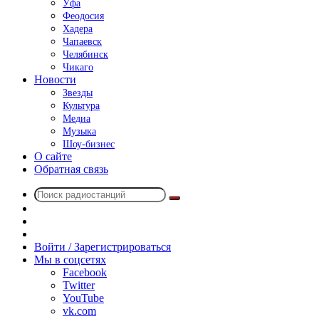
Уфа
Феодосия
Хадера
Чапаевск
Челябинск
Чикаго
Новости
Звезды
Культура
Медиа
Музыка
Шоу-бизнес
О сайте
Обратная связь
Поиск
Switch
радиостанций
skin
Sidebar
Случайное
радио
Войти / Зарегистрироваться
Мы в соцсетях
Facebook
Twitter
YouTube
vk.com