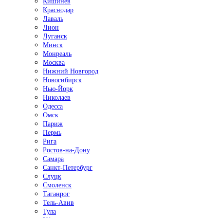
Кишинёв
Краснодар
Лаваль
Лион
Луганск
Минск
Монреаль
Москва
Нижний Новгород
Новосибирск
Нью-Йорк
Николаев
Одесса
Омск
Париж
Пермь
Рига
Ростов-на-Дону
Самара
Санкт-Петербург
Слуцк
Смоленск
Таганрог
Тель-Авив
Тула