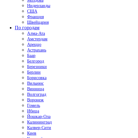
Молдова
Нидерланды
США
Франция
Швейцария
По городам
Алма-Ата
Амстердам
Ареццо
Астрахань
Баар
Белгород
Березники
Берлин
Борисовка
Вильнюс
Винница
Волгоград
Воронеж
Гомель
Ибица
Йошкар-Ола
Калининград
Калвер-Сити
Киев