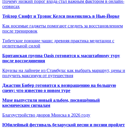
Почему низкий порог входа стал важным фактором в онлайн-
сервисах
Тейлор Свифт и Трэвис Келси поженились в Нью-Йорке
Как носимые гаджеты помогают следить за восстановлением
после тренировок
Тибетские поющие чаши: древняя практика медитации с
целительной силой
Британская группа Oasis готовится к масштабному туру
после воссоединения
Круизы на лайнере из Стамбула: как выбрать маршрут, цены и
получить максимум от путешествия
Джастин Бибер готовится к возвращению на большую
сцену: что известно о новом туре
Muse выпустили новый альбом, посвящённый
космическим сигналам
Благоустройство дворов Минска в 2026 году
Юбилейный фестиваль беларуской песни и поэзии пройдет