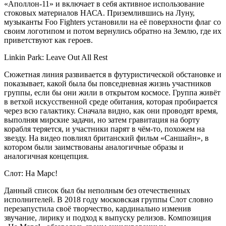
«Аполлон-11» и включает в себя активное использование
стоковых материалов НАСА. Приземлившись на Луну,
музыканты Foo Fighters установили на её поверхности флаг со
своим логотипом и потом вернулись обратно на Землю, где их
приветствуют как героев.
Linkin Park: Leave Out All Rest
Сюжетная линия развивается в футуристической обстановке и
показывает, какой была бы повседневная жизнь участников
группы, если бы они жили в открытом космосе. Группа живёт
в ветхой искусственной среде обитания, которая пробирается
через всю галактику. Сначала видно, как они проводят время,
выполняя мирские задачи, но затем гравитация на борту
корабля теряется, и участники парят в чём-то, похожем на
звезду. На видео повлиял британский фильм «Саншайн», в
котором были заимствованы аналогичные образы и
аналогичная концепция.
Слот: На Марс!
Данный список был бы неполным без отечественных
исполнителей. В 2018 году московская группы Слот словно
перезапустила своё творчество, кардинально изменив
звучание, лирику и подход к выпуску релизов. Композиция