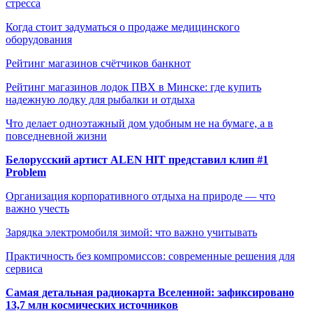
стресса
Когда стоит задуматься о продаже медицинского
оборудования
Рейтинг магазинов счётчиков банкнот
Рейтинг магазинов лодок ПВХ в Минске: где купить
надежную лодку для рыбалки и отдыха
Что делает одноэтажный дом удобным не на бумаге, а в
повседневной жизни
Белорусский артист ALEN HIT представил клип #1
Problem
Организация корпоративного отдыха на природе — что
важно учесть
Зарядка электромобиля зимой: что важно учитывать
Практичность без компромиссов: современные решения для
сервиса
Самая детальная радиокарта Вселенной: зафиксировано
13,7 млн космических источников