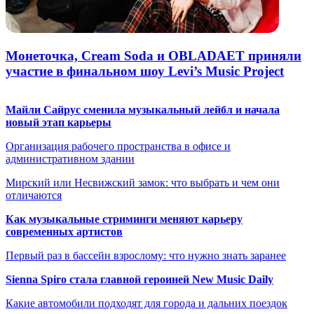
Монеточка, Cream Soda и OBLADAET приняли
участие в финальном шоу Levi’s Music Project
Майли Сайрус сменила музыкальный лейбл и начала
новый этап карьеры
Организация рабочего пространства в офисе и
административном здании
Мирский или Несвижский замок: что выбрать и чем они
отличаются
Как музыкальные стриминги меняют карьеру
современных артистов
Первый раз в бассейн взрослому: что нужно знать заранее
Sienna Spiro стала главной героиней New Music Daily
Какие автомобили подходят для города и дальних поездок