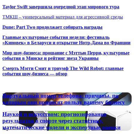
Taylor Swift завершила очередной этап мирового тура
ТМКЩ – универсальный материал для агрессивной среды
Dune: Part Two продолжает собирать награды
Главные культурные события недели: фестиваль
«Киновек» в Беларуси и открытие Нотр-Дама во Франции
Мир шоу-бизнеса: прощание с Мэттью Перри, культурные
события в Минске и рейтинг звезд Украины
Смерть Мэгги Смит и триумф The Wild Robot: главные
события шоу-бизнеса — обзор
Популярные радиостанции
Виртуальный
Виртуальный номер телефона: причины, по
номер
которым они приносят пользу вашему бизнесу
телефона:
причины,
Наукой
Наукой и искусством: прогнозирование
по
и
результатов в спорте через статистику,
которым
искусством:
математические модели и экспертные оценки
они
прогнозирование
приносят