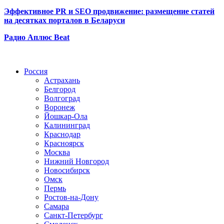
Эффективное PR и SEO продвижение:
размещение статей
на десятках порталов в Беларуси
Радио Аплюс Beat
Радио по странам
Россия
Астрахань
Белгород
Волгоград
Воронеж
Йошкар-Ола
Калининград
Краснодар
Красноярск
Москва
Нижний Новгород
Новосибирск
Омск
Пермь
Ростов-на-Дону
Самара
Санкт-Петербург