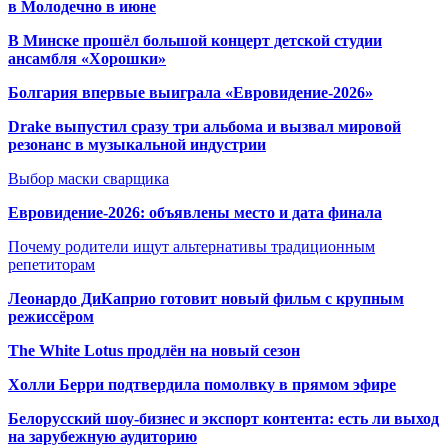
в Молодечно в июне
В Минске прошёл большой концерт детской студии
ансамбля «Хорошки»
Болгария впервые выиграла «Евровидение-2026»
Drake выпустил сразу три альбома и вызвал мировой
резонанс в музыкальной индустрии
Выбор маски сварщика
Евровидение-2026: объявлены место и дата финала
Почему родители ищут альтернативы традиционным
репетиторам
Леонардо ДиКаприо готовит новый фильм с крупным
режиссёром
The White Lotus продлён на новый сезон
Холли Берри подтвердила помолвк
у в прямом эфире
Белорусский шоу-бизнес и экспорт контента: есть ли выход
на зарубежную аудиторию