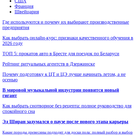
США
Франция
Швейцария
Где используются и почему их выбирают производственные
предприятия
Как выбрать онлайн-курс: признаки качественного обучения в
2026 году
ТОП 5: прокатов авто в Бресте для поездок по Беларуси
Рейтинг ритуальных агентств в Дзержинске
Почему подготовку к ЦТ и ЦЭ лучше начинать летом, а не
осенью
В мировой музыкальной индустрии появится новый
гигант
Как выбрать снотворное без рецепта: полное руководство для
спокойного сна
Эд Ширан задумался о паузе после нового этапа карьеры
Какие породы древесины подходят для доски пола: полный разбор и выбор