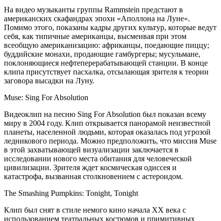
На видео музыканты группы Rammstein предстают в
американских скафандрах эпохи «Аполлона на Луне».
Помимо этого, показаны кадры других культур, которые ведут
себя, как типичные американцы, высмеивая при этом
всеобщую американизацию: африканцы, поедающие пиццу;
буддийские монахи, продающие гамбургеры; мусульмане,
поклоняющиеся нефтеперерабатывающей станции. В конце
клипа присутствует пасхалка, отсылающая зрителя к теории
заговора высадки на Луну.
Muse: Sing For Absolution
Видеоклип на песню Sing For Absolution был показан всему
миру в 2004 году. Клип открывается панорамой неизвестной
планеты, населенной людьми, которая оказалась под угрозой
ледникового периода. Можно предположить, что миссия Muse
в этой захватывающей визуализации заключается в
исследовании нового места обитания для человеческой
цивилизации. Зрителя ждет космическая одиссея и
катастрофа, вызванная столкновением с астероидом.
The Smashing Pumpkins: Tonight, Tonight
Клип был снят в стиле немого кино начала ХХ века с
использованием театральных костюмов и примитивных