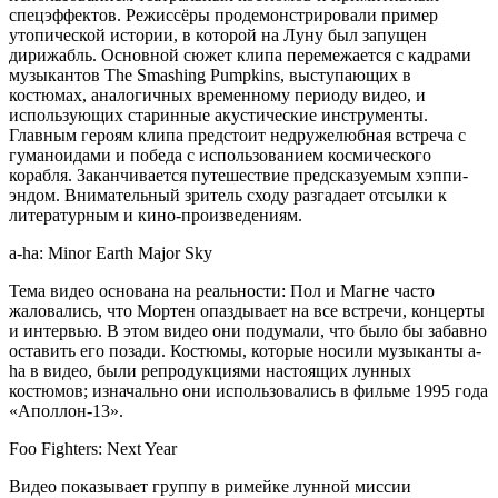
спецэффектов. Режиссёры продемонстрировали пример
утопической истории, в которой на Луну был запущен
дирижабль. Основной сюжет клипа перемежается с кадрами
музыкантов The Smashing Pumpkins, выступающих в
костюмах, аналогичных временному периоду видео, и
использующих старинные акустические инструменты.
Главным героям клипа предстоит недружелюбная встреча с
гуманоидами и победа с использованием космического
корабля. Заканчивается путешествие предсказуемым хэппи-
эндом. Внимательный зритель сходу разгадает отсылки к
литературным и кино-произведениям.
a-ha: Minor Earth Major Sky
Тема видео основана на реальности: Пол и Магне часто
жаловались, что Мортен опаздывает на все встречи, концерты
и интервью. В этом видео они подумали, что было бы забавно
оставить его позади. Костюмы, которые носили музыканты a-
ha в видео, были репродукциями настоящих лунных
костюмов; изначально они использовались в фильме 1995 года
«Аполлон-13».
Foo Fighters: Next Year
Видео показывает группу в римейке лунной миссии