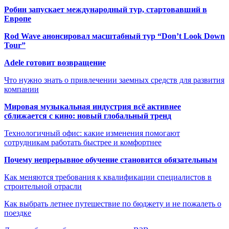
Робин запускает международный тур, стартовавший в
Европе
Rod Wave анонсировал масштабный тур “Don’t Look Down
Tour”
Adele готовит возвращение
Что нужно знать о привлечении заемных средств для развития
компании
Мировая музыкальная индустрия всё активнее
сближается с кино: новый глобальный тренд
Технологичный офис: какие изменения помогают
сотрудникам работать быстрее и комфортнее
Почему непрерывное обучение становится обязательным
Как меняются требования к квалификации специалистов в
строительной отрасли
Как выбрать летнее путешествие по бюджету и не пожалеть о
поездке