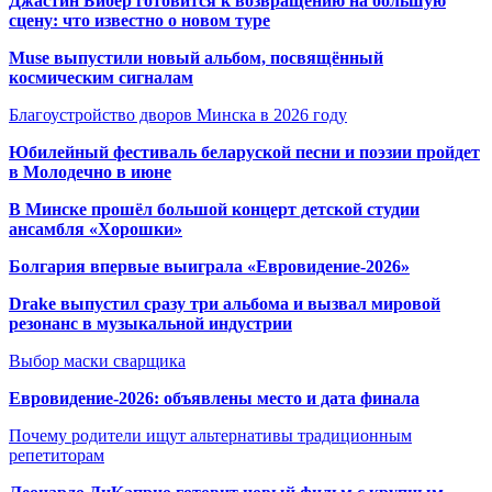
Джастин Бибер готовится к возвращению на большую
сцену: что известно о новом туре
Muse выпустили новый альбом, посвящённый
космическим сигналам
Благоустройство дворов Минска в 2026 году
Юбилейный фестиваль беларуской песни и поэзии пройдет
в Молодечно в июне
В Минске прошёл большой концерт детской студии
ансамбля «Хорошки»
Болгария впервые выиграла «Евровидение-2026»
Drake выпустил сразу три альбома и вызвал мировой
резонанс в музыкальной индустрии
Выбор маски сварщика
Евровидение-2026: объявлены место и дата финала
Почему родители ищут альтернативы традиционным
репетиторам