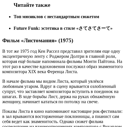
Читайте также
Топ мюзиклов с нестандартным сюжетом
Future Funk: эстетика в стиле «さてさてさーて»
Фильм «Листомания» (1975)
В тот же 1975 год Кен Рассел представил зрителям еще одну
эксцентричную ленту с Роджером Долтри в главной роли,
которая ещё больше напоминала фильмы Монти Пайтона. На
этот раз в качестве вдохновения послужил образ знаменитого
композитора XIX века Ференца Листа.
В начале фильма мы видим Листа, который увлёкся
любовным угаром. Вдруг в сцену врывается озлобленный
супруг, что заставляет композитора вступить в поединок на
шпагах. В ходе борьбы Лист, держа на руках обнажённую
женщину, начинает кататься по потолку на свече.
Показы Листа в кино напоминают настоящие рок-фестивали:
в зал врываются восторженные поклонницы, а пианист сам
себя ведет как знаменитость. Однако сюжет фильма
сосредоточен на взаимоотношениях композитора с Рихардом