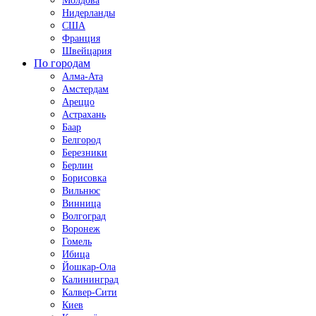
Молдова
Нидерланды
США
Франция
Швейцария
По городам
Алма-Ата
Амстердам
Ареццо
Астрахань
Баар
Белгород
Березники
Берлин
Борисовка
Вильнюс
Винница
Волгоград
Воронеж
Гомель
Ибица
Йошкар-Ола
Калининград
Калвер-Сити
Киев