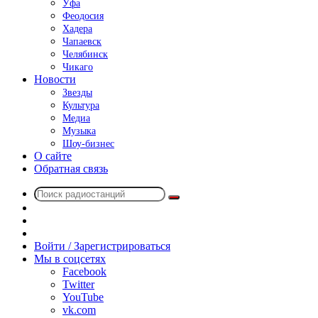
Уфа
Феодосия
Хадера
Чапаевск
Челябинск
Чикаго
Новости
Звезды
Культура
Медиа
Музыка
Шоу-бизнес
О сайте
Обратная связь
Поиск
Switch
радиостанций
skin
Sidebar
Случайное
радио
Войти / Зарегистрироваться
Мы в соцсетях
Facebook
Twitter
YouTube
vk.com