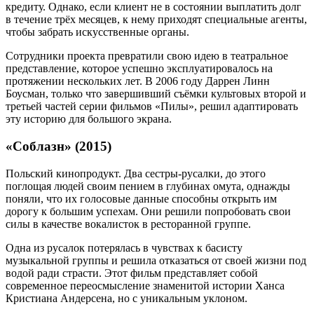
кредиту. Однако, если клиент не в состоянии выплатить долг
в течение трёх месяцев, к нему приходят специальные агенты,
чтобы забрать искусственные органы.
Сотрудники проекта превратили свою идею в театральное
представление, которое успешно эксплуатировалось на
протяжении нескольких лет. В 2006 году Даррен Линн
Боусман, только что завершивший съёмки культовых второй и
третьей частей серии фильмов «Пилы», решил адаптировать
эту историю для большого экрана.
«Соблазн» (2015)
Польский кинопродукт. Два сестры-русалки, до этого
поглощая людей своим пением в глубинах омута, однажды
поняли, что их голосовые данные способны открыть им
дорогу к большим успехам. Они решили попробовать свои
силы в качестве вокалисток в ресторанной группе.
Одна из русалок потерялась в чувствах к басисту
музыкальной группы и решила отказаться от своей жизни под
водой ради страсти. Этот фильм представляет собой
современное переосмысление знаменитой истории Ханса
Кристиана Андерсена, но с уникальным уклоном.