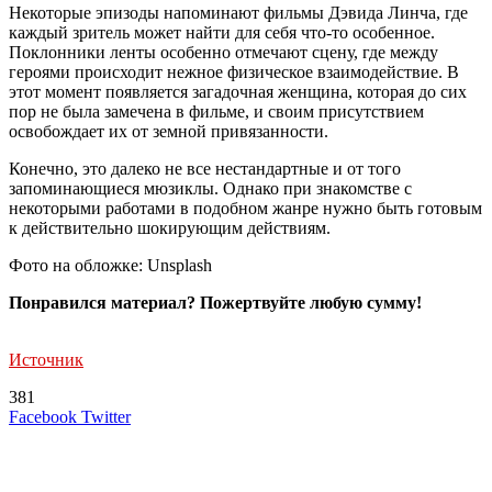
Некоторые эпизоды напоминают фильмы Дэвида Линча, где
каждый зритель может найти для себя что-то особенное.
Поклонники ленты особенно отмечают сцену, где между
героями происходит нежное физическое взаимодействие. В
этот момент появляется загадочная женщина, которая до сих
пор не была замечена в фильме, и своим присутствием
освобождает их от земной привязанности.
Конечно, это далеко не все нестандартные и от того
запоминающиеся мюзиклы. Однако при знакомстве с
некоторыми работами в подобном жанре нужно быть готовым
к действительно шокирующим действиям.
Фото на обложке: Unsplash
Понравился материал? Пожертвуйте любую сумму!
Источник
381
LinkedIn
Tumblr
Reddit
Вконтакте
Одноклассники
Skype
Messenger
Messenger
WhatsApp
Telegram
Viber
Line
Поделиться
Печатать
Facebook
Twitter
через
электронную
Похожие радио
почту