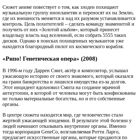
Сюжет аниме повествует о том, как злодеи похищают
музыкальную группу инопланетян и переносят их на Землю,
где их внешность меняется и над их разумом устанавливается
контроль. Цель похитителей – сделать команду знаменитой и
получить от них «Золотой альбом», который принесет
владельцу власть над вселенной, если собрать 5555 таких
дисков. Однако в поисках похищенных музыкантов уже
находится благородный пилот их космического корабля.
«Рипо! Генетическая опера» (2008)
В 1996-м году Даррен Смит, актёр и композитор, услышал
ужасающую историю от своего знакомого, который оказался
на грани банкротства и лишился имущества из-за долгов.
Этот инцидент вдохновил Смита на создание мрачной
антиутопии, в которой от человека могут быть конфискованы
не только материальные богатства, но и его собственные
органы.
В центре сюжета находится мир, где человечество стало
жертвой ужасающей эпидемии. В результате этой болезни у
людей начинают отказывать внутренние органы. Именно
тогда корпорация GeneCo, возглавляемая Ротти Ларго,
предлагает искусственные органы, которые продаются по