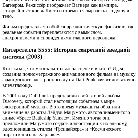
Вагнером. Режиссёр изображает Вагнера как вампира,
который пьёт кровь Листа и стремится омрачить его душу и
тело.
Фильм представляет собой сюрреалистическую фантазию, где
реальные события переплетаются с вымыслом,
анахронизмами и сновидениями главного персонажа.
Интерстелла 5555: История секретной звёздной
системы (2003)
Кто сказал, что мюзиклы только на сцене и в кино? Идея
создания полнометражного анимационного фильма на музыку
французского электронного дуэта Daft Punk звучит достаточно
впечатляюще.
В 2001 году Daft Punk представили свой второй альбом
Discovery, который стал настоящим событием в мире
электронной музыки. В это время музыканты обратили
внимание на работы Лэйдзи Мацумото, автора знаменитого
аниме «Space Battleship Yamato». Именно тогда они
предложили Мацумото создать иллюстрации к их альбому,
вдохновившись стилем «Грендайзера» и «Космического
пирата капитана Харлока».