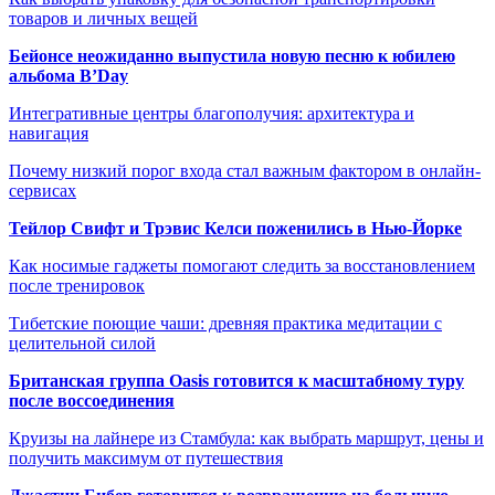
товаров и личных вещей
Бейонсе неожиданно выпустила новую песню к юбилею
альбома B’Day
Интегративные центры благополучия: архитектура и
навигация
Почему низкий порог входа стал важным фактором в онлайн-
сервисах
Тейлор Свифт и Трэвис Келси поженились в Нью-Йорке
Как носимые гаджеты помогают следить за восстановлением
после тренировок
Тибетские поющие чаши: древняя практика медитации с
целительной силой
Британская группа Oasis готовится к масштабному туру
после воссоединения
Круизы на лайнере из Стамбула: как выбрать маршрут, цены и
получить максимум от путешествия