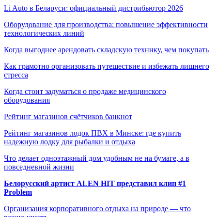
Li Auto в Беларуси: официальный дистрибьютор 2026
Оборудование для производства: повышение эффективности
технологических линий
Когда выгоднее арендовать складскую технику, чем покупать
Как грамотно организовать путешествие и избежать лишнего
стресса
Когда стоит задуматься о продаже медицинского
оборудования
Рейтинг магазинов счётчиков банкнот
Рейтинг магазинов лодок ПВХ в Минске: где купить
надежную лодку для рыбалки и отдыха
Что делает одноэтажный дом удобным не на бумаге, а в
повседневной жизни
Белорусский артист ALEN HIT представил клип #1
Problem
Организация корпоративного отдыха на природе — что