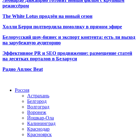
Леонардо ДиКаприо готовит новый фильм с крупным
режиссёром
The White Lotus продлён на новый сезон
Холли Берри подтвердила помолвк
у в прямом эфире
Белорусский шоу-бизнес и экспорт контента: есть ли выход
на зарубежную аудиторию
Эффективное PR и SEO продвижение:
размещение статей
на десятках порталов в Беларуси
Радио Аплюс Beat
Радио по странам
Россия
Астрахань
Белгород
Волгоград
Воронеж
Йошкар-Ола
Калининград
Краснодар
Красноярск