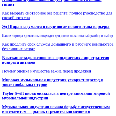
гигант
Как выбрать снотворное без рецепта: полное руководство для
спокойного сна
Эд Ширан задумался о паузе после нового этапа карьеры
Какие породы древесины подходят для доски пола: полный разбор и выбор
Как продлить срок службы домашнего и рабочего компьютера
без лишних затрат
Взыскание задолженности с юридических лиц: стратегия
возврата активов
Почему оценка имущества важна перед продажей
Мировая музыкальная индустрия ускоряет переход к
эпохе глобальных туров
Taylor Swift вновь оказалась в центре внимания мировой
музыкальной индустрии
Музыкальная индустрия начала борьбу с искусственным
интеллектом — рынок стремительно меняется