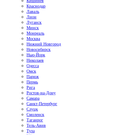
Кишинёв
Краснодар
Лаваль
Лион
Луганск
Минск
Монреаль
Москва
Нижний Новгород
Новосибирск
Нью-Йорк
Николаев
Одесса
Омск
Париж
Пермь
Рига
Ростов-на-Дону
Самара
Санкт-Петербург
Слуцк
Смоленск
Таганрог
Тель-Авив
Тула