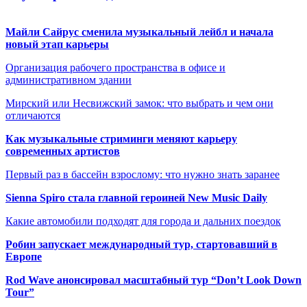
Майли Сайрус сменила музыкальный лейбл и начала
новый этап карьеры
Организация рабочего пространства в офисе и
административном здании
Мирский или Несвижский замок: что выбрать и чем они
отличаются
Как музыкальные стриминги меняют карьеру
современных артистов
Первый раз в бассейн взрослому: что нужно знать заранее
Sienna Spiro стала главной героиней New Music Daily
Какие автомобили подходят для города и дальних поездок
Робин запускает международный тур, стартовавший в
Европе
Rod Wave анонсировал масштабный тур “Don’t Look Down
Tour”