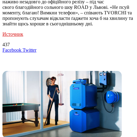
наживо незадовго до офіційного релізу – під час
свого благодійного сольного шоу ROAD у Львові. «Не псуй
моменту, благаю! Вимкни телефон», – співають TVORCHI та
пропонують слухачам відкласти ґаджети хоча б на хвилину та
знайти щось хороше в сьогоднішньому дні.
Источник
437
LinkedIn
Tumblr
Reddit
Вконтакте
Одноклассники
Skype
Messenger
Messenger
WhatsApp
Telegram
Viber
Line
Поделиться
Печатать
Facebook
Twitter
через
электронную
Похожие радио
почту