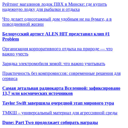
Рейтинг магазинов лодок ПВХ в Минске: где купить
надежную лодку для рыбалки и отдыха
Что делает одноэтажный дом удобным не на бумаге, а в
повседневной жизни
Белорусский артист ALEN HIT представил клип #1
Problem
Организация корпоративного отдыха на природе — что
важно учесть
Зарядка электромобиля зимой: что важно учитывать
Практичность без компромиссов: современные решения для
сервиса
Самая детальная радиокарта Вселенной: зафиксировано
13,7 млн космических источников
Taylor Swift завершила очередной этап мирового тура
ТМКЩ – универсальный материал для агрессивной среды
Dune: Part Two продолжает собирать награды