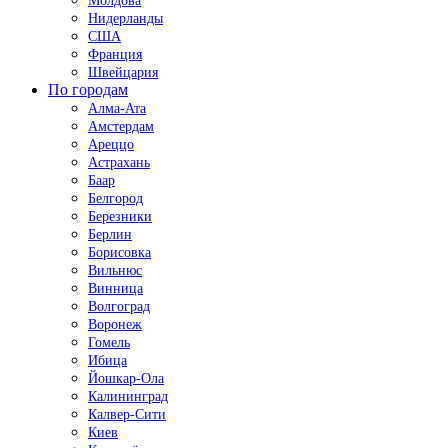
Молдова
Нидерланды
США
Франция
Швейцария
По городам
Алма-Ата
Амстердам
Ареццо
Астрахань
Баар
Белгород
Березники
Берлин
Борисовка
Вильнюс
Винница
Волгоград
Воронеж
Гомель
Ибица
Йошкар-Ола
Калининград
Калвер-Сити
Киев