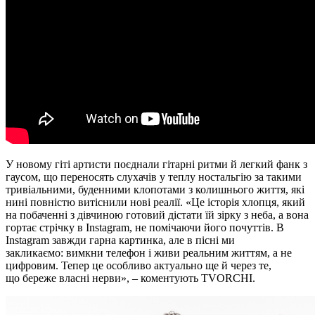
У новому гіті артисти поєднали гітарні ритми й легкий фанк з
гаусом, що переносять слухачів у теплу ностальгію за такими
тривіальними, буденними клопотами з колишнього життя, які
нині повністю витіснили нові реалії. «Це історія хлопця, який
на побаченні з дівчиною готовий дістати їй зірку з неба, а вона
гортає стрічку в Instagram, не помічаючи його почуттів. В
Instagram завжди гарна картинка, але в пісні ми
закликаємо: вимкни телефон і живи реальним життям, а не
цифровим. Тепер це особливо актуально ще й через те,
що береже власні нерви», – коментують TVORCHI.