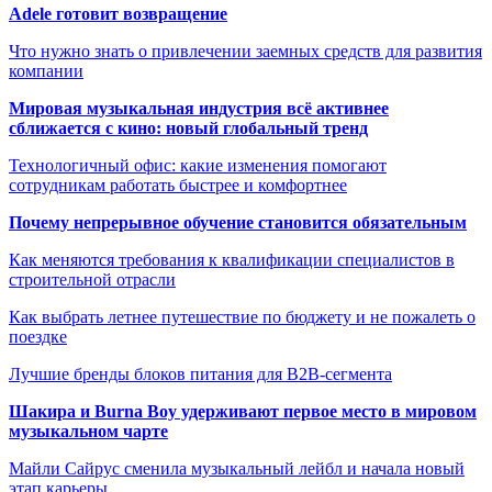
Adele готовит возвращение
Что нужно знать о привлечении заемных средств для развития
компании
Мировая музыкальная индустрия всё активнее
сближается с кино: новый глобальный тренд
Технологичный офис: какие изменения помогают
сотрудникам работать быстрее и комфортнее
Почему непрерывное обучение становится обязательным
Как меняются требования к квалификации специалистов в
строительной отрасли
Как выбрать летнее путешествие по бюджету и не пожалеть о
поездке
Лучшие бренды блоков питания для B2B-сегмента
Шакира и Burna Boy удерживают первое место в мировом
музыкальном чарте
Майли Сайрус сменила музыкальный лейбл и начала новый
этап карьеры