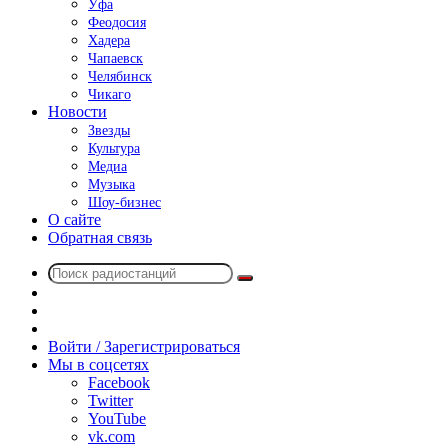
Уфа
Феодосия
Хадера
Чапаевск
Челябинск
Чикаго
Новости
Звезды
Культура
Медиа
Музыка
Шоу-бизнес
О сайте
Обратная связь
Поиск
Switch
радиостанций
skin
Sidebar
Случайное
радио
Войти / Зарегистрироваться
Мы в соцсетях
Facebook
Twitter
YouTube
vk.com