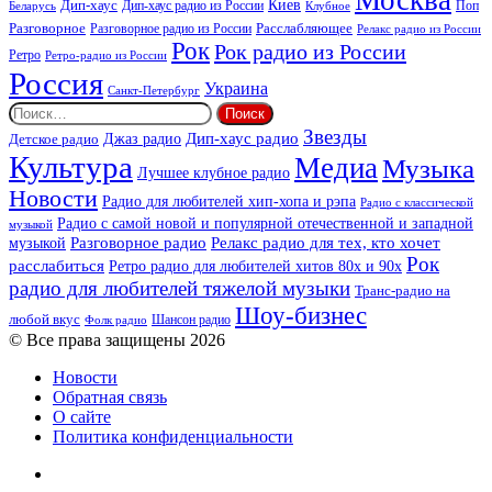
Москва
Киев
Дип-хаус
Дип-хаус радио из России
Клубное
Поп
Беларусь
Разговорное
Расслабляющее
Разговорное радио из России
Релакс радио из России
Рок
Рок радио из России
Ретро
Ретро-радио из России
Россия
Украина
Санкт-Петербург
Найти:
Звезды
Дип-хаус радио
Джаз радио
Детское радио
Культура
Медиа
Музыка
Лучшее клубное радио
Новости
Радио для любителей хип-хопа и рэпа
Радио с классической
Радио с самой новой и популярной отечественной и западной
музыкой
музыкой
Разговорное радио
Релакс радио для тех, кто хочет
Рок
расслабиться
Ретро радио для любителей хитов 80х и 90х
радио для любителей тяжелой музыки
Транс-радио на
Шоу-бизнес
любой вкус
Шансон радио
Фолк радио
© Все права защищены 2026
Новости
Обратная связь
О сайте
Политика конфиденциальности
Facebook