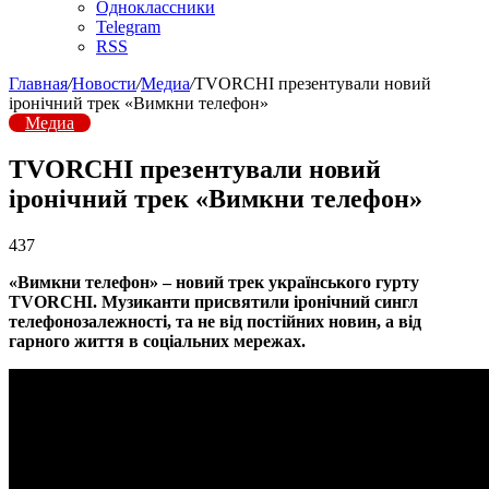
Одноклассники
Telegram
RSS
Главная
/
Новости
/
Медиа
/
TVORCHI презентували новий
іронічний трек «Вимкни телефон»
Медиа
TVORCHI презентували новий
іронічний трек «Вимкни телефон»
437
«Вимкни телефон» – новий трек українського гурту
TVORCHI. Музиканти присвятили іронічний сингл
телефонозалежності, та не від постійних новин, а від
гарного життя в соціальних мережах.