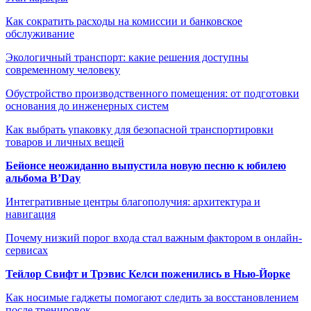
Как сократить расходы на комиссии и банковское
обслуживание
Экологичный транспорт: какие решения доступны
современному человеку
Обустройство производственного помещения: от подготовки
основания до инженерных систем
Как выбрать упаковку для безопасной транспортировки
товаров и личных вещей
Бейонсе неожиданно выпустила новую песню к юбилею
альбома B’Day
Интегративные центры благополучия: архитектура и
навигация
Почему низкий порог входа стал важным фактором в онлайн-
сервисах
Тейлор Свифт и Трэвис Келси поженились в Нью-Йорке
Как носимые гаджеты помогают следить за восстановлением
после тренировок