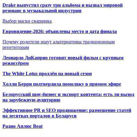
Drake выпустил сразу три альбома и вызвал мировой
резонанс в музыкальной индустрии
Выбор маски сварщика
Евровидение-2026: объявлены место и дата финала
Почему родители ищут альтернативы традиционным
репетиторам
Леонардо ДиКаприо готовит новый фильм с крупным
режиссёром
The White Lotus продлён на новый сезон
Холли Берри подтвердила помолвк
у в прямом эфире
Белорусский шоу-бизнес и экспорт контента: есть ли выход
на зарубежную аудиторию
Эффективное PR и SEO продвижение:
размещение статей
на десятках порталов в Беларуси
Радио Аплюс Beat
Радио по странам