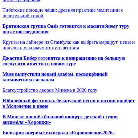
Тибетские поющие чаши: древняя практика медитации с
целительной силой
Британская группа Oasis готовится к масштабному туру
после воссоединения
Круизы на лайнере из Стамбула: как выбрать маршрут, цены и
получить максимум от путешествия
Джастин Бибер готовится к возвращению на большую
сцену: что известно о новом туре
Muse выпустили новый альбом, посвящённый
космическим сигналам
Благоустройство дворов Минска в 2026 году
Юбилейный фестиваль беларуской песни и поэзии пройдет
в Молодечно в июне
В Минске прошёл большой концерт детской студии
ансамбля «Хорошки»
Болгария впервые выиграла «Евровидение-2026»