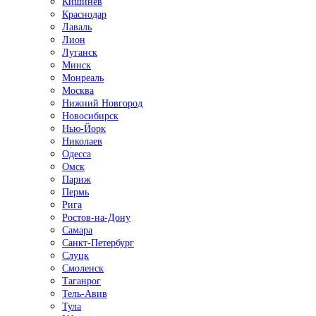
Кишинёв
Краснодар
Лаваль
Лион
Луганск
Минск
Монреаль
Москва
Нижний Новгород
Новосибирск
Нью-Йорк
Николаев
Одесса
Омск
Париж
Пермь
Рига
Ростов-на-Дону
Самара
Санкт-Петербург
Слуцк
Смоленск
Таганрог
Тель-Авив
Тула