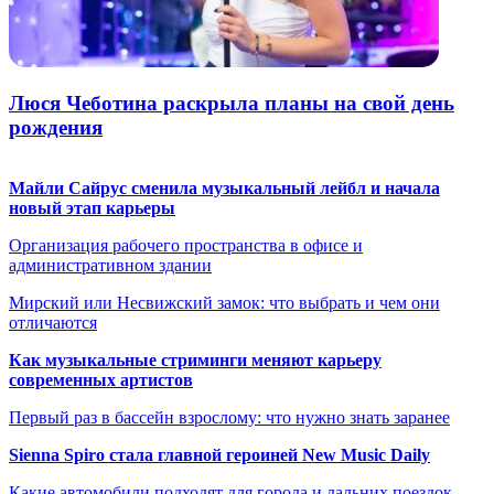
Люся Чеботина раскрыла планы на свой день
рождения
Майли Сайрус сменила музыкальный лейбл и начала
новый этап карьеры
Организация рабочего пространства в офисе и
административном здании
Мирский или Несвижский замок: что выбрать и чем они
отличаются
Как музыкальные стриминги меняют карьеру
современных артистов
Первый раз в бассейн взрослому: что нужно знать заранее
Sienna Spiro стала главной героиней New Music Daily
Какие автомобили подходят для города и дальних поездок