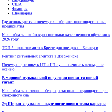
США
Франция
Швейцария
Где используются и почему их выбирают производственные
предприятия
Как выбрать онлайн-курс: признаки качественного обучения в
2026 году
ТОП 5: прокатов авто в Бресте для поездок по Беларуси
Рейтинг ритуальных агентств в Дзержинске
Почему подготовку к ЦТ и ЦЭ лучше начинать летом, а не
осенью
В мировой музыкальной индустрии появится новый
гигант
Как выбрать снотворное без рецепта: полное руководство для
спокойного сна
Эд Ширан задумался о паузе после нового этапа карьеры