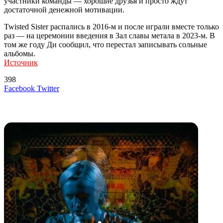
участники команды — хорошие друзья и просто ждут
достаточной денежной мотивации.
Twisted Sister распались в 2016-м и после играли вместе только
раз — на церемонии введения в Зал славы метала в 2023-м. В
том же году Ди сообщил, что перестал записывать сольные
альбомы.
Источник
398
LinkedIn
Tumblr
Reddit
Вконтакте
Одноклассники
Skype
Messenger
Messenger
WhatsApp
Telegram
Viber
Line
Поделиться
Печатать
Facebook
Twitter
через
электронную
Похожие радио
почту