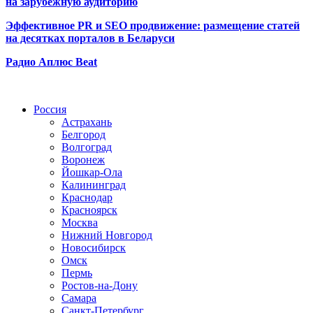
на зарубежную аудиторию
Эффективное PR и SEO продвижение:
размещение статей
на десятках порталов в Беларуси
Радио Аплюс Beat
Радио по странам
Россия
Астрахань
Белгород
Волгоград
Воронеж
Йошкар-Ола
Калининград
Краснодар
Красноярск
Москва
Нижний Новгород
Новосибирск
Омск
Пермь
Ростов-на-Дону
Самара
Санкт-Петербург