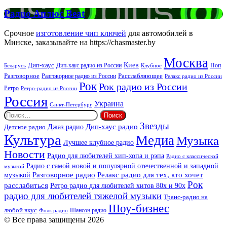
FM
Радио
Радио Аплюс Beat
Аплюс
Beat
Срочное
изготовление чип ключей
для автомобилей в
Минске, заказывайте на https://chasmaster.by
Москва
Киев
Дип-хаус
Дип-хаус радио из России
Клубное
Поп
Беларусь
Разговорное
Расслабляющее
Разговорное радио из России
Релакс радио из России
Рок
Рок радио из России
Ретро
Ретро-радио из России
Россия
Украина
Санкт-Петербург
Найти:
Звезды
Дип-хаус радио
Джаз радио
Детское радио
Культура
Медиа
Музыка
Лучшее клубное радио
Новости
Радио для любителей хип-хопа и рэпа
Радио с классической
Радио с самой новой и популярной отечественной и западной
музыкой
музыкой
Разговорное радио
Релакс радио для тех, кто хочет
Рок
расслабиться
Ретро радио для любителей хитов 80х и 90х
радио для любителей тяжелой музыки
Транс-радио на
Шоу-бизнес
любой вкус
Шансон радио
Фолк радио
© Все права защищены 2026