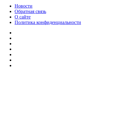
Новости
Обратная связь
О сайте
Политика конфиденциальности
Facebook
Twitter
YouTube
vk.com
Одноклассники
Telegram
RSS
Кнопка
«Наверх»