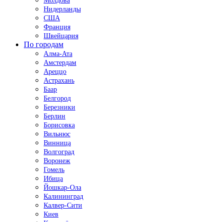
Молдова
Нидерланды
США
Франция
Швейцария
По городам
Алма-Ата
Амстердам
Ареццо
Астрахань
Баар
Белгород
Березники
Берлин
Борисовка
Вильнюс
Винница
Волгоград
Воронеж
Гомель
Ибица
Йошкар-Ола
Калининград
Калвер-Сити
Киев