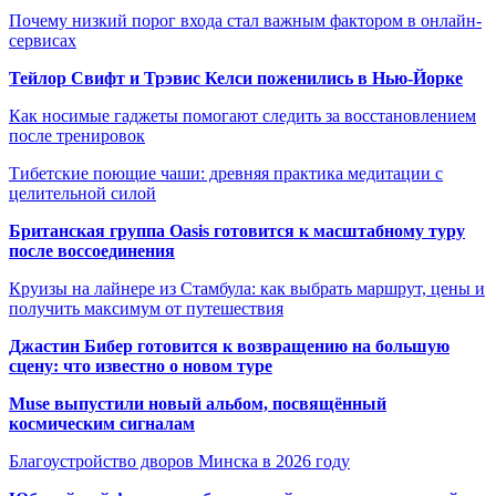
Почему низкий порог входа стал важным фактором в онлайн-
сервисах
Тейлор Свифт и Трэвис Келси поженились в Нью-Йорке
Как носимые гаджеты помогают следить за восстановлением
после тренировок
Тибетские поющие чаши: древняя практика медитации с
целительной силой
Британская группа Oasis готовится к масштабному туру
после воссоединения
Круизы на лайнере из Стамбула: как выбрать маршрут, цены и
получить максимум от путешествия
Джастин Бибер готовится к возвращению на большую
сцену: что известно о новом туре
Muse выпустили новый альбом, посвящённый
космическим сигналам
Благоустройство дворов Минска в 2026 году