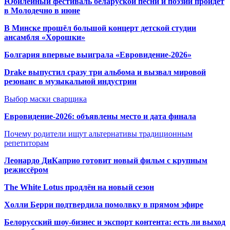
Юбилейный фестиваль беларуской песни и поэзии пройдет
в Молодечно в июне
В Минске прошёл большой концерт детской студии
ансамбля «Хорошки»
Болгария впервые выиграла «Евровидение-2026»
Drake выпустил сразу три альбома и вызвал мировой
резонанс в музыкальной индустрии
Выбор маски сварщика
Евровидение-2026: объявлены место и дата финала
Почему родители ищут альтернативы традиционным
репетиторам
Леонардо ДиКаприо готовит новый фильм с крупным
режиссёром
The White Lotus продлён на новый сезон
Холли Берри подтвердила помолвк
у в прямом эфире
Белорусский шоу-бизнес и экспорт контента: есть ли выход