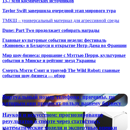
13,7 млн космических источников
Taylor Swift завершила очередной этап мирового тура
ТМКЩ – универсальный материал для агрессивной среды
Dune: Part Two продолжает собирать награды
Главные культурные события недели: фестиваль
«Киновек» в Беларуси и открытие Нотр-Дама во Франции
Мир шоу-бизнеса: прощание с Мэттью Перри, культурные
события в Минске и рейтинг звезд Украины
Смерть Мэгги Смит и триумф The Wild Robot: главные
события шоу-бизнеса — обзор
Популярные радиостанции
Виртуальный
Виртуальный номер телефона: причины, по
номер
которым они приносят пользу вашему бизнесу
телефона:
причины,
Наукой
Наукой и искусством: прогнозирование
по
и
результатов в спорте через статистику,
которым
искусством:
математические модели и экспертные оценки
они
прогнозирование