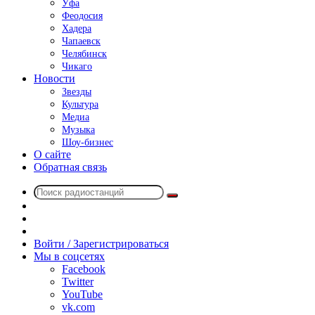
Уфа
Феодосия
Хадера
Чапаевск
Челябинск
Чикаго
Новости
Звезды
Культура
Медиа
Музыка
Шоу-бизнес
О сайте
Обратная связь
Поиск
Switch
радиостанций
skin
Sidebar
Случайное
радио
Войти / Зарегистрироваться
Мы в соцсетях
Facebook
Twitter
YouTube
vk.com