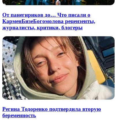
От панегириков до… Что писали о
КарменБизеБогомолова рецензенты,
журналисты, критики, блогеры
Регина Тодоренко подтвердила вторую
беременность