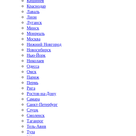
Кишинёв
Краснодар
Лаваль
Лион
Луганск
Минск
Монреаль
Москва
Нижний Новгород
Новосибирск
Нью-Йорк
Николаев
Одесса
Омск
Париж
Пермь
Рига
Ростов-на-Дону
Самара
Санкт-Петербург
Слуцк
Смоленск
Таганрог
Тель-Авив
Тула