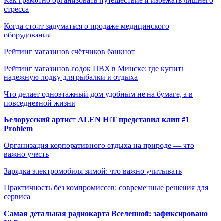
Как грамотно организовать путешествие и избежать лишнего
стресса
Когда стоит задуматься о продаже медицинского
оборудования
Рейтинг магазинов счётчиков банкнот
Рейтинг магазинов лодок ПВХ в Минске: где купить
надежную лодку для рыбалки и отдыха
Что делает одноэтажный дом удобным не на бумаге, а в
повседневной жизни
Белорусский артист ALEN HIT представил клип #1
Problem
Организация корпоративного отдыха на природе — что
важно учесть
Зарядка электромобиля зимой: что важно учитывать
Практичность без компромиссов: современные решения для
сервиса
Самая детальная радиокарта Вселенной: зафиксировано