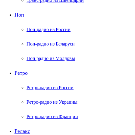
Транс-радио из Швейцарии
Поп
Поп-радио из России
Поп-радио из Беларуси
Поп радио из Молдовы
Ретро
Ретро-радио из России
Ретро-радио из Украины
Ретро-радио из Франции
Релакс