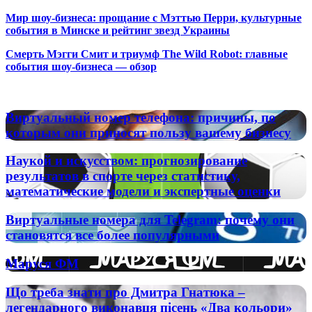
Мир шоу-бизнеса: прощание с Мэттью Перри, культурные
события в Минске и рейтинг звезд Украины
Смерть Мэгги Смит и триумф The Wild Robot: главные
события шоу-бизнеса — обзор
Популярные радиостанции
Виртуальный
Виртуальный номер телефона: причины, по
номер
которым они приносят пользу вашему бизнесу
телефона:
причины,
Наукой
Наукой и искусством: прогнозирование
по
и
результатов в спорте через статистику,
которым
искусством:
математические модели и экспертные оценки
они
прогнозирование
приносят
результатов
пользу
Виртуальные
Виртуальные номера для Telegram: почему они
в
вашему
номера
становятся все более популярными
спорте
бизнесу
для
через
Telegram:
статистику,
Маруся
Маруся ФМ
почему
математические
ФМ
они
модели
Що
Що треба знати про Дмитра Гнатюка –
становятся
и
треба
все
легендарного виконавця пісень «Два кольори»
экспертные