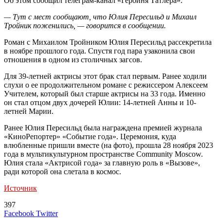
Об этом сообщил телеграм-канал «Героиня Татлера».
— Тут с мест сообщают, что Юлия Пересильд и Михаил
Тройник поженились, — говорится в сообщении.
Роман с Михаилом Тройником Юлия Пересильд рассекретила
в ноябре прошлого года. Спустя год пара узаконила свои
отношения в одном из столичных загсов.
Для 39-летней актрисы этот брак стал первым. Ранее ходили
слухи о ее продолжительном романе с режиссером Алексеем
Учителем, который был старше актрисы на 33 года. Именно
он стал отцом двух дочерей Юлии: 14-летней Анны и 10-
летней Марии.
Ранее Юлия Пересильд была награждена премией журнала
«КиноРепортер» «Событие года». Церемония, куда
влюбленные пришли вместе (на фото), прошла 28 ноября 2023
года в мультикультурном пространстве Community Moscow.
Юлия стала «Актрисой года» за главную роль в «Вызове»,
ради которой она слетала в космос.
Источник
397
LinkedIn
Tumblr
Reddit
Вконтакте
Одноклассники
Skype
Messenger
Messenger
WhatsApp
Telegram
Viber
Line
Поделиться
Печатать
Facebook
Twitter