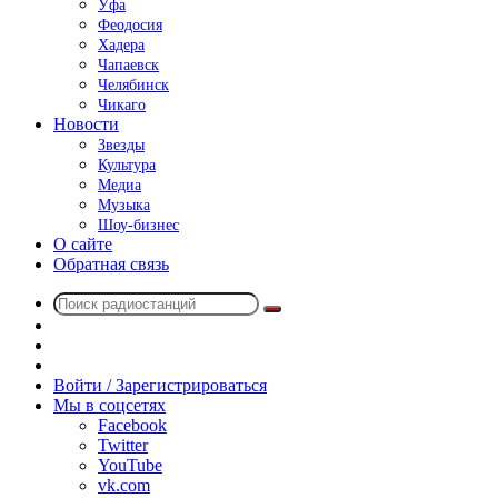
Уфа
Феодосия
Хадера
Чапаевск
Челябинск
Чикаго
Новости
Звезды
Культура
Медиа
Музыка
Шоу-бизнес
О сайте
Обратная связь
Поиск
Switch
радиостанций
skin
Sidebar
Случайное
радио
Войти / Зарегистрироваться
Мы в соцсетях
Facebook
Twitter
YouTube
vk.com