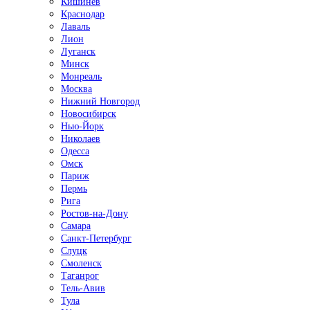
Кишинёв
Краснодар
Лаваль
Лион
Луганск
Минск
Монреаль
Москва
Нижний Новгород
Новосибирск
Нью-Йорк
Николаев
Одесса
Омск
Париж
Пермь
Рига
Ростов-на-Дону
Самара
Санкт-Петербург
Слуцк
Смоленск
Таганрог
Тель-Авив
Тула