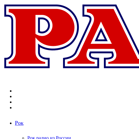
Меню
Поиск
радиостанций
Switch
skin
Войти
Рок
Рок радио из России