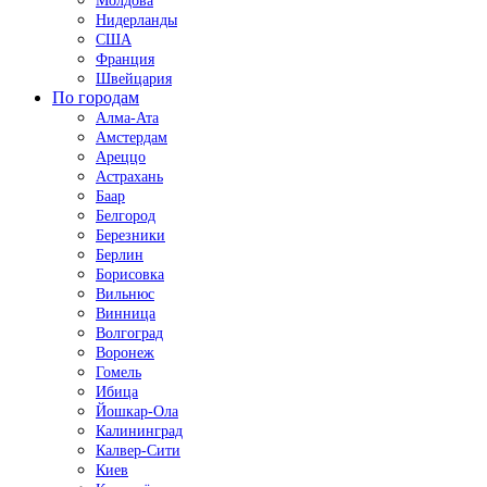
Молдова
Нидерланды
США
Франция
Швейцария
По городам
Алма-Ата
Амстердам
Ареццо
Астрахань
Баар
Белгород
Березники
Берлин
Борисовка
Вильнюс
Винница
Волгоград
Воронеж
Гомель
Ибица
Йошкар-Ола
Калининград
Калвер-Сити
Киев