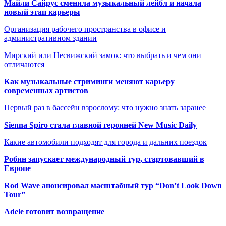
Майли Сайрус сменила музыкальный лейбл и начала
новый этап карьеры
Организация рабочего пространства в офисе и
административном здании
Мирский или Несвижский замок: что выбрать и чем они
отличаются
Как музыкальные стриминги меняют карьеру
современных артистов
Первый раз в бассейн взрослому: что нужно знать заранее
Sienna Spiro стала главной героиней New Music Daily
Какие автомобили подходят для города и дальних поездок
Робин запускает международный тур, стартовавший в
Европе
Rod Wave анонсировал масштабный тур “Don’t Look Down
Tour”
Adele готовит возвращение