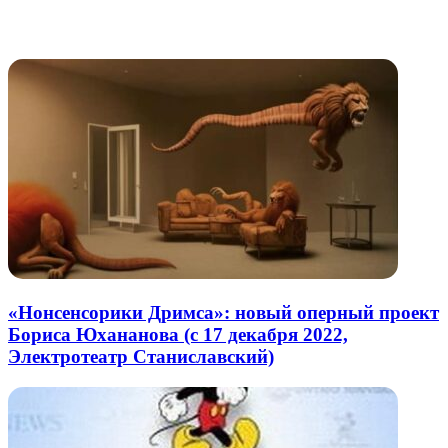
через
электронную
Похожие радио
почту
«Нонсенсорики Дримса»: новый оперный проект
Бориса Юхананова (с 17 декабря 2022,
Электротеатр Станиславский)