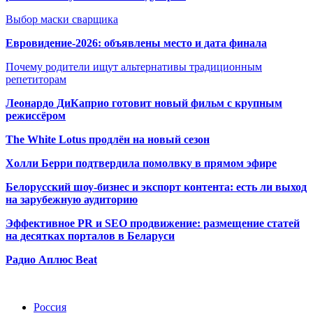
Выбор маски сварщика
Евровидение-2026: объявлены место и дата финала
Почему родители ищут альтернативы традиционным
репетиторам
Леонардо ДиКаприо готовит новый фильм с крупным
режиссёром
The White Lotus продлён на новый сезон
Холли Берри подтвердила помолвк
у в прямом эфире
Белорусский шоу-бизнес и экспорт контента: есть ли выход
на зарубежную аудиторию
Эффективное PR и SEO продвижение:
размещение статей
на десятках порталов в Беларуси
Радио Аплюс Beat
Радио по странам
Россия