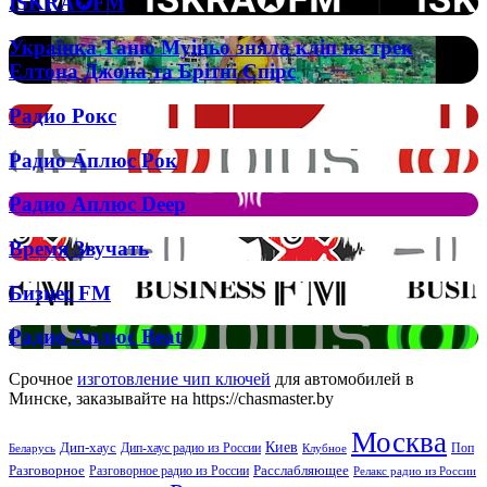
ISKRA✪FM
ISKRA✪FM
Casino
Zeus
Українка
Українка Таню Муіньо зняла кліп на трек
Таню
Елтона Джона та Брітні Спірс
Муіньо
зняла
Радио
Радио Рокс
кліп
Рокс
на
Радио
Радио Аплюс Рок
трек
Аплюс
Елтона
Рок
Джона
Радио
Радио Аплюс Deep
та
Аплюс
Брітні
Deep
Время
Время Звучать
Спірс
Звучать
Бизнес
Бизнес FM
FM
Радио
Радио Аплюс Beat
Аплюс
Beat
Срочное
изготовление чип ключей
для автомобилей в
Минске, заказывайте на https://chasmaster.by
Москва
Киев
Дип-хаус
Дип-хаус радио из России
Клубное
Поп
Беларусь
Разговорное
Расслабляющее
Разговорное радио из России
Релакс радио из России