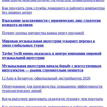
Какие породы древесины подходят для доски пола: полный разбор и выбор
Как продлить срок службы домашнего и рабочего компьютера
без лишних затрат
Взыскание задолженности с юридических лиц: стратегия
возврата активов
Почему оценка имущества важна перед продажей
Мировая музыкальная индустрия ускоряет переход к
эпохе глобальных туров
Taylor Swift вновь оказалась в центре внимания мировой
музыкальной индустрии
Музыкальная индустрия начала борьбу с искусственным
интеллектом — рынок стремительно меняется
Li Auto в Беларуси: официальный дистрибьютор 2026
Оборудование для производства: повышение эффективности
технологических линий
Когда выгоднее арендовать складскую технику, чем покупать
Как грамотно организовать путешествие и избежать лишнего