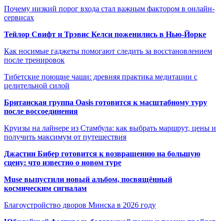
Почему низкий порог входа стал важным фактором в онлайн-
сервисах
Тейлор Свифт и Трэвис Келси поженились в Нью-Йорке
Как носимые гаджеты помогают следить за восстановлением
после тренировок
Тибетские поющие чаши: древняя практика медитации с
целительной силой
Британская группа Oasis готовится к масштабному туру
после воссоединения
Круизы на лайнере из Стамбула: как выбрать маршрут, цены и
получить максимум от путешествия
Джастин Бибер готовится к возвращению на большую
сцену: что известно о новом туре
Muse выпустили новый альбом, посвящённый
космическим сигналам
Благоустройство дворов Минска в 2026 году