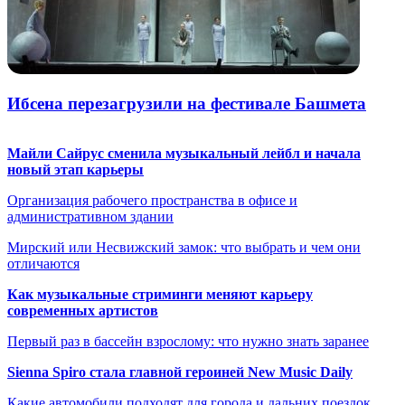
Ибсена перезагрузили на фестивале Башмета
Майли Сайрус сменила музыкальный лейбл и начала
новый этап карьеры
Организация рабочего пространства в офисе и
административном здании
Мирский или Несвижский замок: что выбрать и чем они
отличаются
Как музыкальные стриминги меняют карьеру
современных артистов
Первый раз в бассейн взрослому: что нужно знать заранее
Sienna Spiro стала главной героиней New Music Daily
Какие автомобили подходят для города и дальних поездок