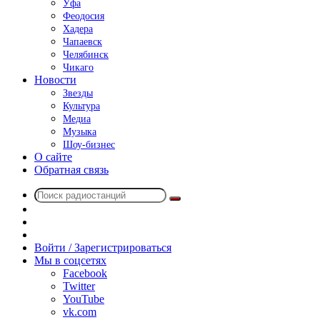
Уфа
Феодосия
Хадера
Чапаевск
Челябинск
Чикаго
Новости
Звезды
Культура
Медиа
Музыка
Шоу-бизнес
О сайте
Обратная связь
Поиск
Switch
радиостанций
skin
Sidebar
Случайное
радио
Войти / Зарегистрироваться
Мы в соцсетях
Facebook
Twitter
YouTube
vk.com