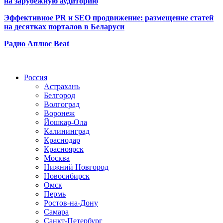
на зарубежную аудиторию
Эффективное PR и SEO продвижение:
размещение статей
на десятках порталов в Беларуси
Радио Аплюс Beat
Радио по странам
Россия
Астрахань
Белгород
Волгоград
Воронеж
Йошкар-Ола
Калининград
Краснодар
Красноярск
Москва
Нижний Новгород
Новосибирск
Омск
Пермь
Ростов-на-Дону
Самара
Санкт-Петербург