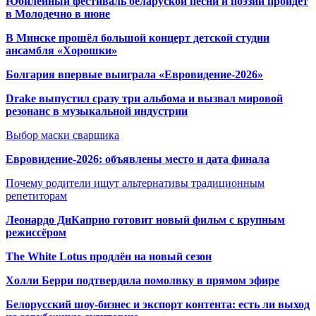
Юбилейный фестиваль беларуской песни и поэзии пройдет
в Молодечно в июне
В Минске прошёл большой концерт детской студии
ансамбля «Хорошки»
Болгария впервые выиграла «Евровидение-2026»
Drake выпустил сразу три альбома и вызвал мировой
резонанс в музыкальной индустрии
Выбор маски сварщика
Евровидение-2026: объявлены место и дата финала
Почему родители ищут альтернативы традиционным
репетиторам
Леонардо ДиКаприо готовит новый фильм с крупным
режиссёром
The White Lotus продлён на новый сезон
Холли Берри подтвердила помолвк
у в прямом эфире
Белорусский шоу-бизнес и экспорт контента: есть ли выход