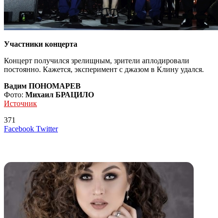
Участники концерта
Концерт получился зрелищным, зрители аплодировали
постоянно. Кажется, эксперимент с джазом в Клину удался.
Вадим ПОНОМАРЕВ
Фото:
Михаил БРАЦИЛО
Источник
371
LinkedIn
Tumblr
Reddit
Вконтакте
Одноклассники
Skype
Messenger
Messenger
WhatsApp
Telegram
Viber
Line
Поделиться
Печатать
Facebook
Twitter
через
электронную
Похожие радио
почту