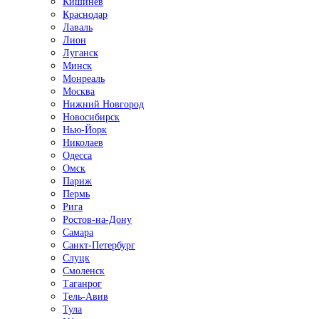
Кишинёв
Краснодар
Лаваль
Лион
Луганск
Минск
Монреаль
Москва
Нижний Новгород
Новосибирск
Нью-Йорк
Николаев
Одесса
Омск
Париж
Пермь
Рига
Ростов-на-Дону
Самара
Санкт-Петербург
Слуцк
Смоленск
Таганрог
Тель-Авив
Тула