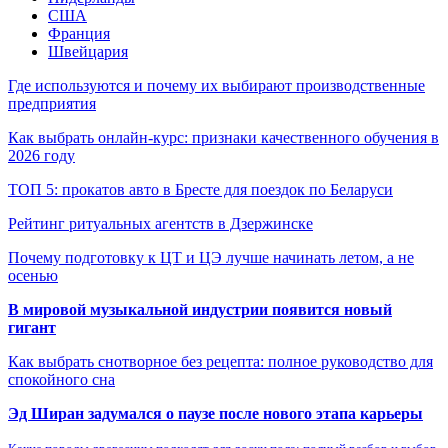
США
Франция
Швейцария
Где используются и почему их выбирают производственные
предприятия
Как выбрать онлайн-курс: признаки качественного обучения в
2026 году
ТОП 5: прокатов авто в Бресте для поездок по Беларуси
Рейтинг ритуальных агентств в Дзержинске
Почему подготовку к ЦТ и ЦЭ лучше начинать летом, а не
осенью
В мировой музыкальной индустрии появится новый
гигант
Как выбрать снотворное без рецепта: полное руководство для
спокойного сна
Эд Ширан задумался о паузе после нового этапа карьеры