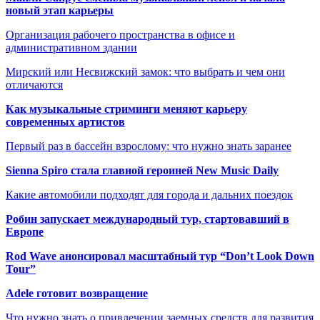
новый этап карьеры
Организация рабочего пространства в офисе и
административном здании
Мирский или Несвижский замок: что выбрать и чем они
отличаются
Как музыкальные стриминги меняют карьеру
современных артистов
Первый раз в бассейн взрослому: что нужно знать заранее
Sienna Spiro стала главной героиней New Music Daily
Какие автомобили подходят для города и дальних поездок
Робин запускает международный тур, стартовавший в
Европе
Rod Wave анонсировал масштабный тур “Don’t Look Down
Tour”
Adele готовит возвращение
Что нужно знать о привлечении заемных средств для развития