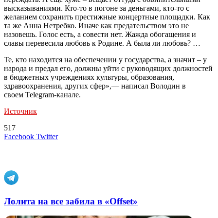
высказываниями. Кто-то в погоне за деньгами, кто-то с
желанием сохранить престижные концертные площадки. Как
та же Анна Нетребко. Иначе как предательством это не
назовешь. Голос есть, а совести нет. Жажда обогащения и
славы перевесила любовь к Родине. А была ли любовь? …
Те, кто находится на обеспечении у государства, а значит – у
народа и предал его, должны уйти с руководящих должностей
в бюджетных учреждениях культуры, образования,
здравоохранения, других сфер»,— написал Володин в
своем Telegram-канале.
Источник
517
LinkedIn
Tumblr
Reddit
Вконтакте
Одноклассники
Skype
Messenger
Messenger
WhatsApp
Telegram
Viber
Line
Поделиться
Печатать
Facebook
Twitter
через
электронную
Похожие радио
почту
Лолита на все забила в «Offset»