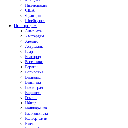
Молдова
Нидерланды
США
Франция
Швейцария
По городам
Алма-Ата
Амстердам
Ареццо
Астрахань
Баар
Белгород
Березники
Берлин
Борисовка
Вильнюс
Винница
Волгоград
Воронеж
Гомель
Ибица
Йошкар-Ола
Калининград
Калвер-Сити
Киев