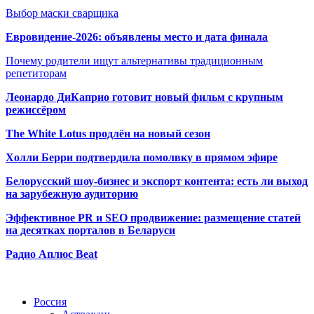
Выбор маски сварщика
Евровидение-2026: объявлены место и дата финала
Почему родители ищут альтернативы традиционным
репетиторам
Леонардо ДиКаприо готовит новый фильм с крупным
режиссёром
The White Lotus продлён на новый сезон
Холли Берри подтвердила помолвк
у в прямом эфире
Белорусский шоу-бизнес и экспорт контента: есть ли выход
на зарубежную аудиторию
Эффективное PR и SEO продвижение:
размещение статей
на десятках порталов в Беларуси
Радио Аплюс Beat
Радио по странам
Россия