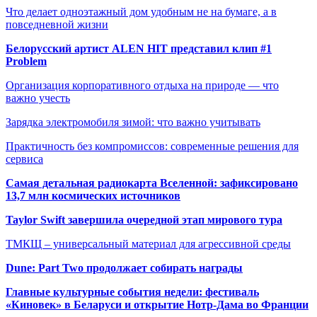
Что делает одноэтажный дом удобным не на бумаге, а в
повседневной жизни
Белорусский артист ALEN HIT представил клип #1
Problem
Организация корпоративного отдыха на природе — что
важно учесть
Зарядка электромобиля зимой: что важно учитывать
Практичность без компромиссов: современные решения для
сервиса
Самая детальная радиокарта Вселенной: зафиксировано
13,7 млн космических источников
Taylor Swift завершила очередной этап мирового тура
ТМКЩ – универсальный материал для агрессивной среды
Dune: Part Two продолжает собирать награды
Главные культурные события недели: фестиваль
«Киновек» в Беларуси и открытие Нотр-Дама во Франции