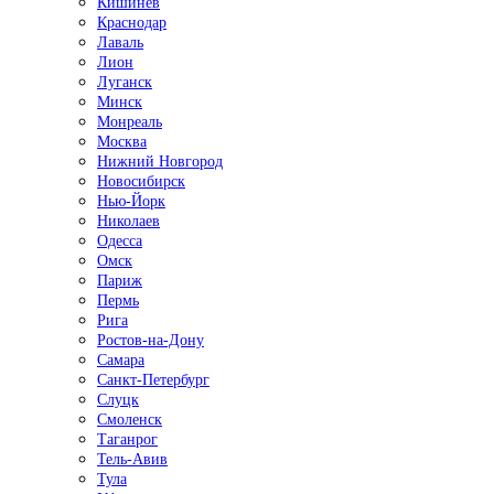
Кишинёв
Краснодар
Лаваль
Лион
Луганск
Минск
Монреаль
Москва
Нижний Новгород
Новосибирск
Нью-Йорк
Николаев
Одесса
Омск
Париж
Пермь
Рига
Ростов-на-Дону
Самара
Санкт-Петербург
Слуцк
Смоленск
Таганрог
Тель-Авив
Тула