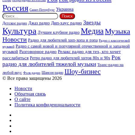
Россия
Украина
Санкт-Петербург
Найти:
Звезды
Дип-хаус радио
Джаз радио
Детское радио
Культура
Медиа
Музыка
Лучшее клубное радио
Новости
Радио для любителей хип-хопа и рэпа
Радио с классической
Радио с самой новой и популярной отечественной и западной
музыкой
музыкой
Разговорное радио
Релакс радио для тех, кто хочет
Рок
расслабиться
Ретро радио для любителей хитов 80х и 90х
радио для любителей тяжелой музыки
Транс-радио на
Шоу-бизнес
любой вкус
Шансон радио
Фолк радио
© Все права защищены 2026
Новости
Обратная связь
О сайте
Политика конфиденциальности
Facebook
Twitter
YouTube
vk.com