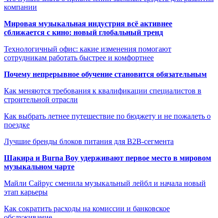
компании
Мировая музыкальная индустрия всё активнее
сближается с кино: новый глобальный тренд
Технологичный офис: какие изменения помогают
сотрудникам работать быстрее и комфортнее
Почему непрерывное обучение становится обязательным
Как меняются требования к квалификации специалистов в
строительной отрасли
Как выбрать летнее путешествие по бюджету и не пожалеть о
поездке
Лучшие бренды блоков питания для B2B-сегмента
Шакира и Burna Boy удерживают первое место в мировом
музыкальном чарте
Майли Сайрус сменила музыкальный лейбл и начала новый
этап карьеры
Как сократить расходы на комиссии и банковское
обслуживание