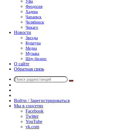
Уфа
Феодосия
Хадера
Чапаевск
Челябинск
Чикаго
Новости
Звезды
Культура
Медиа
Музыка
Шоу-бизнес
О сайте
Обратная связь
Поиск
Switch
радиостанций
skin
Sidebar
Случайное
радио
Войти / Зарегистрироваться
Мы в соцсетях
Facebook
Twitter
YouTube
vk.com