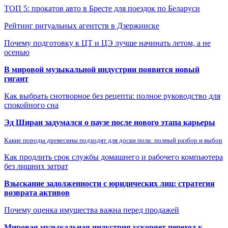
ТОП 5: прокатов авто в Бресте для поездок по Беларуси
Рейтинг ритуальных агентств в Дзержинске
Почему подготовку к ЦТ и ЦЭ лучше начинать летом, а не
осенью
В мировой музыкальной индустрии появится новый
гигант
Как выбрать снотворное без рецепта: полное руководство для
спокойного сна
Эд Ширан задумался о паузе после нового этапа карьеры
Какие породы древесины подходят для доски пола: полный разбор и выбор
Как продлить срок службы домашнего и рабочего компьютера
без лишних затрат
Взыскание задолженности с юридических лиц: стратегия
возврата активов
Почему оценка имущества важна перед продажей
Мировая музыкальная индустрия ускоряет переход к