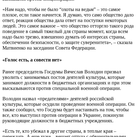
«Нам надо, чтобы не было “охоты на ведьм” – это самое
плохое, если такое начнется. Я думаю, что само общество дало
ответ, реакция общества дала ответ на поступки некоторых
людей. Это самое важное – что общество отторгло такого рода
поведение в самый тяжелый для страны момент, когда всем
надо было трезво, взвешенно думать об интересах страны,
обеспечении безопасности, о защите суверенитета», – сказала
Матвиенко на заседании Совета Федерации.
«Голос есть, а совести нет»
Ранее председатель Госдумы Вячеслав Володин призвал
уволить с занимаемых постов деятелей культуры, которые
занимают должности в бюджетных организациях и при этом
высказываются против специальной военной операции.
Володин назвал «предателями» деятелей российской
культуры, которые осудили проведение военной операции. Он
также сообщил, что Госдума будет настаивать на том, чтобы
все, кто выступил против операции в Украине, покинули
руководящие должности в бюджетных учреждениях.
«Есть те, кто убежал в другие страны, в теплые края –
переждать. А еще хуже – вещает оттуда с обвинительными