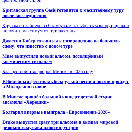
целительной силой
Британская группа Oasis готовится к масштабному туру
после воссоединения
Круизы на лайнере из Стамбула: как выбрать маршрут, цены и
получить максимум от путешествия
Джастин Бибер готовится к возвращению на большую
сцену: что известно о новом туре
Muse выпустили новый альбом, посвящённый
космическим сигналам
Благоустройство дворов Минска в 2026 году
Юбилейный фестиваль беларуской песни и поэзии пройдет
в Молодечно в июне
В Минске прошёл большой концерт детской студии
ансамбля «Хорошки»
Болгария впервые выиграла «Евровидение-2026»
Drake выпустил сразу три альбома и вызвал мировой
резонанс в музыкальной индустрии