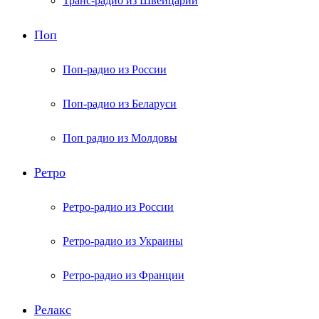
Транс-радио из Швейцарии
Поп
Поп-радио из России
Поп-радио из Беларуси
Поп радио из Молдовы
Ретро
Ретро-радио из России
Ретро-радио из Украины
Ретро-радио из Франции
Релакс