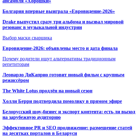
ансамбля «Хорошки»
Болгария впервые выиграла «Евровидение-2026»
Drake выпустил сразу три альбома и вызвал мировой
резонанс в музыкальной индустрии
Выбор маски сварщика
Евровидение-2026: объявлены место и дата финала
Почему родители ищут альтернативы традиционным
репетиторам
Леонардо ДиКаприо готовит новый фильм с крупным
режиссёром
The White Lotus продлён на новый сезон
Холли Берри подтвердила помолвк
у в прямом эфире
Белорусский шоу-бизнес и экспорт контента: есть ли выход
на зарубежную аудиторию
Эффективное PR и SEO продвижение:
размещение статей
на десятках порталов в Беларуси