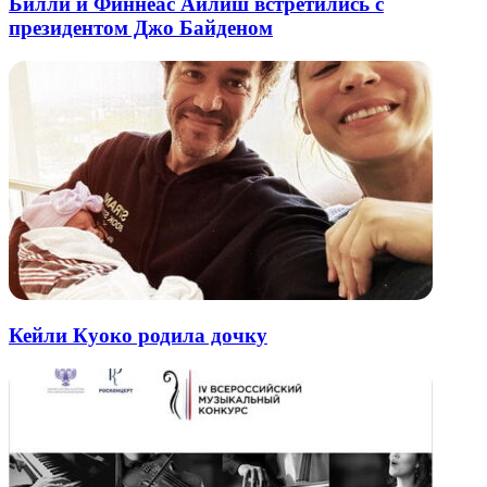
Билли и Финнеас Айлиш встретились с
президентом Джо Байденом
Кейли Куоко родила дочку