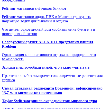
оборудования
Рейтинг магазинов счётчиков банкнот
Рейтинг магазинов лодок ПВХ в Минске: где купить
надежную лодку для рыбалки и отдыха
Что делает одноэтажный дом удобным не на бумаге, а в
повседневной жизни
Белорусский артист ALEN HIT представил клип #1
Problem
Организация корпоративного отдыха на природе — что
важно учесть
Зарядка электромобиля зимой: что важно учитывать
Практичность без компромиссов: современные решения для
сервиса
Самая детальная радиокарта Вселенной: зафиксировано
13,7 млн космических источников
Taylor Swift завершила очередной этап мирового тура