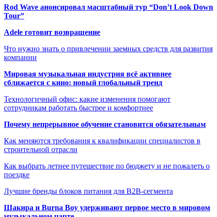
Rod Wave анонсировал масштабный тур “Don’t Look Down
Tour”
Adele готовит возвращение
Что нужно знать о привлечении заемных средств для развития
компании
Мировая музыкальная индустрия всё активнее
сближается с кино: новый глобальный тренд
Технологичный офис: какие изменения помогают
сотрудникам работать быстрее и комфортнее
Почему непрерывное обучение становится обязательным
Как меняются требования к квалификации специалистов в
строительной отрасли
Как выбрать летнее путешествие по бюджету и не пожалеть о
поездке
Лучшие бренды блоков питания для B2B-сегмента
Шакира и Burna Boy удерживают первое место в мировом
музыкальном чарте