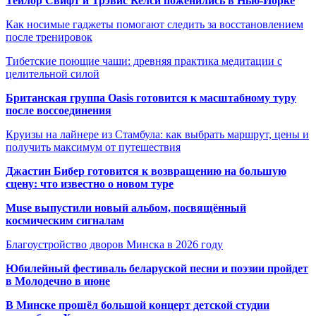
Тейлор Свифт и Трэвис Келси поженились в Нью-Йорке
Как носимые гаджеты помогают следить за восстановлением
после тренировок
Тибетские поющие чаши: древняя практика медитации с
целительной силой
Британская группа Oasis готовится к масштабному туру
после воссоединения
Круизы на лайнере из Стамбула: как выбрать маршрут, цены и
получить максимум от путешествия
Джастин Бибер готовится к возвращению на большую
сцену: что известно о новом туре
Muse выпустили новый альбом, посвящённый
космическим сигналам
Благоустройство дворов Минска в 2026 году
Юбилейный фестиваль беларуской песни и поэзии пройдет
в Молодечно в июне
В Минске прошёл большой концерт детской студии