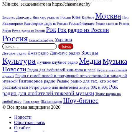
Минске, заказывайте на https://chasmaster.by
Москва
Киев
Дип-хаус
Дип-хаус радио из России
Клубное
Поп
Беларусь
Разговорное
Расслабляющее
Разговорное радио из России
Релакс радио из России
Рок
Рок радио из России
Ретро
Ретро-радио из России
Россия
Украина
Санкт-Петербург
Найти:
Звезды
Дип-хаус радио
Джаз радио
Детское радио
Культура
Медиа
Музыка
Лучшее клубное радио
Новости
Радио для любителей хип-хопа и рэпа
Радио с классической
Радио с самой новой и популярной отечественной и западной
музыкой
музыкой
Разговорное радио
Релакс радио для тех, кто хочет
Рок
расслабиться
Ретро радио для любителей хитов 80х и 90х
радио для любителей тяжелой музыки
Транс-радио на
Шоу-бизнес
любой вкус
Шансон радио
Фолк радио
© Все права защищены 2026
Новости
Обратная связь
О сайте