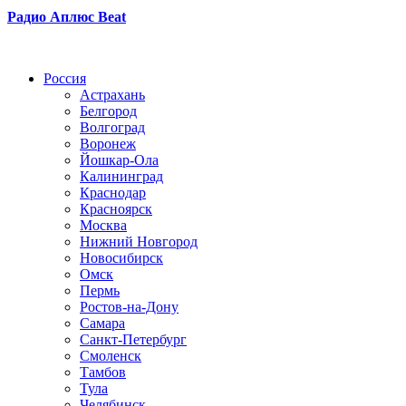
Радио Аплюс Beat
Радио по странам
Россия
Астрахань
Белгород
Волгоград
Воронеж
Йошкар-Ола
Калининград
Краснодар
Красноярск
Москва
Нижний Новгород
Новосибирск
Омск
Пермь
Ростов-на-Дону
Самара
Санкт-Петербург
Смоленск
Тамбов
Тула
Челябинск