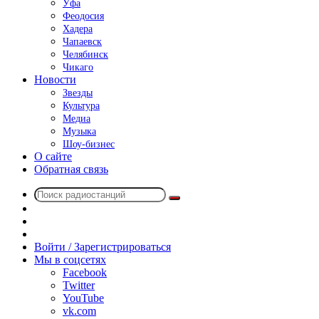
Уфа
Феодосия
Хадера
Чапаевск
Челябинск
Чикаго
Новости
Звезды
Культура
Медиа
Музыка
Шоу-бизнес
О сайте
Обратная связь
Поиск
Switch
радиостанций
skin
Sidebar
Случайное
радио
Войти / Зарегистрироваться
Мы в соцсетях
Facebook
Twitter
YouTube
vk.com