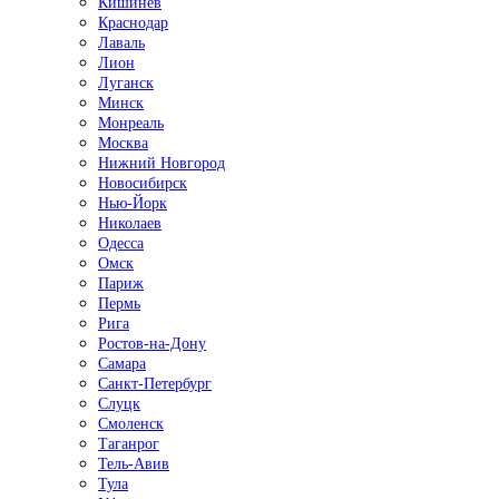
Кишинёв
Краснодар
Лаваль
Лион
Луганск
Минск
Монреаль
Москва
Нижний Новгород
Новосибирск
Нью-Йорк
Николаев
Одесса
Омск
Париж
Пермь
Рига
Ростов-на-Дону
Самара
Санкт-Петербург
Слуцк
Смоленск
Таганрог
Тель-Авив
Тула