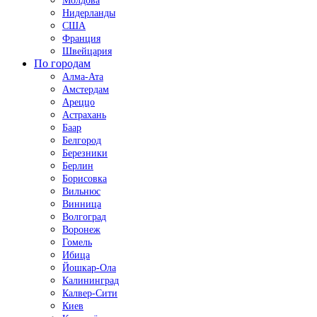
Молдова
Нидерланды
США
Франция
Швейцария
По городам
Алма-Ата
Амстердам
Ареццо
Астрахань
Баар
Белгород
Березники
Берлин
Борисовка
Вильнюс
Винница
Волгоград
Воронеж
Гомель
Ибица
Йошкар-Ола
Калининград
Калвер-Сити
Киев