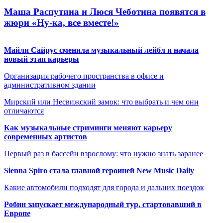
Маша Распутина и Люся Чеботина появятся в
жюри «Ну-ка, все вместе!»
Майли Сайрус сменила музыкальный лейбл и начала
новый этап карьеры
Организация рабочего пространства в офисе и
административном здании
Мирский или Несвижский замок: что выбрать и чем они
отличаются
Как музыкальные стриминги меняют карьеру
современных артистов
Первый раз в бассейн взрослому: что нужно знать заранее
Sienna Spiro стала главной героиней New Music Daily
Какие автомобили подходят для города и дальних поездок
Робин запускает международный тур, стартовавший в
Европе