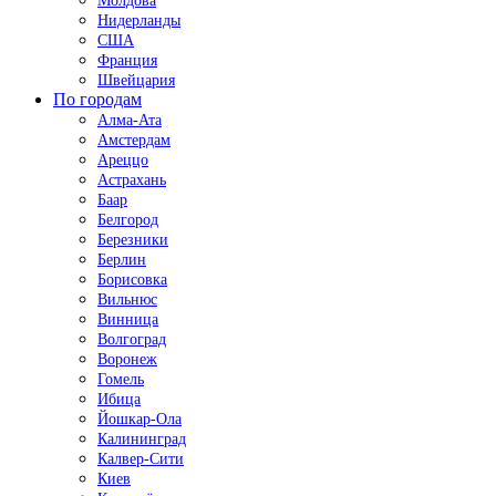
Молдова
Нидерланды
США
Франция
Швейцария
По городам
Алма-Ата
Амстердам
Ареццо
Астрахань
Баар
Белгород
Березники
Берлин
Борисовка
Вильнюс
Винница
Волгоград
Воронеж
Гомель
Ибица
Йошкар-Ола
Калининград
Калвер-Сити
Киев