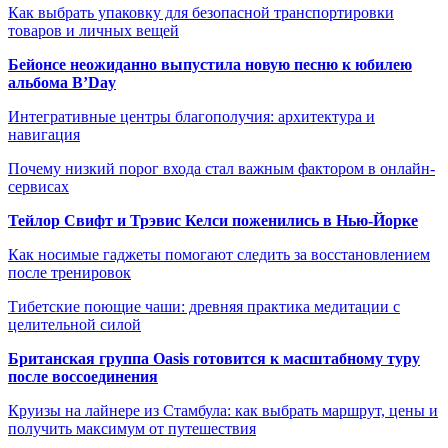
Как выбрать упаковку для безопасной транспортировки
товаров и личных вещей
Бейонсе неожиданно выпустила новую песню к юбилею
альбома B’Day
Интегративные центры благополучия: архитектура и
навигация
Почему низкий порог входа стал важным фактором в онлайн-
сервисах
Тейлор Свифт и Трэвис Келси поженились в Нью-Йорке
Как носимые гаджеты помогают следить за восстановлением
после тренировок
Тибетские поющие чаши: древняя практика медитации с
целительной силой
Британская группа Oasis готовится к масштабному туру
после воссоединения
Круизы на лайнере из Стамбула: как выбрать маршрут, цены и
получить максимум от путешествия