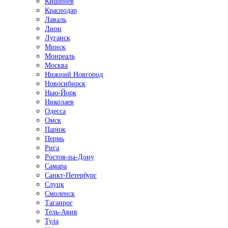
Кишинёв
Краснодар
Лаваль
Лион
Луганск
Минск
Монреаль
Москва
Нижний Новгород
Новосибирск
Нью-Йорк
Николаев
Одесса
Омск
Париж
Пермь
Рига
Ростов-на-Дону
Самара
Санкт-Петербург
Слуцк
Смоленск
Таганрог
Тель-Авив
Тула