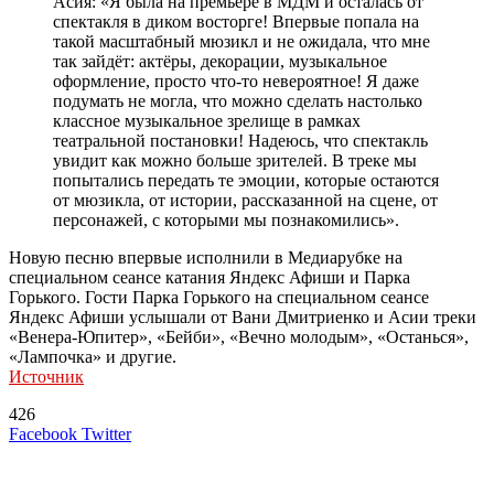
Асия: «Я была на премьере в МДМ и осталась от
спектакля в диком восторге! Впервые попала на
такой масштабный мюзикл и не ожидала, что мне
так зайдёт: актёры, декорации, музыкальное
оформление, просто что-то невероятное! Я даже
подумать не могла, что можно сделать настолько
классное музыкальное зрелище в рамках
театральной постановки! Надеюсь, что спектакль
увидит как можно больше зрителей. В треке мы
попытались передать те эмоции, которые остаются
от мюзикла, от истории, рассказанной на сцене, от
персонажей, с которыми мы познакомились».
Новую песню впервые исполнили в Медиарубке на
специальном сеансе катания Яндекс Афиши и Парка
Горького. Гости Парка Горького на специальном сеансе
Яндекс Афиши услышали от Вани Дмитриенко и Асии треки
«Венера-Юпитер», «Бейби», «Вечно молодым», «Останься»,
«Лампочка» и другие.
Источник
426
LinkedIn
Tumblr
Reddit
Вконтакте
Одноклассники
Skype
Messenger
Messenger
WhatsApp
Telegram
Viber
Line
Поделиться
Печатать
Facebook
Twitter
через
электронную
Похожие радио
почту