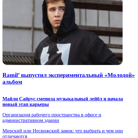
Ramil’ выпустил экспериментальный «Молодой»
альбом
Майли Сайрус сменила музыкальный лейбл и начала
новый этап карьеры
Организация рабочего пространства в офисе и
административном здании
Мирский или Несвижский замок: что выбрать и чем они
отличаются