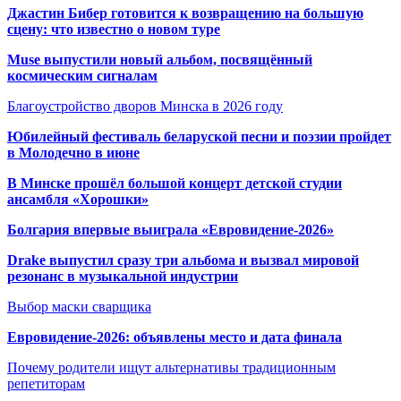
Джастин Бибер готовится к возвращению на большую
сцену: что известно о новом туре
Muse выпустили новый альбом, посвящённый
космическим сигналам
Благоустройство дворов Минска в 2026 году
Юбилейный фестиваль беларуской песни и поэзии пройдет
в Молодечно в июне
В Минске прошёл большой концерт детской студии
ансамбля «Хорошки»
Болгария впервые выиграла «Евровидение-2026»
Drake выпустил сразу три альбома и вызвал мировой
резонанс в музыкальной индустрии
Выбор маски сварщика
Евровидение-2026: объявлены место и дата финала
Почему родители ищут альтернативы традиционным
репетиторам