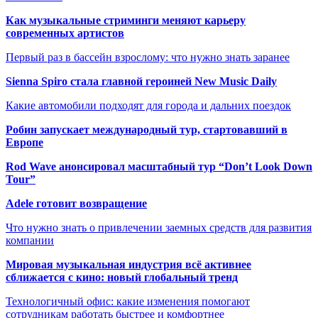
Как музыкальные стриминги меняют карьеру
современных артистов
Первый раз в бассейн взрослому: что нужно знать заранее
Sienna Spiro стала главной героиней New Music Daily
Какие автомобили подходят для города и дальних поездок
Робин запускает международный тур, стартовавший в
Европе
Rod Wave анонсировал масштабный тур “Don’t Look Down
Tour”
Adele готовит возвращение
Что нужно знать о привлечении заемных средств для развития
компании
Мировая музыкальная индустрия всё активнее
сближается с кино: новый глобальный тренд
Технологичный офис: какие изменения помогают
сотрудникам работать быстрее и комфортнее