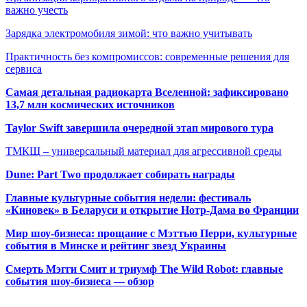
важно учесть
Зарядка электромобиля зимой: что важно учитывать
Практичность без компромиссов: современные решения для
сервиса
Самая детальная радиокарта Вселенной: зафиксировано
13,7 млн космических источников
Taylor Swift завершила очередной этап мирового тура
ТМКЩ – универсальный материал для агрессивной среды
Dune: Part Two продолжает собирать награды
Главные культурные события недели: фестиваль
«Киновек» в Беларуси и открытие Нотр-Дама во Франции
Мир шоу-бизнеса: прощание с Мэттью Перри, культурные
события в Минске и рейтинг звезд Украины
Смерть Мэгги Смит и триумф The Wild Robot: главные
события шоу-бизнеса — обзор
Популярные радиостанции