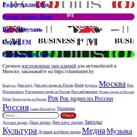
Радио
Радио Аплюс Рок
трек
Аплюс
Елтона
Рок
Джона
Радио
Радио Аплюс Deep
та
Аплюс
Брітні
Deep
Время
Время Звучать
Спірс
Звучать
Бизнес
Бизнес FM
FM
Радио
Радио Аплюс Beat
Аплюс
Beat
Срочное
изготовление чип ключей
для автомобилей в
Минске, заказывайте на https://chasmaster.by
Москва
Киев
Дип-хаус
Дип-хаус радио из России
Клубное
Поп
Беларусь
Разговорное
Расслабляющее
Разговорное радио из России
Релакс радио из России
Рок
Рок радио из России
Ретро
Ретро-радио из России
Россия
Украина
Санкт-Петербург
Найти:
Звезды
Дип-хаус радио
Джаз радио
Детское радио
Культура
Медиа
Музыка
Лучшее клубное радио