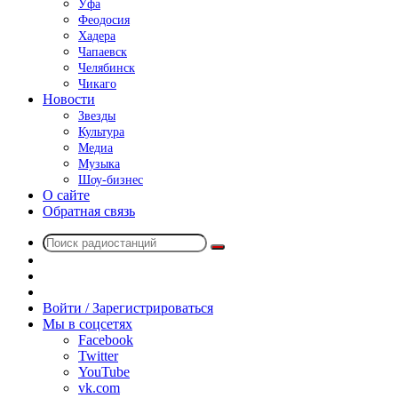
Уфа
Феодосия
Хадера
Чапаевск
Челябинск
Чикаго
Новости
Звезды
Культура
Медиа
Музыка
Шоу-бизнес
О сайте
Обратная связь
Поиск
Switch
радиостанций
skin
Sidebar
Случайное
радио
Войти / Зарегистрироваться
Мы в соцсетях
Facebook
Twitter
YouTube
vk.com