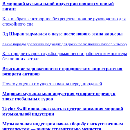
В мировой музыкальной индустрии появится новый
гигант
Как выбрать снотворное без рецепта: полное руководство для
спокойного сна
Эд Ширан задумался о паузе после нового этапа карьеры
Какие породы древесины подходят для доски пола: полный разбор и выбор
Как продлить срок службы домашнего и рабочего компьютера
без лишних затрат
Взыскание задолженности с юридических лиц: стратегия
возврата активов
Почему оценка имущества важна перед продажей
Мировая музыкальная индустрия ускоряет переход к
эпохе глобальных туров
Taylor Swift вновь оказалась в центре внимания мировой
музыкальной индустрии
Музыкальная индустрия начала борьбу с искусственным
интеллектом — рынок стремительно меняется