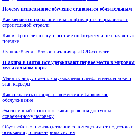
Почему непрерывное обучение становится обязательным
Как меняются требования к квалификации специалистов в
строительной отрасли
Как выбрать летнее путешествие по бюджету и не пожалеть о
поездке
Лучшие бренды блоков питания для B2B-сегмента
Шакира и Burna Boy удерживают первое место в мировом
музыкальном чарте
Майли Сайрус сменила музыкальный лейбл и начала новый
этап карьеры
Как сократить расходы на комиссии и банковское
обслуживание
Экологичный транспорт: какие решения доступны
современному человеку
Обустройство производственного помещения: от подготовки
основания до инженерных систем