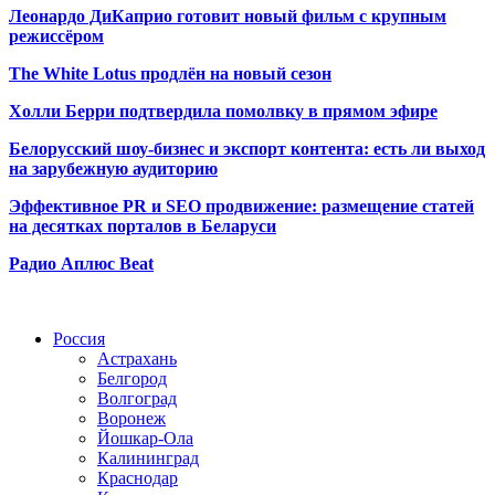
Леонардо ДиКаприо готовит новый фильм с крупным
режиссёром
The White Lotus продлён на новый сезон
Холли Берри подтвердила помолвк
у в прямом эфире
Белорусский шоу-бизнес и экспорт контента: есть ли выход
на зарубежную аудиторию
Эффективное PR и SEO продвижение:
размещение статей
на десятках порталов в Беларуси
Радио Аплюс Beat
Радио по странам
Россия
Астрахань
Белгород
Волгоград
Воронеж
Йошкар-Ола
Калининград
Краснодар