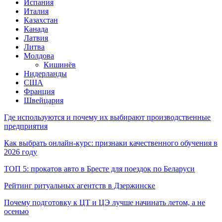
Испания
Италия
Казахстан
Канада
Латвия
Литва
Молдова
Кишинёв
Нидерланды
США
Франция
Швейцария
Где используются и почему их выбирают производственные
предприятия
Как выбрать онлайн-курс: признаки качественного обучения в
2026 году
ТОП 5: прокатов авто в Бресте для поездок по Беларуси
Рейтинг ритуальных агентств в Дзержинске
Почему подготовку к ЦТ и ЦЭ лучше начинать летом, а не
осенью