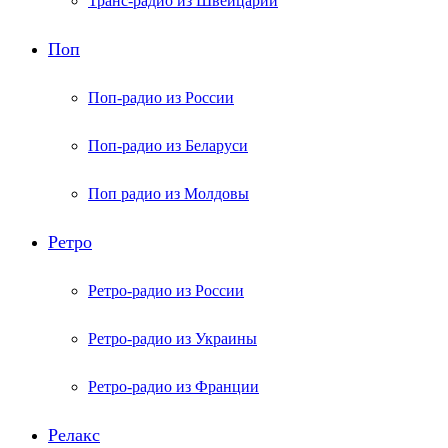
Транс-радио из Швейцарии
Поп
Поп-радио из России
Поп-радио из Беларуси
Поп радио из Молдовы
Ретро
Ретро-радио из России
Ретро-радио из Украины
Ретро-радио из Франции
Релакс