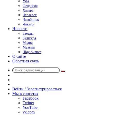
Уфа
Феодосия
Хадера
Чапаевск
Челябинск
Чикаго
Новости
Звезды
Культура
Медиа
Музыка
Шоу-бизнес
О сайте
Обратная связь
Поиск
Switch
радиостанций
skin
Sidebar
Случайное
радио
Войти / Зарегистрироваться
Мы в соцсетях
Facebook
Twitter
YouTube
vk.com