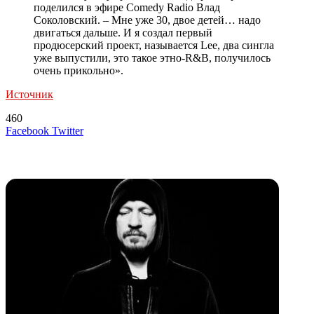
поделился в эфире Comedy Radio Влад
Соколовский. – Мне уже 30, двое детей… надо
двигаться дальше. И я создал первый
продюсерский проект, называется Lee, два сингла
уже выпустили, это такое этно-R&B, получилось
очень прикольно».
Источник
460
LinkedIn
Tumblr
Reddit
Вконтакте
Одноклассники
Skype
Messenger
Messenger
WhatsApp
Telegram
Viber
Line
Поделиться
Печатать
Facebook
Twitter
через
электронную
Похожие радио
почту