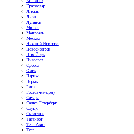
Кишинёв
Краснодар
Лаваль
Лион
Луганск
Минск
Монреаль
Москва
Нижний Новгород
Новосибирск
Нью-Йорк
Николаев
Одесса
Омск
Париж
Пермь
Рига
Ростов-на-Дону
Самара
Санкт-Петербург
Слуцк
Смоленск
Таганрог
Тель-Авив
Тула