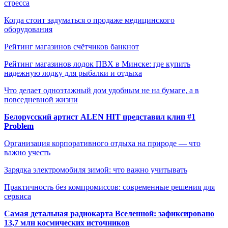
стресса
Когда стоит задуматься о продаже медицинского
оборудования
Рейтинг магазинов счётчиков банкнот
Рейтинг магазинов лодок ПВХ в Минске: где купить
надежную лодку для рыбалки и отдыха
Что делает одноэтажный дом удобным не на бумаге, а в
повседневной жизни
Белорусский артист ALEN HIT представил клип #1
Problem
Организация корпоративного отдыха на природе — что
важно учесть
Зарядка электромобиля зимой: что важно учитывать
Практичность без компромиссов: современные решения для
сервиса
Самая детальная радиокарта Вселенной: зафиксировано
13,7 млн космических источников