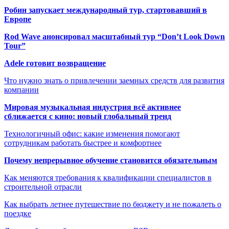
Робин запускает международный тур, стартовавший в
Европе
Rod Wave анонсировал масштабный тур “Don’t Look Down
Tour”
Adele готовит возвращение
Что нужно знать о привлечении заемных средств для развития
компании
Мировая музыкальная индустрия всё активнее
сближается с кино: новый глобальный тренд
Технологичный офис: какие изменения помогают
сотрудникам работать быстрее и комфортнее
Почему непрерывное обучение становится обязательным
Как меняются требования к квалификации специалистов в
строительной отрасли
Как выбрать летнее путешествие по бюджету и не пожалеть о
поездке