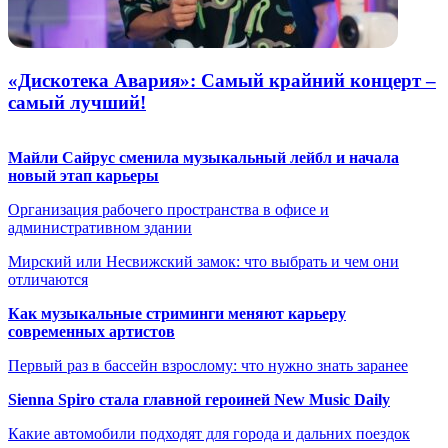
«Дискотека Авария»: Самый крайний концерт –
самый лучший!
Майли Сайрус сменила музыкальный лейбл и начала
новый этап карьеры
Организация рабочего пространства в офисе и
административном здании
Мирский или Несвижский замок: что выбрать и чем они
отличаются
Как музыкальные стриминги меняют карьеру
современных артистов
Первый раз в бассейн взрослому: что нужно знать заранее
Sienna Spiro стала главной героиней New Music Daily
Какие автомобили подходят для города и дальних поездок