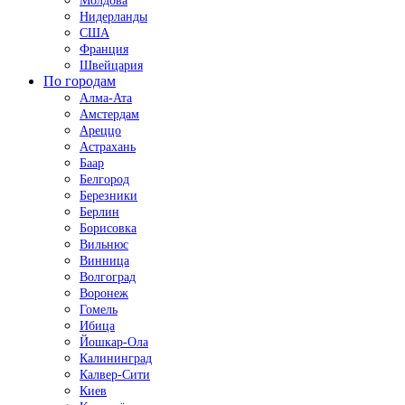
Молдова
Нидерланды
США
Франция
Швейцария
По городам
Алма-Ата
Амстердам
Ареццо
Астрахань
Баар
Белгород
Березники
Берлин
Борисовка
Вильнюс
Винница
Волгоград
Воронеж
Гомель
Ибица
Йошкар-Ола
Калининград
Калвер-Сити
Киев