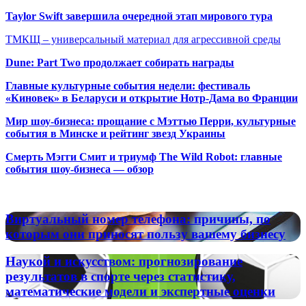
Taylor Swift завершила очередной этап мирового тура
ТМКЩ – универсальный материал для агрессивной среды
Dune: Part Two продолжает собирать награды
Главные культурные события недели: фестиваль
«Киновек» в Беларуси и открытие Нотр-Дама во Франции
Мир шоу-бизнеса: прощание с Мэттью Перри, культурные
события в Минске и рейтинг звезд Украины
Смерть Мэгги Смит и триумф The Wild Robot: главные
события шоу-бизнеса — обзор
Популярные радиостанции
Виртуальный
Виртуальный номер телефона: причины, по
номер
которым они приносят пользу вашему бизнесу
телефона:
причины,
Наукой
Наукой и искусством: прогнозирование
по
и
результатов в спорте через статистику,
которым
искусством:
математические модели и экспертные оценки
они
прогнозирование
приносят