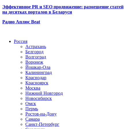
Эффективное PR и SEO продвижение:
размещение статей
на десятках порталов в Беларуси
Радио Аплюс Beat
Радио по странам
Россия
Астрахань
Белгород
Волгоград
Воронеж
Йошкар-Ола
Калининград
Краснодар
Красноярск
Москва
Нижний Новгород
Новосибирск
Омск
Пермь
Ростов-на-Дону
Самара
Санкт-Петербург