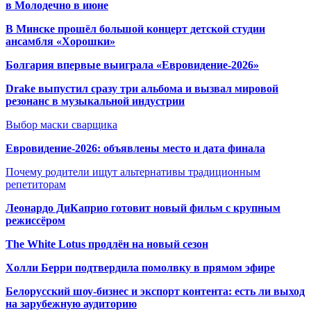
в Молодечно в июне
В Минске прошёл большой концерт детской студии
ансамбля «Хорошки»
Болгария впервые выиграла «Евровидение-2026»
Drake выпустил сразу три альбома и вызвал мировой
резонанс в музыкальной индустрии
Выбор маски сварщика
Евровидение-2026: объявлены место и дата финала
Почему родители ищут альтернативы традиционным
репетиторам
Леонардо ДиКаприо готовит новый фильм с крупным
режиссёром
The White Lotus продлён на новый сезон
Холли Берри подтвердила помолвк
у в прямом эфире
Белорусский шоу-бизнес и экспорт контента: есть ли выход
на зарубежную аудиторию