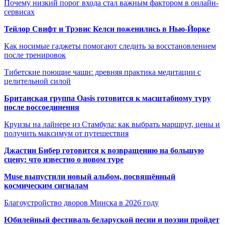
Почему низкий порог входа стал важным фактором в онлайн-
сервисах
Тейлор Свифт и Трэвис Келси поженились в Нью-Йорке
Как носимые гаджеты помогают следить за восстановлением
после тренировок
Тибетские поющие чаши: древняя практика медитации с
целительной силой
Британская группа Oasis готовится к масштабному туру
после воссоединения
Круизы на лайнере из Стамбула: как выбрать маршрут, цены и
получить максимум от путешествия
Джастин Бибер готовится к возвращению на большую
сцену: что известно о новом туре
Muse выпустили новый альбом, посвящённый
космическим сигналам
Благоустройство дворов Минска в 2026 году
Юбилейный фестиваль беларуской песни и поэзии пройдет