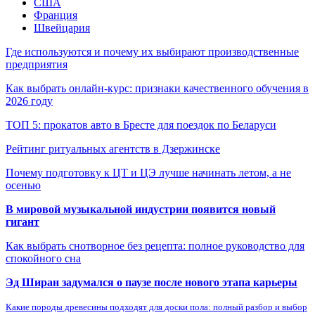
США
Франция
Швейцария
Где используются и почему их выбирают производственные
предприятия
Как выбрать онлайн-курс: признаки качественного обучения в
2026 году
ТОП 5: прокатов авто в Бресте для поездок по Беларуси
Рейтинг ритуальных агентств в Дзержинске
Почему подготовку к ЦТ и ЦЭ лучше начинать летом, а не
осенью
В мировой музыкальной индустрии появится новый
гигант
Как выбрать снотворное без рецепта: полное руководство для
спокойного сна
Эд Ширан задумался о паузе после нового этапа карьеры
Какие породы древесины подходят для доски пола: полный разбор и выбор