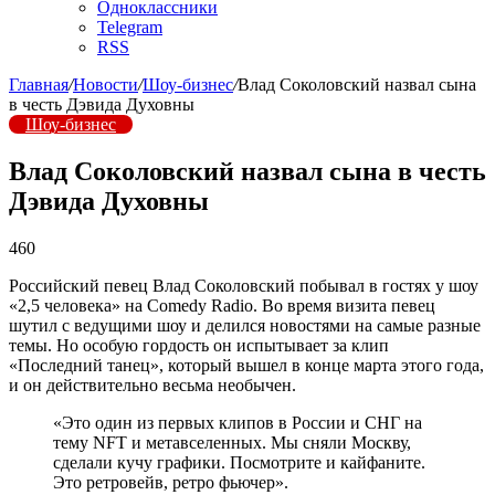
Одноклассники
Telegram
RSS
Главная
/
Новости
/
Шоу-бизнес
/
Влад Соколовский назвал сына
в честь Дэвида Духовны
Шоу-бизнес
Влад Соколовский назвал сына в честь
Дэвида Духовны
460
Российский певец Влад Соколовский побывал в гостях у шоу
«2,5 человека» на Comedy Radio. Во время визита певец
шутил с ведущими шоу и делился новостями на самые разные
темы. Но особую гордость он испытывает за клип
«Последний танец», который вышел в конце марта этого года,
и он действительно весьма необычен.
«Это один из первых клипов в России и СНГ на
тему NFT и метавселенных. Мы сняли Москву,
сделали кучу графики. Посмотрите и кайфаните.
Это ретровейв, ретро фьючер».