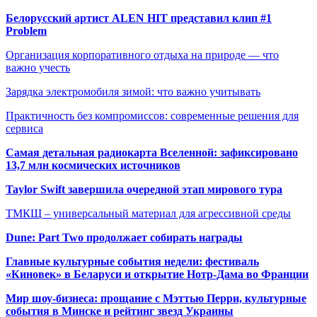
Белорусский артист ALEN HIT представил клип #1
Problem
Организация корпоративного отдыха на природе — что
важно учесть
Зарядка электромобиля зимой: что важно учитывать
Практичность без компромиссов: современные решения для
сервиса
Самая детальная радиокарта Вселенной: зафиксировано
13,7 млн космических источников
Taylor Swift завершила очередной этап мирового тура
ТМКЩ – универсальный материал для агрессивной среды
Dune: Part Two продолжает собирать награды
Главные культурные события недели: фестиваль
«Киновек» в Беларуси и открытие Нотр-Дама во Франции
Мир шоу-бизнеса: прощание с Мэттью Перри, культурные
события в Минске и рейтинг звезд Украины