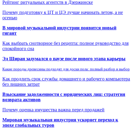
Рейтинг ритуальных агентств в Дзержинске
Почему подготовку к ЦТ и ЦЭ лучше начинать летом, а не
осенью
В мировой музыкальной индустрии появится новый
гигант
Как выбрать снотворное без рецепта: полное руководство для
спокойного сна
Эд Ширан задумался о паузе после нового этапа карьеры
Какие породы древесины подходят для доски пола: полный разбор и выбор
Как продлить срок службы домашнего и рабочего компьютера
без лишних затрат
Взыскание задолженности с юридических лиц: стратегия
возврата активов
Почему оценка имущества важна перед продажей
Мировая музыкальная индустрия ускоряет переход к
эпохе глобальных туров