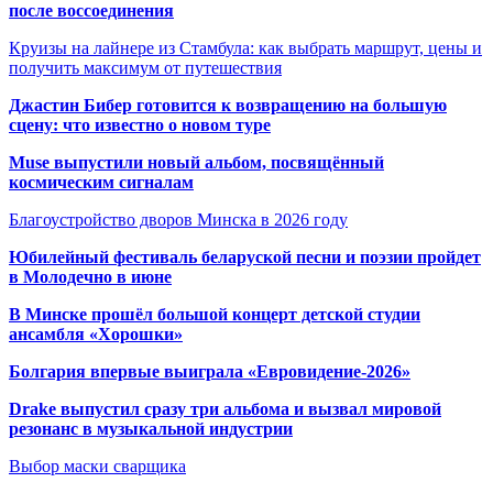
после воссоединения
Круизы на лайнере из Стамбула: как выбрать маршрут, цены и
получить максимум от путешествия
Джастин Бибер готовится к возвращению на большую
сцену: что известно о новом туре
Muse выпустили новый альбом, посвящённый
космическим сигналам
Благоустройство дворов Минска в 2026 году
Юбилейный фестиваль беларуской песни и поэзии пройдет
в Молодечно в июне
В Минске прошёл большой концерт детской студии
ансамбля «Хорошки»
Болгария впервые выиграла «Евровидение-2026»
Drake выпустил сразу три альбома и вызвал мировой
резонанс в музыкальной индустрии
Выбор маски сварщика