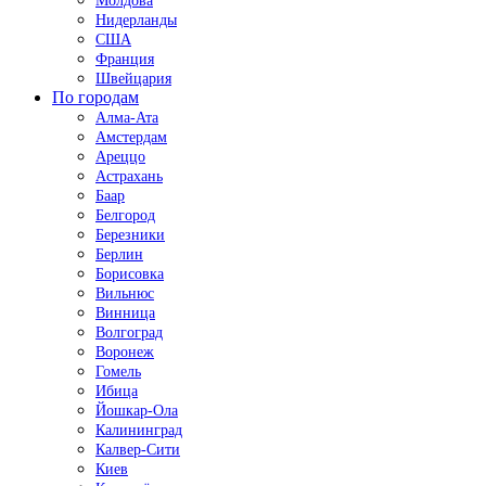
Молдова
Нидерланды
США
Франция
Швейцария
По городам
Алма-Ата
Амстердам
Ареццо
Астрахань
Баар
Белгород
Березники
Берлин
Борисовка
Вильнюс
Винница
Волгоград
Воронеж
Гомель
Ибица
Йошкар-Ола
Калининград
Калвер-Сити
Киев