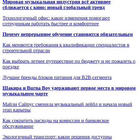
Мировая музыкальная индустрия всё активнее
сближается с кино: новый глобальный тренд
Технологичный офис: какие изменения помогают
сотрудникам работать быстрее и комфортнее
Почему непрерывное обучение становится обязательным
Как меняются требования к квалификации специалистов в
строительной отрасли
Как выбрать летнее путешествие по бюджету и не пожалеть о
поездке
Лучшие бренды блоков питания для B2B-сегмента
Шакира и Burna Boy удерживают первое место в мировом
музыкальном чарте
Майли Сайрус сменила музыкальный лейбл и начала новый
этап карьеры
Как сократить расходы на комиссии и банковское
обслуживание
Экологичный транспорт: какие решения доступны