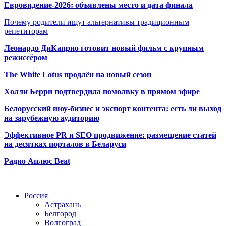
Евровидение-2026: объявлены место и дата финала
Почему родители ищут альтернативы традиционным
репетиторам
Леонардо ДиКаприо готовит новый фильм с крупным
режиссёром
The White Lotus продлён на новый сезон
Холли Берри подтвердила помолвк
у в прямом эфире
Белорусский шоу-бизнес и экспорт контента: есть ли выход
на зарубежную аудиторию
Эффективное PR и SEO продвижение:
размещение статей
на десятках порталов в Беларуси
Радио Аплюс Beat
Радио по странам
Россия
Астрахань
Белгород
Волгоград