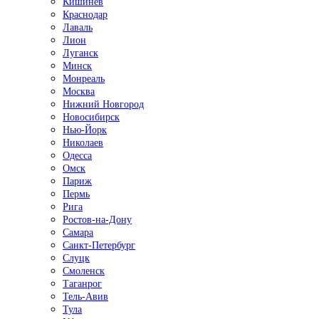
Кишинёв
Краснодар
Лаваль
Лион
Луганск
Минск
Монреаль
Москва
Нижний Новгород
Новосибирск
Нью-Йорк
Николаев
Одесса
Омск
Париж
Пермь
Рига
Ростов-на-Дону
Самара
Санкт-Петербург
Слуцк
Смоленск
Таганрог
Тель-Авив
Тула