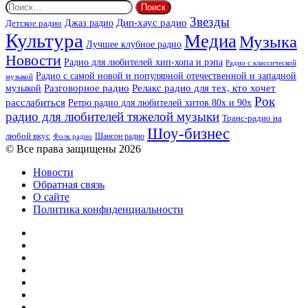
Найти:
Звезды
Дип-хаус радио
Джаз радио
Детское радио
Культура
Медиа
Музыка
Лучшее клубное радио
Новости
Радио для любителей хип-хопа и рэпа
Радио с классической
Радио с самой новой и популярной отечественной и западной
музыкой
музыкой
Разговорное радио
Релакс радио для тех, кто хочет
Рок
расслабиться
Ретро радио для любителей хитов 80х и 90х
радио для любителей тяжелой музыки
Транс-радио на
Шоу-бизнес
любой вкус
Шансон радио
Фолк радио
© Все права защищены 2026
Новости
Обратная связь
О сайте
Политика конфиденциальности
Facebook
Twitter
YouTube
vk.com
Одноклассники
Telegram
RSS