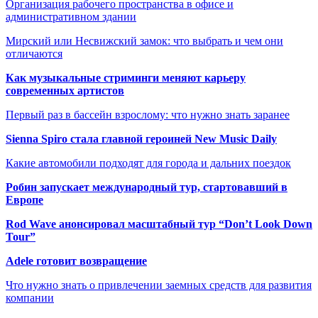
Организация рабочего пространства в офисе и
административном здании
Мирский или Несвижский замок: что выбрать и чем они
отличаются
Как музыкальные стриминги меняют карьеру
современных артистов
Первый раз в бассейн взрослому: что нужно знать заранее
Sienna Spiro стала главной героиней New Music Daily
Какие автомобили подходят для города и дальних поездок
Робин запускает международный тур, стартовавший в
Европе
Rod Wave анонсировал масштабный тур “Don’t Look Down
Tour”
Adele готовит возвращение
Что нужно знать о привлечении заемных средств для развития
компании