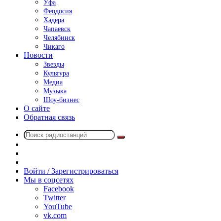
Уфа
Феодосия
Хадера
Чапаевск
Челябинск
Чикаго
Новости
Звезды
Культура
Медиа
Музыка
Шоу-бизнес
О сайте
Обратная связь
Поиск
Switch
радиостанций
skin
Sidebar
Случайное
радио
Войти / Зарегистрироваться
Мы в соцсетях
Facebook
Twitter
YouTube
vk.com