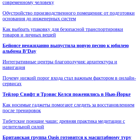
современному человеку
Обустройство производственного помещения: от подготовки
основания до инженерных систем
Как выбрать упаковку для безопасной транспортировки
товаров и личных вещей
Бейонсе неожиданно выпустила новую песню к юбилею
альбома B’Day
Интегративные центры благополучия: архитектура и
навигация
Почему низкий порог входа стал важным фактором в онлайн-
сервисах
Тейлор Свифт и Трэвис Келси поженились в Нью-Йорке
Как носимые гаджеты помогают следить за восстановлением
после тренировок
Тибетские поющие чаши: древняя практика медитации с
целительной силой
Британская группа Oasis готовится к масштабному туру