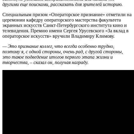
другими еще поисками, рассказать для зрителей историю.
Специальным призом «Операторское признание» отметили на
церемонии кафедру операторского мастерства факультета
экранных искусств Санкт-Петербургского института кино и
телевидения. Премию имени Сергея Урусевского «За вклад в
операторское искусств» вручили Владимиру Климову.
— Это признание коллег, что всегда особенно трудно,
поэтому я, с одной стороны, очень рад, с другой стороны,
это такое подведение итогов первого этапа жизни и
творчества, – сказал он, получая награду.