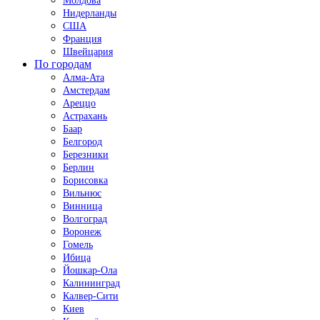
Молдова
Нидерланды
США
Франция
Швейцария
По городам
Алма-Ата
Амстердам
Ареццо
Астрахань
Баар
Белгород
Березники
Берлин
Борисовка
Вильнюс
Винница
Волгоград
Воронеж
Гомель
Ибица
Йошкар-Ола
Калининград
Калвер-Сити
Киев