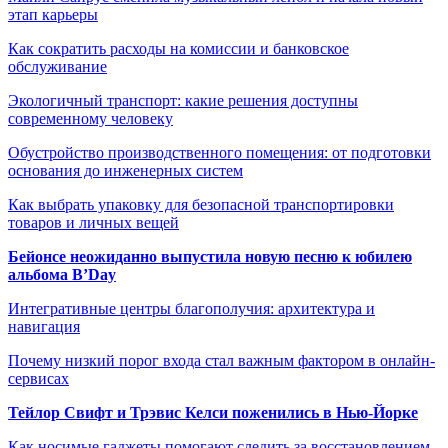
этап карьеры
Как сократить расходы на комиссии и банковское
обслуживание
Экологичный транспорт: какие решения доступны
современному человеку
Обустройство производственного помещения: от подготовки
основания до инженерных систем
Как выбрать упаковку для безопасной транспортировки
товаров и личных вещей
Бейонсе неожиданно выпустила новую песню к юбилею
альбома B’Day
Интегративные центры благополучия: архитектура и
навигация
Почему низкий порог входа стал важным фактором в онлайн-
сервисах
Тейлор Свифт и Трэвис Келси поженились в Нью-Йорке
Как носимые гаджеты помогают следить за восстановлением