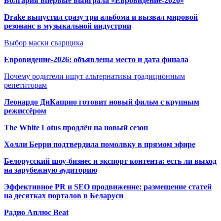
Болгария впервые выиграла «Евровидение-2026»
Drake выпустил сразу три альбома и вызвал мировой
резонанс в музыкальной индустрии
Выбор маски сварщика
Евровидение-2026: объявлены место и дата финала
Почему родители ищут альтернативы традиционным
репетиторам
Леонардо ДиКаприо готовит новый фильм с крупным
режиссёром
The White Lotus продлён на новый сезон
Холли Берри подтвердила помолвк
у в прямом эфире
Белорусский шоу-бизнес и экспорт контента: есть ли выход
на зарубежную аудиторию
Эффективное PR и SEO продвижение:
размещение статей
на десятках порталов в Беларуси
Радио Аплюс Beat