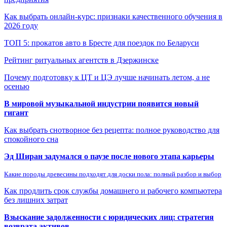
Как выбрать онлайн-курс: признаки качественного обучения в
2026 году
ТОП 5: прокатов авто в Бресте для поездок по Беларуси
Рейтинг ритуальных агентств в Дзержинске
Почему подготовку к ЦТ и ЦЭ лучше начинать летом, а не
осенью
В мировой музыкальной индустрии появится новый
гигант
Как выбрать снотворное без рецепта: полное руководство для
спокойного сна
Эд Ширан задумался о паузе после нового этапа карьеры
Какие породы древесины подходят для доски пола: полный разбор и выбор
Как продлить срок службы домашнего и рабочего компьютера
без лишних затрат
Взыскание задолженности с юридических лиц: стратегия
возврата активов