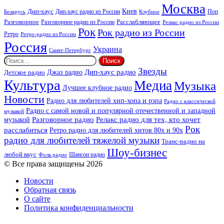
Москва
Киев
Дип-хаус
Дип-хаус радио из России
Клубное
Поп
Беларусь
Разговорное
Расслабляющее
Разговорное радио из России
Релакс радио из России
Рок
Рок радио из России
Ретро
Ретро-радио из России
Россия
Украина
Санкт-Петербург
Найти:
Звезды
Дип-хаус радио
Джаз радио
Детское радио
Культура
Медиа
Музыка
Лучшее клубное радио
Новости
Радио для любителей хип-хопа и рэпа
Радио с классической
Радио с самой новой и популярной отечественной и западной
музыкой
музыкой
Разговорное радио
Релакс радио для тех, кто хочет
Рок
расслабиться
Ретро радио для любителей хитов 80х и 90х
радио для любителей тяжелой музыки
Транс-радио на
Шоу-бизнес
любой вкус
Шансон радио
Фолк радио
© Все права защищены 2026
Новости
Обратная связь
О сайте
Политика конфиденциальности