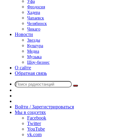
Уфа
Феодосия
Хадера
Чапаевск
Челябинск
Чикаго
Новости
Звезды
Культура
Медиа
Музыка
Шоу-бизнес
О сайте
Обратная связь
Поиск
Switch
радиостанций
skin
Sidebar
Случайное
радио
Войти / Зарегистрироваться
Мы в соцсетях
Facebook
Twitter
YouTube
vk.com