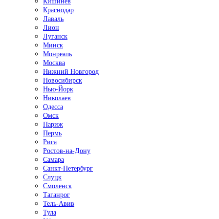
Кишинёв
Краснодар
Лаваль
Лион
Луганск
Минск
Монреаль
Москва
Нижний Новгород
Новосибирск
Нью-Йорк
Николаев
Одесса
Омск
Париж
Пермь
Рига
Ростов-на-Дону
Самара
Санкт-Петербург
Слуцк
Смоленск
Таганрог
Тель-Авив
Тула