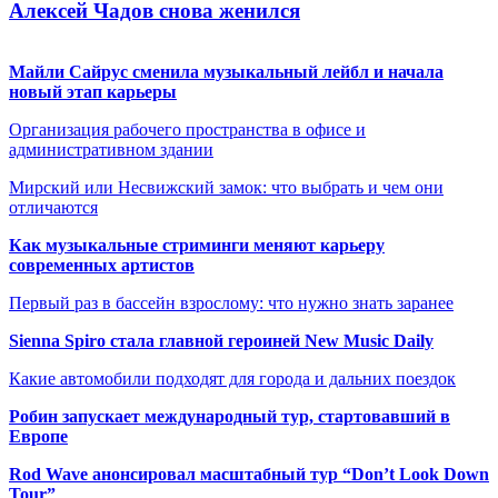
Алексей Чадов снова женился
Майли Сайрус сменила музыкальный лейбл и начала
новый этап карьеры
Организация рабочего пространства в офисе и
административном здании
Мирский или Несвижский замок: что выбрать и чем они
отличаются
Как музыкальные стриминги меняют карьеру
современных артистов
Первый раз в бассейн взрослому: что нужно знать заранее
Sienna Spiro стала главной героиней New Music Daily
Какие автомобили подходят для города и дальних поездок
Робин запускает международный тур, стартовавший в
Европе
Rod Wave анонсировал масштабный тур “Don’t Look Down
Tour”