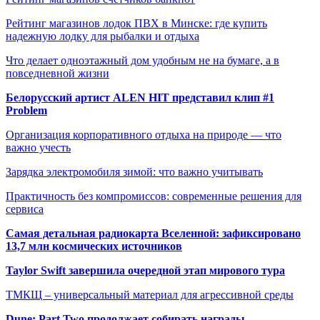
Рейтинг магазинов лодок ПВХ в Минске: где купить
надежную лодку для рыбалки и отдыха
Что делает одноэтажный дом удобным не на бумаге, а в
повседневной жизни
Белорусский артист ALEN HIT представил клип #1
Problem
Организация корпоративного отдыха на природе — что
важно учесть
Зарядка электромобиля зимой: что важно учитывать
Практичность без компромиссов: современные решения для
сервиса
Самая детальная радиокарта Вселенной: зафиксировано
13,7 млн космических источников
Taylor Swift завершила очередной этап мирового тура
ТМКЩ – универсальный материал для агрессивной среды
Dune: Part Two продолжает собирать награды