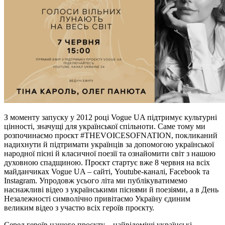
З моменту запуску у 2012 році Vogue UA підтримує культурні
цінності, значущі для української спільноти. Саме тому ми
розпочинаємо проєкт #THЕVOICESOFNATION, покликаний
надихнути й підтримати українців за допомогою української
народної пісні й класичної поезії та ознайомити світ з нашою
духовною спадщиною. Проєкт стартує вже 8 червня на всіх
майданчиках Vogue UA – сайті, Youtube-каналі, Facebook та
Instagram. Упродовж усього літа ми публікуватимемо
наснажливі відео з українськими піснями й поезіями, а в День
Незалежності символічно привітаємо Україну єдиним
великим відео з участю всіх героїв проєкту.
Серед героїв нашого проєкту – найвідоміші українські