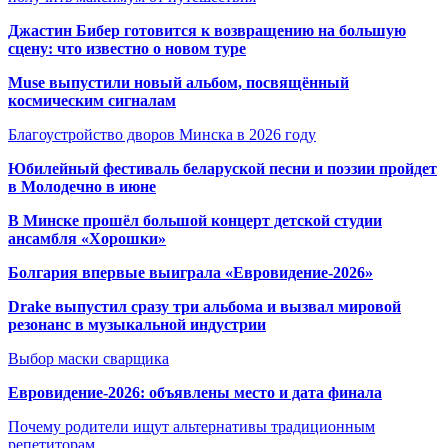
Джастин Бибер готовится к возвращению на большую
сцену: что известно о новом туре
Muse выпустили новый альбом, посвящённый
космическим сигналам
Благоустройство дворов Минска в 2026 году
Юбилейный фестиваль беларуской песни и поэзии пройдет
в Молодечно в июне
В Минске прошёл большой концерт детской студии
ансамбля «Хорошки»
Болгария впервые выиграла «Евровидение-2026»
Drake выпустил сразу три альбома и вызвал мировой
резонанс в музыкальной индустрии
Выбор маски сварщика
Евровидение-2026: объявлены место и дата финала
Почему родители ищут альтернативы традиционным
репетиторам