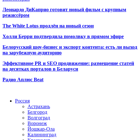
Леонардо ДиКаприо готовит новый фильм с крупным
режиссёром
The White Lotus продлён на новый сезон
Холли Берри подтвердила помолвк
у в прямом эфире
Белорусский шоу-бизнес и экспорт контента: есть ли выход
на зарубежную аудиторию
Эффективное PR и SEO продвижение:
размещение статей
на десятках порталов в Беларуси
Радио Аплюс Beat
Радио по странам
Россия
Астрахань
Белгород
Волгоград
Воронеж
Йошкар-Ола
Калининград