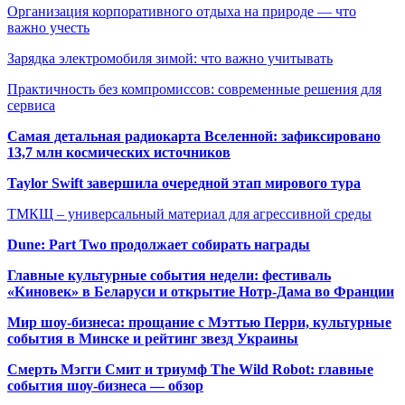
Организация корпоративного отдыха на природе — что
важно учесть
Зарядка электромобиля зимой: что важно учитывать
Практичность без компромиссов: современные решения для
сервиса
Самая детальная радиокарта Вселенной: зафиксировано
13,7 млн космических источников
Taylor Swift завершила очередной этап мирового тура
ТМКЩ – универсальный материал для агрессивной среды
Dune: Part Two продолжает собирать награды
Главные культурные события недели: фестиваль
«Киновек» в Беларуси и открытие Нотр-Дама во Франции
Мир шоу-бизнеса: прощание с Мэттью Перри, культурные
события в Минске и рейтинг звезд Украины
Смерть Мэгги Смит и триумф The Wild Robot: главные
события шоу-бизнеса — обзор