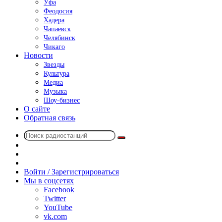
Уфа
Феодосия
Хадера
Чапаевск
Челябинск
Чикаго
Новости
Звезды
Культура
Медиа
Музыка
Шоу-бизнес
О сайте
Обратная связь
Поиск
Switch
радиостанций
skin
Sidebar
Случайное
радио
Войти / Зарегистрироваться
Мы в соцсетях
Facebook
Twitter
YouTube
vk.com