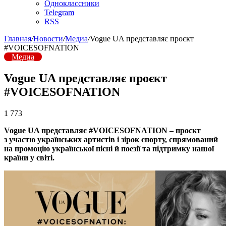
Одноклассники
Telegram
RSS
Главная
/
Новости
/
Медиа
/
Vogue UA представляє проєкт
#VOICESOFNATION
Медиа
Vogue UA представляє проєкт
#VOICESOFNATION
1 773
Vogue UA представляє #VOICESOFNATION – проєкт
з участю українських артистів і зірок спорту, спрямований
на промоцію української пісні й поезії та підтримку нашої
країни у світі.