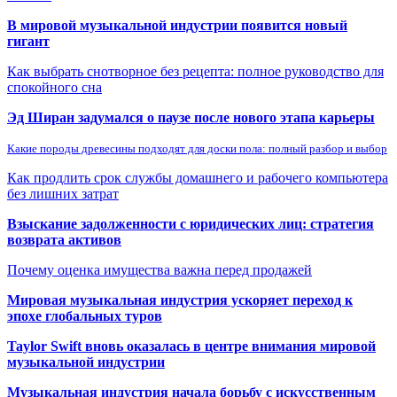
В мировой музыкальной индустрии появится новый
гигант
Как выбрать снотворное без рецепта: полное руководство для
спокойного сна
Эд Ширан задумался о паузе после нового этапа карьеры
Какие породы древесины подходят для доски пола: полный разбор и выбор
Как продлить срок службы домашнего и рабочего компьютера
без лишних затрат
Взыскание задолженности с юридических лиц: стратегия
возврата активов
Почему оценка имущества важна перед продажей
Мировая музыкальная индустрия ускоряет переход к
эпохе глобальных туров
Taylor Swift вновь оказалась в центре внимания мировой
музыкальной индустрии
Музыкальная индустрия начала борьбу с искусственным