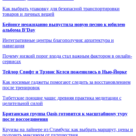
Как выбрать упаковку для безопасной транспортировки
товаров и личных вещей
Бейонсе неожиданно выпустила новую песню к юбилею
альбома B’Day
Интегративные центры благополучия: архитектура и
навигация
Почему низкий порог входа стал важным фактором в онлайн-
сервисах
Тейлор Свифт и Трэвис Келси поженились в Нью-Йорке
Как носимые гаджеты помогают следить за восстановлением
после тренировок
Тибетские поющие чаши: древняя практика медитации с
целительной силой
Британская группа Oasis готовится к масштабному туру
после воссоединения
Круизы на лайнере из Стамбула: как выбрать маршрут, цены и
получить максимум от путешествия