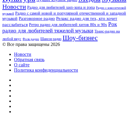
Новости
Радио для любителей хип-хопа и рэпа
Радио с классической
Радио с самой новой и популярной отечественной и западной
музыкой
музыкой
Разговорное радио
Релакс радио для тех, кто хочет
Рок
расслабиться
Ретро радио для любителей хитов 80х и 90х
радио для любителей тяжелой музыки
Транс-радио на
Шоу-бизнес
любой вкус
Шансон радио
Фолк радио
© Все права защищены 2026
Новости
Обратная связь
О сайте
Политика конфиденциальности
Facebook
Twitter
YouTube
vk.com
Одноклассники
Telegram
RSS
Кнопка
«Наверх»