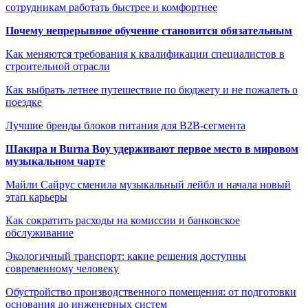
сотрудникам работать быстрее и комфортнее
Почему непрерывное обучение становится обязательным
Как меняются требования к квалификации специалистов в
строительной отрасли
Как выбрать летнее путешествие по бюджету и не пожалеть о
поездке
Лучшие бренды блоков питания для B2B-сегмента
Шакира и Burna Boy удерживают первое место в мировом
музыкальном чарте
Майли Сайрус сменила музыкальный лейбл и начала новый
этап карьеры
Как сократить расходы на комиссии и банковское
обслуживание
Экологичный транспорт: какие решения доступны
современному человеку
Обустройство производственного помещения: от подготовки
основания до инженерных систем