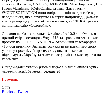
артисти: Джамала, ONUKA, MONATIK, Макс Барських, Ніна
і Тоня Матвієнко, Юлія Саніна та інші. Для участі у
#VOICESOFNATION вони вибрали особливі для себе вірші й
народні пісні, що відгукується в серці: наприклад, Джамала
виконує народну пісню «Сіно моє сіно», а ONUKA грає на
сопілці мелодію «Cоловейко».
7 червня на YouTube-каналі Ukraine 24 о 15:00 відбудеться
прямий ефір з командою Vogue UA та зірковими учасниками
проєкту #VOICESOFNATION – 2-годинний телемарафон
«Голоси вільних». Артисти розкажуть не тільки про свою
участь у проєкті, а й про те, як музиканти сьогодні
підтримують Україну та чому голос українців має звучати на
увесь світ.
Підтримуйте Україну разом з Vogue UA та дивіться ефір 7
червня на YouTube-каналі Ukraine 24
Источник
1 773
LinkedIn
Tumblr
Reddit
Вконтакте
Одноклассники
Skype
Messenger
Messenger
WhatsApp
Telegram
Viber
Line
Поделиться
Печатать
Facebook
Twitter
через
электронную
Похожие радио
почту