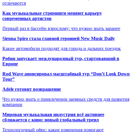
отличаются
Как музыкальные стриминги меняют карьеру
современных артистов
Первый раз в бассейн взрослому: что нужно знать заранее
Sienna Spiro стала главной героиней New Music Daily
Какие автомобили подходят для города и дальних поездок
Робин запускает международный тур, стартовавший в
Европе
Rod Wave анонсировал масштабный тур “Don’t Look Down
Tour”
Adele готовит возвращение
Что нужно знать о привлечении заемных средств для развития
компании
Мировая музыкальная индустрия всё активнее
сближается с кино: новый глобальный тренд
Технологичный офис: какие изменения помогают