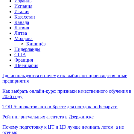
Израиль
Испания
Италия
Казахстан
Канада
Латвия
Литва
Молдова
Кишинёв
Нидерланды
США
Франция
Швейцария
Где используются и почему их выбирают производственные
предприятия
Как выбрать онлайн-курс: признаки качественного обучения в
2026 году
ТОП 5: прокатов авто в Бресте для поездок по Беларуси
Рейтинг ритуальных агентств в Дзержинске
Почему подготовку к ЦТ и ЦЭ лучше начинать летом, а не
осенью