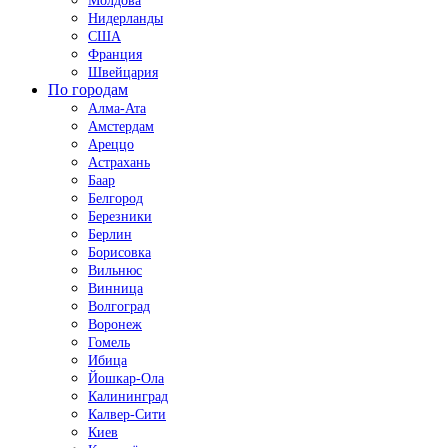
Молдова
Нидерланды
США
Франция
Швейцария
По городам
Алма-Ата
Амстердам
Ареццо
Астрахань
Баар
Белгород
Березники
Берлин
Борисовка
Вильнюс
Винница
Волгоград
Воронеж
Гомель
Ибица
Йошкар-Ола
Калининград
Калвер-Сити
Киев