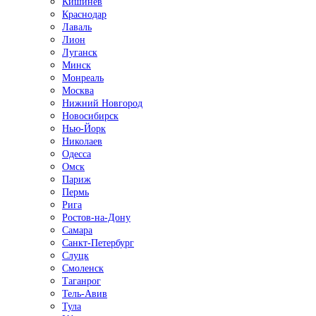
Кишинёв
Краснодар
Лаваль
Лион
Луганск
Минск
Монреаль
Москва
Нижний Новгород
Новосибирск
Нью-Йорк
Николаев
Одесса
Омск
Париж
Пермь
Рига
Ростов-на-Дону
Самара
Санкт-Петербург
Слуцк
Смоленск
Таганрог
Тель-Авив
Тула