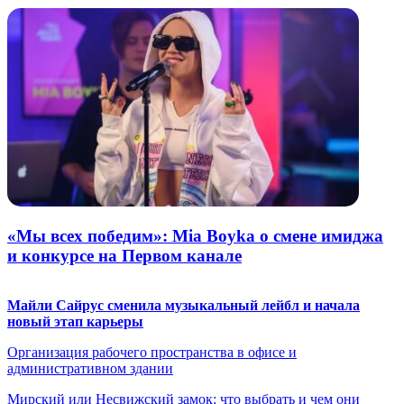
«Мы всех победим»: Mia Boyka о смене имиджа
и конкурсе на Первом канале
Майли Сайрус сменила музыкальный лейбл и начала
новый этап карьеры
Организация рабочего пространства в офисе и
административном здании
Мирский или Несвижский замок: что выбрать и чем они