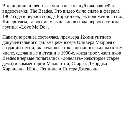
В клип вошли шесть секунд ранее не публиковавшейся
видеосъемки The Beatles. Это видео было снято в феврале
1962 года в церкви города Биркинхед, расположенного под
Ливерпулем, за восемь месяцев до выхода первого сингла
группы «Love Me Do».
Накануне релиза состоялась премьера 12-минунтного
документального фильма режиссера Оливера Мюррея о
создании песни, включающего эксклюзивные кадры (в том
числе, сделанные в студии в 1990-е, когда трое участников
Beatles впервые попытались «доделать» некоторые старее
демо) и комментарии Маккартни, Старра, Джорджа
Харрисона, Шона Леннона и Питера Джексона.