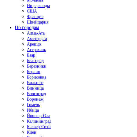
Молдова
Нидерланды
США
Франция
Швейцария
По городам
Алма-Ата
Амстердам
Ареццо
Астрахань
Баар
Белгород
Березники
Берлин
Борисовка
Вильнюс
Винница
Волгоград
Воронеж
Гомель
Ибица
Йошкар-Ола
Калининград
Калвер-Сити
Киев