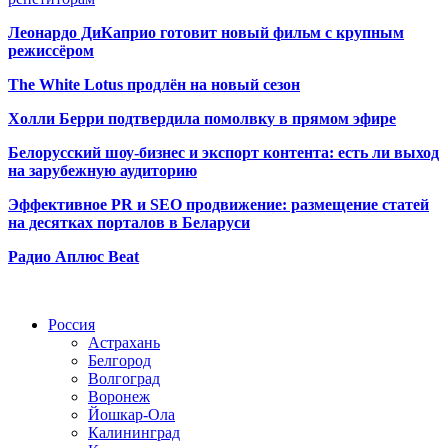
Леонардо ДиКаприо готовит новый фильм с крупным
режиссёром
The White Lotus продлён на новый сезон
Холли Берри подтвердила помолвк
у в прямом эфире
Белорусский шоу-бизнес и экспорт контента: есть ли выход
на зарубежную аудиторию
Эффективное PR и SEO продвижение:
размещение статей
на десятках порталов в Беларуси
Радио Аплюс Beat
Радио по странам
Россия
Астрахань
Белгород
Волгоград
Воронеж
Йошкар-Ола
Калининград