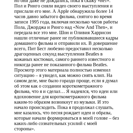
но они даже не дождались, пока я скажу «нет».
Пол и Ринго сняли видео своего выступления и
прислали его мне. А Apple обнаружила более 14
часов давно забытого фильма, снятого во время
записи 1995 года, включая несколько часов работы
Пола, Джорджа и Ринго над «Now And Then», и
передала все это мне. Шон и Оливия Харрисон
нашли отличные ранее не публиковавшиеся кадры
домашнего фильма и отправили их. В довершение
всего, Пит Бест любезно предоставил несколько
драгоценных секунд выступления Beatles в
кожаных костюмах, самого раннего известного и
никогда ранее не показанного фильма Beatles.
Просмотр этого материала полностью изменил
ситуацию – я увидел, как можно снять клип. На
самом деле, мне было гораздо проще, если я думал
об этом как о создании короткометражного
фильма, что я и сделал… Я надеялся, что идеи или
вдохновение для короткометражного фильма
каким-то образом возникнут из музыки. И это
начало происходить. Пока я продолжал слушать,
мне казалось, что песня рождает идеи и образы,
которые начали формироваться в моей голове – без
каких-либо сознательных усилий с моей
стороны».