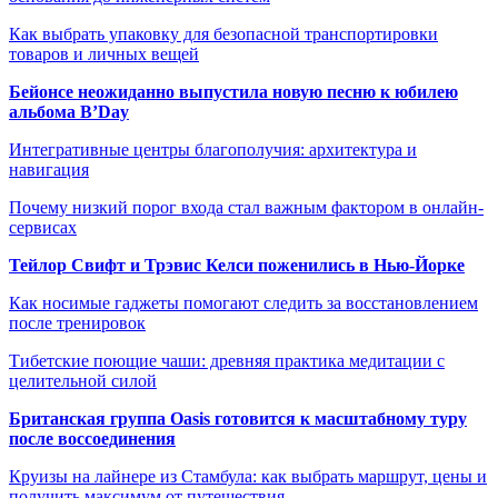
Как выбрать упаковку для безопасной транспортировки
товаров и личных вещей
Бейонсе неожиданно выпустила новую песню к юбилею
альбома B’Day
Интегративные центры благополучия: архитектура и
навигация
Почему низкий порог входа стал важным фактором в онлайн-
сервисах
Тейлор Свифт и Трэвис Келси поженились в Нью-Йорке
Как носимые гаджеты помогают следить за восстановлением
после тренировок
Тибетские поющие чаши: древняя практика медитации с
целительной силой
Британская группа Oasis готовится к масштабному туру
после воссоединения
Круизы на лайнере из Стамбула: как выбрать маршрут, цены и
получить максимум от путешествия