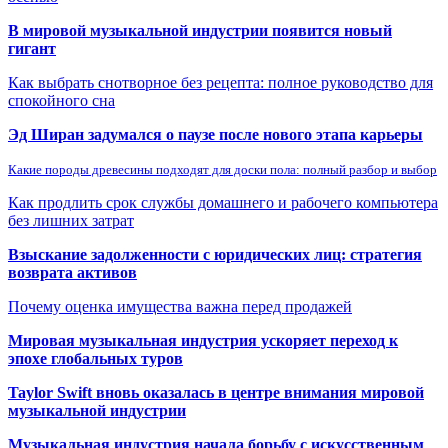
В мировой музыкальной индустрии появится новый
гигант
Как выбрать снотворное без рецепта: полное руководство для
спокойного сна
Эд Ширан задумался о паузе после нового этапа карьеры
Какие породы древесины подходят для доски пола: полный разбор и выбор
Как продлить срок службы домашнего и рабочего компьютера
без лишних затрат
Взыскание задолженности с юридических лиц: стратегия
возврата активов
Почему оценка имущества важна перед продажей
Мировая музыкальная индустрия ускоряет переход к
эпохе глобальных туров
Taylor Swift вновь оказалась в центре внимания мировой
музыкальной индустрии
Музыкальная индустрия начала борьбу с искусственным