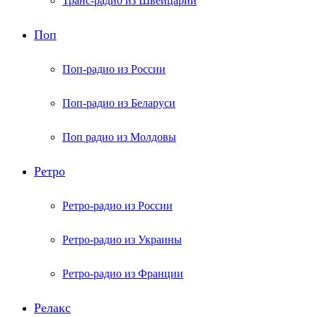
Транс-радио из Швейцарии
Поп
Поп-радио из России
Поп-радио из Беларуси
Поп радио из Молдовы
Ретро
Ретро-радио из России
Ретро-радио из Украины
Ретро-радио из Франции
Релакс