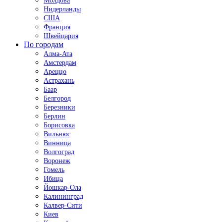
Молдова
Нидерланды
США
Франция
Швейцария
По городам
Алма-Ата
Амстердам
Ареццо
Астрахань
Баар
Белгород
Березники
Берлин
Борисовка
Вильнюс
Винница
Волгоград
Воронеж
Гомель
Ибица
Йошкар-Ола
Калининград
Калвер-Сити
Киев