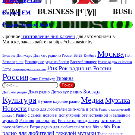
Время Звучать
Спірс
Звучать
Бизнес
Бизнес FM
FM
Радио
Радио Аплюс Beat
Аплюс
Beat
Срочное
изготовление чип ключей
для автомобилей в
Минске, заказывайте на https://chasmaster.by
Москва
Киев
Дип-хаус
Дип-хаус радио из России
Клубное
Поп
Беларусь
Разговорное
Расслабляющее
Разговорное радио из России
Релакс радио из России
Рок
Рок радио из России
Ретро
Ретро-радио из России
Россия
Украина
Санкт-Петербург
Найти:
Звезды
Дип-хаус радио
Джаз радио
Детское радио
Культура
Медиа
Музыка
Лучшее клубное радио
Новости
Радио для любителей хип-хопа и рэпа
Радио с классической
Радио с самой новой и популярной отечественной и западной
музыкой
музыкой
Разговорное радио
Релакс радио для тех, кто хочет
Рок
расслабиться
Ретро радио для любителей хитов 80х и 90х
радио для любителей тяжелой музыки
Транс-радио на