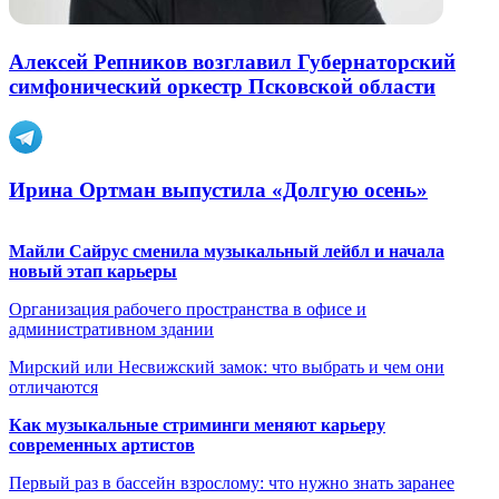
Алексей Репников возглавил Губернаторский
симфонический оркестр Псковской области
Ирина Ортман выпустила «Долгую осень»
Майли Сайрус сменила музыкальный лейбл и начала
новый этап карьеры
Организация рабочего пространства в офисе и
административном здании
Мирский или Несвижский замок: что выбрать и чем они
отличаются
Как музыкальные стриминги меняют карьеру
современных артистов
Первый раз в бассейн взрослому: что нужно знать заранее