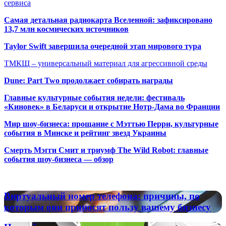
сервиса
Самая детальная радиокарта Вселенной: зафиксировано
13,7 млн космических источников
Taylor Swift завершила очередной этап мирового тура
ТМКЩ – универсальный материал для агрессивной среды
Dune: Part Two продолжает собирать награды
Главные культурные события недели: фестиваль
«Киновек» в Беларуси и открытие Нотр-Дама во Франции
Мир шоу-бизнеса: прощание с Мэттью Перри, культурные
события в Минске и рейтинг звезд Украины
Смерть Мэгги Смит и триумф The Wild Robot: главные
события шоу-бизнеса — обзор
Популярные радиостанции
Виртуальный
Виртуальный номер телефона: причины, по
номер
которым они приносят пользу вашему бизнесу
телефона:
причины,
Наукой