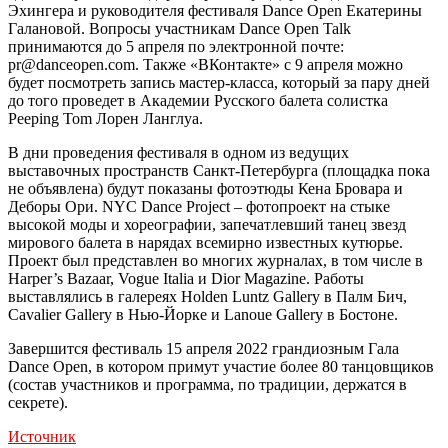
Эхингера и руководителя фестиваля Dance Open Екатерины
Галановой. Вопросы участникам Dance Open Talk
принимаются до 5 апреля по электронной почте:
pr@danceopen.com. Также «ВКонтакте» с 9 апреля можно
будет посмотреть запись мастер-класса, который за пару дней
до того проведет в Академии Русского балета солистка
Peeping Tom Лорен Ланглуа.
В дни проведения фестиваля в одном из ведущих
выставочных пространств Санкт-Петербурга (площадка пока
не объявлена) будут показаны фотоэтюды Кена Бровара и
Деборы Ори. NYC Dance Project – фотопроект на стыке
высокой моды и хореографии, запечатлевший танец звезд
мирового балета в нарядах всемирно известных кутюрье.
Проект был представлен во многих журналах, в том числе в
Harper’s Bazaar, Vogue Italia и Dior Magazine. Работы
выставлялись в галереях Holden Luntz Gallery в Палм Бич,
Cavalier Gallery в Нью-Йорке и Lanoue Gallery в Бостоне.
Завершится фестиваль 15 апреля 2022 грандиозным Гала
Dance Open, в котором примут участие более 80 танцовщиков
(состав участников и программа, по традиции, держатся в
секрете).
Источник