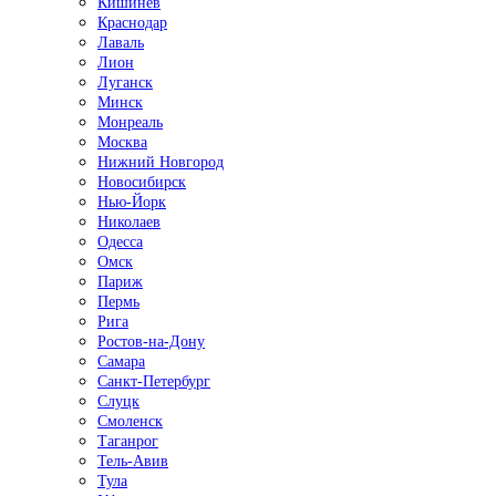
Кишинёв
Краснодар
Лаваль
Лион
Луганск
Минск
Монреаль
Москва
Нижний Новгород
Новосибирск
Нью-Йорк
Николаев
Одесса
Омск
Париж
Пермь
Рига
Ростов-на-Дону
Самара
Санкт-Петербург
Слуцк
Смоленск
Таганрог
Тель-Авив
Тула