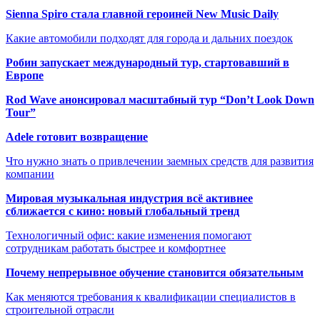
Sienna Spiro стала главной героиней New Music Daily
Какие автомобили подходят для города и дальних поездок
Робин запускает международный тур, стартовавший в
Европе
Rod Wave анонсировал масштабный тур “Don’t Look Down
Tour”
Adele готовит возвращение
Что нужно знать о привлечении заемных средств для развития
компании
Мировая музыкальная индустрия всё активнее
сближается с кино: новый глобальный тренд
Технологичный офис: какие изменения помогают
сотрудникам работать быстрее и комфортнее
Почему непрерывное обучение становится обязательным
Как меняются требования к квалификации специалистов в
строительной отрасли