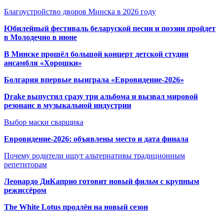
Благоустройство дворов Минска в 2026 году
Юбилейный фестиваль беларуской песни и поэзии пройдет
в Молодечно в июне
В Минске прошёл большой концерт детской студии
ансамбля «Хорошки»
Болгария впервые выиграла «Евровидение-2026»
Drake выпустил сразу три альбома и вызвал мировой
резонанс в музыкальной индустрии
Выбор маски сварщика
Евровидение-2026: объявлены место и дата финала
Почему родители ищут альтернативы традиционным
репетиторам
Леонардо ДиКаприо готовит новый фильм с крупным
режиссёром
The White Lotus продлён на новый сезон