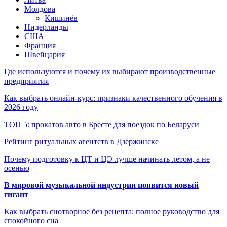
Молдова
Кишинёв
Нидерланды
США
Франция
Швейцария
Где используются и почему их выбирают производственные
предприятия
Как выбрать онлайн-курс: признаки качественного обучения в
2026 году
ТОП 5: прокатов авто в Бресте для поездок по Беларуси
Рейтинг ритуальных агентств в Дзержинске
Почему подготовку к ЦТ и ЦЭ лучше начинать летом, а не
осенью
В мировой музыкальной индустрии появится новый
гигант
Как выбрать снотворное без рецепта: полное руководство для
спокойного сна