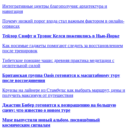
Интегративные центры благополучия: архитектура и
навигация
Почему низкий порог входа стал важным фактором в онлайн-
сервисах
Тейлор Свифт и Трэвис Келси поженились в Нью-Йорке
Как носимые гаджеты помогают следить за восстановлением
после тренировок
Тибетские поющие чаши: древняя практика медитации с
целительной силой
Британская группа Oasis готовится к масштабному туру
после воссоединения
Круизы на лайнере из Стамбула: как выбрать маршрут, цены и
получить максимум от путешествия
Джастин Бибер готовится к возвращению на большую
сцену: что известно о новом туре
Muse выпустили новый альбом, посвящённый
космическим сигналам