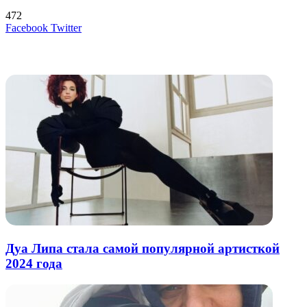
472
LinkedIn
Tumblr
Reddit
Вконтакте
Одноклассники
Skype
Messenger
Messenger
WhatsApp
Telegram
Viber
Line
Поделиться
Печатать
Facebook
Twitter
через
электронную
Похожие радио
почту
Дуа Липа стала самой популярной артисткой
2024 года