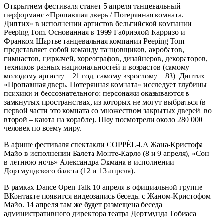
Открытием фестиваля станет 5 апреля танцевальный
перформанс «Пропавшая дверь / Потерянная комната.
Диптих» в исполнении артистов бельгийской компании
Peeping Tom. Основанная в 1999 Габриэлой Карризо и
Франком Шартье танцевальная компания Peeping Tom
представляет собой команду танцовщиков, акробатов,
гимнастов, циркачей, хореографов, дизайнеров, декораторов,
техников разных национальностей и возрастов (самому
молодому артисту – 21 год, самому взрослому – 83). Диптих
«Пропавшая дверь. Потерянная комната» исследует глубины
психики и бессознательного: персонажи оказываются в
замкнутых пространствах, из которых не могут выбраться (в
первой части это комната со множеством закрытых дверей, во
второй – каюта на корабле). Шоу посмотрели около 280 000
человек по всему миру.
В афише фестиваля спектакли COPPÉL-I.A Жана-Кристофа
Майо в исполнении Балета Монте-Карло (8 и 9 апреля), «Сон
в летнюю ночь» Александра Экмана в исполнении
Дортмундского балета (12 и 13 апреля).
В рамках Dance Open Talk 10 апреля в официальной группе
ВКонтакте появится видеозапись беседы с Жаном-Кристофом
Майо. 14 апреля там же будет размещена беседа
административного директора театра Дортмунда Тобиаса