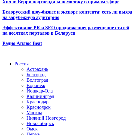
Холли Берри подтвердила помолвк
у в прямом эфире
Белорусский шоу-бизнес и экспорт контента: есть ли выход
на зарубежную аудиторию
Эффективное PR и SEO продвижение:
размещение статей
на десятках порталов в Беларуси
Радио Аплюс Beat
Радио по странам
Россия
Астрахань
Белгород
Волгоград
Воронеж
Йошкар-Ола
Калининград
Краснодар
Красноярск
Москва
Нижний Новгород
Новосибирск
Омск
Пермь