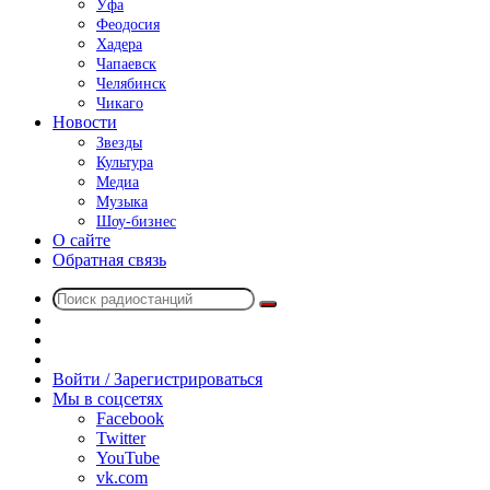
Уфа
Феодосия
Хадера
Чапаевск
Челябинск
Чикаго
Новости
Звезды
Культура
Медиа
Музыка
Шоу-бизнес
О сайте
Обратная связь
Поиск
Switch
радиостанций
skin
Sidebar
Случайное
радио
Войти / Зарегистрироваться
Мы в соцсетях
Facebook
Twitter
YouTube
vk.com