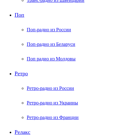
Транс-радио из Швейцарии
Поп
Поп-радио из России
Поп-радио из Беларуси
Поп радио из Молдовы
Ретро
Ретро-радио из России
Ретро-радио из Украины
Ретро-радио из Франции
Релакс