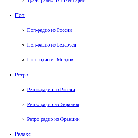
Транс-радио из Швейцарии
Поп
Поп-радио из России
Поп-радио из Беларуси
Поп радио из Молдовы
Ретро
Ретро-радио из России
Ретро-радио из Украины
Ретро-радио из Франции
Релакс