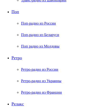
Транс-радио из Швейцарии
Поп
Поп-радио из России
Поп-радио из Беларуси
Поп радио из Молдовы
Ретро
Ретро-радио из России
Ретро-радио из Украины
Ретро-радио из Франции
Релакс