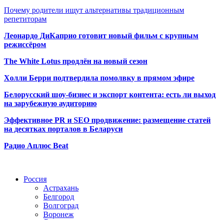
Почему родители ищут альтернативы традиционным
репетиторам
Леонардо ДиКаприо готовит новый фильм с крупным
режиссёром
The White Lotus продлён на новый сезон
Холли Берри подтвердила помолвк
у в прямом эфире
Белорусский шоу-бизнес и экспорт контента: есть ли выход
на зарубежную аудиторию
Эффективное PR и SEO продвижение:
размещение статей
на десятках порталов в Беларуси
Радио Аплюс Beat
Радио по странам
Россия
Астрахань
Белгород
Волгоград
Воронеж