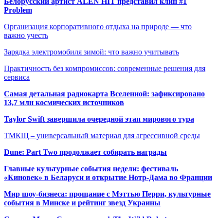
Белорусский артист ALEN HIT представил клип #1
Problem
Организация корпоративного отдыха на природе — что
важно учесть
Зарядка электромобиля зимой: что важно учитывать
Практичность без компромиссов: современные решения для
сервиса
Самая детальная радиокарта Вселенной: зафиксировано
13,7 млн космических источников
Taylor Swift завершила очередной этап мирового тура
ТМКЩ – универсальный материал для агрессивной среды
Dune: Part Two продолжает собирать награды
Главные культурные события недели: фестиваль
«Киновек» в Беларуси и открытие Нотр-Дама во Франции
Мир шоу-бизнеса: прощание с Мэттью Перри, культурные
события в Минске и рейтинг звезд Украины