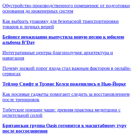
Обустройство производственного помещения: от подготовки
основания до инженерных систем
Как выбрать упаковку для безопасной транспортировки
товаров и личных вещей
Бейонсе неожиданно выпустила новую песню к юбилею
альбома B’Day
Интегративные центры благополучия: архитектура и
навигация
Почему низкий порог входа стал важным фактором в онлайн-
сервисах
Тейлор Свифт и Трэвис Келси поженились в Нью-Йорке
Как носимые гаджеты помогают следить за восстановлением
после тренировок
Тибетские поющие чаши: древняя практика медитации с
целительной силой
Британская группа Oasis готовится к масштабному туру
после воссоединения