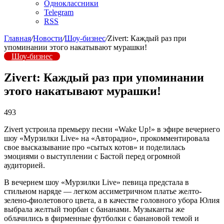
Одноклассники
Telegram
RSS
Главная
/
Новости
/
Шоу-бизнес
/
Zivert: Каждый раз при
упоминании этого накатывают мурашки!
Шоу-бизнес
Zivert: Каждый раз при упоминании
этого накатывают мурашки!
493
Zivert устроила премьеру песни «Wake Up!» в эфире вечернего
шоу «Мурзилки Live» на «Авторадио», прокомментировала
свое высказывание про «сытых котов» и поделилась
эмоциями о выступлении с Бастой перед огромной
аудиторией.
В вечернем шоу «Мурзилки Live» певица предстала в
стильном наряде — легком ассиметричном платье желто-
зелено-фиолетового цвета, а в качестве головного убора Юлия
выбрала желтый тюрбан с бананами. Музыканты же
облачились в фирменные футболки с банановой темой и