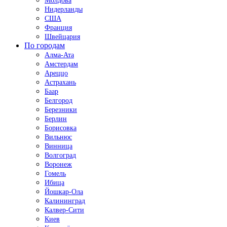
Молдова
Нидерланды
США
Франция
Швейцария
По городам
Алма-Ата
Амстердам
Ареццо
Астрахань
Баар
Белгород
Березники
Берлин
Борисовка
Вильнюс
Винница
Волгоград
Воронеж
Гомель
Ибица
Йошкар-Ола
Калининград
Калвер-Сити
Киев