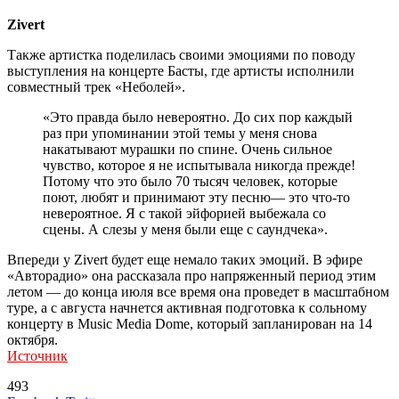
Zivert
Также артистка поделилась своими эмоциями по поводу
выступления на концерте Басты, где артисты исполнили
совместный трек «Неболей».
«Это правда было невероятно. До сих пор каждый
раз при упоминании этой темы у меня снова
накатывают мурашки по спине. Очень сильное
чувство, которое я не испытывала никогда прежде!
Потому что это было 70 тысяч человек, которые
поют, любят и принимают эту песню— это что-то
невероятное. Я с такой эйфорией выбежала со
сцены. А слезы у меня были еще с саундчека».
Впереди у Zivert будет еще немало таких эмоций. В эфире
«Авторадио» она рассказала про напряженный период этим
летом — до конца июля все время она проведет в масштабном
туре, а с августа начнется активная подготовка к сольному
концерту в Music Media Dome, который запланирован на 14
октября.
Источник
493