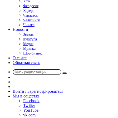
Уфа
Феодосия
Хадера
Чапаевск
Челябинск
Чикаго
Новости
Звезды
Культура
Медиа
Музыка
Шоу-бизнес
О сайте
Обратная связь
Поиск
Switch
радиостанций
skin
Sidebar
Случайное
радио
Войти / Зарегистрироваться
Мы в соцсетях
Facebook
Twitter
YouTube
vk.com