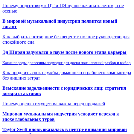
Почему подготовку к ЦТ и ЦЭ лучше начинать летом, а не
осенью
В мировой музыкальной индустрии появится новый
гигант
Как выбрать снотворное без рецепта: полное руководство для
спокойного сна
Эд Ширан задумался о паузе после нового этапа карьеры
Какие породы древесины подходят для доски пола: полный разбор и выбор
Как продлить срок службы домашнего и рабочего компьютера
без лишних затрат
Взыскание задолженности с юридических лиц: стратегия
возврата активов
Почему оценка имущества важна перед продажей
Мировая музыкальная индустрия ускоряет переход к
эпохе глобальных туров
Taylor Swift вновь оказалась в центре внимания мировой