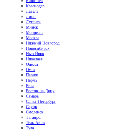
Кишинёв
Краснодар
Лаваль
Лион
Луганск
Минск
Монреаль
Москва
Нижний Новгород
Новосибирск
Нью-Йорк
Николаев
Одесса
Омск
Париж
Пермь
Рига
Ростов-на-Дону
Самара
Санкт-Петербург
Слуцк
Смоленск
Таганрог
Тель-Авив
Тула