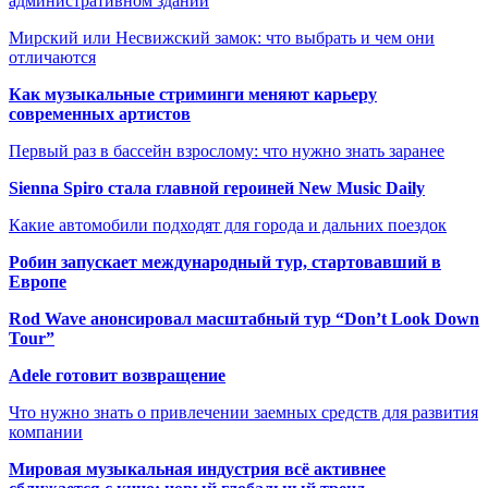
административном здании
Мирский или Несвижский замок: что выбрать и чем они
отличаются
Как музыкальные стриминги меняют карьеру
современных артистов
Первый раз в бассейн взрослому: что нужно знать заранее
Sienna Spiro стала главной героиней New Music Daily
Какие автомобили подходят для города и дальних поездок
Робин запускает международный тур, стартовавший в
Европе
Rod Wave анонсировал масштабный тур “Don’t Look Down
Tour”
Adele готовит возвращение
Что нужно знать о привлечении заемных средств для развития
компании
Мировая музыкальная индустрия всё активнее