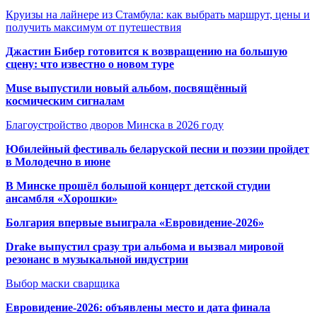
Круизы на лайнере из Стамбула: как выбрать маршрут, цены и
получить максимум от путешествия
Джастин Бибер готовится к возвращению на большую
сцену: что известно о новом туре
Muse выпустили новый альбом, посвящённый
космическим сигналам
Благоустройство дворов Минска в 2026 году
Юбилейный фестиваль беларуской песни и поэзии пройдет
в Молодечно в июне
В Минске прошёл большой концерт детской студии
ансамбля «Хорошки»
Болгария впервые выиграла «Евровидение-2026»
Drake выпустил сразу три альбома и вызвал мировой
резонанс в музыкальной индустрии
Выбор маски сварщика
Евровидение-2026: объявлены место и дата финала