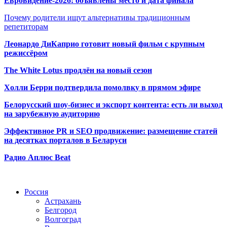
Евровидение-2026: объявлены место и дата финала
Почему родители ищут альтернативы традиционным
репетиторам
Леонардо ДиКаприо готовит новый фильм с крупным
режиссёром
The White Lotus продлён на новый сезон
Холли Берри подтвердила помолвк
у в прямом эфире
Белорусский шоу-бизнес и экспорт контента: есть ли выход
на зарубежную аудиторию
Эффективное PR и SEO продвижение:
размещение статей
на десятках порталов в Беларуси
Радио Аплюс Beat
Радио по странам
Россия
Астрахань
Белгород
Волгоград