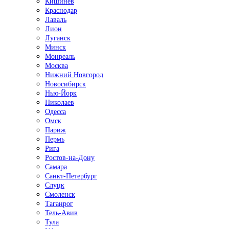
Кишинёв
Краснодар
Лаваль
Лион
Луганск
Минск
Монреаль
Москва
Нижний Новгород
Новосибирск
Нью-Йорк
Николаев
Одесса
Омск
Париж
Пермь
Рига
Ростов-на-Дону
Самара
Санкт-Петербург
Слуцк
Смоленск
Таганрог
Тель-Авив
Тула