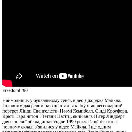
Freedom! ’90
Наймодніше, у буквальному сенсі, відео Джорджа Майкла.
Головним джерелом натхнення для кліпу став легендарний
портрет Лінди Євангелісти, Наомі Кемпбелл, Сінді Кроуфорд,
Крісті Тарлінгтон і Тетяни Патітц, який зняв Пітер Ліндберг
для січневої обкладинки Vogue 1990 року. Героїні фото в
повному складі з’явилися у відео Майкла. І ще одним