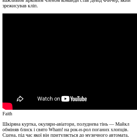
важливим зірковим членом команди став Девід Фінчер, який
зрежисував кліп.
Faith
Шкіряна куртка, окуляри-авіатори, полуднева тінь — Майкл
обміняв блиск і свято Wham! на рок-н-рол поганих хлопців.
Сцена, під час якої він притуляється до музичного автомата,