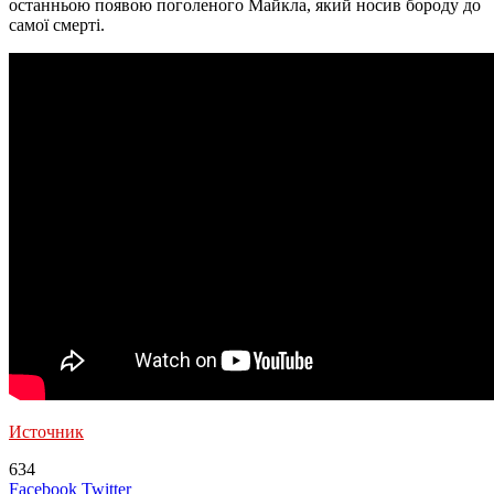
останньою появою поголеного Майкла, який носив бороду до
самої смерті.
Источник
634
LinkedIn
Tumblr
Reddit
Вконтакте
Одноклассники
Skype
Messenger
Messenger
WhatsApp
Telegram
Viber
Line
Поделиться
Печатать
Facebook
Twitter