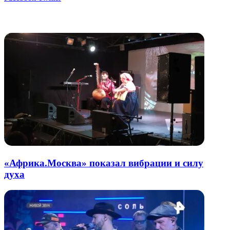
через
электронную
Похожие радио
почту
«Африка.Москва» показал вибрации и силу
духа