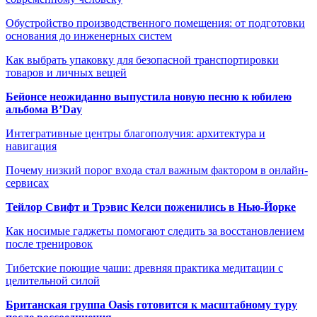
Обустройство производственного помещения: от подготовки
основания до инженерных систем
Как выбрать упаковку для безопасной транспортировки
товаров и личных вещей
Бейонсе неожиданно выпустила новую песню к юбилею
альбома B’Day
Интегративные центры благополучия: архитектура и
навигация
Почему низкий порог входа стал важным фактором в онлайн-
сервисах
Тейлор Свифт и Трэвис Келси поженились в Нью-Йорке
Как носимые гаджеты помогают следить за восстановлением
после тренировок
Тибетские поющие чаши: древняя практика медитации с
целительной силой
Британская группа Oasis готовится к масштабному туру