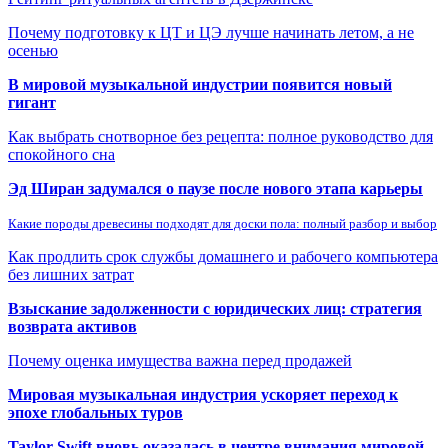
Почему подготовку к ЦТ и ЦЭ лучше начинать летом, а не
осенью
В мировой музыкальной индустрии появится новый
гигант
Как выбрать снотворное без рецепта: полное руководство для
спокойного сна
Эд Ширан задумался о паузе после нового этапа карьеры
Какие породы древесины подходят для доски пола: полный разбор и выбор
Как продлить срок службы домашнего и рабочего компьютера
без лишних затрат
Взыскание задолженности с юридических лиц: стратегия
возврата активов
Почему оценка имущества важна перед продажей
Мировая музыкальная индустрия ускоряет переход к
эпохе глобальных туров
Taylor Swift вновь оказалась в центре внимания мировой