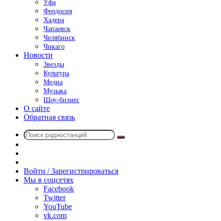
Уфа
Феодосия
Хадера
Чапаевск
Челябинск
Чикаго
Новости
Звезды
Культура
Медиа
Музыка
Шоу-бизнес
О сайте
Обратная связь
Поиск
Switch
радиостанций
skin
Sidebar
Случайное
радио
Войти / Зарегистрироваться
Мы в соцсетях
Facebook
Twitter
YouTube
vk.com