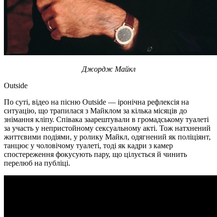
Джордж Майкл
Outside
По суті, відео на пісню Outside — іронічна рефлексія на
ситуацію, що трапилася з Майклом за кілька місяців до
знімання кліпу. Співака заарештували в громадському туалеті
за участь у непристойному сексуальному акті. Тож натхнений
життєвими подіями, у ролику Майкл, одягнений як поліціянт,
танцює у чоловічому туалеті, тоді як кадри з камер
спостереження фокусують пару, що цілується й чинить
перелюб на публіці.