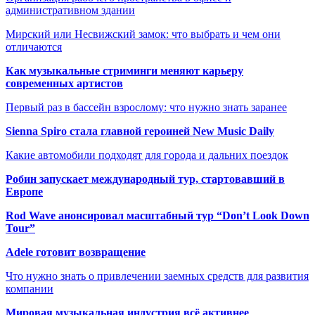
административном здании
Мирский или Несвижский замок: что выбрать и чем они
отличаются
Как музыкальные стриминги меняют карьеру
современных артистов
Первый раз в бассейн взрослому: что нужно знать заранее
Sienna Spiro стала главной героиней New Music Daily
Какие автомобили подходят для города и дальних поездок
Робин запускает международный тур, стартовавший в
Европе
Rod Wave анонсировал масштабный тур “Don’t Look Down
Tour”
Adele готовит возвращение
Что нужно знать о привлечении заемных средств для развития
компании
Мировая музыкальная индустрия всё активнее