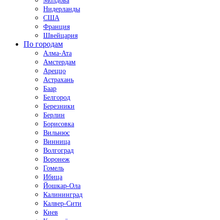
Молдова
Нидерланды
США
Франция
Швейцария
По городам
Алма-Ата
Амстердам
Ареццо
Астрахань
Баар
Белгород
Березники
Берлин
Борисовка
Вильнюс
Винница
Волгоград
Воронеж
Гомель
Ибица
Йошкар-Ола
Калининград
Калвер-Сити
Киев