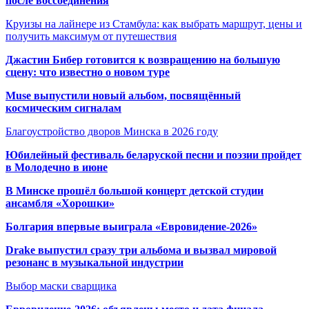
после воссоединения
Круизы на лайнере из Стамбула: как выбрать маршрут, цены и
получить максимум от путешествия
Джастин Бибер готовится к возвращению на большую
сцену: что известно о новом туре
Muse выпустили новый альбом, посвящённый
космическим сигналам
Благоустройство дворов Минска в 2026 году
Юбилейный фестиваль беларуской песни и поэзии пройдет
в Молодечно в июне
В Минске прошёл большой концерт детской студии
ансамбля «Хорошки»
Болгария впервые выиграла «Евровидение-2026»
Drake выпустил сразу три альбома и вызвал мировой
резонанс в музыкальной индустрии
Выбор маски сварщика