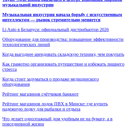
музыкальной индустрии
Музыкальная индустрия начала борьбу с искусственным
интеллектом — рынок стремительно меняется
Li Auto в Беларуси: официальный дистрибьютор 2026
Оборудование для производства: повышение эффективности
технологических линий
Когда выгоднее арендовать складскую технику, чем покупать
Как грамотно организовать путешествие и избежать лишнего
стресса
Когда стоит задуматься о продаже медицинского
оборудования
Рейтинг магазинов счётчиков банкнот
Рейтинг магазинов лодок ПВХ в Минске: где купить
надежную лодку для рыбалки и отдыха
Что делает одноэтажный дом удобным не на бумаге, а в
повседневной жизни