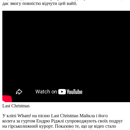
дає змогу повністю відчути цей вайб.
Last Christmas
У кліпі Wham! на пісню Last Christmas Майкла і його
колега за гуртом Ендрю Ріджлі супроводжують своїх подруг
на гірськолижний курорт. Показово те, що це відео стало