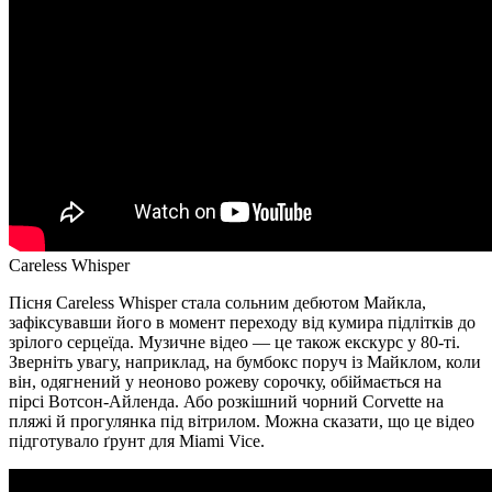
Careless Whisper
Пісня Careless Whisper стала сольним дебютом Майкла,
зафіксувавши його в момент переходу від кумира підлітків до
зрілого серцеїда. Музичне відео — це також екскурс у 80-ті.
Зверніть увагу, наприклад, на бумбокс поруч із Майклом, коли
він, одягнений у неоново рожеву сорочку, обіймається на
пірсі Вотсон-Айленда. Або розкішний чорний Corvette на
пляжі й прогулянка під вітрилом. Можна сказати, що це відео
підготувало ґрунт для Miami Vice.