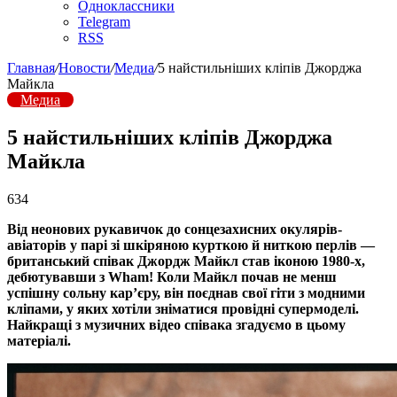
Одноклассники
Telegram
RSS
Главная
/
Новости
/
Медиа
/
5 найстильніших кліпів Джорджа
Майкла
Медиа
5 найстильніших кліпів Джорджа
Майкла
634
Від неонових рукавичок до сонцезахисних окулярів-
авіаторів у парі зі шкіряною курткою й ниткою перлів —
британський співак Джордж Майкл став іконою 1980-х,
дебютувавши з Wham! Коли Майкл почав не менш
успішну сольну кар’єру, він поєднав свої гіти з модними
кліпами, у яких хотіли зніматися провідні супермоделі.
Найкращі з музичних відео співака згадуємо в цьому
матеріалі.