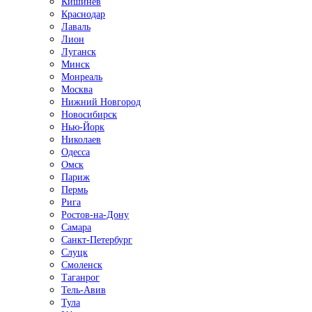
Кишинёв
Краснодар
Лаваль
Лион
Луганск
Минск
Монреаль
Москва
Нижний Новгород
Новосибирск
Нью-Йорк
Николаев
Одесса
Омск
Париж
Пермь
Рига
Ростов-на-Дону
Самара
Санкт-Петербург
Слуцк
Смоленск
Таганрог
Тель-Авив
Тула