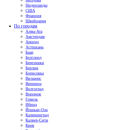
Молдова
Нидерланды
США
Франция
Швейцария
По городам
Алма-Ата
Амстердам
Ареццо
Астрахань
Баар
Белгород
Березники
Берлин
Борисовка
Вильнюс
Винница
Волгоград
Воронеж
Гомель
Ибица
Йошкар-Ола
Калининград
Калвер-Сити
Киев