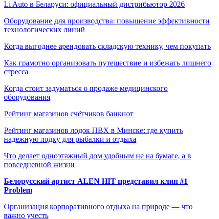
Li Auto в Беларуси: официальный дистрибьютор 2026
Оборудование для производства: повышение эффективности
технологических линий
Когда выгоднее арендовать складскую технику, чем покупать
Как грамотно организовать путешествие и избежать лишнего
стресса
Когда стоит задуматься о продаже медицинского
оборудования
Рейтинг магазинов счётчиков банкнот
Рейтинг магазинов лодок ПВХ в Минске: где купить
надежную лодку для рыбалки и отдыха
Что делает одноэтажный дом удобным не на бумаге, а в
повседневной жизни
Белорусский артист ALEN HIT представил клип #1
Problem
Организация корпоративного отдыха на природе — что
важно учесть