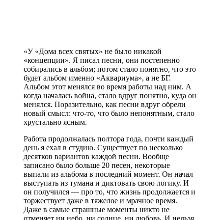
«У «Дома всех святых» не было никакой
«концепции». Я писал песни, они постепенно
собирались в альбом; потом стало понятно, что это
будет альбом именно «Аквариума», а не БГ.
Альбом этот менялся во время работы над ним. А
когда началась война, стало вдруг понятно, куда он
менялся. Поразительно, как песни вдруг обрели
новый смысл: что-то, что было непонятным, стало
хрустально ясным.
Работа продолжалась полтора года, почти каждый
день я ехал в студию. Существует по несколько
десятков вариантов каждой песни. Вообще
записано было больше 20 песен, некоторые
выпали из альбома в последний момент. Он начал
выступать из тумана и диктовать свою логику. И
он получился — про то, что жизнь продолжается и
торжествует даже в тяжелое и мрачное время.
Даже в самые страшные моменты никто не
отменяет ни небо, ни солнце, ни любовь. И нельзя