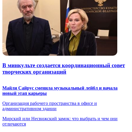
В минкульте создается координационный совет
творческих организаций
Майли Сайрус сменила музыкальный лейбл и начала
новый этап карьеры
Организация рабочего пространства в офисе и
административном здании
Мирский или Несвижский замок: что выбрать и чем они
отличаются