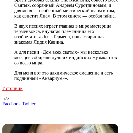
Святых, собранный Андреем Суротдиновым; и
для меня — особенный мистический шарм в том,
как свистит Лиам. В этом свисте — особая тайна.
В двух песнях играет главная в мире мастерица
терменвокса, внучатая племянница его
изобретателя Льва Термена, наша старинная
знакомая Лидия Кавина.
А для песни «Дом всех святых» мы несколько
месяцев собирали лучших индийских музыкантов
со всего мира.
Для меня вот это алхимическое смешение и есть
подлинный «Аквариум»».
Источник
573
LinkedIn
Tumblr
Reddit
Вконтакте
Одноклассники
Skype
Messenger
Messenger
WhatsApp
Telegram
Viber
Line
Поделиться
Печатать
Facebook
Twitter
через
электронную
Похожие радио
почту