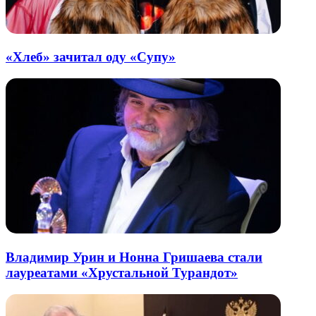
«Хлеб» зачитал оду «Супу»
Владимир Урин и Нонна Гришаева стали
лауреатами «Хрустальной Турандот»