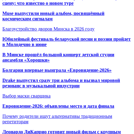
сцену: что известно о новом туре
Muse выпустили новый альбом, посвящённый
космическим сигналам
Благоустройство дворов Минска в 2026 году
Юбилейный фестиваль беларуской песни и поэзии пройдет
в Молодечно в июне
В Минске прошёл большой концерт детской студии
ансамбля «Хорошки»
Болгария впервые выиграла «Евровидение-2026»
Drake выпустил сразу три альбома и вызвал мировой
резонанс в музыкальной индустрии
Выбор маски сварщика
Евровидение-2026: объявлены место и дата финала
Почему родители ищут альтернативы традиционным
репетиторам
Леонардо ДиКаприо готовит новый фильм с крупным