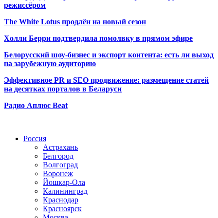
режиссёром
The White Lotus продлён на новый сезон
Холли Берри подтвердила помолвк
у в прямом эфире
Белорусский шоу-бизнес и экспорт контента: есть ли выход
на зарубежную аудиторию
Эффективное PR и SEO продвижение:
размещение статей
на десятках порталов в Беларуси
Радио Аплюс Beat
Радио по странам
Россия
Астрахань
Белгород
Волгоград
Воронеж
Йошкар-Ола
Калининград
Краснодар
Красноярск
Москва