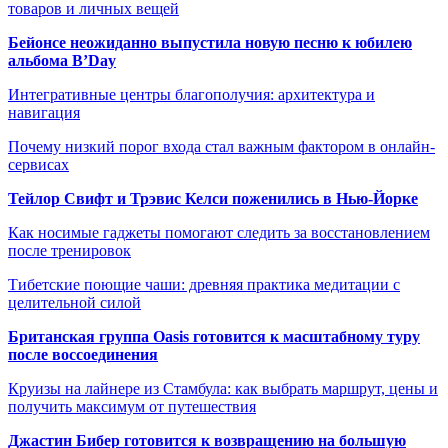
товаров и личных вещей
Бейонсе неожиданно выпустила новую песню к юбилею
альбома B’Day
Интегративные центры благополучия: архитектура и
навигация
Почему низкий порог входа стал важным фактором в онлайн-
сервисах
Тейлор Свифт и Трэвис Келси поженились в Нью-Йорке
Как носимые гаджеты помогают следить за восстановлением
после тренировок
Тибетские поющие чаши: древняя практика медитации с
целительной силой
Британская группа Oasis готовится к масштабному туру
после воссоединения
Круизы на лайнере из Стамбула: как выбрать маршрут, цены и
получить максимум от путешествия
Джастин Бибер готовится к возвращению на большую