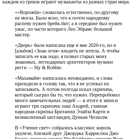
каждом из треков играют музыканты из разных стран мира.
««Ворожба» сложилась естественно, по-другому
не могла. Было ясно, что к почти народному
распеву нужен брейк-бит; а в середине был нужен
ужас, по части которого Лео Эбрамс большой
мастер.
«Дверь» была написана еще в мае 2020-го, но в
[альбом] «Знак огня» входить не хотела. А чтобы
записать ее как надо, я позвал старых моих
знакомых, легендарных архитекторов музыки
регги — Sly & Robbie.
«Махамайя» написалась неожиданно, и слова
приходили в голову так, что я не успевал их
записывать. А потом полгода искал скрипача,
который сыграл бы то, что нужно. Перепробовал
много замечательных людей — в итоге в записи
играют три скрипача: наш Андрей, главная
народная скрипка Британии Элайза Карти и
великолепный шотландец Дункан Чизхолм.
В «Учение свет» собрались классики: король
укулеле, близкий друг Джорджа Харрисона Джо
Браун; духовая секция The Kickhorns; оркестр Всех