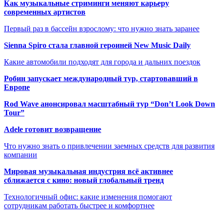
Как музыкальные стриминги меняют карьеру
современных артистов
Первый раз в бассейн взрослому: что нужно знать заранее
Sienna Spiro стала главной героиней New Music Daily
Какие автомобили подходят для города и дальних поездок
Робин запускает международный тур, стартовавший в
Европе
Rod Wave анонсировал масштабный тур “Don’t Look Down
Tour”
Adele готовит возвращение
Что нужно знать о привлечении заемных средств для развития
компании
Мировая музыкальная индустрия всё активнее
сближается с кино: новый глобальный тренд
Технологичный офис: какие изменения помогают
сотрудникам работать быстрее и комфортнее