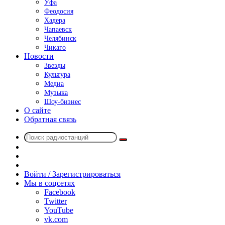
Уфа
Феодосия
Хадера
Чапаевск
Челябинск
Чикаго
Новости
Звезды
Культура
Медиа
Музыка
Шоу-бизнес
О сайте
Обратная связь
Поиск
Switch
радиостанций
skin
Sidebar
Случайное
радио
Войти / Зарегистрироваться
Мы в соцсетях
Facebook
Twitter
YouTube
vk.com