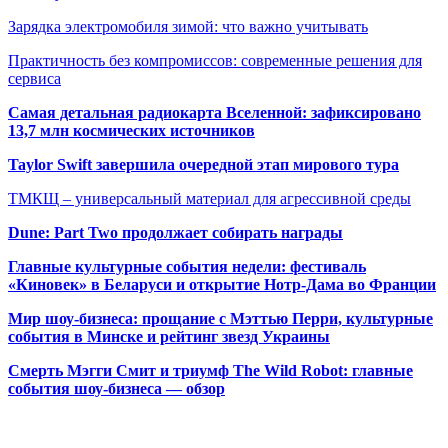
Зарядка электромобиля зимой: что важно учитывать
Практичность без компромиссов: современные решения для
сервиса
Самая детальная радиокарта Вселенной: зафиксировано
13,7 млн космических источников
Taylor Swift завершила очередной этап мирового тура
ТМКЩ – универсальный материал для агрессивной среды
Dune: Part Two продолжает собирать награды
Главные культурные события недели: фестиваль
«Киновек» в Беларуси и открытие Нотр-Дама во Франции
Мир шоу-бизнеса: прощание с Мэттью Перри, культурные
события в Минске и рейтинг звезд Украины
Смерть Мэгги Смит и триумф The Wild Robot: главные
события шоу-бизнеса — обзор
Популярные радиостанции