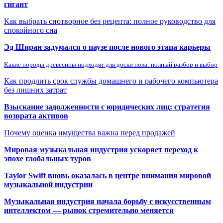
гигант
Как выбрать снотворное без рецепта: полное руководство для
спокойного сна
Эд Ширан задумался о паузе после нового этапа карьеры
Какие породы древесины подходят для доски пола: полный разбор и выбор
Как продлить срок службы домашнего и рабочего компьютера
без лишних затрат
Взыскание задолженности с юридических лиц: стратегия
возврата активов
Почему оценка имущества важна перед продажей
Мировая музыкальная индустрия ускоряет переход к
эпохе глобальных туров
Taylor Swift вновь оказалась в центре внимания мировой
музыкальной индустрии
Музыкальная индустрия начала борьбу с искусственным
интеллектом — рынок стремительно меняется