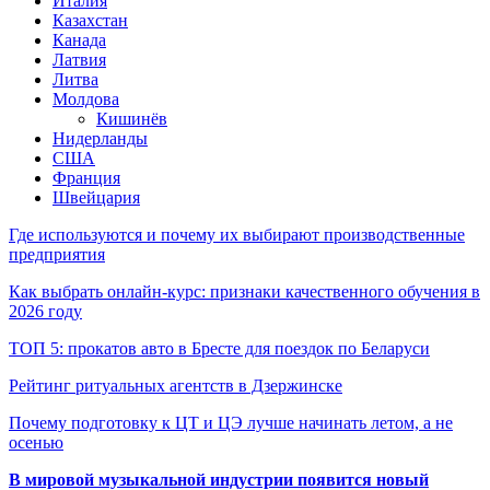
Италия
Казахстан
Канада
Латвия
Литва
Молдова
Кишинёв
Нидерланды
США
Франция
Швейцария
Где используются и почему их выбирают производственные
предприятия
Как выбрать онлайн-курс: признаки качественного обучения в
2026 году
ТОП 5: прокатов авто в Бресте для поездок по Беларуси
Рейтинг ритуальных агентств в Дзержинске
Почему подготовку к ЦТ и ЦЭ лучше начинать летом, а не
осенью
В мировой музыкальной индустрии появится новый