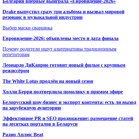
Болгария впервые выиграла «Евровидение-2026»
Drake выпустил сразу три альбома и вызвал мировой
резонанс в музыкальной индустрии
Выбор маски сварщика
Евровидение-2026: объявлены место и дата финала
Почему родители ищут альтернативы традиционным
репетиторам
Леонардо ДиКаприо готовит новый фильм с крупным
режиссёром
The White Lotus продлён на новый сезон
Холли Берри подтвердила помолвк
у в прямом эфире
Белорусский шоу-бизнес и экспорт контента: есть ли выход
на зарубежную аудиторию
Эффективное PR и SEO продвижение:
размещение статей
на десятках порталов в Беларуси
Радио Аплюс Beat