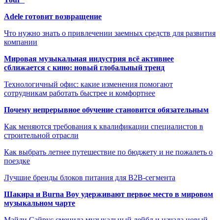
Adele готовит возвращение
Что нужно знать о привлечении заемных средств для развития
компании
Мировая музыкальная индустрия всё активнее
сближается с кино: новый глобальный тренд
Технологичный офис: какие изменения помогают
сотрудникам работать быстрее и комфортнее
Почему непрерывное обучение становится обязательным
Как меняются требования к квалификации специалистов в
строительной отрасли
Как выбрать летнее путешествие по бюджету и не пожалеть о
поездке
Лучшие бренды блоков питания для B2B-сегмента
Шакира и Burna Boy удерживают первое место в мировом
музыкальном чарте
Майли Сайрус сменила музыкальный лейбл и начала новый