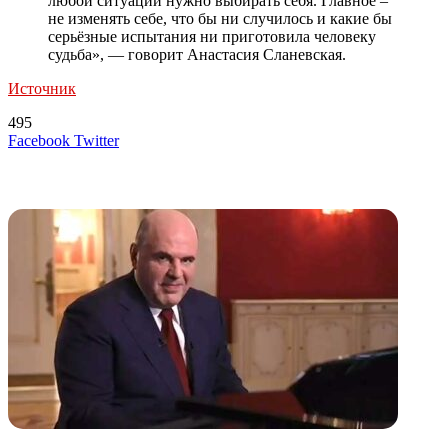
любой ситуации нужно выбирать себя. Главное –
не изменять себе, что бы ни случилось и какие бы
серьёзные испытания ни приготовила человеку
судьба», — говорит Анастасия Сланевская.
Источник
495
LinkedIn
Tumblr
Reddit
Вконтакте
Одноклассники
Skype
Messenger
Messenger
WhatsApp
Telegram
Viber
Line
Поделиться
Печатать
Facebook
Twitter
через
электронную
Похожие радио
почту