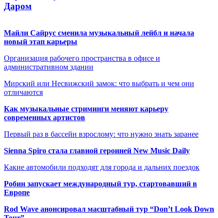
Даром
Майли Сайрус сменила музыкальный лейбл и начала
новый этап карьеры
Организация рабочего пространства в офисе и
административном здании
Мирский или Несвижский замок: что выбрать и чем они
отличаются
Как музыкальные стриминги меняют карьеру
современных артистов
Первый раз в бассейн взрослому: что нужно знать заранее
Sienna Spiro стала главной героиней New Music Daily
Какие автомобили подходят для города и дальних поездок
Робин запускает международный тур, стартовавший в
Европе
Rod Wave анонсировал масштабный тур “Don’t Look Down
Tour”