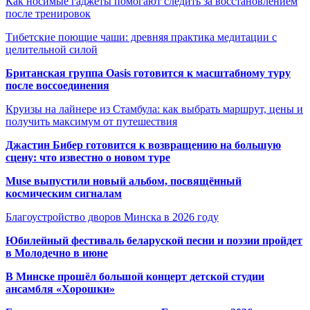
Как носимые гаджеты помогают следить за восстановлением
после тренировок
Тибетские поющие чаши: древняя практика медитации с
целительной силой
Британская группа Oasis готовится к масштабному туру
после воссоединения
Круизы на лайнере из Стамбула: как выбрать маршрут, цены и
получить максимум от путешествия
Джастин Бибер готовится к возвращению на большую
сцену: что известно о новом туре
Muse выпустили новый альбом, посвящённый
космическим сигналам
Благоустройство дворов Минска в 2026 году
Юбилейный фестиваль беларуской песни и поэзии пройдет
в Молодечно в июне
В Минске прошёл большой концерт детской студии
ансамбля «Хорошки»