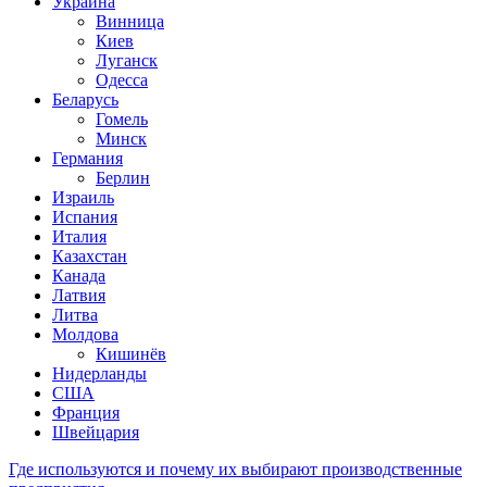
Украина
Винница
Киев
Луганск
Одесса
Беларусь
Гомель
Минск
Германия
Берлин
Израиль
Испания
Италия
Казахстан
Канада
Латвия
Литва
Молдова
Кишинёв
Нидерланды
США
Франция
Швейцария
Где используются и почему их выбирают производственные