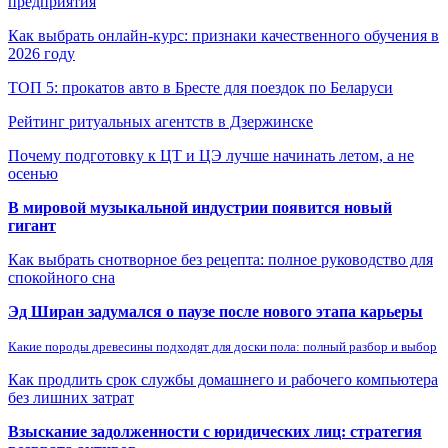
предприятия
Как выбрать онлайн-курс: признаки качественного обучения в
2026 году
ТОП 5: прокатов авто в Бресте для поездок по Беларуси
Рейтинг ритуальных агентств в Дзержинске
Почему подготовку к ЦТ и ЦЭ лучше начинать летом, а не
осенью
В мировой музыкальной индустрии появится новый
гигант
Как выбрать снотворное без рецепта: полное руководство для
спокойного сна
Эд Ширан задумался о паузе после нового этапа карьеры
Какие породы древесины подходят для доски пола: полный разбор и выбор
Как продлить срок службы домашнего и рабочего компьютера
без лишних затрат
Взыскание задолженности с юридических лиц: стратегия