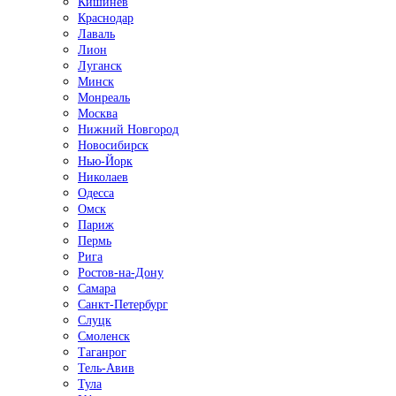
Кишинёв
Краснодар
Лаваль
Лион
Луганск
Минск
Монреаль
Москва
Нижний Новгород
Новосибирск
Нью-Йорк
Николаев
Одесса
Омск
Париж
Пермь
Рига
Ростов-на-Дону
Самара
Санкт-Петербург
Слуцк
Смоленск
Таганрог
Тель-Авив
Тула