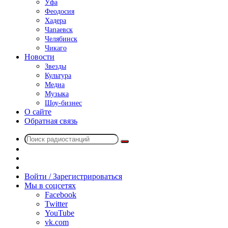
Уфа
Феодосия
Хадера
Чапаевск
Челябинск
Чикаго
Новости
Звезды
Культура
Медиа
Музыка
Шоу-бизнес
О сайте
Обратная связь
Поиск
Switch
радиостанций
skin
Sidebar
Случайное
радио
Войти / Зарегистрироваться
Мы в соцсетях
Facebook
Twitter
YouTube
vk.com