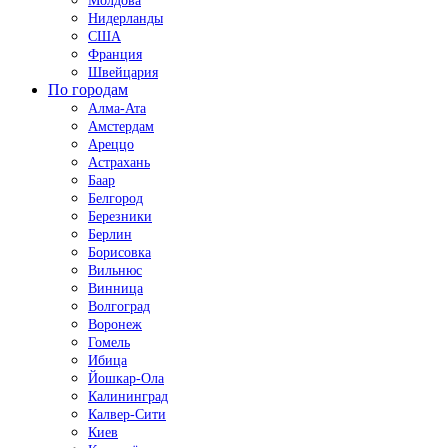
Молдова
Нидерланды
США
Франция
Швейцария
По городам
Алма-Ата
Амстердам
Ареццо
Астрахань
Баар
Белгород
Березники
Берлин
Борисовка
Вильнюс
Винница
Волгоград
Воронеж
Гомель
Ибица
Йошкар-Ола
Калининград
Калвер-Сити
Киев