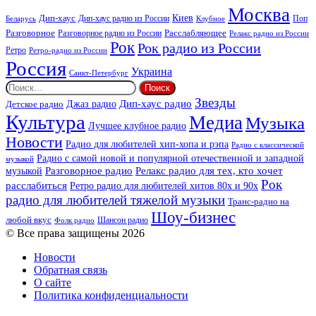
Москва
Киев
Дип-хаус
Дип-хаус радио из России
Клубное
Поп
Беларусь
Разговорное
Расслабляющее
Разговорное радио из России
Релакс радио из России
Рок
Рок радио из России
Ретро
Ретро-радио из России
Россия
Украина
Санкт-Петербург
Найти:
Звезды
Дип-хаус радио
Джаз радио
Детское радио
Культура
Медиа
Музыка
Лучшее клубное радио
Новости
Радио для любителей хип-хопа и рэпа
Радио с классической
Радио с самой новой и популярной отечественной и западной
музыкой
музыкой
Разговорное радио
Релакс радио для тех, кто хочет
Рок
расслабиться
Ретро радио для любителей хитов 80х и 90х
радио для любителей тяжелой музыки
Транс-радио на
Шоу-бизнес
любой вкус
Шансон радио
Фолк радио
© Все права защищены 2026
Новости
Обратная связь
О сайте
Политика конфиденциальности