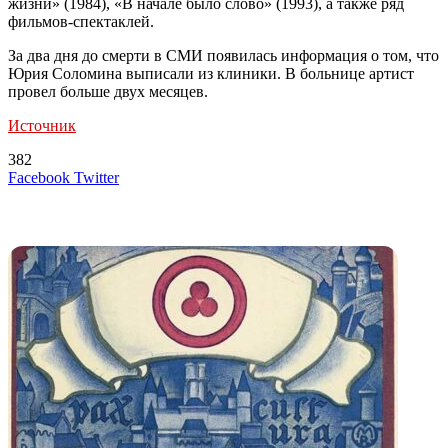
жизни» (1984), «В начале было слово» (1993), а также ряд
фильмов-спектаклей.
За два дня до смерти в СМИ появилась информация о том, что
Юрия Соломина выписали из клиники. В больнице артист
провел больше двух месяцев.
Источник
382
LinkedIn
Tumblr
Reddit
Вконтакте
Одноклассники
Skype
Messenger
Messenger
WhatsApp
Telegram
Viber
Line
Поделиться
Печатать
Facebook
Twitter
через
электронную
Похожие радио
почту