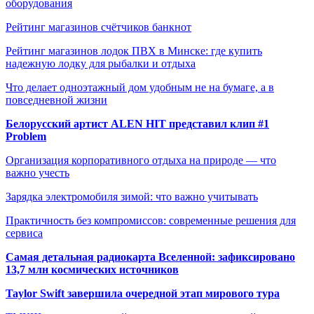
оборудования
Рейтинг магазинов счётчиков банкнот
Рейтинг магазинов лодок ПВХ в Минске: где купить
надежную лодку для рыбалки и отдыха
Что делает одноэтажный дом удобным не на бумаге, а в
повседневной жизни
Белорусский артист ALEN HIT представил клип #1
Problem
Организация корпоративного отдыха на природе — что
важно учесть
Зарядка электромобиля зимой: что важно учитывать
Практичность без компромиссов: современные решения для
сервиса
Самая детальная радиокарта Вселенной: зафиксировано
13,7 млн космических источников
Taylor Swift завершила очередной этап мирового тура