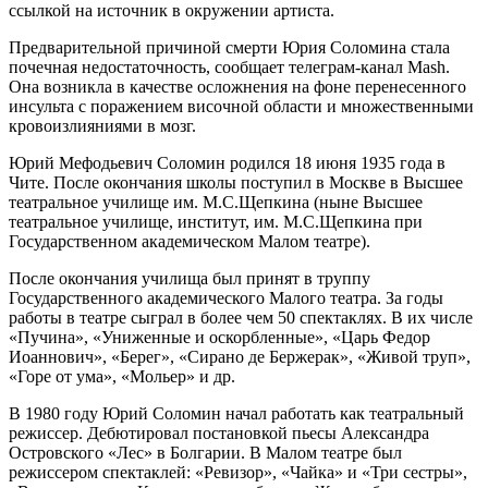
ссылкой на источник в окружении артиста.
Предварительной причиной смерти Юрия Соломина стала
почечная недостаточность, сообщает телеграм-канал Mash.
Она возникла в качестве осложнения на фоне перенесенного
инсульта с поражением височной области и множественными
кровоизлияниями в мозг.
Юрий Мефодьевич Соломин родился 18 июня 1935 года в
Чите. После окончания школы поступил в Москве в Высшее
театральное училище им. М.С.Щепкина (ныне Высшее
театральное училище, институт, им. М.С.Щепкина при
Государственном академическом Малом театре).
После окончания училища был принят в труппу
Государственного академического Малого театра. За годы
работы в театре сыграл в более чем 50 спектаклях. В их числе
«Пучина», «Униженные и оскорбленные», «Царь Федор
Иоаннович», «Берег», «Сирано де Бержерак», «Живой труп»,
«Горе от ума», «Мольер» и др.
В 1980 году Юрий Соломин начал работать как театральный
режиссер. Дебютировал постановкой пьесы Александра
Островского «Лес» в Болгарии. В Малом театре был
режиссером спектаклей: «Ревизор», «Чайка» и «Три сестры»,