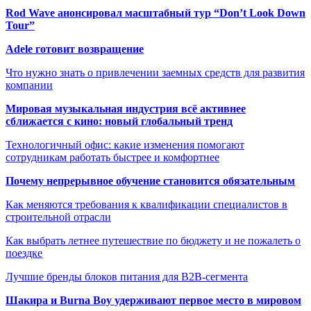
Rod Wave анонсировал масштабный тур “Don’t Look Down
Tour”
Adele готовит возвращение
Что нужно знать о привлечении заемных средств для развития
компании
Мировая музыкальная индустрия всё активнее
сближается с кино: новый глобальный тренд
Технологичный офис: какие изменения помогают
сотрудникам работать быстрее и комфортнее
Почему непрерывное обучение становится обязательным
Как меняются требования к квалификации специалистов в
строительной отрасли
Как выбрать летнее путешествие по бюджету и не пожалеть о
поездке
Лучшие бренды блоков питания для B2B-сегмента
Шакира и Burna Boy удерживают первое место в мировом