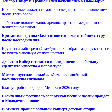
Тейлор Свифт и Трэвис Келси поженились в Нью-Йорке
Как носимые гаджеты помогают следить за восстановлением
после тренировок
Тибетские поющие чаши: древняя практика медитации с
целительной силой
Британская группа Oasis готовится к масштабному туру
после воссоединения
Круизы на лайнере из Стамбула: как выбрать маршрут, цены и
получить максимум от путешествия
Джастин Бибер готовится к возвращению на большую
сцену: что известно о новом туре
Muse выпустили новый альбом, посвящённый
космическим сигналам
Благоустройство дворов Минска в 2026 году
Юбилейный фестиваль беларуской песни и поэзии пройдет
в Молодечно в июне
В Минске прошёл большой концерт детской студии