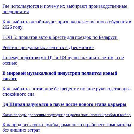
Где используются и почему их выбирают производственные
предприятия
Как выбрать онлайн-курс: признаки качественного обучения в
2026 году
ТОП 5: прокатов авто в Бресте для поездок по Беларуси
Рейтинг ритуальных агентств в Дзержинске
Почему подготовку к ЦТ и ЦЭ лучше начинать летом, а не
осенью
В мировой музыкальной индустрии появится новый
гигант
Как выбрать снотворное без рецепта: полное руководство для
спокойного сна
Эд Ширан задумался о паузе после нового этапа карьеры
Какие породы древесины подходят для доски пола: полный разбор и выбор
Как продлить срок службы домашнего и рабочего компьютера
без лишних затрат