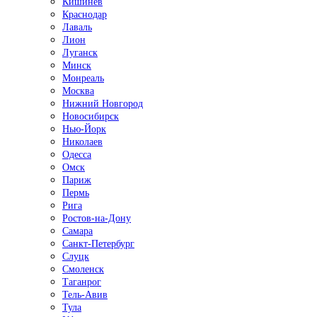
Кишинёв
Краснодар
Лаваль
Лион
Луганск
Минск
Монреаль
Москва
Нижний Новгород
Новосибирск
Нью-Йорк
Николаев
Одесса
Омск
Париж
Пермь
Рига
Ростов-на-Дону
Самара
Санкт-Петербург
Слуцк
Смоленск
Таганрог
Тель-Авив
Тула