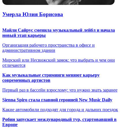
Умерла Юлия Борисова
Майли Сайрус сменила музыкальный лейбл и начала
новый этап карьеры
Организация рабочего пространства в офисе и
административном здании
Мирский или Несвижский замок: что выбрать и чем они
отличаются
Как музыкальные стриминги меняют карьеру
современных артистов
Первый раз в бассейн взрослому: что нужно знать заранее
Sienna Spiro стала главной героиней New Music Daily
Какие автомобили подходят для города и дальних поездок
Робин запускает международный тур, стартовавший в
Европе