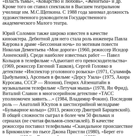
«Власть тьмы», «Коварство и любовь», «Женитьба» и др.
Кроме того он ставил спектакли в Высшем театральном
училище им. М.С.Щепкина. С 1988 года занимал должность
художественного руководителя Государственного
академического Малого театра.
Юрий Соломин также широко известен в качестве
киноактера. Дебютной для него стала роль инженера Павла
Каурова в драме «Бессонная ночь» по мотивам повести
Николая Дементьева «Мои дороги» (1960, режиссер Исидор
Анненский). Среди наиболее известных работ — Павел
Кольцов в телефильме «Адъютант его превосходительства»
(1969, режиссер Евгений Ташков), Сергей Головко в
детективе «Инспектор уголовного розыска» (1971, Суламифь
Цыбульник), Арсеньев в фильме «Дерсу Узала» (1975, Акира
Куросава, СССР — Япония), Генрих Айзенштайн в
музыкальном телефильме «Летучая мышь» (1978, Ян Фрид),
Виталий Славин в многосерийном детективе «ТАСС
уполномочен заявить…» (1984, Владимир Фокин). Последняя
роль — Анатолий Юсупов в шестисерийной мелодраме
«Бульварное кольцо» (2013, режиссер Дмитрий Барщевский).
В общей сложности сыграл в более чем 50 фильмах и
сериалах (не считая фильмов-спектаклей). В качестве
режиссера поставил телефильмы «Скандальное происшествие
в Брикмилле» по пьесе Джона Пристли (1980), «Берег его