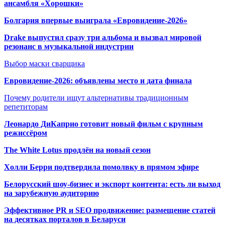
ансамбля «Хорошки»
Болгария впервые выиграла «Евровидение-2026»
Drake выпустил сразу три альбома и вызвал мировой
резонанс в музыкальной индустрии
Выбор маски сварщика
Евровидение-2026: объявлены место и дата финала
Почему родители ищут альтернативы традиционным
репетиторам
Леонардо ДиКаприо готовит новый фильм с крупным
режиссёром
The White Lotus продлён на новый сезон
Холли Берри подтвердила помолвк
у в прямом эфире
Белорусский шоу-бизнес и экспорт контента: есть ли выход
на зарубежную аудиторию
Эффективное PR и SEO продвижение:
размещение статей
на десятках порталов в Беларуси