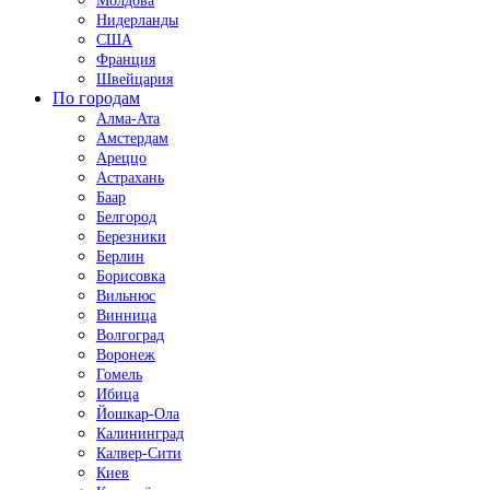
Молдова
Нидерланды
США
Франция
Швейцария
По городам
Алма-Ата
Амстердам
Ареццо
Астрахань
Баар
Белгород
Березники
Берлин
Борисовка
Вильнюс
Винница
Волгоград
Воронеж
Гомель
Ибица
Йошкар-Ола
Калининград
Калвер-Сити
Киев