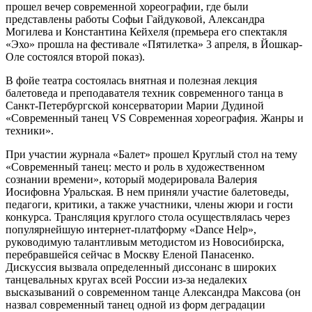
прошел вечер современной хореографии, где были
представлены работы Софьи Гайдуковой, Александра
Могилева и Константина Кейхеля (премьера его спектакля
«Эхо» прошла на фестивале «Пятилетка» 3 апреля, в Йошкар-
Оле состоялся второй показ).
В фойе театра состоялась внятная и полезная лекция
балетоведа и преподавателя техник современного танца в
Санкт-Петербургской консерватории Марии Дудиной
«Современный танец VS Современная хореография. Жанры и
техники».
При участии журнала «Балет» прошел Круглый стол на тему
«Современный танец: место и роль в художественном
сознании времени», который модерировала Валерия
Иосифовна Уральская. В нем приняли участие балетоведы,
педагоги, критики, а также участники, члены жюри и гости
конкурса. Трансляция круглого стола осуществлялась через
популярнейшую интернет-платформу «Dance Help»,
руководимую талантливым методистом из Новосибирска,
перебравшейся сейчас в Москву Еленой Панасенко.
Дискуссия вызвала определенный диссонанс в широких
танцевальных кругах всей России из-за недалеких
высказываний о современном танце Александра Максова (он
назвал современный танец одной из форм деградации