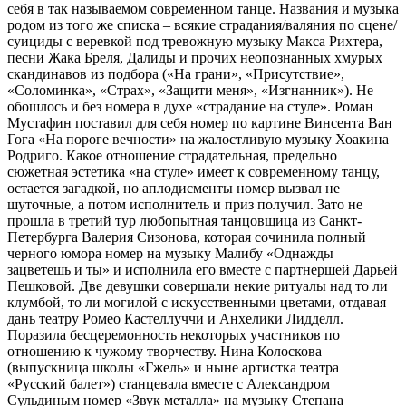
себя в так называемом современном танце. Названия и музыка
родом из того же списка – всякие страдания/валяния по сцене/
суициды с веревкой под тревожную музыку Макса Рихтера,
песни Жака Бреля, Далиды и прочих неопознанных хмурых
скандинавов из подбора («На грани», «Присутствие»,
«Соломинка», «Страх», «Защити меня», «Изгнанник»). Не
обошлось и без номера в духе «страдание на стуле». Роман
Мустафин поставил для себя номер по картине Винсента Ван
Гога «На пороге вечности» на жалостливую музыку Хоакина
Родриго. Какое отношение страдательная, предельно
сюжетная эстетика «на стуле» имеет к современному танцу,
остается загадкой, но аплодисменты номер вызвал не
шуточные, а потом исполнитель и приз получил. Зато не
прошла в третий тур любопытная танцовщица из Санкт-
Петербурга Валерия Сизонова, которая сочинила полный
черного юмора номер на музыку Малибу «Однажды
зацветешь и ты» и исполнила его вместе с партнершей Дарьей
Пешковой. Две девушки совершали некие ритуалы над то ли
клумбой, то ли могилой с искусственными цветами, отдавая
дань театру Ромео Кастеллуччи и Анхелики Лидделл.
Поразила бесцеремонность некоторых участников по
отношению к чужому творчеству. Нина Колоскова
(выпускница школы «Гжель» и ныне артистка театра
«Русский балет») станцевала вместе с Александром
Сульдиным номер «Звук металла» на музыку Степана