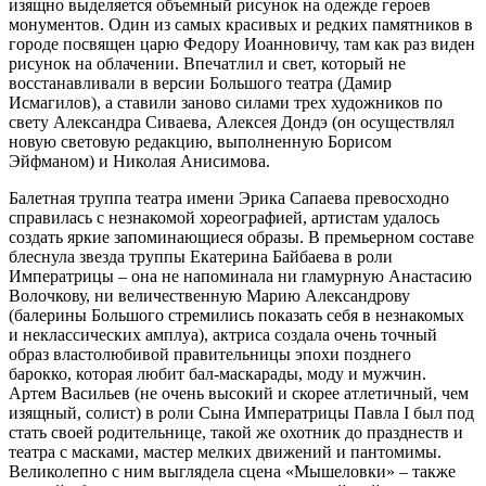
изящно выделяется объемный рисунок на одежде героев
монументов. Один из самых красивых и редких памятников в
городе посвящен царю Федору Иоанновичу, там как раз виден
рисунок на облачении. Впечатлил и свет, который не
восстанавливали в версии Большого театра (Дамир
Исмагилов), а ставили заново силами трех художников по
свету Александра Сиваева, Алексея Дондэ (он осуществлял
новую световую редакцию, выполненную Борисом
Эйфманом) и Николая Анисимова.
Балетная труппа театра имени Эрика Сапаева превосходно
справилась с незнакомой хореографией, артистам удалось
создать яркие запоминающиеся образы. В премьерном составе
блеснула звезда труппы Екатерина Байбаева в роли
Императрицы – она не напоминала ни гламурную Анастасию
Волочкову, ни величественную Марию Александрову
(балерины Большого стремились показать себя в незнакомых
и неклассических амплуа), актриса создала очень точный
образ властолюбивой правительницы эпохи позднего
барокко, которая любит бал-маскарады, моду и мужчин.
Артем Васильев (не очень высокий и скорее атлетичный, чем
изящный, солист) в роли Сына Императрицы Павла I был под
стать своей родительнице, такой же охотник до празднеств и
театра с масками, мастер мелких движений и пантомимы.
Великолепно с ним выглядела сцена «Мышеловки» – также