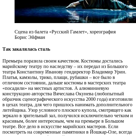
Сцена из балета «Русский Гамлет», хореография
Борис Эйфман
Так закалялась сталь
Премьера поразила своим качеством. Костюмы достались
марийскому театру по наследству – их передал из Большого
театра Константину Иванову гендиректор Владимир Урин.
Платья, камзолы, трико, плащи, рубашки – все было в
отличном состоянии, дальше костюмы в мастерских театра
«посадили» на местных артистов. А алюминиевую
конструкцию авторства Вячеслава Окунева (любопытный
образчик сценографического искусства 2000 года) изготовили
в цехах театра, для чего пришлось нанимать дополнительного
литейщика. Узор условного плоского купола, смотрящего как
зеркало в зрительный зал, получился исключительно четким и
красивым, более интересным, чем на премьере в Большом
театре. Все дело в искусстве марийских мастеров. Если
посмотреть на современные памятники в Йошкар-Оле, всегда