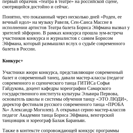
первый образчик «театра в театре» на российской сцене,
смотрящийся достойно и сейчас.
Понятно, что показанный через несколько дней «Роден, ее
вечный идол» на музыку Равеля, Сен-Санса Массне в
исполнении артистов Театра балета Бориса Эйфмана вызвал у
зрителей эйфорию. В рамках конкурса прошла зум-встреча
участников конкурса и журналистов с самим Борисом
Эйфмана, который размышлял вслух о судьбе современного
балета в России.
Конкурс+
Участники жюри конкурса, представляющие современный
балет и современный танец, давали мастер-классы (педагог
современного и сценического танца ГИТИСа Софья
Гайдукова, доцент кафедры хореографии Самарского
государственного института культуры Эльвира Первова,
основатель школы и системы обучения танцу «ЭТО ЛЮДИ»,
директор фестиваля русского современного танца «ПРОБА
№» Александр Могилев). А открывал серию мастер-классов
педагог Академии танца Бориса Эйфмана, венгерский
танцовщик и хореограф Балаж Бараньяи.
Также в контексте сопровождающей конкурс программы