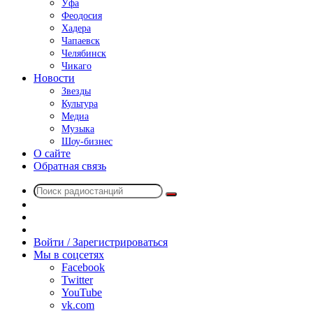
Уфа
Феодосия
Хадера
Чапаевск
Челябинск
Чикаго
Новости
Звезды
Культура
Медиа
Музыка
Шоу-бизнес
О сайте
Обратная связь
Поиск
Switch
радиостанций
skin
Sidebar
Случайное
радио
Войти / Зарегистрироваться
Мы в соцсетях
Facebook
Twitter
YouTube
vk.com