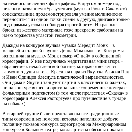
на немногочисленных фотографиях. В другом номере под
нелепым названием «Уразумение» (музыка Рюити Сакамото)
соискательница продемонстрировала умение молниеносно
переноситься из одной точки сцены в другую, двигаясь только
под прямым углом и соблюдая строгий ритм. И красные
брюки из жесткого материала тоже прекрасно сработали на
идею торжества угластой геометрии.
Дважды на конкурсе звучала музыка Мередит Монк – в
младшей и старшей группе. Диана Максимова из Костромы
исполнила на музыку Монк номер «О ней» в собственной
хореографии. У нее получилась медитативная миниатюра –
обращение к некой женской богине, которая отвечает за
гармонию души и тела. Красивая пара из Якутска Алисия Пак
и Иван Одинцов блеснула пластической выразительностью.
Они дома в Якутии танцуют партии в классических балетах,
но на конкурс вынесли оригинальные современные номера с
фольклорным подтекстом (в том числе прелестная «Сказка» в
хореографии Алексея Расторгуева про путешествие в тундре
на собаках).
В старшей группе были представлены все традиционные
типы современных номеров, которые наполняют добрую
половину показов конкурса хореографов на Международном
конкурсе в Большом театре, когда артисты обязаны показать