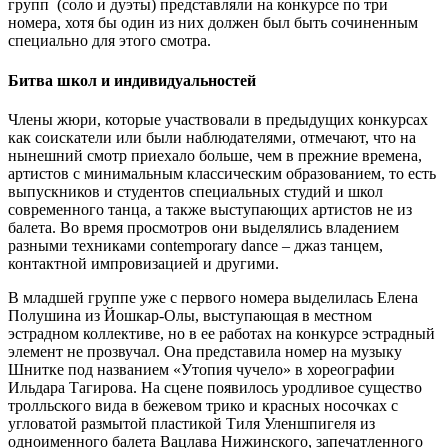
групп (соло и дуэты) представляли на конкурсе по три
номера, хотя бы один из них должен был быть сочиненным
специально для этого смотра.
Битва школ и индивидуальностей
Члены жюри, которые участвовали в предыдущих конкурсах
как соискатели или были наблюдателями, отмечают, что на
нынешний смотр приехало больше, чем в прежние времена,
артистов с минимальным классическим образованием, то есть
выпускников и студентов специальных студий и школ
современного танца, а также выступающих артистов не из
балета. Во время просмотров они выделялись владением
разными техниками contemporary dance – джаз танцем,
контактной импровизацией и другими.
В младшей группе уже с первого номера выделилась Елена
Полушина из Йошкар-Олы, выступающая в местном
эстрадном коллективе, но в ее работах на конкурсе эстрадный
элемент не прозвучал. Она представила номер на музыку
Шнитке под названием «Утопия чучело» в хореографии
Ильдара Тагирова. На сцене появилось уродливое существо
тролльского вида в бежевом трико и красных носочках с
угловатой размытой пластикой Тиля Уленшпигеля из
одноименного балета Вацлава Нижинского, запечатленного