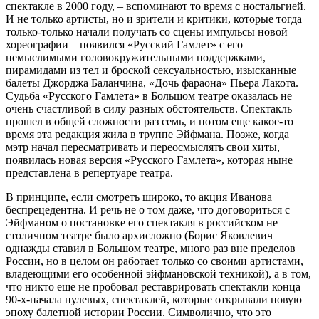
спектакле в 2000 году, – вспоминают то время с ностальгией.
И не только артисты, но и зрители и критики, которые тогда
только-только начали получать со сцены импульсы новой
хореографии – появился «Русский Гамлет» с его
немыслимыми головокружительными поддержками,
пирамидами из тел и броской сексуальностью, изысканные
балеты Джорджа Баланчина, «Дочь фараона» Пьера Лакота.
Судьба «Русского Гамлета» в Большом театре оказалась не
очень счастливой в силу разных обстоятельств. Спектакль
прошел в общей сложности раз семь, и потом еще какое-то
время эта редакция жила в труппе Эйфмана. Позже, когда
мэтр начал пересматривать и переосмыслять свои хиты,
появилась новая версия «Русского Гамлета», которая ныне
представлена в репертуаре театра.
В принципе, если смотреть широко, то акция Иванова
беспрецедентна. И речь не о том даже, что договориться с
Эйфманом о постановке его спектакля в российском не
столичном театре было архисложно (Борис Яковлевич
однажды ставил в Большом театре, много раз вне пределов
России, но в целом он работает только со своими артистами,
владеющими его особенной эйфмановской техникой), а в том,
что никто еще не пробовал реставрировать спектакли конца
90-х-начала нулевых, спектаклей, которые открывали новую
эпоху балетной истории России. Символично, что это