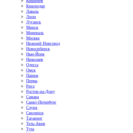
Кишинёв
Краснодар
Лаваль
Лион
Луганск
Минск
Монреаль
Москва
Нижний Новгород
Новосибирск
Нью-Йорк
Николаев
Одесса
Омск
Париж
Пермь
Рига
Ростов-на-Дону
Самара
Санкт-Петербург
Слуцк
Смоленск
Таганрог
Тель-Авив
Тула