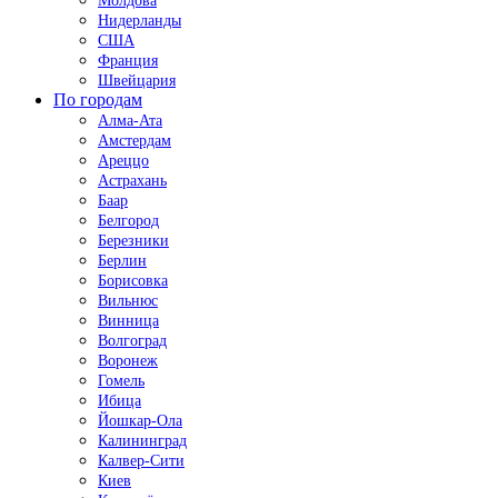
Молдова
Нидерланды
США
Франция
Швейцария
По городам
Алма-Ата
Амстердам
Ареццо
Астрахань
Баар
Белгород
Березники
Берлин
Борисовка
Вильнюс
Винница
Волгоград
Воронеж
Гомель
Ибица
Йошкар-Ола
Калининград
Калвер-Сити
Киев