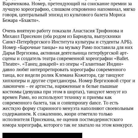
Вараченкова. Номер, претендующий на соискание премии за
лучшую хореографию, слишком откровенно напоминал, мягко
говоря, центральный эпизод из культового балета Мориса
Бежара «Бхакти».
Очень внятную работу показали Анастасия Трифонова и
Михаил Присекин (оба родом из Барнаула, выпускники
Санкт-Петербургского Института культуры и студенты АРБ).
Номер «Барочные танцы» на музыку Рамо поставила для них
Дарья Вергизова, активная деятельница петербургской арт-
сцены и создатель театра современной хореографии «Ballet.
Theatre». «Танец дикарей» из оперы «Галантные Индии»
давно любят интерпретировать хореографы современного
танца, все видели ролик Клемана Кожитора, где танцуют
хипхоперы и другие стритдансеры. Номер Вергизовой строг и
лаконичен – ее артисты, наряженные в белые пышные
костюмы (девушка при этом в шортах), танцуют менуэт из
времен Рамо, но используют технику и приемы как
современного балета, так и contemporary dance. То есть
жесткую форму старинного менуэта наполняют своевольным
содержанием. К сожалению, жюри отметило только
исполнителя Присекина, не оценив постмодернистского
юмора хореографа, которого так не хватало на этом конкурсе.