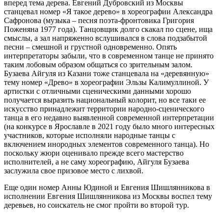
вперед тема дерева. Евгений Дубровский из Москвы
станцевал номер «Я такое дерево» в хореографии Александра
Сафронова (музыка – песня поэта-фронтовика Григория
Поженяна 1977 года). Танцовщик долго скакал по сцене, ища
смыслы, а зал напряженно вслушивался в слова подзабытой
песни – смешной и грустной одновременно. Опять
интерпретаторы забыли, что в современном танце не принято
таким лобовым образом общаться со зрительным залом.
Бузаева Айгуля из Казани тоже станцевала на «деревянную»
тему номер «Древо» в хореографии Эльзы Калимуллиной. У
артистки с отличными сценическими данными хорошо
получается выразить национальный колорит, но все таки ее
искусство принадлежит территории народно-сценического
танца в его недавно выявленной современной интерпретации
(на конкурсе в Ярославле в 2021 году было много интересных
участников, которые исполняли народные танцы с
включением инородных элементов современного танца). Но
поскольку жюри оценивало прежде всего мастерство
исполнителей, а не саму хореографию, Айгуля Бузаева
заслужила свое призовое место с лихвой.
Еще один номер Анны Юдиной и Евгения Шишлянникова в
исполнении Евгения Шишлянникова из Москвы воспел тему
деревьев, но соискатель не смог пройти во второй тур.