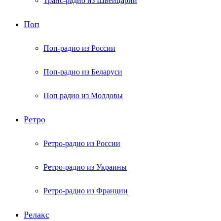
Транс-радио из Швейцарии
Поп
Поп-радио из России
Поп-радио из Беларуси
Поп радио из Молдовы
Ретро
Ретро-радио из России
Ретро-радио из Украины
Ретро-радио из Франции
Релакс