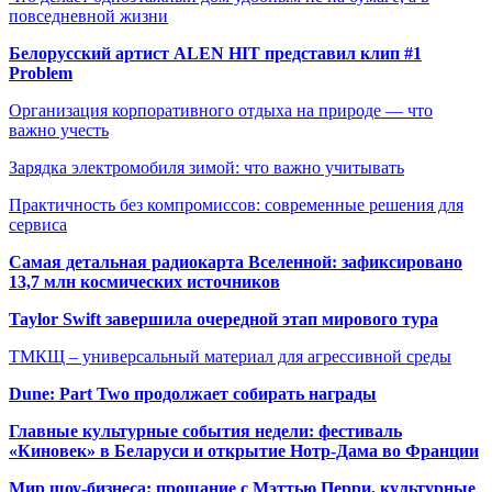
повседневной жизни
Белорусский артист ALEN HIT представил клип #1
Problem
Организация корпоративного отдыха на природе — что
важно учесть
Зарядка электромобиля зимой: что важно учитывать
Практичность без компромиссов: современные решения для
сервиса
Самая детальная радиокарта Вселенной: зафиксировано
13,7 млн космических источников
Taylor Swift завершила очередной этап мирового тура
ТМКЩ – универсальный материал для агрессивной среды
Dune: Part Two продолжает собирать награды
Главные культурные события недели: фестиваль
«Киновек» в Беларуси и открытие Нотр-Дама во Франции
Мир шоу-бизнеса: прощание с Мэттью Перри, культурные