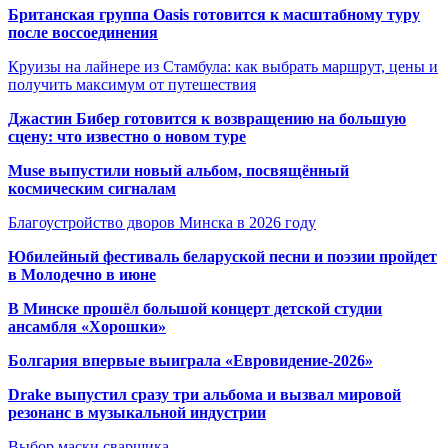
Британская группа Oasis готовится к масштабному туру
после воссоединения
Круизы на лайнере из Стамбула: как выбрать маршрут, цены и
получить максимум от путешествия
Джастин Бибер готовится к возвращению на большую
сцену: что известно о новом туре
Muse выпустили новый альбом, посвящённый
космическим сигналам
Благоустройство дворов Минска в 2026 году
Юбилейный фестиваль беларуской песни и поэзии пройдет
в Молодечно в июне
В Минске прошёл большой концерт детской студии
ансамбля «Хорошки»
Болгария впервые выиграла «Евровидение-2026»
Drake выпустил сразу три альбома и вызвал мировой
резонанс в музыкальной индустрии
Выбор маски сварщика