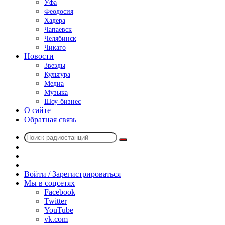
Уфа
Феодосия
Хадера
Чапаевск
Челябинск
Чикаго
Новости
Звезды
Культура
Медиа
Музыка
Шоу-бизнес
О сайте
Обратная связь
Поиск
Switch
радиостанций
skin
Sidebar
Случайное
радио
Войти / Зарегистрироваться
Мы в соцсетях
Facebook
Twitter
YouTube
vk.com