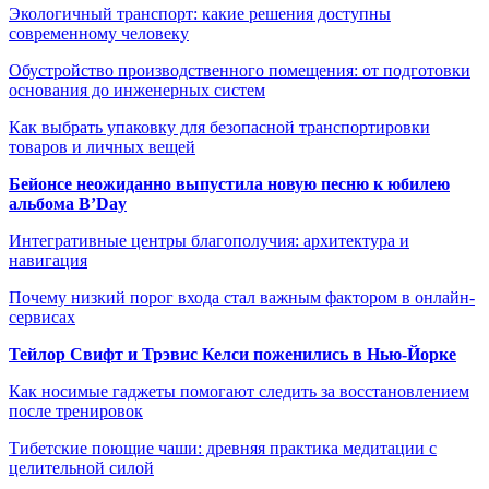
Экологичный транспорт: какие решения доступны
современному человеку
Обустройство производственного помещения: от подготовки
основания до инженерных систем
Как выбрать упаковку для безопасной транспортировки
товаров и личных вещей
Бейонсе неожиданно выпустила новую песню к юбилею
альбома B’Day
Интегративные центры благополучия: архитектура и
навигация
Почему низкий порог входа стал важным фактором в онлайн-
сервисах
Тейлор Свифт и Трэвис Келси поженились в Нью-Йорке
Как носимые гаджеты помогают следить за восстановлением
после тренировок
Тибетские поющие чаши: древняя практика медитации с
целительной силой