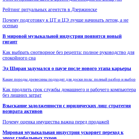
Рейтинг ритуальных агентств в Дзержинске
Почему подготовку к ЦТ и ЦЭ лучше начинать летом, а не
осенью
В мировой музыкальной индустрии появится новый
гигант
Как выбрать снотворное без рецепта: полное руководство для
спокойного сна
Эд Ширан задумался о паузе после нового этапа карьеры
Какие породы древесины подходят для доски пола: полный разбор и выбор
Как продлить срок службы домашнего и рабочего компьютера
без лишних затрат
Взыскание задолженности с юридических лиц: стратегия
возврата активов
Почему оценка имущества важна перед продажей
Мировая музыкальная индустрия ускоряет переход к
эпохе глобальных туров