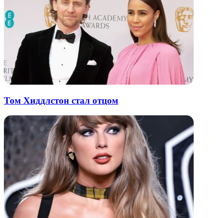
Том Хиддлстон стал отцом