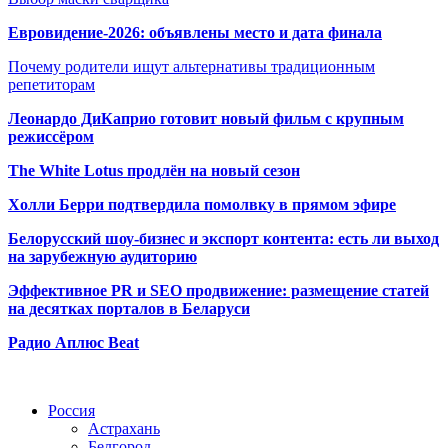
Евровидение-2026: объявлены место и дата финала
Почему родители ищут альтернативы традиционным
репетиторам
Леонардо ДиКаприо готовит новый фильм с крупным
режиссёром
The White Lotus продлён на новый сезон
Холли Берри подтвердила помолвк
у в прямом эфире
Белорусский шоу-бизнес и экспорт контента: есть ли выход
на зарубежную аудиторию
Эффективное PR и SEO продвижение:
размещение статей
на десятках порталов в Беларуси
Радио Аплюс Beat
Радио по странам
Россия
Астрахань
Белгород