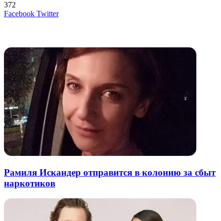
372
LinkedIn
Tumblr
Reddit
Вконтакте
Одноклассники
Skype
Messenger
Messenger
WhatsApp
Telegram
Viber
Line
Поделиться
Печатать
Facebook
Twitter
через
электронную
Похожие радио
почту
Рамиля Искандер отправится в колонию за сбыт
наркотиков