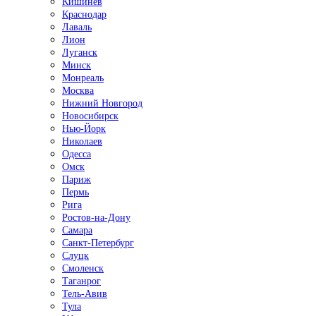
Кишинёв
Краснодар
Лаваль
Лион
Луганск
Минск
Монреаль
Москва
Нижний Новгород
Новосибирск
Нью-Йорк
Николаев
Одесса
Омск
Париж
Пермь
Рига
Ростов-на-Дону
Самара
Санкт-Петербург
Слуцк
Смоленск
Таганрог
Тель-Авив
Тула