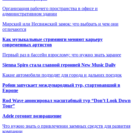
Организация рабочего пространства в офисе и
административном здании
Мирский или Несвижский замок: что выбрать и чем они
отличаются
Как музыкальные стриминги меняют карьеру
современных артистов
Первый раз в бассейн взрослому: что нужно знать заранее
Sienna Spiro стала главной героиней New Music Daily
Какие автомобили подходят для города и дальних поездок
Робин запускает международный тур, стартовавший в
Европе
Rod Wave анонсировал масштабный тур “Don’t Look Down
Tour”
Adele готовит возвращение
Что нужно знать о привлечении заемных средств для развития
компании