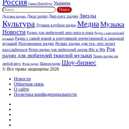
Россия
Украина
Санкт-Петербург
Найти:
Звезды
Дип-хаус радио
Джаз радио
Детское радио
Культура
Медиа
Музыка
Лучшее клубное радио
Новости
Радио для любителей хип-хопа и рэпа
Радио с классической
Радио с самой новой и популярной отечественной и западной
музыкой
музыкой
Разговорное радио
Релакс радио для тех, кто хочет
Рок
расслабиться
Ретро радио для любителей хитов 80х и 90х
радио для любителей тяжелой музыки
Транс-радио на
Шоу-бизнес
любой вкус
Шансон радио
Фолк радио
© Все права защищены 2026
Новости
Обратная связь
О сайте
Политика конфиденциальности
Facebook
Twitter
YouTube
vk.com
Одноклассники