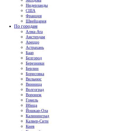
Молдова
Нидерланды
США
Франция
Швейцария
По городам
Алма-Ата
Амстердам
Ареццо
Астрахань
Баар
Белгород
Березники
Берлин
Борисовка
Вильнюс
Винница
Волгоград
Воронеж
Гомель
Ибица
Йошкар-Ола
Калининград
Калвер-Сити
Киев