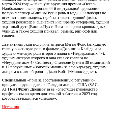
марта 2024 года – накануне вручения премии «Оскар».
Наибольшее число призов 44-й виртуальной церемонии
получил слэшер «Винни-Пух: Кровь и мёд». Он победил во
всех пяти номинациях, где был заявлен: худший фильм,
худший режиссер и сценарист Рис Фрэйк-Уотерфилд, худший
экранный дуэт (Винни-Пух и Пятачок в роли кровожадных
убийц), а также худший приквел, ремейк, рип-офф или
сиквел.
Две антинаграды получила актриса Меган Фокс (за худшую
главную женскую роль в фильме «Джонни и Клайд» и за
худшую женскую роль второго плана в «Неудержимых 4»),
худшим актером второго плана стал ее коллега по
«Неудержимым 4» Сильвестр Сталлоне (у него 38 номинаций
и 12 полученных «Золотых малин» за всю карьеру), худшим
актером в главной роли – Джон Войт («Милосердие»).
Специальный «приз за восстановленную репутацию»
присудили руководителю Гильдии актеров США (SAG-
AFTRA) Фрэну Дрешеру за ее «блестящее руководство
профсоюзом во время длительной забастовки 2023 года,
которая завершилась успешно».
Источник