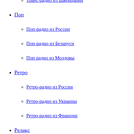
Транс-радио из Швейцарии
Поп
Поп-радио из России
Поп-радио из Беларуси
Поп радио из Молдовы
Ретро
Ретро-радио из России
Ретро-радио из Украины
Ретро-радио из Франции
Релакс