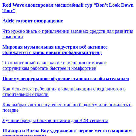
Rod Wave анонсировал масштабный тур “Don’t Look Down
Tour”
Adele готовит возвращение
Что нужно знать о привлечении заемных средств для развития
компании
Мировая музыкальная индустрия всё активнее
сближается с кино: новый глобальный тренд
Технологичный офис: какие изменения помогают
сотрудникам работать быстрее и комфортнее
Почему непрерывное обучение становится обязательным
Как меняются требования к квалификации специалистов в
строительной отрасли
Как выбрать летнее путешествие по бюджету и не пожалеть о
поездке
Лучшие бренды блоков питания для B2B-сегмента
Шакира и Burna Boy удерживают первое место в мировом