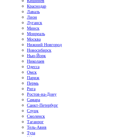
Кишинёв
Краснодар
Лаваль
Лион
Луганск
Минск
Монреаль
Москва
Нижний Новгород
Новосибирск
Нью-Йорк
Николаев
Одесса
Омск
Париж
Пермь
Рига
Ростов-на-Дону
Самара
Санкт-Петербург
Слуцк
Смоленск
Таганрог
Тель-Авив
Тула