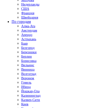
Молдова
Нидерланды
США
Франция
Швейцария
По городам
Алма-Ата
Амстердам
Ареццо
Астрахань
Баар
Белгород
Березники
Берлин
Борисовка
Вильнюс
Винница
Волгоград
Воронеж
Гомель
Ибица
Йошкар-Ола
Калининград
Калвер-Сити
Киев