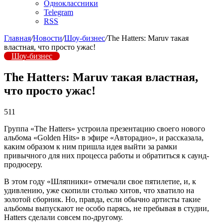
Одноклассники
Telegram
RSS
Главная
/
Новости
/
Шоу-бизнес
/
The Hatters: Maruv такая
властная, что просто ужас!
Шоу-бизнес
The Hatters: Maruv такая властная,
что просто ужас!
511
Группа «The Hatters» устроила презентацию своего нового
альбома «Golden Hits» в эфире «Авторадио», и рассказала,
каким образом к ним пришла идея выйти за рамки
привычного для них процесса работы и обратиться к саунд-
продюсеру.
В этом году «Шляпники» отмечали свое пятилетие, и, к
удивлению, уже скопили столько хитов, что хватило на
золотой сборник. Но, правда, если обычно артисты такие
альбомы выпускают не особо парясь, не пребывая в студии,
Hatters сделали совсем по-другому.