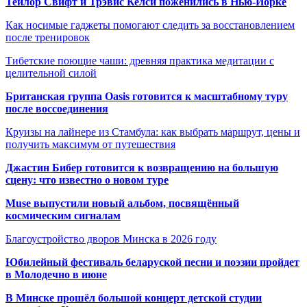
Тейлор Свифт и Трэвис Келси поженились в Нью-Йорке
Как носимые гаджеты помогают следить за восстановлением
после тренировок
Тибетские поющие чаши: древняя практика медитации с
целительной силой
Британская группа Oasis готовится к масштабному туру
после воссоединения
Круизы на лайнере из Стамбула: как выбрать маршрут, цены и
получить максимум от путешествия
Джастин Бибер готовится к возвращению на большую
сцену: что известно о новом туре
Muse выпустили новый альбом, посвящённый
космическим сигналам
Благоустройство дворов Минска в 2026 году
Юбилейный фестиваль беларуской песни и поэзии пройдет
в Молодечно в июне
В Минске прошёл большой концерт детской студии