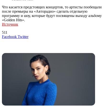
Что касается предстоящих концертов, то артисты пообещали
после премьеры на «Авторадио» сделать отдельную
программу и шоу, которые будут посвящены выходу альбому
«Golden Hits».
Источник
511
LinkedIn
Tumblr
Reddit
Вконтакте
Одноклассники
Skype
Messenger
Messenger
WhatsApp
Telegram
Viber
Line
Поделиться
Печатать
Facebook
Twitter
через
электронную
Похожие радио
почту