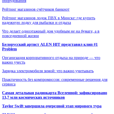
оборудования
Рейтинг магазинов счётчиков банкнот
Рейтинг магазинов лодок ПВХ в Минске: где купить
надежную лодку для рыбалки и отдыха
Что делает одноэтажный дом удобным не на бумаге, а в
повседневной жизни
Белорусский артист ALEN HIT представил клип #1
Problem
Организация корпоративного отдыха на природе — что
важно учесть
Зарядка электромобиля зимой: что важно учитывать
Практичность без компромиссов: современные решения для
сервиса
Самая детальная радиокарта Вселенной: зафиксировано
13,7 млн космических источников
Taylor Swift завершила очередной этап мирового тура