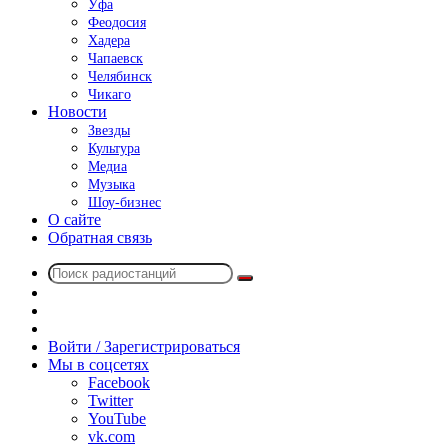
Уфа
Феодосия
Хадера
Чапаевск
Челябинск
Чикаго
Новости
Звезды
Культура
Медиа
Музыка
Шоу-бизнес
О сайте
Обратная связь
Поиск
Switch
радиостанций
skin
Sidebar
Случайное
радио
Войти / Зарегистрироваться
Мы в соцсетях
Facebook
Twitter
YouTube
vk.com