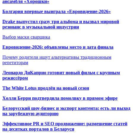
ансамбля «Хорошки»
Болгария впервые выиграла «Евровидение-2026»
Drake выпустил сразу три альбома и вызвал мировой
резонанс в музыкальной индустрии
Выбор маски сварщика
Евровидение-2026: объявлены место и дата финала
Почему родители ищут альтернативы традиционным
репетиторам
Леонардо ДиКаприо готовит новый фильм с крупным
режиссёром
The White Lotus продлён на новый сезон
Холли Берри подтвердила помолвк
у в прямом эфире
Белорусский шоу-бизнес и экспорт контента: есть ли выход
на зарубежную аудиторию
Эффективное PR и SEO продвижение:
размещение статей
на десятках порталов в Беларуси