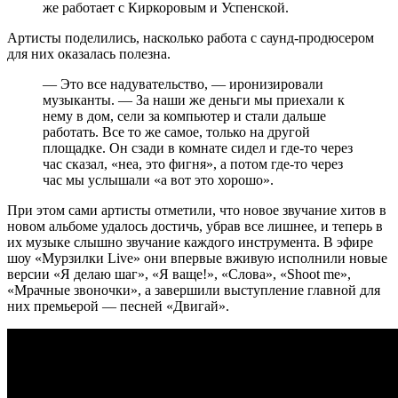
же работает с Киркоровым и Успенской.
Артисты поделились, насколько работа с саунд-продюсером
для них оказалась полезна.
— Это все надувательство, — иронизировали
музыканты. — За наши же деньги мы приехали к
нему в дом, сели за компьютер и стали дальше
работать. Все то же самое, только на другой
площадке. Он сзади в комнате сидел и где-то через
час сказал, «неа, это фигня», а потом где-то через
час мы услышали «а вот это хорошо».
При этом сами артисты отметили, что новое звучание хитов в
новом альбоме удалось достичь, убрав все лишнее, и теперь в
их музыке слышно звучание каждого инструмента. В эфире
шоу «Мурзилки Live» они впервые вживую исполнили новые
версии «Я делаю шаг», «Я ваще!», «Слова», «Shoot me»,
«Мрачные звоночки», а завершили выступление главной для
них премьерой — песней «Двигай».