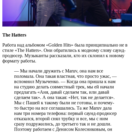
The Hatters
Работа над альбомом «Golden Hits» была принципиально не в
стиле «The Hatters». Они обратились к модному слову саунд-
продюсер. Музыканты рассказали, кто их склонил к новому
формату работы.
— Мы начали дружить с Maruv, она нам все
поломала. Она такая властная, что просто ужас, —
вспомнил Музыченко. — Когда она пришла к нам
на студию делать совместный трек, мы ей начали
предлагать «Аня, давай сделаем так, или давай
сделаем так». А она такая: «Нет, так не делается».
Мы с Пашей к такому были не готовы, и почему-
то быстро на все соглашались. Та же Maruv дала
нам три номера телефона: первый саунд-продюсер
отказался, второй снял трубку и все, мы с ним
сразу подружились, до третьего так и не дошли.
Поэтому работаем с Денисом Колесниковым, он