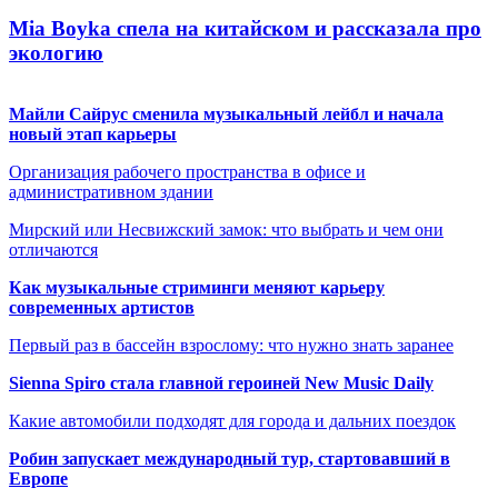
Mia Boyka спела на китайском и рассказала про
экологию
Майли Сайрус сменила музыкальный лейбл и начала
новый этап карьеры
Организация рабочего пространства в офисе и
административном здании
Мирский или Несвижский замок: что выбрать и чем они
отличаются
Как музыкальные стриминги меняют карьеру
современных артистов
Первый раз в бассейн взрослому: что нужно знать заранее
Sienna Spiro стала главной героиней New Music Daily
Какие автомобили подходят для города и дальних поездок
Робин запускает международный тур, стартовавший в
Европе