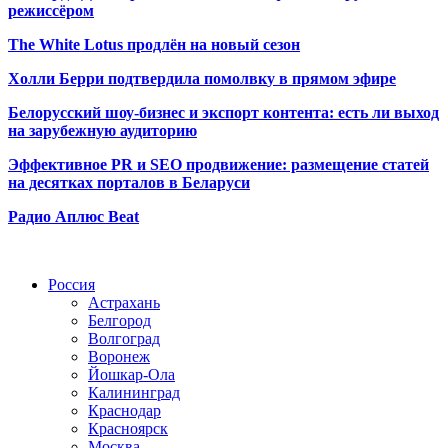
режиссёром
The White Lotus продлён на новый сезон
Холли Берри подтвердила помолвк
у в прямом эфире
Белорусский шоу-бизнес и экспорт контента: есть ли выход
на зарубежную аудиторию
Эффективное PR и SEO продвижение:
размещение статей
на десятках порталов в Беларуси
Радио Аплюс Beat
Радио по странам
Россия
Астрахань
Белгород
Волгоград
Воронеж
Йошкар-Ола
Калининград
Краснодар
Красноярск
Москва