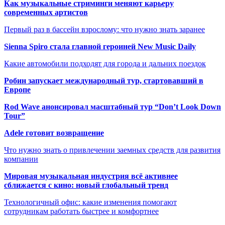
Как музыкальные стриминги меняют карьеру
современных артистов
Первый раз в бассейн взрослому: что нужно знать заранее
Sienna Spiro стала главной героиней New Music Daily
Какие автомобили подходят для города и дальних поездок
Робин запускает международный тур, стартовавший в
Европе
Rod Wave анонсировал масштабный тур “Don’t Look Down
Tour”
Adele готовит возвращение
Что нужно знать о привлечении заемных средств для развития
компании
Мировая музыкальная индустрия всё активнее
сближается с кино: новый глобальный тренд
Технологичный офис: какие изменения помогают
сотрудникам работать быстрее и комфортнее