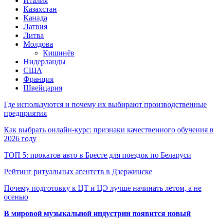
Италия
Казахстан
Канада
Латвия
Литва
Молдова
Кишинёв
Нидерланды
США
Франция
Швейцария
Где используются и почему их выбирают производственные
предприятия
Как выбрать онлайн-курс: признаки качественного обучения в
2026 году
ТОП 5: прокатов авто в Бресте для поездок по Беларуси
Рейтинг ритуальных агентств в Дзержинске
Почему подготовку к ЦТ и ЦЭ лучше начинать летом, а не
осенью
В мировой музыкальной индустрии появится новый