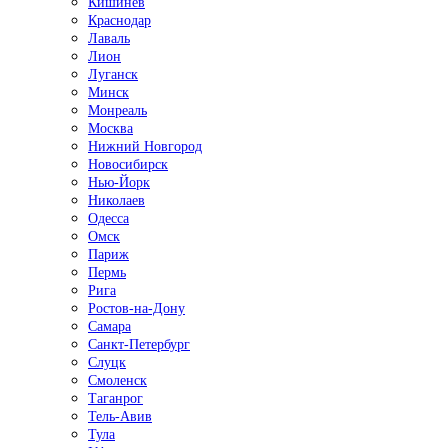
Кишинёв
Краснодар
Лаваль
Лион
Луганск
Минск
Монреаль
Москва
Нижний Новгород
Новосибирск
Нью-Йорк
Николаев
Одесса
Омск
Париж
Пермь
Рига
Ростов-на-Дону
Самара
Санкт-Петербург
Слуцк
Смоленск
Таганрог
Тель-Авив
Тула