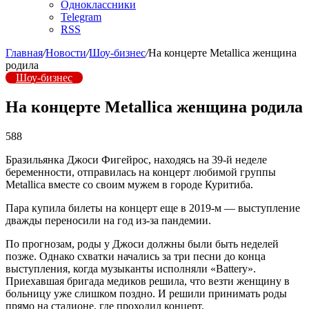
Одноклассники
Telegram
RSS
Главная
/
Новости
/
Шоу-бизнес
/
На концерте Metallica женщина
родила
Шоу-бизнес
На концерте Metallica женщина родила
588
Бразильянка Джоси Фигейрос, находясь на 39-й неделе
беременности, отправилась на концерт любимой группы
Metallica вместе со своим мужем в городе Куритиба.
Пара купила билеты на концерт еще в 2019-м — выступление
дважды переносили на год из-за пандемии.
По прогнозам, роды у Джоси должны были быть неделей
позже. Однако схватки начались за три песни до конца
выступления, когда музыканты исполняли «Battery».
Приехавшая бригада медиков решила, что везти женщину в
больницу уже слишком поздно. И решили принимать роды
прямо на стадионе, где проходил концерт.