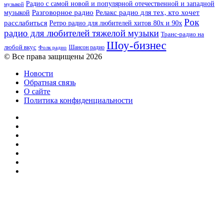
Радио с самой новой и популярной отечественной и западной
музыкой
музыкой
Разговорное радио
Релакс радио для тех, кто хочет
Рок
расслабиться
Ретро радио для любителей хитов 80х и 90х
радио для любителей тяжелой музыки
Транс-радио на
Шоу-бизнес
любой вкус
Шансон радио
Фолк радио
© Все права защищены 2026
Новости
Обратная связь
О сайте
Политика конфиденциальности
Facebook
Twitter
YouTube
vk.com
Одноклассники
Telegram
RSS
Кнопка
«Наверх»