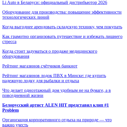
Li Auto в Беларуси: официальный дистрибьютор 2026
Оборудование для производства: повышение эффективности
технологических линий
Когда выгоднее арендовать складскую технику, чем покупать
Как грамотно организовать путешествие и избежать лишнего
стресса
Когда стоит задуматься о продаже медицинского
оборудования
Рейтинг магазинов счётчиков банкнот
Рейтинг магазинов лодок ПВХ в Минске: где купить
надежную лодку для рыбалки и отдыха
Что делает одноэтажный дом удобным не на бумаге, а в
повседневной жизни
Белорусский артист ALEN HIT представил клип #1
Problem
Организация корпоративного отдыха на природе — что
важно учесть