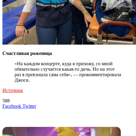
Счастливая роженица
«На каждом концерте, куда я прихожу, со мной
обязательно случается какая-то дичь. Но на этот
раз я превзошла сама себя», — прокомментировала
Джоси.
Источник
588
LinkedIn
Tumblr
Reddit
Вконтакте
Одноклассники
Skype
Messenger
Messenger
WhatsApp
Telegram
Viber
Line
Поделиться
Печатать
Facebook
Twitter
через
электронную
Похожие радио
почту