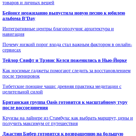
товаров и личных вещей
Бейонсе неожиданно выпустила новую песню к юбилею
альбома B’Day
Интегративные центры благополучия: архитектура и
навигация
Почему низкий порог входа стал важным фактором в онлайн-
сервисах
Тейлор Свифт и Трэвис Келси поженились в Нью-Йорке
Как носимые гаджеты помогают следить за восстановлением
после тренировок
Тибетские поющие чаши: древняя практика медитации с
целительной силой
Британская группа Oasis готовится к масштабному туру
после воссоединения
Круизы на лайнере из Стамбула: как выбрать маршрут, цены и
получить максимум от путешествия
Джастин Бибер готовится к возвращению на большую