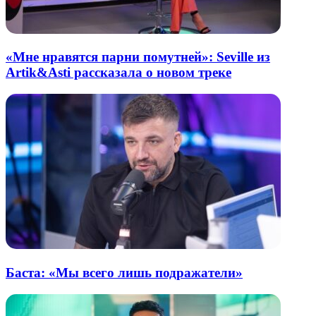
«Мне нравятся парни помутней»: Seville из
Artik&Asti рассказала о новом треке
Баста: «Мы всего лишь подражатели»