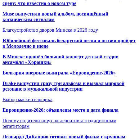
сцену: что известно о новом туре
Muse выпустили новый альбом, посвящённый
космическим сигналам
Благоустройство дворов Минска в 2026 году
Юбилейный фестиваль беларуской песни и поэзии пройдет
в Молодечно в июне
В Минске прошёл большой концерт детской студии
ансамбля «Хорошки»
Болгария впервые выиграла «Евровидение-2026»
Drake выпустил сразу три альбома и вызвал мировой
резонанс в музыкальной индустрии
Выбор маски сварщика
Евровидение-2026: объявлены место и дата финала
Почему родители ищут альтернативы традиционным
репетиторам
Леонардо ДиКаприо готовит новый фильм с крупным