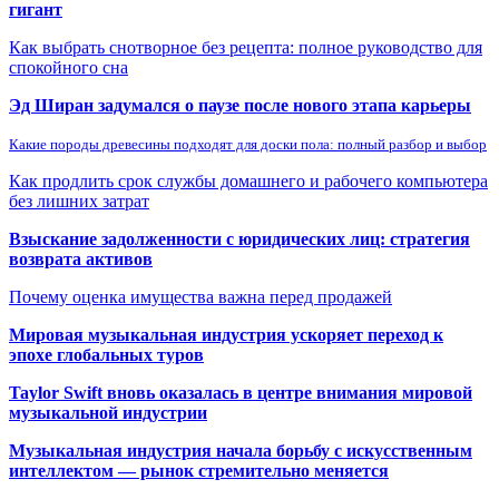
гигант
Как выбрать снотворное без рецепта: полное руководство для
спокойного сна
Эд Ширан задумался о паузе после нового этапа карьеры
Какие породы древесины подходят для доски пола: полный разбор и выбор
Как продлить срок службы домашнего и рабочего компьютера
без лишних затрат
Взыскание задолженности с юридических лиц: стратегия
возврата активов
Почему оценка имущества важна перед продажей
Мировая музыкальная индустрия ускоряет переход к
эпохе глобальных туров
Taylor Swift вновь оказалась в центре внимания мировой
музыкальной индустрии
Музыкальная индустрия начала борьбу с искусственным
интеллектом — рынок стремительно меняется