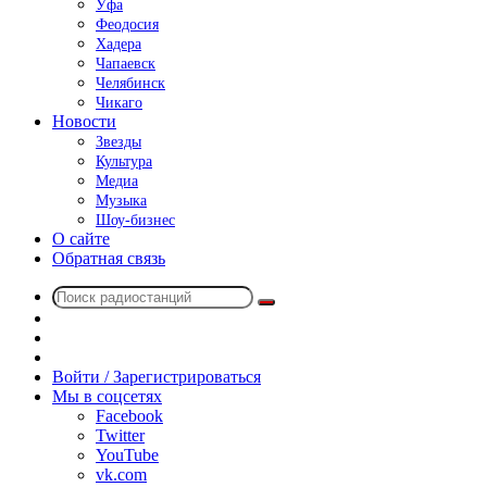
Уфа
Феодосия
Хадера
Чапаевск
Челябинск
Чикаго
Новости
Звезды
Культура
Медиа
Музыка
Шоу-бизнес
О сайте
Обратная связь
Поиск
Switch
радиостанций
skin
Sidebar
Случайное
радио
Войти / Зарегистрироваться
Мы в соцсетях
Facebook
Twitter
YouTube
vk.com