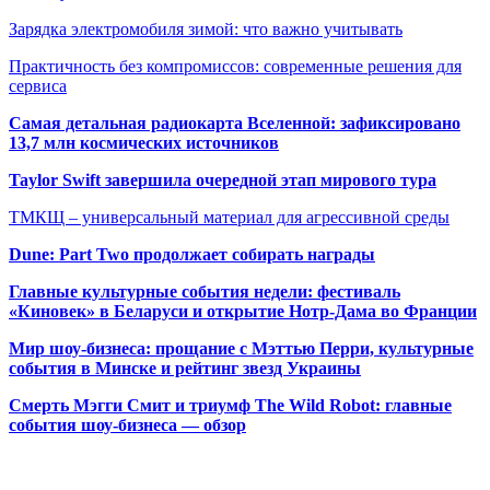
Зарядка электромобиля зимой: что важно учитывать
Практичность без компромиссов: современные решения для
сервиса
Самая детальная радиокарта Вселенной: зафиксировано
13,7 млн космических источников
Taylor Swift завершила очередной этап мирового тура
ТМКЩ – универсальный материал для агрессивной среды
Dune: Part Two продолжает собирать награды
Главные культурные события недели: фестиваль
«Киновек» в Беларуси и открытие Нотр-Дама во Франции
Мир шоу-бизнеса: прощание с Мэттью Перри, культурные
события в Минске и рейтинг звезд Украины
Смерть Мэгги Смит и триумф The Wild Robot: главные
события шоу-бизнеса — обзор
Популярные радиостанции