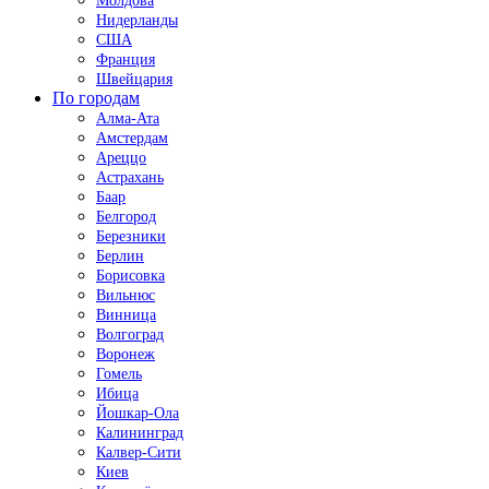
Молдова
Нидерланды
США
Франция
Швейцария
По городам
Алма-Ата
Амстердам
Ареццо
Астрахань
Баар
Белгород
Березники
Берлин
Борисовка
Вильнюс
Винница
Волгоград
Воронеж
Гомель
Ибица
Йошкар-Ола
Калининград
Калвер-Сити
Киев