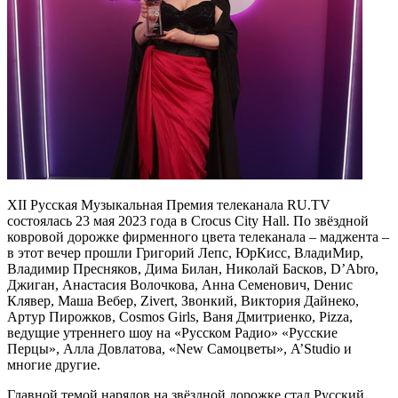
XII Русская Музыкальная Премия телеканала RU.TV
состоялась 23 мая 2023 года в Crocus City Hall. По звёздной
ковровой дорожке фирменного цвета телеканала – маджента –
в этот вечер прошли Григорий Лепс, ЮрКисс, ВладиМир,
Владимир Пресняков, Дима Билан, Николай Басков, D’Abro,
Джиган, Анастасия Волочкова, Анна Семенович, Dенис
Клявер, Маша Вебер, Zivert, Звонкий, Виктория Дайнеко,
Артур Пирожков, Cosmos Girls, Ваня Дмитриенко, Pizza,
ведущие утреннего шоу на «Русском Радио» «Русские
Перцы», Алла Довлатова, «New Самоцветы», A’Studio и
многие другие.
Главной темой нарядов на звёздной дорожке стал Русский