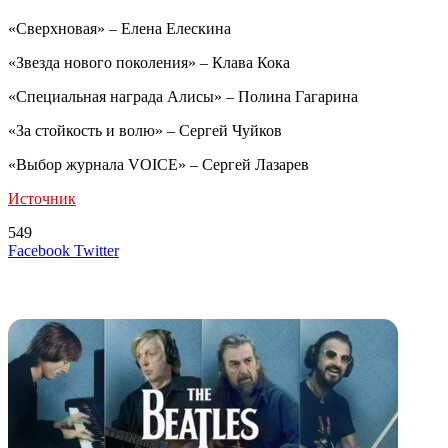
«Сверхновая» – Елена Елескина
«Звезда нового поколения» – Клава Кока
«Специальная награда Алисы» – Полина Гагарина
«За стойкость и волю» – Сергей Чуйков
«Выбор журнала VOICE» – Сергей Лазарев
Источник
549
LinkedIn
Tumblr
Reddit
Вконтакте
Одноклассники
Skype
Messenger
Messenger
WhatsApp
Telegram
Viber
Line
Поделиться
Печатать
Facebook
Twitter
через
электронную
Похожие радио
почту