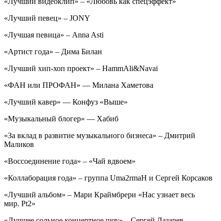
«Лучший видеоклип» – «Любовь как спецэффект»
«Лучший певец» – JONY
«Лучшая певица» – Anna Asti
«Артист года» – Дима Билан
«Лучший хип-хоп проект» – HammAli&Navai
«ФАН или ПРОФАН» — Милана Хаметова
«Лучший кавер» — Конфуз «Выше»
«Музыкальный блогер» — Хабиб
«За вклад в развитие музыкального бизнеса» – Дмитрий
Маликов
«Воссоединение года» – «Чай вдвоем»
«Коллаборация года» – группа Uma2rmaH и Сергей Корсаков
«Лучший альбом» – Мари Краймбрери «Нас узнает весь
мир. Pt2»
«Лучшее сольное концертное шоу» – Сергей Лазарев