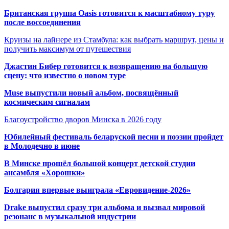
Британская группа Oasis готовится к масштабному туру
после воссоединения
Круизы на лайнере из Стамбула: как выбрать маршрут, цены и
получить максимум от путешествия
Джастин Бибер готовится к возвращению на большую
сцену: что известно о новом туре
Muse выпустили новый альбом, посвящённый
космическим сигналам
Благоустройство дворов Минска в 2026 году
Юбилейный фестиваль беларуской песни и поэзии пройдет
в Молодечно в июне
В Минске прошёл большой концерт детской студии
ансамбля «Хорошки»
Болгария впервые выиграла «Евровидение-2026»
Drake выпустил сразу три альбома и вызвал мировой
резонанс в музыкальной индустрии