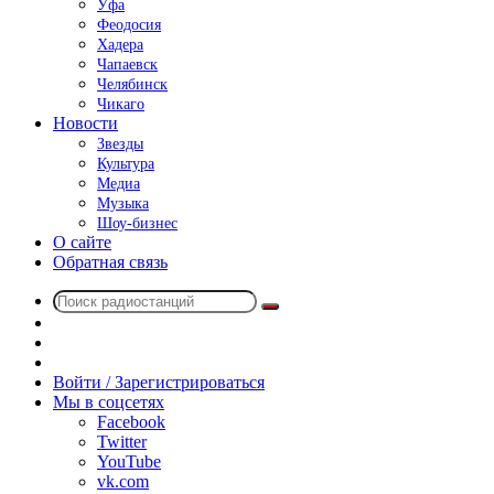
Уфа
Феодосия
Хадера
Чапаевск
Челябинск
Чикаго
Новости
Звезды
Культура
Медиа
Музыка
Шоу-бизнес
О сайте
Обратная связь
Поиск
Switch
радиостанций
skin
Sidebar
Случайное
радио
Войти / Зарегистрироваться
Мы в соцсетях
Facebook
Twitter
YouTube
vk.com