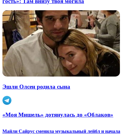
гость»: Там внизу твоя могила
Эшли Олсен родила сына
«Моя Мишель» дотянулась до «Облаков»
Майли Сайрус сменила музыкальный лейбл и начала