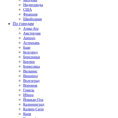
Молдова
Нидерланды
США
Франция
Швейцария
По городам
Алма-Ата
Амстердам
Ареццо
Астрахань
Баар
Белгород
Березники
Берлин
Борисовка
Вильнюс
Винница
Волгоград
Воронеж
Гомель
Ибица
Йошкар-Ола
Калининград
Калвер-Сити
Киев