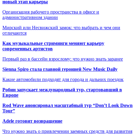
новый этап карьеры
Организация рабочего пространства в офисе и
административном здании
Мирский или Несвижский замок: что выбрать и чем они
отличаются
Как музыкальные стриминги меняют карьеру
современных артистов
Первый раз в бассейн взрослому: что нужно знать заранее
Sienna Spiro стала главной героиней New Music Daily
Какие автомобили подходят для города и дальних поездок
Робин запускает международный тур, стартовавший в
Европе
Rod Wave анонсировал масштабный тур “Don’t Look Down
Tour”
Adele готовит возвращение
Что нужно знать о привлечении заемных средств для развития