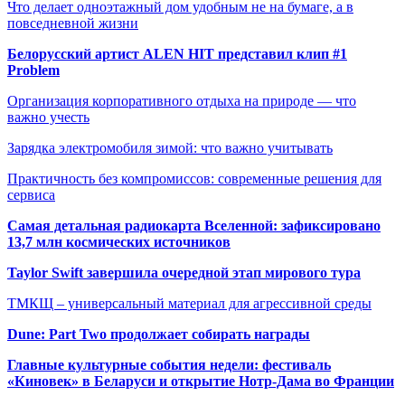
Что делает одноэтажный дом удобным не на бумаге, а в
повседневной жизни
Белорусский артист ALEN HIT представил клип #1
Problem
Организация корпоративного отдыха на природе — что
важно учесть
Зарядка электромобиля зимой: что важно учитывать
Практичность без компромиссов: современные решения для
сервиса
Самая детальная радиокарта Вселенной: зафиксировано
13,7 млн космических источников
Taylor Swift завершила очередной этап мирового тура
ТМКЩ – универсальный материал для агрессивной среды
Dune: Part Two продолжает собирать награды
Главные культурные события недели: фестиваль
«Киновек» в Беларуси и открытие Нотр-Дама во Франции