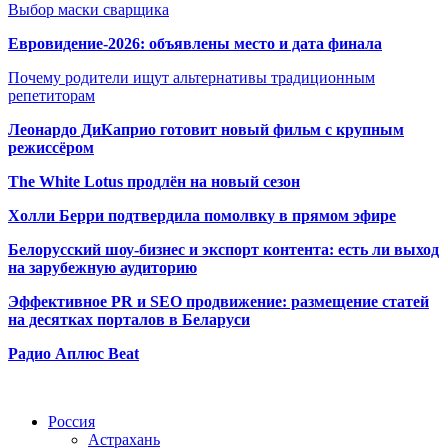
Выбор маски сварщика
Евровидение-2026: объявлены место и дата финала
Почему родители ищут альтернативы традиционным
репетиторам
Леонардо ДиКаприо готовит новый фильм с крупным
режиссёром
The White Lotus продлён на новый сезон
Холли Берри подтвердила помолвк
у в прямом эфире
Белорусский шоу-бизнес и экспорт контента: есть ли выход
на зарубежную аудиторию
Эффективное PR и SEO продвижение:
размещение статей
на десятках порталов в Беларуси
Радио Аплюс Beat
Радио по странам
Россия
Астрахань