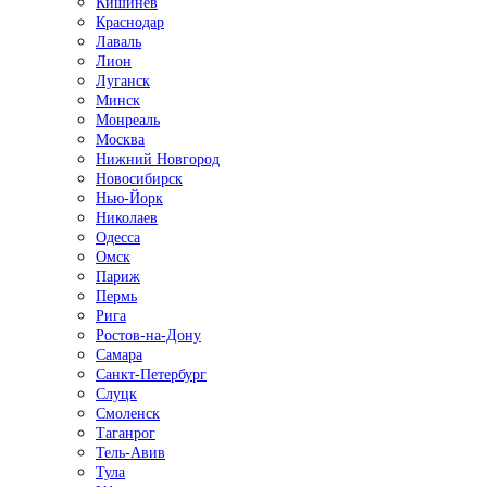
Кишинёв
Краснодар
Лаваль
Лион
Луганск
Минск
Монреаль
Москва
Нижний Новгород
Новосибирск
Нью-Йорк
Николаев
Одесса
Омск
Париж
Пермь
Рига
Ростов-на-Дону
Самара
Санкт-Петербург
Слуцк
Смоленск
Таганрог
Тель-Авив
Тула