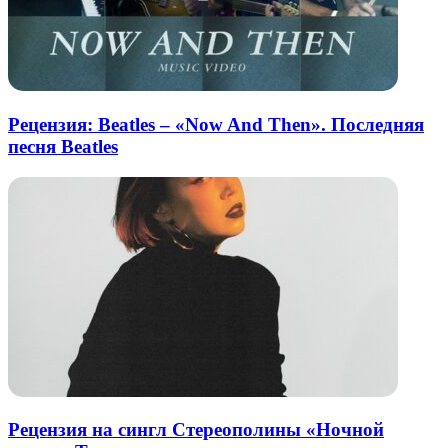
Рецензия: Beatles – «Now And Then». Последняя
песня Beatles
Рецензия на сингл Стереополины «Ночной