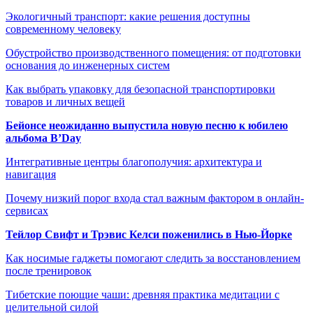
Экологичный транспорт: какие решения доступны
современному человеку
Обустройство производственного помещения: от подготовки
основания до инженерных систем
Как выбрать упаковку для безопасной транспортировки
товаров и личных вещей
Бейонсе неожиданно выпустила новую песню к юбилею
альбома B’Day
Интегративные центры благополучия: архитектура и
навигация
Почему низкий порог входа стал важным фактором в онлайн-
сервисах
Тейлор Свифт и Трэвис Келси поженились в Нью-Йорке
Как носимые гаджеты помогают следить за восстановлением
после тренировок
Тибетские поющие чаши: древняя практика медитации с
целительной силой