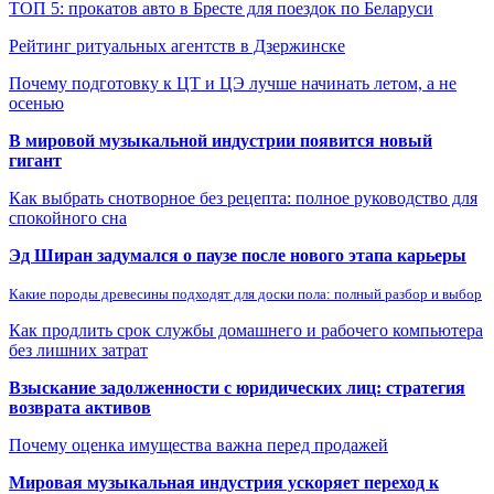
ТОП 5: прокатов авто в Бресте для поездок по Беларуси
Рейтинг ритуальных агентств в Дзержинске
Почему подготовку к ЦТ и ЦЭ лучше начинать летом, а не
осенью
В мировой музыкальной индустрии появится новый
гигант
Как выбрать снотворное без рецепта: полное руководство для
спокойного сна
Эд Ширан задумался о паузе после нового этапа карьеры
Какие породы древесины подходят для доски пола: полный разбор и выбор
Как продлить срок службы домашнего и рабочего компьютера
без лишних затрат
Взыскание задолженности с юридических лиц: стратегия
возврата активов
Почему оценка имущества важна перед продажей
Мировая музыкальная индустрия ускоряет переход к