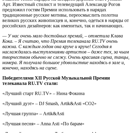
Арт. Известный стилист и телеведущий Александр Рогов
предложил гостям Премии использовать в нарядах
традиционные русские мотивы, переосмыслить полотна
великих русских живописцев и, конечно, одеться в наряды от
российских дизайнеров: как именитых, так и начинающих.
— У нас очень мало достойных премий, – отметила Клава
Кока. – Я считаю, что Премия телеканала RU.TV очень
важна. С каждым годом она круче и круче! Сегодня я
наслаждалась выступлениями артистов – даже тех, за чьим
творчеством обычно не слежу. Очень красивая сцена, танцы,
номера. Я получала большое удовольствие находясь в зале и,
конечно, находясь на сцене.
Победителями XII Русской Музыкальной Премии
телеканала RU.TV стали:
«Лучший старт RU.TV» – Нина Фокина
«Лучший дуэт» – DJ Smash, Artik&Asti «СО2»
«Лучшая группа» – Artik&Asti
«Лучшая песня» – Anna Asti «По барам»