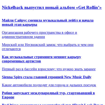
Nickelback выпустил новый альбом «Get Rollin’»
Майли Сайрус сменила музыкальный лейбл и начала
новый этап карьеры
Организация рабочего пространства в офисе и
административном здании
Мирский или Несвижский замок: что выбрать и чем они
отличаются
Как музыкальные стриминги меняют карьеру
современных артистов
Первый раз в бассейн взрослому: что нужно знать заранее
Sienna Spiro стала главной героиней New Music Daily
Какие автомобили подходят для города и дальних поездок
Робин запускает международный тур, стартовавший в
Европе