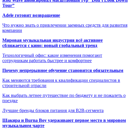
Rod Wave анонсировал масштабный тур “Don’t Look Down
Tour”
Adele готовит возвращение
Что нужно знать о привлечении заемных средств для развития
компании
Мировая музыкальная индустрия всё активнее
сближается с кино: новый глобальный тренд
Технологичный офис: какие изменения помогают
сотрудникам работать быстрее и комфортнее
Почему непрерывное обучение становится обязательным
Как меняются требования к квалификации специалистов в
строительной отрасли
Как выбрать летнее путешествие по бюджету и не пожалеть о
поездке
Лучшие бренды блоков питания для B2B-сегмента
Шакира и Burna Boy удерживают первое место в мировом
музыкальном чарте