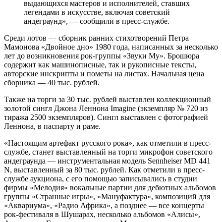
выдающихся мастеров и исполнителей, ставших
легендами в искусстве, включая советский
андеграунд», — сообщили в пресс-службе.
Среди лотов — сборник ранних стихотворений Петра
Мамонова «Двойное дно» 1980 года, написанных за несколько
лет до возникновения рок-группы «Звуки Му». Брошюра
содержит как машинописные, так и рукописные тексты,
авторские инскрипты и пометы на листах. Начальная цена
сборника — 40 тыс. рублей.
Также на торги за 30 тыс. рублей выставлен коллекционный
золотой сингл Джона Леннона Imagine (экземпляр № 720 из
тиража 2500 экземпляров). Сингл выставлен с фотографией
Леннона, в паспарту и раме.
«Настоящим артефакт русского рока», как отметили в пресс-
службе, станет выставленный на торги микрофон советского
андеграунда — инструментальная модель Sennheiser MD 441
N, выставленный за 80 тыс. рублей. Как отметили в пресс-
службе аукциона, с его помощью записывались в студии
фирмы «Мелодия» вокальные партии для дебютных альбомов
группы «Странные игры», «Мануфактура», композиций для
«Аквариума», «Радио Африка», а позднее — все концерты
рок-фестиваля в Шушарах, несколько альбомов «Алисы»,