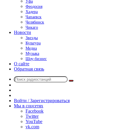
Уфа
Феодосия
Хадера
Чапаевск
Челябинск
Чикаго
Новости
Звезды
Культура
Медиа
Музыка
Шоу-бизнес
О сайте
Обратная связь
Поиск
Switch
радиостанций
skin
Sidebar
Случайное
радио
Войти / Зарегистрироваться
Мы в соцсетях
Facebook
Twitter
YouTube
vk.com