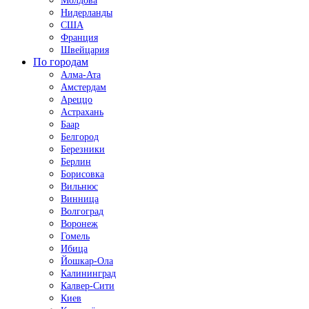
Молдова
Нидерланды
США
Франция
Швейцария
По городам
Алма-Ата
Амстердам
Ареццо
Астрахань
Баар
Белгород
Березники
Берлин
Борисовка
Вильнюс
Винница
Волгоград
Воронеж
Гомель
Ибица
Йошкар-Ола
Калининград
Калвер-Сити
Киев