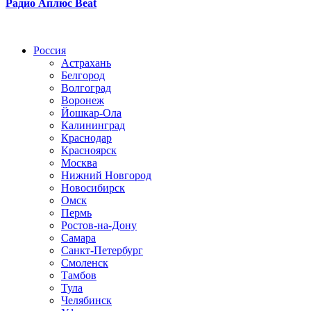
Радио Аплюс Beat
Радио по странам
Россия
Астрахань
Белгород
Волгоград
Воронеж
Йошкар-Ола
Калининград
Краснодар
Красноярск
Москва
Нижний Новгород
Новосибирск
Омск
Пермь
Ростов-на-Дону
Самара
Санкт-Петербург
Смоленск
Тамбов
Тула
Челябинск