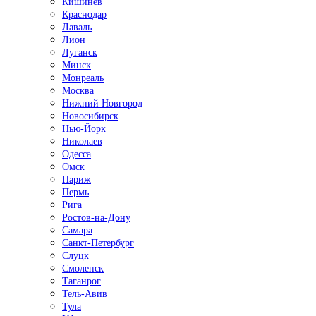
Кишинёв
Краснодар
Лаваль
Лион
Луганск
Минск
Монреаль
Москва
Нижний Новгород
Новосибирск
Нью-Йорк
Николаев
Одесса
Омск
Париж
Пермь
Рига
Ростов-на-Дону
Самара
Санкт-Петербург
Слуцк
Смоленск
Таганрог
Тель-Авив
Тула