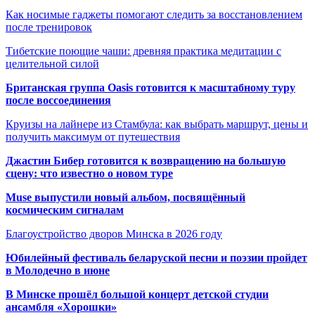
Как носимые гаджеты помогают следить за восстановлением
после тренировок
Тибетские поющие чаши: древняя практика медитации с
целительной силой
Британская группа Oasis готовится к масштабному туру
после воссоединения
Круизы на лайнере из Стамбула: как выбрать маршрут, цены и
получить максимум от путешествия
Джастин Бибер готовится к возвращению на большую
сцену: что известно о новом туре
Muse выпустили новый альбом, посвящённый
космическим сигналам
Благоустройство дворов Минска в 2026 году
Юбилейный фестиваль беларуской песни и поэзии пройдет
в Молодечно в июне
В Минске прошёл большой концерт детской студии
ансамбля «Хорошки»