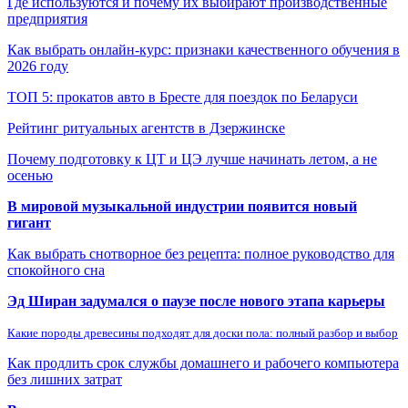
Где используются и почему их выбирают производственные
предприятия
Как выбрать онлайн-курс: признаки качественного обучения в
2026 году
ТОП 5: прокатов авто в Бресте для поездок по Беларуси
Рейтинг ритуальных агентств в Дзержинске
Почему подготовку к ЦТ и ЦЭ лучше начинать летом, а не
осенью
В мировой музыкальной индустрии появится новый
гигант
Как выбрать снотворное без рецепта: полное руководство для
спокойного сна
Эд Ширан задумался о паузе после нового этапа карьеры
Какие породы древесины подходят для доски пола: полный разбор и выбор
Как продлить срок службы домашнего и рабочего компьютера
без лишних затрат