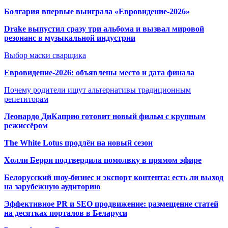
Болгария впервые выиграла «Евровидение-2026»
Drake выпустил сразу три альбома и вызвал мировой
резонанс в музыкальной индустрии
Выбор маски сварщика
Евровидение-2026: объявлены место и дата финала
Почему родители ищут альтернативы традиционным
репетиторам
Леонардо ДиКаприо готовит новый фильм с крупным
режиссёром
The White Lotus продлён на новый сезон
Холли Берри подтвердила помолвк
у в прямом эфире
Белорусский шоу-бизнес и экспорт контента: есть ли выход
на зарубежную аудиторию
Эффективное PR и SEO продвижение:
размещение статей
на десятках порталов в Беларуси