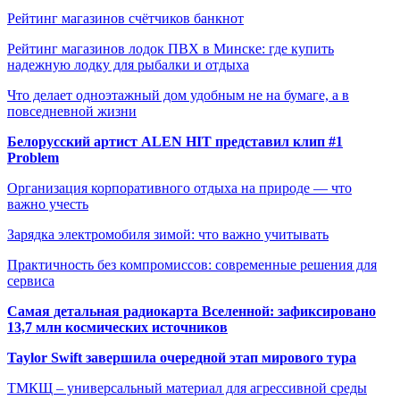
Рейтинг магазинов счётчиков банкнот
Рейтинг магазинов лодок ПВХ в Минске: где купить
надежную лодку для рыбалки и отдыха
Что делает одноэтажный дом удобным не на бумаге, а в
повседневной жизни
Белорусский артист ALEN HIT представил клип #1
Problem
Организация корпоративного отдыха на природе — что
важно учесть
Зарядка электромобиля зимой: что важно учитывать
Практичность без компромиссов: современные решения для
сервиса
Самая детальная радиокарта Вселенной: зафиксировано
13,7 млн космических источников
Taylor Swift завершила очередной этап мирового тура
ТМКЩ – универсальный материал для агрессивной среды