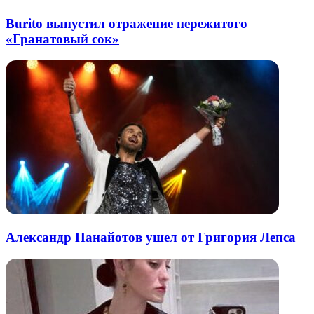
Burito выпустил отражение пережитого
«Гранатовый сок»
Александр Панайотов ушел от Григория Лепса