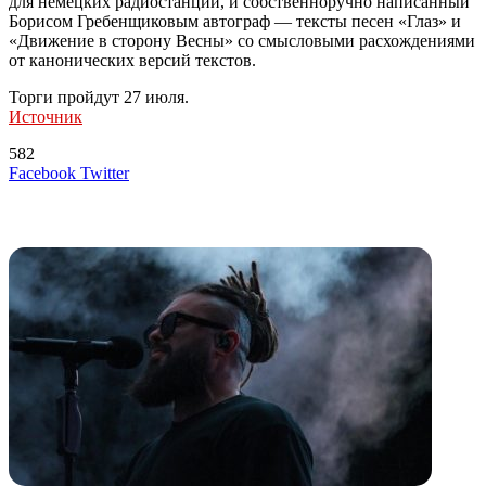
для немецких радиостанций, и собственноручно написанный
Борисом Гребенщиковым автограф — тексты песен «Глаз» и
«Движение в сторону Весны» со смысловыми расхождениями
от канонических версий текстов.
Торги пройдут 27 июля.
Источник
582
LinkedIn
Tumblr
Reddit
Вконтакте
Одноклассники
Skype
Messenger
Messenger
WhatsApp
Telegram
Viber
Line
Поделиться
Печатать
Facebook
Twitter
через
электронную
Похожие радио
почту