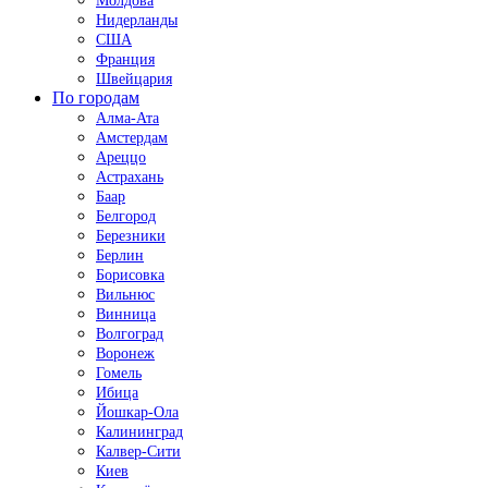
Молдова
Нидерланды
США
Франция
Швейцария
По городам
Алма-Ата
Амстердам
Ареццо
Астрахань
Баар
Белгород
Березники
Берлин
Борисовка
Вильнюс
Винница
Волгоград
Воронеж
Гомель
Ибица
Йошкар-Ола
Калининград
Калвер-Сити
Киев