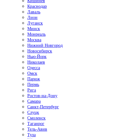
Кишинёв
Краснодар
Лаваль
Лион
Луганск
Минск
Монреаль
Москва
Нижний Новгород
Новосибирск
Нью-Йорк
Николаев
Одесса
Омск
Париж
Пермь
Рига
Ростов-на-Дону
Самара
Санкт-Петербург
Слуцк
Смоленск
Таганрог
Тель-Авив
Тула