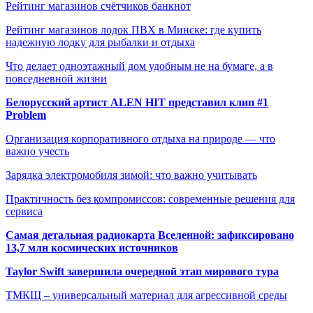
Рейтинг магазинов счётчиков банкнот
Рейтинг магазинов лодок ПВХ в Минске: где купить
надежную лодку для рыбалки и отдыха
Что делает одноэтажный дом удобным не на бумаге, а в
повседневной жизни
Белорусский артист ALEN HIT представил клип #1
Problem
Организация корпоративного отдыха на природе — что
важно учесть
Зарядка электромобиля зимой: что важно учитывать
Практичность без компромиссов: современные решения для
сервиса
Самая детальная радиокарта Вселенной: зафиксировано
13,7 млн космических источников
Taylor Swift завершила очередной этап мирового тура
ТМКЩ – универсальный материал для агрессивной среды