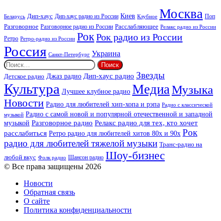
Москва
Киев
Дип-хаус
Дип-хаус радио из России
Клубное
Поп
Беларусь
Разговорное
Расслабляющее
Разговорное радио из России
Релакс радио из России
Рок
Рок радио из России
Ретро
Ретро-радио из России
Россия
Украина
Санкт-Петербург
Найти:
Звезды
Дип-хаус радио
Джаз радио
Детское радио
Культура
Медиа
Музыка
Лучшее клубное радио
Новости
Радио для любителей хип-хопа и рэпа
Радио с классической
Радио с самой новой и популярной отечественной и западной
музыкой
музыкой
Разговорное радио
Релакс радио для тех, кто хочет
Рок
расслабиться
Ретро радио для любителей хитов 80х и 90х
радио для любителей тяжелой музыки
Транс-радио на
Шоу-бизнес
любой вкус
Шансон радио
Фолк радио
© Все права защищены 2026
Новости
Обратная связь
О сайте
Политика конфиденциальности