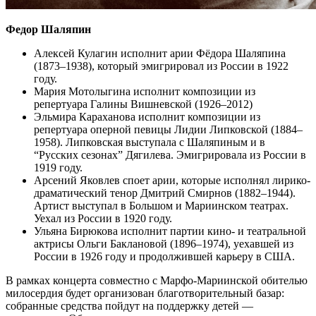
Федор Шаляпин
Алексей Кулагин исполнит арии Фёдора Шаляпина
(1873–1938), который эмигрировал из России в 1922
году.
Мария Мотолыгина исполнит композиции из
репертуара Галины Вишневской (1926–2012)
Эльмира Караханова исполнит композиции из
репертуара оперной певицы Лидии Липковской (1884–
1958). Липковская выступала с Шаляпиным и в
“Русских сезонах” Дягилева. Эмигрировала из России в
1919 году.
Арсений Яковлев споет арии, которые исполнял лирико-
драматический тенор Дмитрий Смирнов (1882–1944).
Артист выступал в Большом и Мариинском театрах.
Уехал из России в 1920 году.
Ульяна Бирюкова исполнит партии кино- и театральной
актрисы Ольги Баклановой (1896–1974), уехавшей из
России в 1926 году и продолжившей карьеру в США.
В рамках концерта совместно с Марфо-Мариинской обителью
милосердия будет организован благотворительный базар:
собранные средства пойдут на поддержку детей —