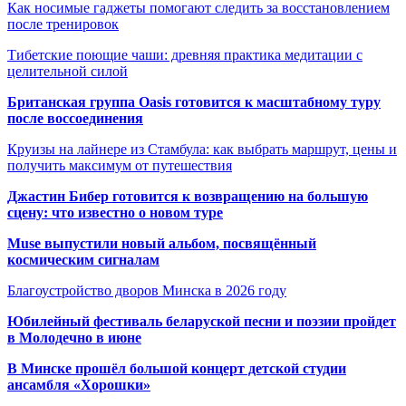
Как носимые гаджеты помогают следить за восстановлением
после тренировок
Тибетские поющие чаши: древняя практика медитации с
целительной силой
Британская группа Oasis готовится к масштабному туру
после воссоединения
Круизы на лайнере из Стамбула: как выбрать маршрут, цены и
получить максимум от путешествия
Джастин Бибер готовится к возвращению на большую
сцену: что известно о новом туре
Muse выпустили новый альбом, посвящённый
космическим сигналам
Благоустройство дворов Минска в 2026 году
Юбилейный фестиваль беларуской песни и поэзии пройдет
в Молодечно в июне
В Минске прошёл большой концерт детской студии
ансамбля «Хорошки»