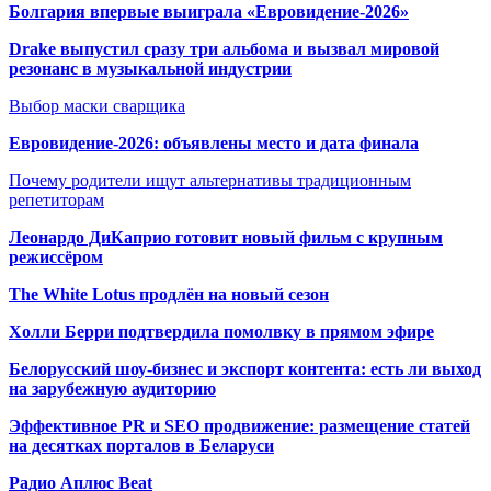
Болгария впервые выиграла «Евровидение-2026»
Drake выпустил сразу три альбома и вызвал мировой
резонанс в музыкальной индустрии
Выбор маски сварщика
Евровидение-2026: объявлены место и дата финала
Почему родители ищут альтернативы традиционным
репетиторам
Леонардо ДиКаприо готовит новый фильм с крупным
режиссёром
The White Lotus продлён на новый сезон
Холли Берри подтвердила помолвк
у в прямом эфире
Белорусский шоу-бизнес и экспорт контента: есть ли выход
на зарубежную аудиторию
Эффективное PR и SEO продвижение:
размещение статей
на десятках порталов в Беларуси
Радио Аплюс Beat