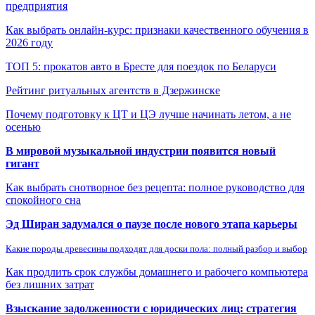
предприятия
Как выбрать онлайн-курс: признаки качественного обучения в
2026 году
ТОП 5: прокатов авто в Бресте для поездок по Беларуси
Рейтинг ритуальных агентств в Дзержинске
Почему подготовку к ЦТ и ЦЭ лучше начинать летом, а не
осенью
В мировой музыкальной индустрии появится новый
гигант
Как выбрать снотворное без рецепта: полное руководство для
спокойного сна
Эд Ширан задумался о паузе после нового этапа карьеры
Какие породы древесины подходят для доски пола: полный разбор и выбор
Как продлить срок службы домашнего и рабочего компьютера
без лишних затрат
Взыскание задолженности с юридических лиц: стратегия