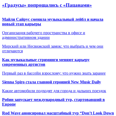
«Градусы» попрощались с «Пацанами»
Майли Сайрус сменила музыкальный лейбл и начала
новый этап карьеры
Организация рабочего пространства в офисе и
административном здании
Мирский или Несвижский замок: что выбрать и чем они
отличаются
Как музыкальные стриминги меняют карьеру
современных артистов
Первый раз в бассейн взрослому: что нужно знать заранее
Sienna Spiro стала главной героиней New Music Daily
Какие автомобили подходят для города и дальних поездок
Робин запускает международный тур, стартовавший в
Европе
Rod Wave анонсировал масштабный тур “Don’t Look Down