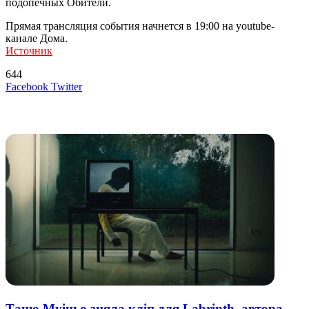
подопечных Обители.
Прямая трансляция события начнется в 19:00 на youtube-
канале Дома.
Источник
644
LinkedIn
Tumblr
Reddit
Вконтакте
Одноклассники
Skype
Messenger
Messenger
WhatsApp
Telegram
Viber
Line
Поделиться
Печатать
Facebook
Twitter
через
электронную
Похожие радио
почту
Таню Муіньо зняла кліп для Labrinth, автора