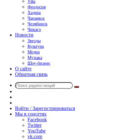
Уфа
Феодосия
Хадера
Чапаевск
Челябинск
Чикаго
Новости
Звезды
Культура
Медиа
Музыка
Шоу-бизнес
О сайте
Обратная связь
Поиск
Switch
радиостанций
skin
Sidebar
Случайное
радио
Войти / Зарегистрироваться
Мы в соцсетях
Facebook
Twitter
YouTube
vk.com