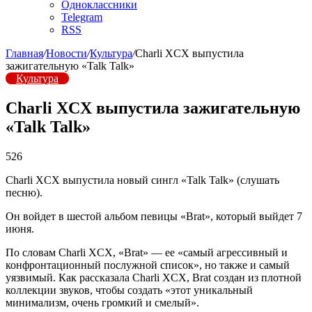
Одноклассники
Telegram
RSS
Главная
/
Новости
/
Культура
/
Charli XCX выпустила
зажигательную «Talk Talk»
Культура
Charli XCX выпустила зажигательную
«Talk Talk»
526
Charli XCX выпустила новый сингл «Talk Talk» (слушать
песню).
Он войдет в шестой альбом певицы «Brat», который выйдет 7
июня.
По словам Charli XCX, «Brat» — ее «самый агрессивный и
конфронтационный послужной список», но также и самый
уязвимый. Как рассказала Charli XCX, Brat создан из плотной
коллекции звуков, чтобы создать «этот уникальный
минимализм, очень громкий и смелый».