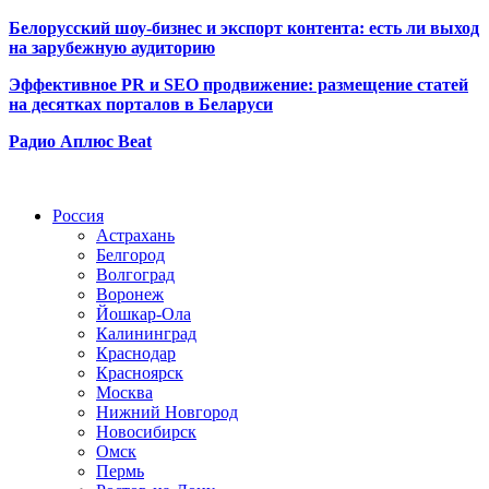
Белорусский шоу-бизнес и экспорт контента: есть ли выход
на зарубежную аудиторию
Эффективное PR и SEO продвижение:
размещение статей
на десятках порталов в Беларуси
Радио Аплюс Beat
Радио по странам
Россия
Астрахань
Белгород
Волгоград
Воронеж
Йошкар-Ола
Калининград
Краснодар
Красноярск
Москва
Нижний Новгород
Новосибирск
Омск
Пермь