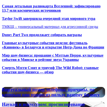
Самая детальная радиокарта Вселенной: зафиксировано
13,7 млн космических источников
Taylor Swift завершила очередной этап мирового тура
ТМКЩ – универсальный материал для агрессивной среды
Dune: Part Two продолжает собирать награды
Главные культурные события недели: фестиваль
«Киновек» в Беларуси и открытие Нотр-Дама во Франции
Мир шоу-бизнеса: прощание с Мэттью Перри, культурные
события в Минске и рейтинг звезд Украины
Смерть Мэгги Смит и триумф The Wild Robot: главные
события шоу-бизнеса — обзор
Популярные радиостанции
Виртуальный
Виртуальный номер телефона: причины, по
номер
которым они приносят пользу вашему бизнесу
телефона:
причины,
Наукой
Наукой и искусством: прогнозирование
по