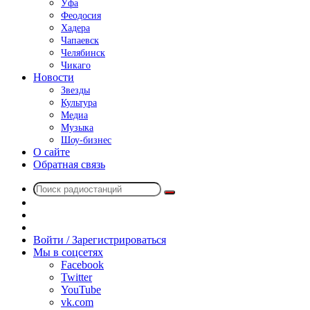
Уфа
Феодосия
Хадера
Чапаевск
Челябинск
Чикаго
Новости
Звезды
Культура
Медиа
Музыка
Шоу-бизнес
О сайте
Обратная связь
Поиск
Switch
радиостанций
skin
Sidebar
Случайное
радио
Войти / Зарегистрироваться
Мы в соцсетях
Facebook
Twitter
YouTube
vk.com