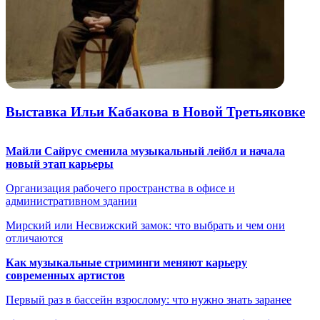
Выставка Ильи Кабакова в Новой Третьяковке
Майли Сайрус сменила музыкальный лейбл и начала
новый этап карьеры
Организация рабочего пространства в офисе и
административном здании
Мирский или Несвижский замок: что выбрать и чем они
отличаются
Как музыкальные стриминги меняют карьеру
современных артистов
Первый раз в бассейн взрослому: что нужно знать заранее