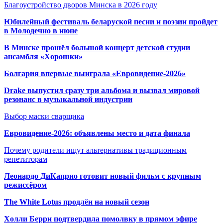
Благоустройство дворов Минска в 2026 году
Юбилейный фестиваль беларуской песни и поэзии пройдет
в Молодечно в июне
В Минске прошёл большой концерт детской студии
ансамбля «Хорошки»
Болгария впервые выиграла «Евровидение-2026»
Drake выпустил сразу три альбома и вызвал мировой
резонанс в музыкальной индустрии
Выбор маски сварщика
Евровидение-2026: объявлены место и дата финала
Почему родители ищут альтернативы традиционным
репетиторам
Леонардо ДиКаприо готовит новый фильм с крупным
режиссёром
The White Lotus продлён на новый сезон
Холли Берри подтвердила помолвк
у в прямом эфире