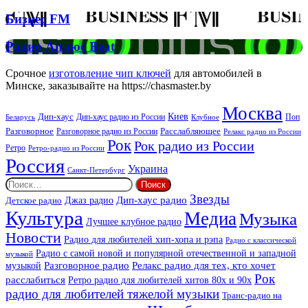
Звучать
Бизнес
Бизнес FM
FM
Радио
Радио Аплюс Beat
Аплюс
Beat
Срочное
изготовление чип ключей
для автомобилей в
Минске, заказывайте на https://chasmaster.by
Москва
Киев
Дип-хаус
Дип-хаус радио из России
Клубное
Поп
Беларусь
Разговорное
Расслабляющее
Разговорное радио из России
Релакс радио из России
Рок
Рок радио из России
Ретро
Ретро-радио из России
Россия
Украина
Санкт-Петербург
Найти:
Звезды
Дип-хаус радио
Джаз радио
Детское радио
Культура
Медиа
Музыка
Лучшее клубное радио
Новости
Радио для любителей хип-хопа и рэпа
Радио с классической
Радио с самой новой и популярной отечественной и западной
музыкой
музыкой
Разговорное радио
Релакс радио для тех, кто хочет
Рок
расслабиться
Ретро радио для любителей хитов 80х и 90х
радио для любителей тяжелой музыки
Транс-радио на