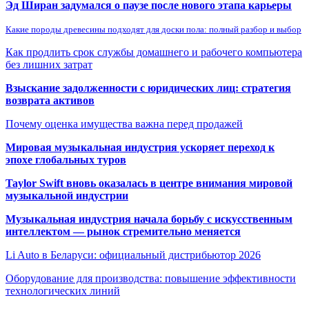
Эд Ширан задумался о паузе после нового этапа карьеры
Какие породы древесины подходят для доски пола: полный разбор и выбор
Как продлить срок службы домашнего и рабочего компьютера
без лишних затрат
Взыскание задолженности с юридических лиц: стратегия
возврата активов
Почему оценка имущества важна перед продажей
Мировая музыкальная индустрия ускоряет переход к
эпохе глобальных туров
Taylor Swift вновь оказалась в центре внимания мировой
музыкальной индустрии
Музыкальная индустрия начала борьбу с искусственным
интеллектом — рынок стремительно меняется
Li Auto в Беларуси: официальный дистрибьютор 2026
Оборудование для производства: повышение эффективности
технологических линий