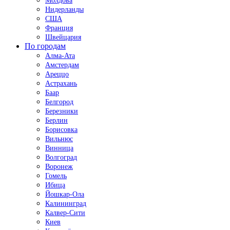
Молдова
Нидерланды
США
Франция
Швейцария
По городам
Алма-Ата
Амстердам
Ареццо
Астрахань
Баар
Белгород
Березники
Берлин
Борисовка
Вильнюс
Винница
Волгоград
Воронеж
Гомель
Ибица
Йошкар-Ола
Калининград
Калвер-Сити
Киев