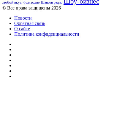
Шоу-бизнес
любой вкус
Шансон радио
Фолк радио
© Все права защищены 2026
Новости
Обратная связь
О сайте
Политика конфиденциальности
Facebook
Twitter
YouTube
vk.com
Одноклассники
Telegram
RSS
Кнопка
«Наверх»