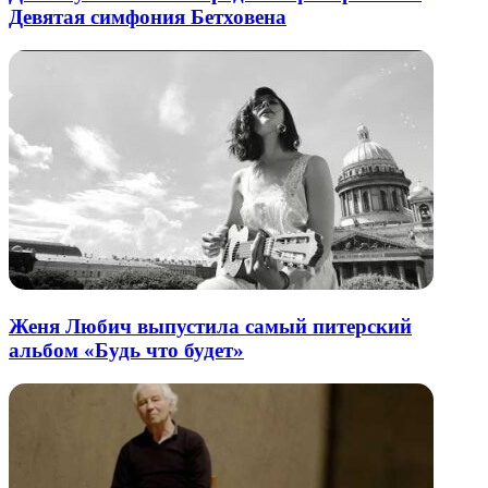
Девятая симфония Бетховена
Женя Любич выпустила самый питерский
альбом «Будь что будет»