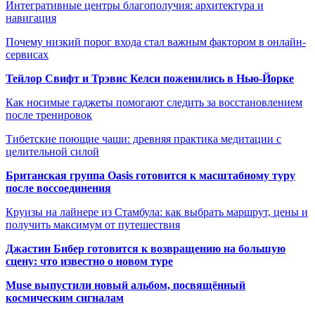
Интегративные центры благополучия: архитектура и
навигация
Почему низкий порог входа стал важным фактором в онлайн-
сервисах
Тейлор Свифт и Трэвис Келси поженились в Нью-Йорке
Как носимые гаджеты помогают следить за восстановлением
после тренировок
Тибетские поющие чаши: древняя практика медитации с
целительной силой
Британская группа Oasis готовится к масштабному туру
после воссоединения
Круизы на лайнере из Стамбула: как выбрать маршрут, цены и
получить максимум от путешествия
Джастин Бибер готовится к возвращению на большую
сцену: что известно о новом туре
Muse выпустили новый альбом, посвящённый
космическим сигналам