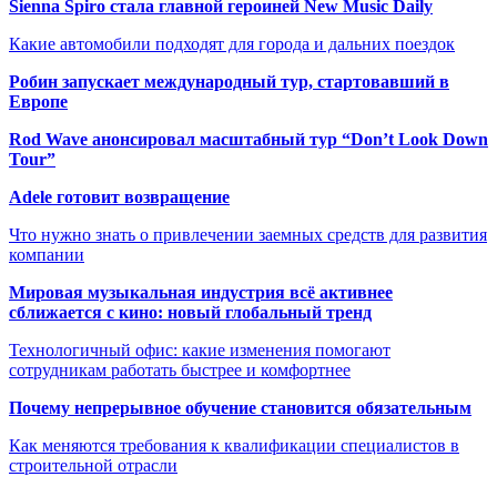
Sienna Spiro стала главной героиней New Music Daily
Какие автомобили подходят для города и дальних поездок
Робин запускает международный тур, стартовавший в
Европе
Rod Wave анонсировал масштабный тур “Don’t Look Down
Tour”
Adele готовит возвращение
Что нужно знать о привлечении заемных средств для развития
компании
Мировая музыкальная индустрия всё активнее
сближается с кино: новый глобальный тренд
Технологичный офис: какие изменения помогают
сотрудникам работать быстрее и комфортнее
Почему непрерывное обучение становится обязательным
Как меняются требования к квалификации специалистов в
строительной отрасли