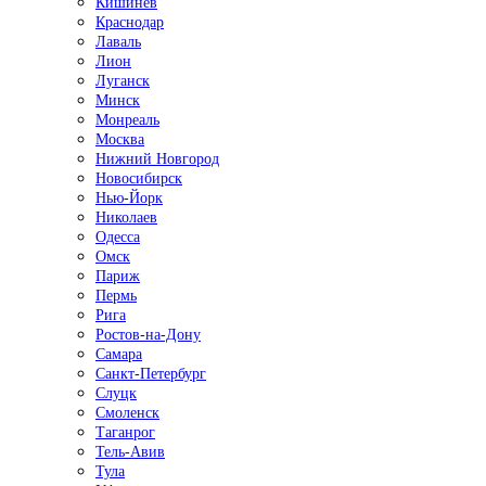
Кишинёв
Краснодар
Лаваль
Лион
Луганск
Минск
Монреаль
Москва
Нижний Новгород
Новосибирск
Нью-Йорк
Николаев
Одесса
Омск
Париж
Пермь
Рига
Ростов-на-Дону
Самара
Санкт-Петербург
Слуцк
Смоленск
Таганрог
Тель-Авив
Тула