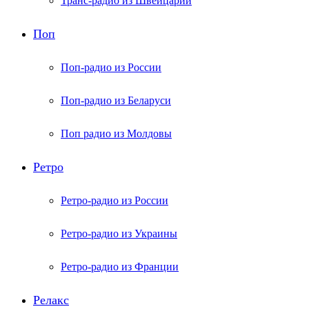
Транс-радио из Швейцарии
Поп
Поп-радио из России
Поп-радио из Беларуси
Поп радио из Молдовы
Ретро
Ретро-радио из России
Ретро-радио из Украины
Ретро-радио из Франции
Релакс