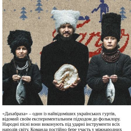
«Дахабраха» – один із найвідоміших українських гуртів,
відомий своїм експериментальним підходом до фольклору.
Народні пісні вони виконують під ударні інструменти всіх
народів світу. Команда постійно бере участь у міжнародних