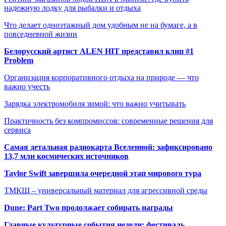
надежную лодку для рыбалки и отдыха
Что делает одноэтажный дом удобным не на бумаге, а в
повседневной жизни
Белорусский артист ALEN HIT представил клип #1
Problem
Организация корпоративного отдыха на природе — что
важно учесть
Зарядка электромобиля зимой: что важно учитывать
Практичность без компромиссов: современные решения для
сервиса
Самая детальная радиокарта Вселенной: зафиксировано
13,7 млн космических источников
Taylor Swift завершила очередной этап мирового тура
ТМКЩ – универсальный материал для агрессивной среды
Dune: Part Two продолжает собирать награды
Главные культурные события недели: фестиваль