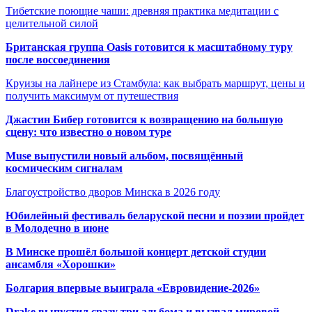
Тибетские поющие чаши: древняя практика медитации с
целительной силой
Британская группа Oasis готовится к масштабному туру
после воссоединения
Круизы на лайнере из Стамбула: как выбрать маршрут, цены и
получить максимум от путешествия
Джастин Бибер готовится к возвращению на большую
сцену: что известно о новом туре
Muse выпустили новый альбом, посвящённый
космическим сигналам
Благоустройство дворов Минска в 2026 году
Юбилейный фестиваль беларуской песни и поэзии пройдет
в Молодечно в июне
В Минске прошёл большой концерт детской студии
ансамбля «Хорошки»
Болгария впервые выиграла «Евровидение-2026»
Drake выпустил сразу три альбома и вызвал мировой