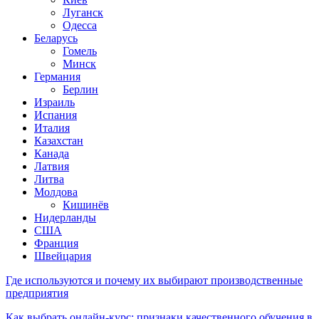
Луганск
Одесса
Беларусь
Гомель
Минск
Германия
Берлин
Израиль
Испания
Италия
Казахстан
Канада
Латвия
Литва
Молдова
Кишинёв
Нидерланды
США
Франция
Швейцария
Где используются и почему их выбирают производственные
предприятия
Как выбрать онлайн-курс: признаки качественного обучения в