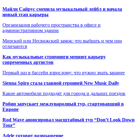
Майли Сайрус сменила музыкальный лейбл и начала
новый этап карьеры
Организация рабочего пространства в офисе и
административном здании
Мирский или Несвижский замок: что выбрать и чем они
отличаются
Как музыкальные стриминги меняют карьеру
современных артистов
Первый раз в бассейн взрослому: что нужно знать заранее
Sienna Spiro стала главной героиней New Music Daily
Какие автомобили подходят для города и дальних поездок
Робин запускает международный тур, стартовавший в
Европе
Rod Wave анонсировал масштабный тур “Don’t Look Down
Tour”
Adele готовит возвращение