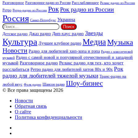
Разговорное
Расслабляющее
Разговорное радио из России
Релакс радио из России
Рок
Рок радио из России
Ретро
Ретро-радио из России
Россия
Украина
Санкт-Петербург
Найти:
Звезды
Дип-хаус радио
Джаз радио
Детское радио
Культура
Медиа
Музыка
Лучшее клубное радио
Новости
Радио для любителей хип-хопа и рэпа
Радио с классической
Радио с самой новой и популярной отечественной и западной
музыкой
музыкой
Разговорное радио
Релакс радио для тех, кто хочет
Рок
расслабиться
Ретро радио для любителей хитов 80х и 90х
радио для любителей тяжелой музыки
Транс-радио на
Шоу-бизнес
любой вкус
Шансон радио
Фолк радио
© Все права защищены 2026
Новости
Обратная связь
О сайте
Политика конфиденциальности
Facebook
Twitter