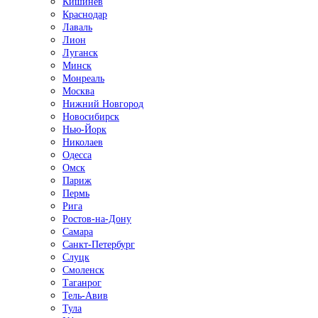
Кишинёв
Краснодар
Лаваль
Лион
Луганск
Минск
Монреаль
Москва
Нижний Новгород
Новосибирск
Нью-Йорк
Николаев
Одесса
Омск
Париж
Пермь
Рига
Ростов-на-Дону
Самара
Санкт-Петербург
Слуцк
Смоленск
Таганрог
Тель-Авив
Тула