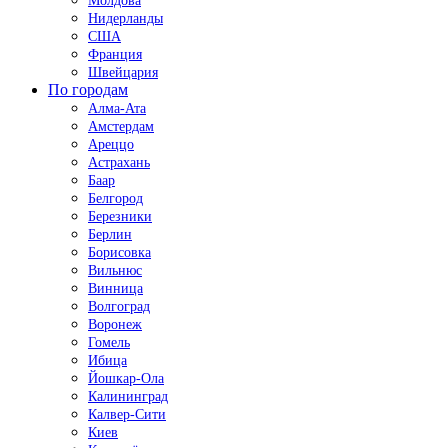
Молдова
Нидерланды
США
Франция
Швейцария
По городам
Алма-Ата
Амстердам
Ареццо
Астрахань
Баар
Белгород
Березники
Берлин
Борисовка
Вильнюс
Винница
Волгоград
Воронеж
Гомель
Ибица
Йошкар-Ола
Калининград
Калвер-Сити
Киев