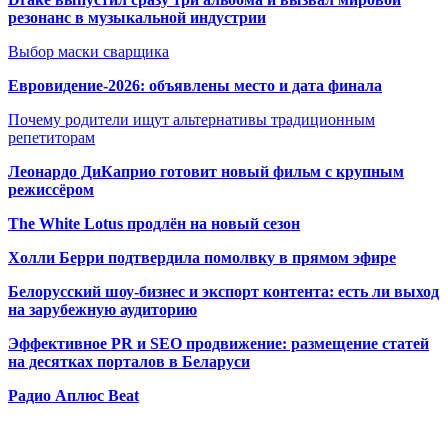
резонанс в музыкальной индустрии
Выбор маски сварщика
Евровидение-2026: объявлены место и дата финала
Почему родители ищут альтернативы традиционным
репетиторам
Леонардо ДиКаприо готовит новый фильм с крупным
режиссёром
The White Lotus продлён на новый сезон
Холли Берри подтвердила помолвк
у в прямом эфире
Белорусский шоу-бизнес и экспорт контента: есть ли выход
на зарубежную аудиторию
Эффективное PR и SEO продвижение:
размещение статей
на десятках порталов в Беларуси
Радио Аплюс Beat
Радио по странам