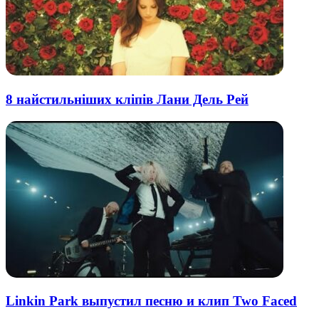
8 найстильніших кліпів Лани Дель Рей
Linkin Park выпустил песню и клип Two Faced