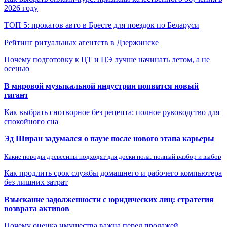
2026 году
ТОП 5: прокатов авто в Бресте для поездок по Беларуси
Рейтинг ритуальных агентств в Дзержинске
Почему подготовку к ЦТ и ЦЭ лучше начинать летом, а не
осенью
В мировой музыкальной индустрии появится новый
гигант
Как выбрать снотворное без рецепта: полное руководство для
спокойного сна
Эд Ширан задумался о паузе после нового этапа карьеры
Какие породы древесины подходят для доски пола: полный разбор и выбор
Как продлить срок службы домашнего и рабочего компьютера
без лишних затрат
Взыскание задолженности с юридических лиц: стратегия
возврата активов
Почему оценка имущества важна перед продажей