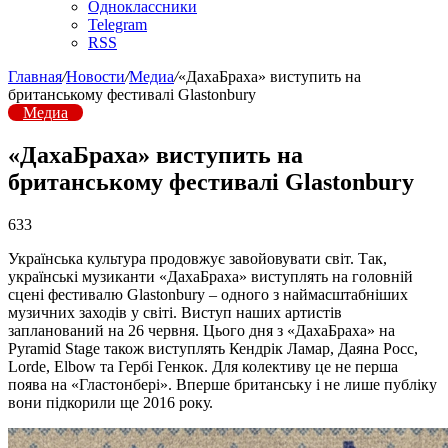
Одноклассники
Telegram
RSS
Главная
/
Новости
/
Медиа
/
«ДахаБраха» виступить на
британському фестивалі Glastonbury
Медиа
«ДахаБраха» виступить на
британському фестивалі Glastonbury
633
Українська культура продовжує завойовувати світ. Так,
українські музиканти «ДахаБраха» виступлять на головній
сцені фестивалю Glastonbury – одного з наймасштабніших
музичних заходів у світі. Виступ наших артистів
запланований на 26 червня. Цього дня з «ДахаБраха» на
Pyramid Stage також виступлять Кендрік Ламар, Даяна Росс,
Lorde, Elbow та Гербі Генкок. Для колективу це не перша
поява на «Гластонбері». Вперше британську і не лише публіку
вони підкорили ще 2016 року.