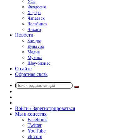
Уфа
Феодосия
Хадера
Чапаевск
Челябинск
Чикаго
Новости
Звезды
Культура
Медиа
Музыка
Шоу-бизнес
О сайте
Обратная связь
Поиск
Switch
радиостанций
skin
Sidebar
Случайное
радио
Войти / Зарегистрироваться
Мы в соцсетях
Facebook
Twitter
YouTube
vk.com