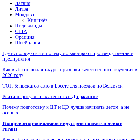
Латвия
Литва
Молдова
Кишинёв
Нидерланды
США
Франция
Швейцария
Где используются и почему их выбирают производственные
предприятия
Как выбрать онлайн-курс: признаки качественного обучения в
2026 году
ТОП 5: прокатов авто в Бресте для поездок по Беларуси
Рейтинг ритуальных агентств в Дзержинске
Почему подготовку к ЦТ и ЦЭ лучше начинать летом, а не
осенью
В мировой музыкальной индустрии появится новый
гигант
Как выбрать снотворное без рецепта: полное руководство для