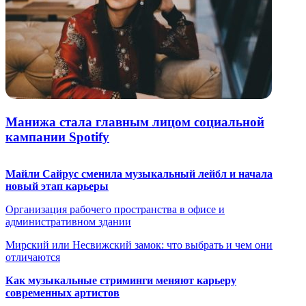
Манижа стала главным лицом социальной
кампании Spotify
Майли Сайрус сменила музыкальный лейбл и начала
новый этап карьеры
Организация рабочего пространства в офисе и
административном здании
Мирский или Несвижский замок: что выбрать и чем они
отличаются
Как музыкальные стриминги меняют карьеру
современных артистов