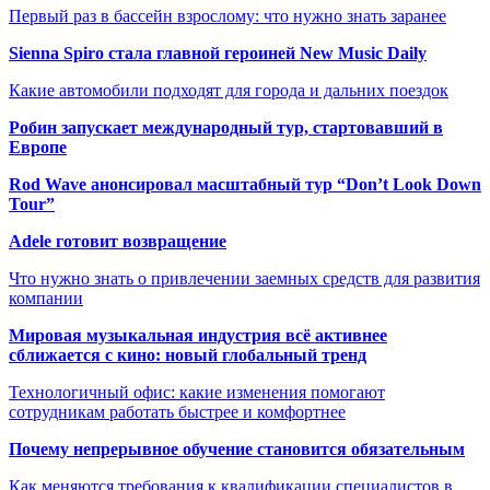
Первый раз в бассейн взрослому: что нужно знать заранее
Sienna Spiro стала главной героиней New Music Daily
Какие автомобили подходят для города и дальних поездок
Робин запускает международный тур, стартовавший в
Европе
Rod Wave анонсировал масштабный тур “Don’t Look Down
Tour”
Adele готовит возвращение
Что нужно знать о привлечении заемных средств для развития
компании
Мировая музыкальная индустрия всё активнее
сближается с кино: новый глобальный тренд
Технологичный офис: какие изменения помогают
сотрудникам работать быстрее и комфортнее
Почему непрерывное обучение становится обязательным
Как меняются требования к квалификации специалистов в