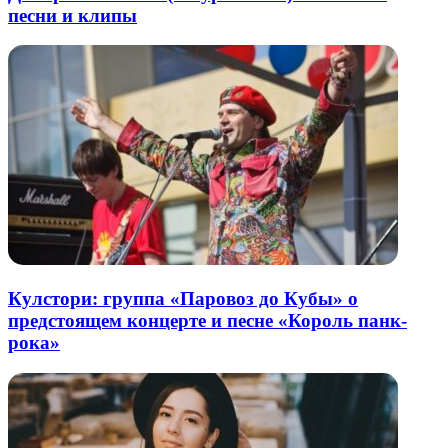
песни и клипы
Кулстори: группа «Паровоз до Кубы» о
предстоящем концерте и песне «Король панк-
рока»