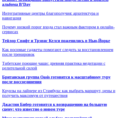
альбома B’Day
Интегративные центры благополучия: архитектура и
навигация
Почему низкий порог входа стал важным фактором в онлайн-
сервисах
Тейлор Свифт и Трэвис Келси поженились в Нью-Йорке
Как носимые гаджеты помогают следить за восстановлением
после тренировок
Тибетские поющие чаши: древняя практика медитации с
целительной силой
Британская группа Oasis готовится к масштабному туру
после воссоединения
Круизы на лайнере из Стамбула: как выбрать маршрут, цены и
получить максимум от путешествия
Джастин Бибер готовится к возвращению на большую
сцену: что известно о новом туре