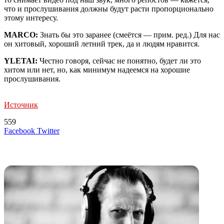
что и прослушивания должны будут расти пропорционально
этому интересу.
MARCO:
Знать бы это заранее (смеётся — прим. ред.) Для нас
он хитовый, хороший летний трек, да и людям нравится.
YLETAI:
Честно говоря, сейчас не понятно, будет ли это
хитом или нет, но, как минимум надеемся на хорошие
прослушивания.
Источник
559
LinkedIn
Tumblr
Reddit
Вконтакте
Одноклассники
Skype
Messenger
Messenger
WhatsApp
Telegram
Viber
Line
Поделиться
Печатать
Facebook
Twitter
через
электронную
Похожие радио
почту