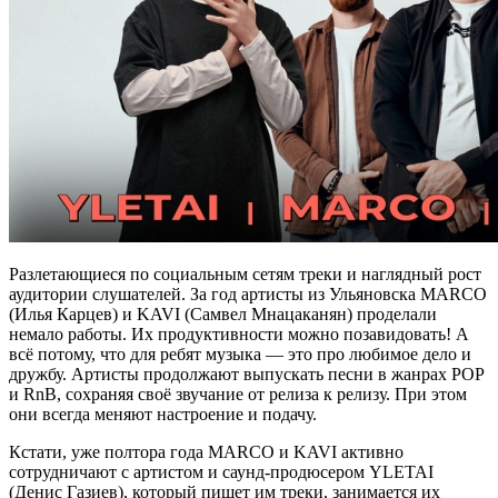
Разлетающиеся по социальным сетям треки и наглядный рост
аудитории слушателей. За год артисты из Ульяновска MARCO
(Илья Карцев) и KAVI (Самвел Мнацаканян) проделали
немало работы. Их продуктивности можно позавидовать! А
всё потому, что для ребят музыка — это про любимое дело и
дружбу. Артисты продолжают выпускать песни в жанрах POP
и RnB, сохраняя своё звучание от релиза к релизу. При этом
они всегда меняют настроение и подачу.
Кстати, уже полтора года MARCO и KAVI активно
сотрудничают с артистом и саунд-продюсером YLETAI
(Денис Газиев), который пишет им треки, занимается их