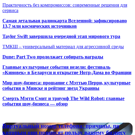
Практичность без компромиссов: современные решения для
сервиса
Самая детальная радиокарта Вселенной: зафиксировано
13,7 млн космических источников
Taylor Swift завершила очередной этап мирового тура
ТМКЩ – универсальный материал для агрессивной среды
Dune: Part Two продолжает собирать награды
Главные культурные события недели: фестиваль
«Киновек» в Беларуси и открытие Нотр-Дама во Франции
Мир шоу-бизнеса: прощание с Мэттью Перри, культурные
события в Минске и рейтинг звезд Украины
Смерть Мэгги Смит и триумф The Wild Robot: главные
события шоу-бизнеса — обзор
Популярные радиостанции
Виртуальный
Виртуальный номер телефона: причины, по
номер
которым они приносят пользу вашему бизнесу