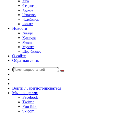
Уфа
Феодосия
Хадера
Чапаевск
Челябинск
Чикаго
Новости
Звезды
Культура
Медиа
Музыка
Шоу-бизнес
О сайте
Обратная связь
Поиск
Switch
радиостанций
skin
Sidebar
Случайное
радио
Войти / Зарегистрироваться
Мы в соцсетях
Facebook
Twitter
YouTube
vk.com