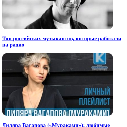
Топ российских музыкантов, которые работали
на радио
Диляра Вагапова («Мураками»): любимые