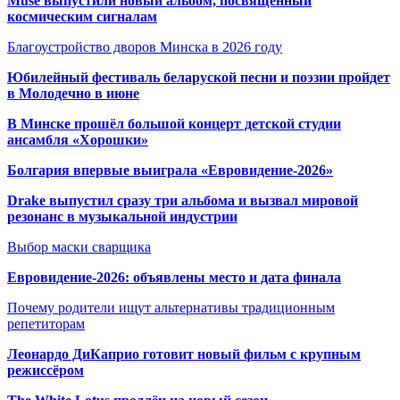
Muse выпустили новый альбом, посвящённый
космическим сигналам
Благоустройство дворов Минска в 2026 году
Юбилейный фестиваль беларуской песни и поэзии пройдет
в Молодечно в июне
В Минске прошёл большой концерт детской студии
ансамбля «Хорошки»
Болгария впервые выиграла «Евровидение-2026»
Drake выпустил сразу три альбома и вызвал мировой
резонанс в музыкальной индустрии
Выбор маски сварщика
Евровидение-2026: объявлены место и дата финала
Почему родители ищут альтернативы традиционным
репетиторам
Леонардо ДиКаприо готовит новый фильм с крупным
режиссёром