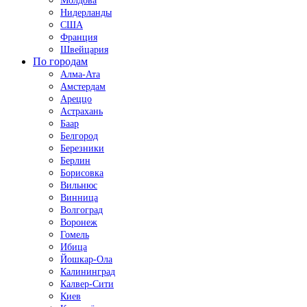
Молдова
Нидерланды
США
Франция
Швейцария
По городам
Алма-Ата
Амстердам
Ареццо
Астрахань
Баар
Белгород
Березники
Берлин
Борисовка
Вильнюс
Винница
Волгоград
Воронеж
Гомель
Ибица
Йошкар-Ола
Калининград
Калвер-Сити
Киев