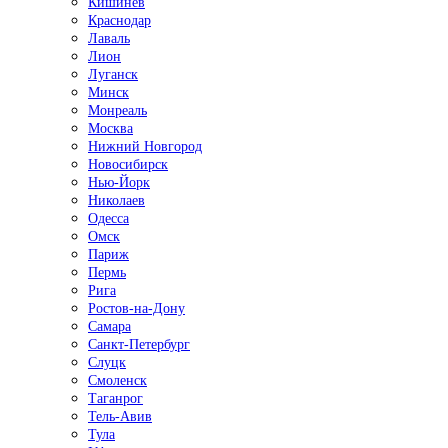
Кишинёв
Краснодар
Лаваль
Лион
Луганск
Минск
Монреаль
Москва
Нижний Новгород
Новосибирск
Нью-Йорк
Николаев
Одесса
Омск
Париж
Пермь
Рига
Ростов-на-Дону
Самара
Санкт-Петербург
Слуцк
Смоленск
Таганрог
Тель-Авив
Тула