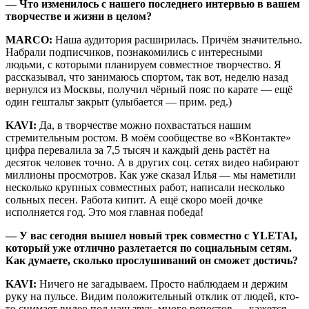
—
Что изменилось с нашего последнего
интервью
в вашем
творчестве и жизни в целом?
MARCO:
Наша аудитория расширилась. Причём значительно.
Набрали подписчиков, познакомились с интересными
людьми, с которыми планируем совместное творчество. Я
рассказывал, что занимаюсь спортом, так вот, неделю назад
вернулся из Москвы, получил чёрный пояс по карате — ещё
один гештальт закрыт (улыбается — прим. ред.)
KAVI:
Да, в творчестве можно похвастаться нашим
стремительным ростом. В моём сообществе во «ВКонтакте»
цифра перевалила за 7,5 тысяч и каждый день растёт на
десяток человек точно. А в других соц. сетях видео набирают
миллионы просмотров. Как уже сказал Илья — мы наметили
несколько крупных совместных работ, написали несколько
сольных песен. Работа кипит. А ещё скоро моей дочке
исполняется год. Это моя главная победа!
—
У вас сегодня вышел новый трек совместно с YLETAI,
который уже отлично разлетается по социальным сетям.
Как думаете, сколько прослушиваний он сможет достичь?
KAVI:
Ничего не загадываем. Просто наблюдаем и держим
руку на пульсе. Видим положительный отклик от людей, кто-
то снимает видео под наш звук, много репостов — кажется,