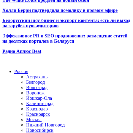
The White Lotus продлён на новый сезон
Холли Берри подтвердила помолвк
у в прямом эфире
Белорусский шоу-бизнес и экспорт контента: есть ли выход
на зарубежную аудиторию
Эффективное PR и SEO продвижение:
размещение статей
на десятках порталов в Беларуси
Радио Аплюс Beat
Радио по странам
Россия
Астрахань
Белгород
Волгоград
Воронеж
Йошкар-Ола
Калининград
Краснодар
Красноярск
Москва
Нижний Новгород
Новосибирск