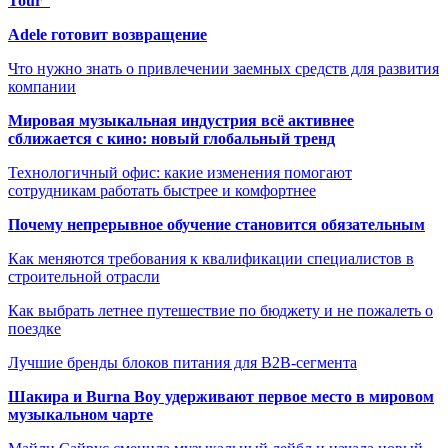
Tour”
Adele готовит возвращение
Что нужно знать о привлечении заемных средств для развития
компании
Мировая музыкальная индустрия всё активнее
сближается с кино: новый глобальный тренд
Технологичный офис: какие изменения помогают
сотрудникам работать быстрее и комфортнее
Почему непрерывное обучение становится обязательным
Как меняются требования к квалификации специалистов в
строительной отрасли
Как выбрать летнее путешествие по бюджету и не пожалеть о
поездке
Лучшие бренды блоков питания для B2B-сегмента
Шакира и Burna Boy удерживают первое место в мировом
музыкальном чарте