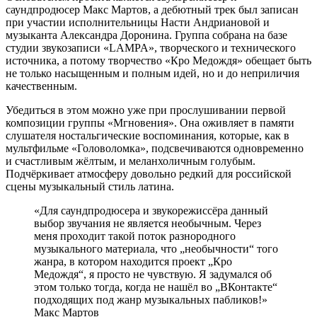
саундпродюсер Макс Мартов, а дебютный трек был записан
при участии исполнительницы Насти Андриановой и
музыканта Александра Доронина. Группа собрана на базе
студии звукозаписи «LAMPA», творческого и технического
источника, а потому творчество «Кро Медождя» обещает быть
не только насыщенным и полным идей, но и до неприличия
качественным.
Убедиться в этом можно уже при прослушивании первой
композиции группы «Мгновения». Она оживляет в памяти
слушателя ностальгические воспоминания, которые, как в
мультфильме «Головоломка», подсвечиваются одновременно
и счастливым жёлтым, и меланхоличным голубым.
Подчёркивает атмосферу довольно редкий для российской
сцены музыкальный стиль латина.
«Для саундпродюсера и звукорежиссёра данный
выбор звучания не является необычным. Через
меня проходит такой поток разнородного
музыкального материала, что „необычности“ того
жанра, в котором находится проект „Кро
Медождя“, я просто не чувствую. Я задумался об
этом только тогда, когда не нашёл во „ВКонтакте“
подходящих под жанр музыкальных пабликов!»
Макс Мартов