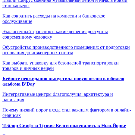
Майли Сайрус сменила музыкальный лейбл и начала новый
этап карьеры
Как сократить расходы на комиссии и банковское
обслуживание
Экологичный транспорт: какие решения доступны
современному человеку
Обустройство производственного помещения: от подготовки
основания до инженерных систем
Как выбрать упаковку для безопасной транспортировки
товаров и личных вещей
Бейонсе неожиданно выпустила новую песню к юбилею
альбома B’Day
Интегративные центры благополучия: архитектура и
навигация
Почему низкий порог входа стал важным фактором в онлайн-
сервисах
Тейлор Свифт и Трэвис Келси поженились в Нью-Йорке