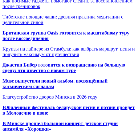
Как носимые гаджеты помогают следить за восстановлением
после тренировок
Тибетские поющие чаши: древняя практика медитации с
целительной силой
Британская группа Oasis готовится к масштабному туру
после воссоединения
Круизы на лайнере из Стамбула: как выбрать маршрут, цены и
получить максимум от путешествия
Джастин Бибер готовится к возвращению на большую
сцену: что известно о новом туре
Muse выпустили новый альбом, посвящённый
космическим сигналам
Благоустройство дворов Минска в 2026 году
Юбилейный фестиваль беларуской песни и поэзии пройдет
в Молодечно в июне
В Минске прошёл большой концерт детской студии
ансамбля «Хорошки»