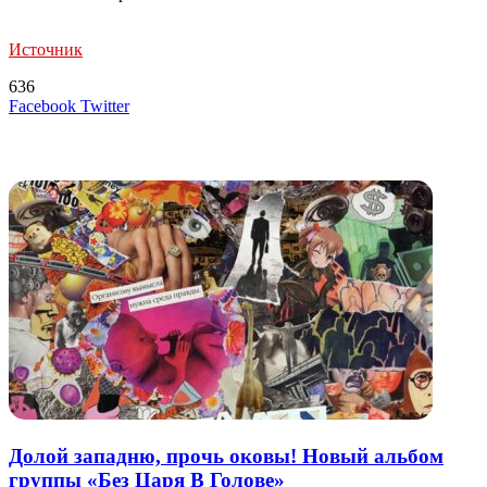
Источник
636
LinkedIn
Tumblr
Reddit
Вконтакте
Одноклассники
Skype
Messenger
Messenger
WhatsApp
Telegram
Viber
Line
Поделиться
Печатать
Facebook
Twitter
через
электронную
Похожие радио
почту
Долой западню, прочь оковы! Новый альбом
группы «Без Царя В Голове»