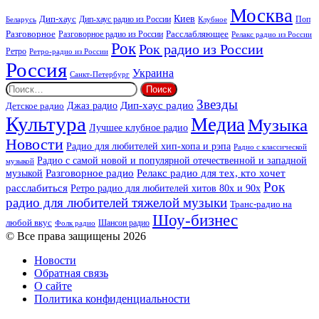
Москва
Киев
Дип-хаус
Дип-хаус радио из России
Клубное
Поп
Беларусь
Разговорное
Расслабляющее
Разговорное радио из России
Релакс радио из России
Рок
Рок радио из России
Ретро
Ретро-радио из России
Россия
Украина
Санкт-Петербург
Найти:
Звезды
Дип-хаус радио
Джаз радио
Детское радио
Культура
Медиа
Музыка
Лучшее клубное радио
Новости
Радио для любителей хип-хопа и рэпа
Радио с классической
Радио с самой новой и популярной отечественной и западной
музыкой
музыкой
Разговорное радио
Релакс радио для тех, кто хочет
Рок
расслабиться
Ретро радио для любителей хитов 80х и 90х
радио для любителей тяжелой музыки
Транс-радио на
Шоу-бизнес
любой вкус
Шансон радио
Фолк радио
© Все права защищены 2026
Новости
Обратная связь
О сайте
Политика конфиденциальности