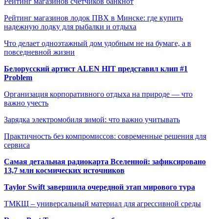
Рейтинг магазинов счётчиков банкнот
Рейтинг магазинов лодок ПВХ в Минске: где купить
надежную лодку для рыбалки и отдыха
Что делает одноэтажный дом удобным не на бумаге, а в
повседневной жизни
Белорусский артист ALEN HIT представил клип #1
Problem
Организация корпоративного отдыха на природе — что
важно учесть
Зарядка электромобиля зимой: что важно учитывать
Практичность без компромиссов: современные решения для
сервиса
Самая детальная радиокарта Вселенной: зафиксировано
13,7 млн космических источников
Taylor Swift завершила очередной этап мирового тура
ТМКЩ – универсальный материал для агрессивной среды