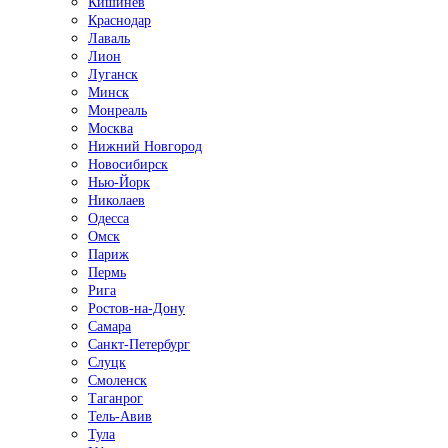
Кишинёв
Краснодар
Лаваль
Лион
Луганск
Минск
Монреаль
Москва
Нижний Новгород
Новосибирск
Нью-Йорк
Николаев
Одесса
Омск
Париж
Пермь
Рига
Ростов-на-Дону
Самара
Санкт-Петербург
Слуцк
Смоленск
Таганрог
Тель-Авив
Тула