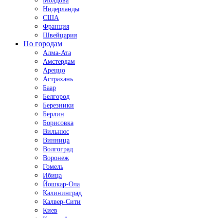
Молдова
Нидерланды
США
Франция
Швейцария
По городам
Алма-Ата
Амстердам
Ареццо
Астрахань
Баар
Белгород
Березники
Берлин
Борисовка
Вильнюс
Винница
Волгоград
Воронеж
Гомель
Ибица
Йошкар-Ола
Калининград
Калвер-Сити
Киев