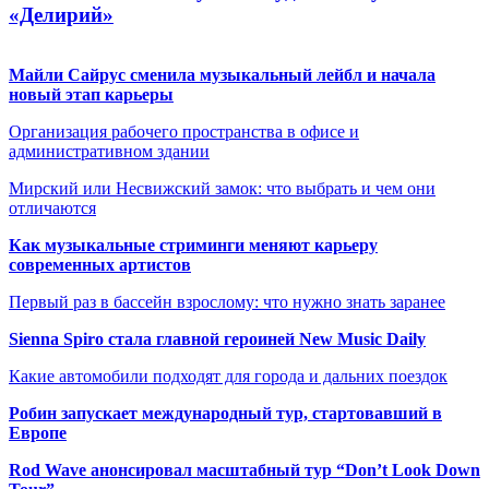
«Делирий»
Майли Сайрус сменила музыкальный лейбл и начала
новый этап карьеры
Организация рабочего пространства в офисе и
административном здании
Мирский или Несвижский замок: что выбрать и чем они
отличаются
Как музыкальные стриминги меняют карьеру
современных артистов
Первый раз в бассейн взрослому: что нужно знать заранее
Sienna Spiro стала главной героиней New Music Daily
Какие автомобили подходят для города и дальних поездок
Робин запускает международный тур, стартовавший в
Европе
Rod Wave анонсировал масштабный тур “Don’t Look Down