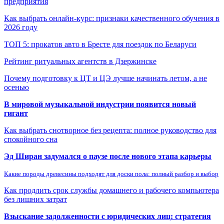
предприятия
Как выбрать онлайн-курс: признаки качественного обучения в
2026 году
ТОП 5: прокатов авто в Бресте для поездок по Беларуси
Рейтинг ритуальных агентств в Дзержинске
Почему подготовку к ЦТ и ЦЭ лучше начинать летом, а не
осенью
В мировой музыкальной индустрии появится новый
гигант
Как выбрать снотворное без рецепта: полное руководство для
спокойного сна
Эд Ширан задумался о паузе после нового этапа карьеры
Какие породы древесины подходят для доски пола: полный разбор и выбор
Как продлить срок службы домашнего и рабочего компьютера
без лишних затрат
Взыскание задолженности с юридических лиц: стратегия