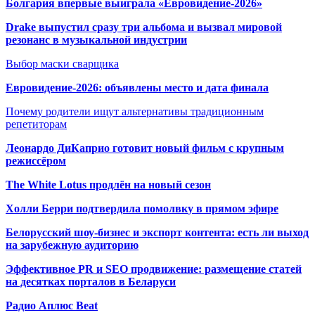
Болгария впервые выиграла «Евровидение-2026»
Drake выпустил сразу три альбома и вызвал мировой
резонанс в музыкальной индустрии
Выбор маски сварщика
Евровидение-2026: объявлены место и дата финала
Почему родители ищут альтернативы традиционным
репетиторам
Леонардо ДиКаприо готовит новый фильм с крупным
режиссёром
The White Lotus продлён на новый сезон
Холли Берри подтвердила помолвк
у в прямом эфире
Белорусский шоу-бизнес и экспорт контента: есть ли выход
на зарубежную аудиторию
Эффективное PR и SEO продвижение:
размещение статей
на десятках порталов в Беларуси
Радио Аплюс Beat