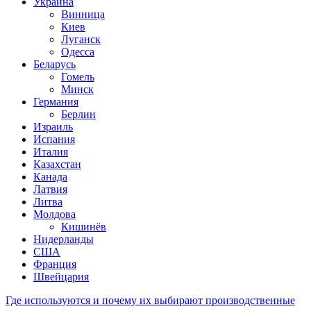
Украина
Винница
Киев
Луганск
Одесса
Беларусь
Гомель
Минск
Германия
Берлин
Израиль
Испания
Италия
Казахстан
Канада
Латвия
Литва
Молдова
Кишинёв
Нидерланды
США
Франция
Швейцария
Где используются и почему их выбирают производственные