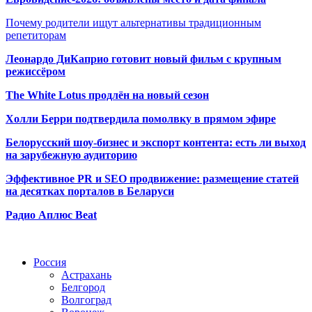
Почему родители ищут альтернативы традиционным
репетиторам
Леонардо ДиКаприо готовит новый фильм с крупным
режиссёром
The White Lotus продлён на новый сезон
Холли Берри подтвердила помолвк
у в прямом эфире
Белорусский шоу-бизнес и экспорт контента: есть ли выход
на зарубежную аудиторию
Эффективное PR и SEO продвижение:
размещение статей
на десятках порталов в Беларуси
Радио Аплюс Beat
Радио по странам
Россия
Астрахань
Белгород
Волгоград