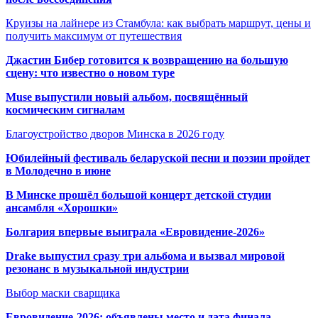
Круизы на лайнере из Стамбула: как выбрать маршрут, цены и
получить максимум от путешествия
Джастин Бибер готовится к возвращению на большую
сцену: что известно о новом туре
Muse выпустили новый альбом, посвящённый
космическим сигналам
Благоустройство дворов Минска в 2026 году
Юбилейный фестиваль беларуской песни и поэзии пройдет
в Молодечно в июне
В Минске прошёл большой концерт детской студии
ансамбля «Хорошки»
Болгария впервые выиграла «Евровидение-2026»
Drake выпустил сразу три альбома и вызвал мировой
резонанс в музыкальной индустрии
Выбор маски сварщика
Евровидение-2026: объявлены место и дата финала