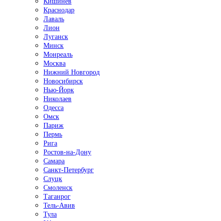
Кишинёв
Краснодар
Лаваль
Лион
Луганск
Минск
Монреаль
Москва
Нижний Новгород
Новосибирск
Нью-Йорк
Николаев
Одесса
Омск
Париж
Пермь
Рига
Ростов-на-Дону
Самара
Санкт-Петербург
Слуцк
Смоленск
Таганрог
Тель-Авив
Тула