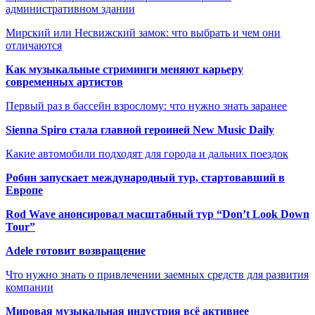
административном здании
Мирский или Несвижский замок: что выбрать и чем они
отличаются
Как музыкальные стриминги меняют карьеру
современных артистов
Первый раз в бассейн взрослому: что нужно знать заранее
Sienna Spiro стала главной героиней New Music Daily
Какие автомобили подходят для города и дальних поездок
Робин запускает международный тур, стартовавший в
Европе
Rod Wave анонсировал масштабный тур “Don’t Look Down
Tour”
Adele готовит возвращение
Что нужно знать о привлечении заемных средств для развития
компании
Мировая музыкальная индустрия всё активнее