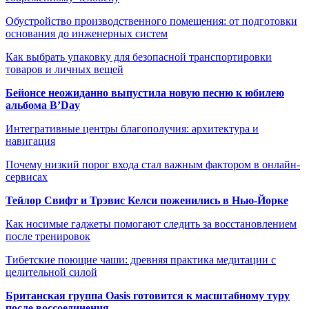
Обустройство производственного помещения: от подготовки
основания до инженерных систем
Как выбрать упаковку для безопасной транспортировки
товаров и личных вещей
Бейонсе неожиданно выпустила новую песню к юбилею
альбома B’Day
Интегративные центры благополучия: архитектура и
навигация
Почему низкий порог входа стал важным фактором в онлайн-
сервисах
Тейлор Свифт и Трэвис Келси поженились в Нью-Йорке
Как носимые гаджеты помогают следить за восстановлением
после тренировок
Тибетские поющие чаши: древняя практика медитации с
целительной силой
Британская группа Oasis готовится к масштабному туру
после воссоединения