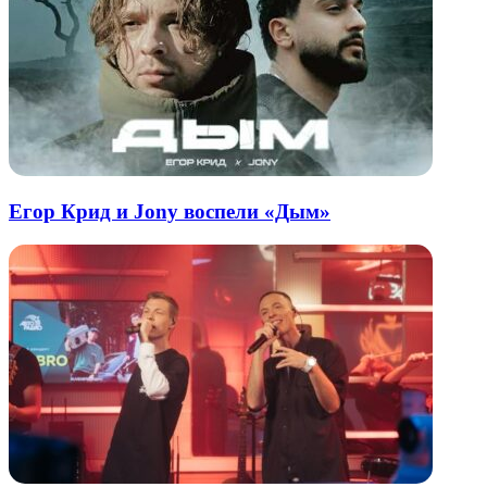
Егор Крид и Jony воспели «Дым»