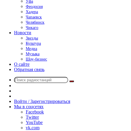
Уфа
Феодосия
Хадера
Чапаевск
Челябинск
Чикаго
Новости
Звезды
Культура
Медиа
Музыка
Шоу-бизнес
О сайте
Обратная связь
Поиск
Switch
радиостанций
skin
Sidebar
Случайное
радио
Войти / Зарегистрироваться
Мы в соцсетях
Facebook
Twitter
YouTube
vk.com