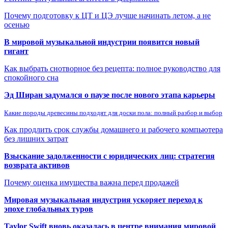
Почему подготовку к ЦТ и ЦЭ лучше начинать летом, а не
осенью
В мировой музыкальной индустрии появится новый
гигант
Как выбрать снотворное без рецепта: полное руководство для
спокойного сна
Эд Ширан задумался о паузе после нового этапа карьеры
Какие породы древесины подходят для доски пола: полный разбор и выбор
Как продлить срок службы домашнего и рабочего компьютера
без лишних затрат
Взыскание задолженности с юридических лиц: стратегия
возврата активов
Почему оценка имущества важна перед продажей
Мировая музыкальная индустрия ускоряет переход к
эпохе глобальных туров
Taylor Swift вновь оказалась в центре внимания мировой