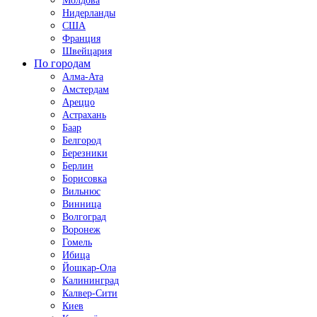
Молдова
Нидерланды
США
Франция
Швейцария
По городам
Алма-Ата
Амстердам
Ареццо
Астрахань
Баар
Белгород
Березники
Берлин
Борисовка
Вильнюс
Винница
Волгоград
Воронеж
Гомель
Ибица
Йошкар-Ола
Калининград
Калвер-Сити
Киев