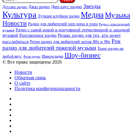
Звезды
Дип-хаус радио
Джаз радио
Детское радио
Культура
Медиа
Музыка
Лучшее клубное радио
Новости
Радио для любителей хип-хопа и рэпа
Радио с классической
Радио с самой новой и популярной отечественной и западной
музыкой
музыкой
Разговорное радио
Релакс радио для тех, кто хочет
Рок
расслабиться
Ретро радио для любителей хитов 80х и 90х
радио для любителей тяжелой музыки
Транс-радио на
Шоу-бизнес
любой вкус
Шансон радио
Фолк радио
© Все права защищены 2026
Новости
Обратная связь
О сайте
Политика конфиденциальности
Facebook
Twitter
YouTube
vk.com
Одноклассники
Telegram
RSS