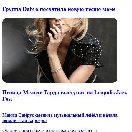
Группа Dabro посвятила новую песню маме
Певица Мелоди Гардо выступит на Leopolis Jazz
Fest
Майли Сайрус сменила музыкальный лейбл и начала
новый этап карьеры
Организация рабочего пространства в офисе и