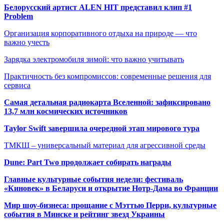
Белорусский артист ALEN HIT представил клип #1
Problem
Организация корпоративного отдыха на природе — что
важно учесть
Зарядка электромобиля зимой: что важно учитывать
Практичность без компромиссов: современные решения для
сервиса
Самая детальная радиокарта Вселенной: зафиксировано
13,7 млн космических источников
Taylor Swift завершила очередной этап мирового тура
ТМКЩ – универсальный материал для агрессивной среды
Dune: Part Two продолжает собирать награды
Главные культурные события недели: фестиваль
«Киновек» в Беларуси и открытие Нотр-Дама во Франции
Мир шоу-бизнеса: прощание с Мэттью Перри, культурные
события в Минске и рейтинг звезд Украины