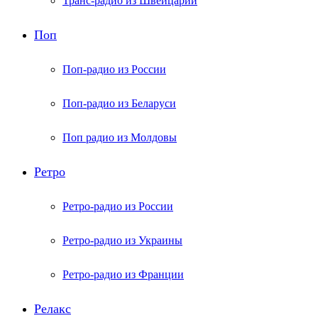
Транс-радио из Швейцарии
Поп
Поп-радио из России
Поп-радио из Беларуси
Поп радио из Молдовы
Ретро
Ретро-радио из России
Ретро-радио из Украины
Ретро-радио из Франции
Релакс