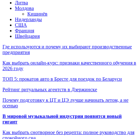
Литва
Молдова
Кишинёв
Нидерланды
США
Франция
Швейцария
Где используются и почему их выбирают производственные
предприятия
Как выбрать онлайн-курс: признаки качественного обучения в
2026 году
ТОП 5: прокатов авто в Бресте для поездок по Беларуси
Рейтинг ритуальных агентств в Дзержинске
Почему подготовку к ЦТ и ЦЭ лучше начинать летом, а не
осенью
В мировой музыкальной индустрии появится новый
гигант
Как выбрать снотворное без рецепта: полное руководство для
спокойного сна