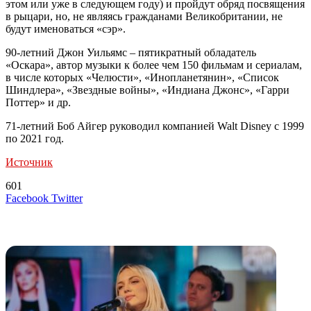
этом или уже в следующем году) и пройдут обряд посвящения
в рыцари, но, не являясь гражданами Великобритании, не
будут именоваться «сэр».
90-летний Джон Уильямс – пятикратный обладатель
«Оскара», автор музыки к более чем 150 фильмам и сериалам,
в числе которых «Челюсти», «Инопланетянин», «Список
Шиндлера», «Звездные войны», «Индиана Джонс», «Гарри
Поттер» и др.
71-летний Боб Айгер руководил компанией Walt Disney c 1999
по 2021 год.
Источник
601
LinkedIn
Tumblr
Reddit
Вконтакте
Одноклассники
Skype
Messenger
Messenger
WhatsApp
Telegram
Viber
Line
Поделиться
Печатать
Facebook
Twitter
через
электронную
Похожие радио
почту