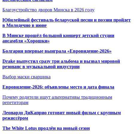
Благоустройство дворов Минска в 2026 году
Юбилейный фестиваль беларуской песни и поэзии пройдет
в Молодечно в июне
В Минске прошёл большой концерт детской студии
ансамбля «Хорошки»
Болгария впервые выиграла «Евровидение-2026»
Drake выпустил сразу три альбома и вызвал мировой
резонанс в музыкальной индустрии
Выбор маски сварщика
Евровидение-2026: объявлены место и дата финала
Почему родители ищут альтернативы традиционным
репетиторам
Леонардо ДиКаприо готовит новый фильм с крупным
режиссёром
The White Lotus продлён на новый сезон