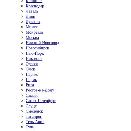
Кишинёв
Краснодар
Лаваль
Лион
Луганск
Минск
Монреаль
Москва
Нижний Новгород
Новосибирск
Нью-Йорк
Николаев
Одесса
Омск
Париж
Пермь
Рига
Ростов-на-Дону
Самара
Санкт-Петербург
Слуцк
Смоленск
Таганрог
Тель-Авив
Тула