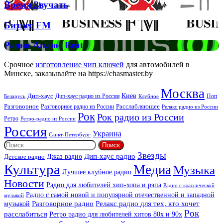
Брітні
Deep
Время
Время Звучать
Спірс
Звучать
Бизнес
Бизнес FM
FM
Радио
Радио Аплюс Beat
Аплюс
Beat
Срочное
изготовление чип ключей
для автомобилей в
Минске, заказывайте на https://chasmaster.by
Москва
Киев
Дип-хаус
Дип-хаус радио из России
Клубное
Поп
Беларусь
Разговорное
Расслабляющее
Разговорное радио из России
Релакс радио из России
Рок
Рок радио из России
Ретро
Ретро-радио из России
Россия
Украина
Санкт-Петербург
Найти:
Звезды
Дип-хаус радио
Джаз радио
Детское радио
Культура
Медиа
Музыка
Лучшее клубное радио
Новости
Радио для любителей хип-хопа и рэпа
Радио с классической
Радио с самой новой и популярной отечественной и западной
музыкой
музыкой
Разговорное радио
Релакс радио для тех, кто хочет
Рок
расслабиться
Ретро радио для любителей хитов 80х и 90х