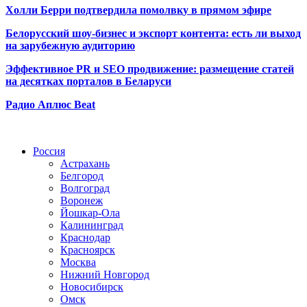
Холли Берри подтвердила помолвк
у в прямом эфире
Белорусский шоу-бизнес и экспорт контента: есть ли выход
на зарубежную аудиторию
Эффективное PR и SEO продвижение:
размещение статей
на десятках порталов в Беларуси
Радио Аплюс Beat
Радио по странам
Россия
Астрахань
Белгород
Волгоград
Воронеж
Йошкар-Ола
Калининград
Краснодар
Красноярск
Москва
Нижний Новгород
Новосибирск
Омск