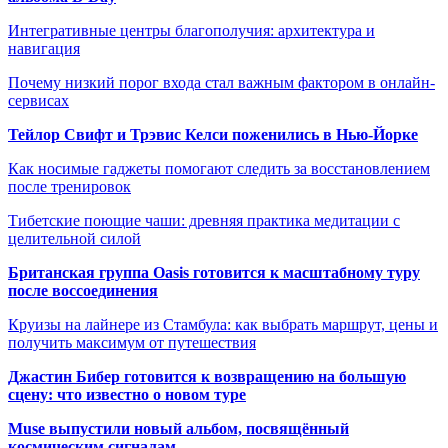
Интегративные центры благополучия: архитектура и
навигация
Почему низкий порог входа стал важным фактором в онлайн-
сервисах
Тейлор Свифт и Трэвис Келси поженились в Нью-Йорке
Как носимые гаджеты помогают следить за восстановлением
после тренировок
Тибетские поющие чаши: древняя практика медитации с
целительной силой
Британская группа Oasis готовится к масштабному туру
после воссоединения
Круизы на лайнере из Стамбула: как выбрать маршрут, цены и
получить максимум от путешествия
Джастин Бибер готовится к возвращению на большую
сцену: что известно о новом туре
Muse выпустили новый альбом, посвящённый
космическим сигналам