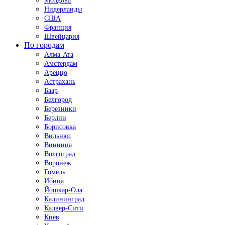
Молдова
Нидерланды
США
Франция
Швейцария
По городам
Алма-Ата
Амстердам
Ареццо
Астрахань
Баар
Белгород
Березники
Берлин
Борисовка
Вильнюс
Винница
Волгоград
Воронеж
Гомель
Ибица
Йошкар-Ола
Калининград
Калвер-Сити
Киев