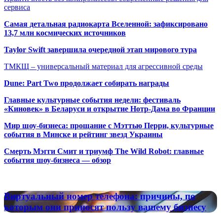
сервиса
Самая детальная радиокарта Вселенной: зафиксировано
13,7 млн космических источников
Taylor Swift завершила очередной этап мирового тура
ТМКЩ – универсальный материал для агрессивной среды
Dune: Part Two продолжает собирать награды
Главные культурные события недели: фестиваль
«Киновек» в Беларуси и открытие Нотр-Дама во Франции
Мир шоу-бизнеса: прощание с Мэттью Перри, культурные
события в Минске и рейтинг звезд Украины
Смерть Мэгги Смит и триумф The Wild Robot: главные
события шоу-бизнеса — обзор
Популярные радиостанции
Виртуальный
Виртуальный номер телефона: причины, по
номер
которым они приносят пользу вашему бизнесу
телефона: