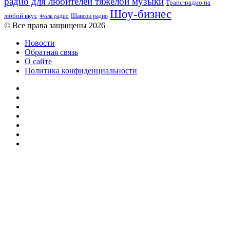
радио для любителей тяжелой музыки
Транс-радио на
Шоу-бизнес
любой вкус
Шансон радио
Фолк радио
© Все права защищены 2026
Новости
Обратная связь
О сайте
Политика конфиденциальности
Facebook
Twitter
YouTube
vk.com
Одноклассники
Telegram
RSS
Кнопка
«Наверх»