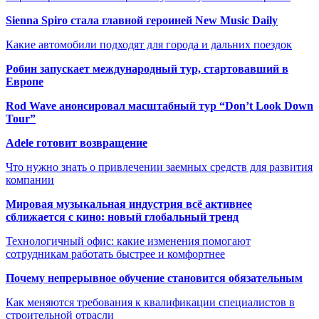
Sienna Spiro стала главной героиней New Music Daily
Какие автомобили подходят для города и дальних поездок
Робин запускает международный тур, стартовавший в
Европе
Rod Wave анонсировал масштабный тур “Don’t Look Down
Tour”
Adele готовит возвращение
Что нужно знать о привлечении заемных средств для развития
компании
Мировая музыкальная индустрия всё активнее
сближается с кино: новый глобальный тренд
Технологичный офис: какие изменения помогают
сотрудникам работать быстрее и комфортнее
Почему непрерывное обучение становится обязательным
Как меняются требования к квалификации специалистов в
строительной отрасли