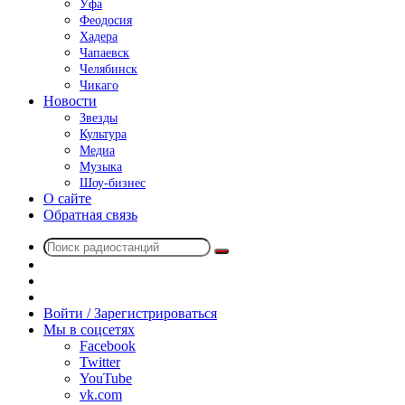
Уфа
Феодосия
Хадера
Чапаевск
Челябинск
Чикаго
Новости
Звезды
Культура
Медиа
Музыка
Шоу-бизнес
О сайте
Обратная связь
Поиск
Switch
радиостанций
skin
Sidebar
Случайное
радио
Войти / Зарегистрироваться
Мы в соцсетях
Facebook
Twitter
YouTube
vk.com