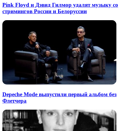
Pink Floyd и Дэвид Гилмор удалят музыку со
стримингов России и Белоруссии
Depeche Mode выпустили первый альбом без
Флетчера