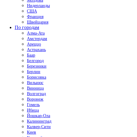
Молдова
Нидерланды
США
Франция
Швейцария
По городам
Алма-Ата
Амстердам
Ареццо
Астрахань
Баар
Белгород
Березники
Берлин
Борисовка
Вильнюс
Винница
Волгоград
Воронеж
Гомель
Ибица
Йошкар-Ола
Калининград
Калвер-Сити
Киев