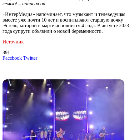
семью! – написал он
.
«ИнтерМедиа» напоминает, что музыкант и телеведущая
вместе уже почти 10 лет и воспитывают старшую дочку
Эстель, которой в марте исполнится 4 года. В августе 2023
года супруги объявили о новой беременности.
Источник
391
LinkedIn
Tumblr
Reddit
Вконтакте
Одноклассники
Skype
Messenger
Messenger
WhatsApp
Telegram
Viber
Line
Поделиться
Печатать
Facebook
Twitter
через
электронную
Похожие радио
почту