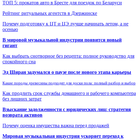
ТОП 5: прокатов авто в Бресте для поездок по Беларуси
Рейтинг ритуальных агентств в Дзержинске
Почему подготовку к ЦТ и ЦЭ лучше начинать летом, а не
осенью
В мировой музыкальной индустрии появится новый
гигант
Как выбрать снотворное без рецепта: полное руководство для
спокойного сна
Эд Ширан задумался о паузе после нового этапа карьеры
Какие породы древесины подходят для доски пола: полный разбор и выбор
Как продлить срок службы домашнего и рабочего компьютера
без лишних затрат
Взыскание задолженности с юридических лиц: стратегия
возврата активов
Почему оценка имущества важна перед продажей
Мировая музыкальная индустрия ускоряет переход к