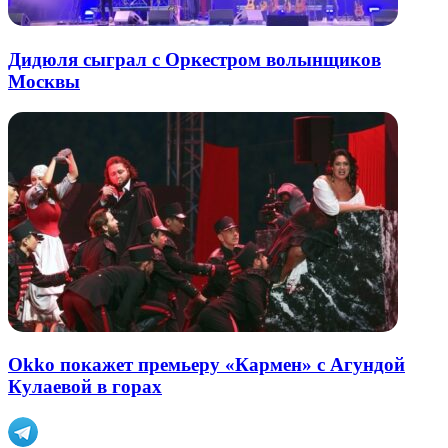
Дидюля сыграл с Оркестром волынщиков
Москвы
Okko покажет премьеру «Кармен» с Агундой
Кулаевой в горах