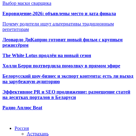
Выбор маски сварщика
Евровидение-2026: объявлены место и дата финала
Почему родители ищут альтернативы традиционным
репетиторам
Леонардо ДиКаприо готовит новый фильм с крупным
режиссёром
The White Lotus продлён на новый сезон
Холли Берри подтвердила помолвк
у в прямом эфире
Белорусский шоу-бизнес и экспорт контента: есть ли выход
на зарубежную аудиторию
Эффективное PR и SEO продвижение:
размещение статей
на десятках порталов в Беларуси
Радио Аплюс Beat
Радио по странам
Россия
Астрахань