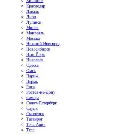
Кишинёв
Краснодар
Лаваль
Лион
Луганск
Минск
Монреаль
Москва
Нижний Новгород
Новосибирск
Нью-Йорк
Николаев
Одесса
Омск
Париж
Пермь
Рига
Ростов-на-Дону
Самара
Санкт-Петербург
Слуцк
Смоленск
Таганрог
Тель-Авив
Тула