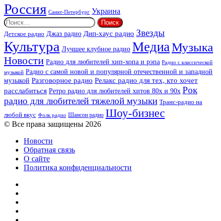
Россия
Украина
Санкт-Петербург
Найти:
Звезды
Дип-хаус радио
Джаз радио
Детское радио
Культура
Медиа
Музыка
Лучшее клубное радио
Новости
Радио для любителей хип-хопа и рэпа
Радио с классической
Радио с самой новой и популярной отечественной и западной
музыкой
музыкой
Разговорное радио
Релакс радио для тех, кто хочет
Рок
расслабиться
Ретро радио для любителей хитов 80х и 90х
радио для любителей тяжелой музыки
Транс-радио на
Шоу-бизнес
любой вкус
Шансон радио
Фолк радио
© Все права защищены 2026
Новости
Обратная связь
О сайте
Политика конфиденциальности
Facebook
Twitter
YouTube
vk.com
Одноклассники