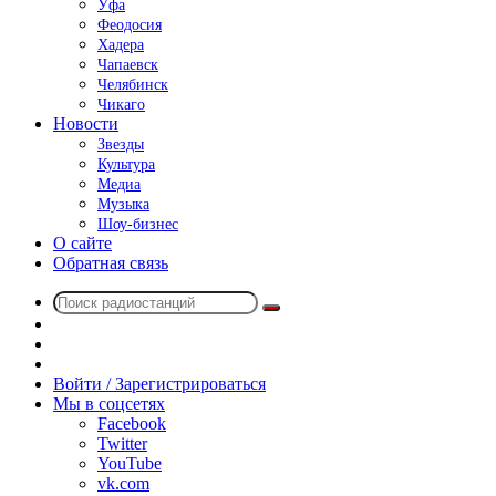
Уфа
Феодосия
Хадера
Чапаевск
Челябинск
Чикаго
Новости
Звезды
Культура
Медиа
Музыка
Шоу-бизнес
О сайте
Обратная связь
Поиск
Switch
радиостанций
skin
Sidebar
Случайное
радио
Войти / Зарегистрироваться
Мы в соцсетях
Facebook
Twitter
YouTube
vk.com