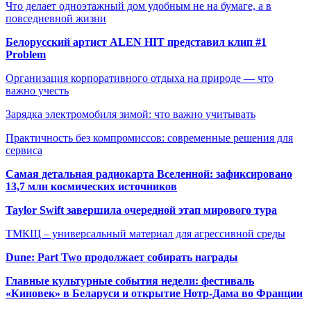
Что делает одноэтажный дом удобным не на бумаге, а в
повседневной жизни
Белорусский артист ALEN HIT представил клип #1
Problem
Организация корпоративного отдыха на природе — что
важно учесть
Зарядка электромобиля зимой: что важно учитывать
Практичность без компромиссов: современные решения для
сервиса
Самая детальная радиокарта Вселенной: зафиксировано
13,7 млн космических источников
Taylor Swift завершила очередной этап мирового тура
ТМКЩ – универсальный материал для агрессивной среды
Dune: Part Two продолжает собирать награды
Главные культурные события недели: фестиваль
«Киновек» в Беларуси и открытие Нотр-Дама во Франции