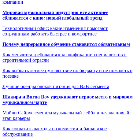
компании
Мировая музыкальная индустрия всё активнее
сближается с кино: новый глобальный тренд
Технологичный офис: какие изменения помогают
сотрудникам работать быстрее и комфортнее
Почему непрерывное обучение становится обязательным
Как меняются требования к квалификации специалистов в
строительной отрасли
Как выбрать летнее путешествие по бюджету и не пожалеть о
поездке
Лучшие бренды блоков питания для B2B-сегмента
Шакира и Burna Boy удерживают первое место в мировом
музыкальном чарте
Майли Сайрус сменила музыкальный лейбл и начала новый
этап карьеры
Как сократить расходы на комиссии и банковское
обслуживание