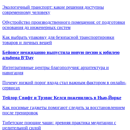
Экологичный транспорт: какие решения доступны
современному человеку
Обустройство производственного помещения: от подготовки
основания до инженерных систем
Как выбрать упаковку для безопасной транспортировки
товаров и личных вещей
Бейонсе неожиданно выпустила новую песню к юбилею
альбома B’Day
Интегративные центры благополучия: архитектура и
навигация
Почему низкий порог входа стал важным фактором в онлайн-
сервисах
Тейлор Свифт и Трэвис Келси поженились в Нью-Йорке
Как носимые гаджеты помогают следить за восстановлением
после тренировок
Тибетские поющие чаши: древняя практика медитации с
целительной силой