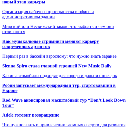
новый этап карьеры
Организация рабочего пространства в офисе и
административном здании
Мирский или Несвижский замок: что выбрать и чем они
отличаются
Как музыкальные стриминги меняют карьеру
современных артистов
Первый раз в бассейн взрослому: что нужно знать заранее
Sienna Spiro стала главной героиней New Music Daily
Какие автомобили подходят для города и дальних поездок
Робин запускает международный тур, стартовавший в
Европе
Rod Wave анонсировал масштабный тур “Don’t Look Down
Tour”
Adele готовит возвращение
Что нужно знать о привлечении заемных средств для развития