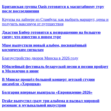
Британская группа Oasis готовится к масштабному туру
после воссоединения
Круизы на лайнере из Стамбула: как выбрать маршрут, цены и
получить максимум от путешествия
Джастин Бибер готовится к возвращению на большую
сцену: что известно о новом туре
Muse выпустили новый альбом, посвящённый
космическим сигналам
Благоустройство дворов Минска в 2026 году
Юбилейный фестиваль беларуской песни и поэзии пройдет
в Молодечно в июне
В Минске прошёл большой концерт детской студии
ансамбля «Хорошки»
Болгария впервые выиграла «Евровидение-2026»
Drake выпустил сразу три альбома и вызвал мировой
резонанс в музыкальной индустрии