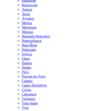
Кишинёв
Краснодар
Лаваль
Лион
Луганск
Минск
Монреаль
Москва
Нижний Новгород
Новосибирск
Нью-Йорк
Николаев
Одесса
Омск
Париж
Пермь
Рига
Ростов-на-Дону
Самара
Санкт-Петербург
Слуцк
Смоленск
Таганрог
Тель-Авив
Тула