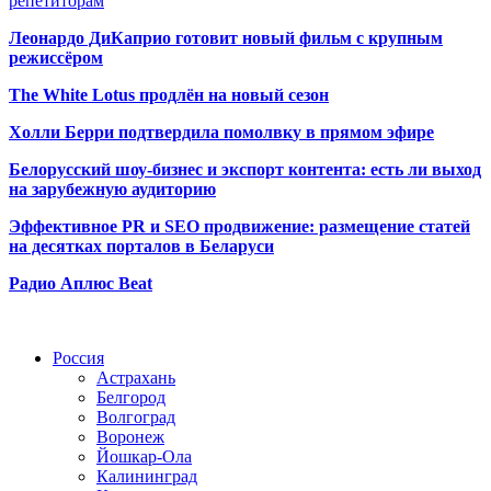
репетиторам
Леонардо ДиКаприо готовит новый фильм с крупным
режиссёром
The White Lotus продлён на новый сезон
Холли Берри подтвердила помолвк
у в прямом эфире
Белорусский шоу-бизнес и экспорт контента: есть ли выход
на зарубежную аудиторию
Эффективное PR и SEO продвижение:
размещение статей
на десятках порталов в Беларуси
Радио Аплюс Beat
Радио по странам
Россия
Астрахань
Белгород
Волгоград
Воронеж
Йошкар-Ола
Калининград