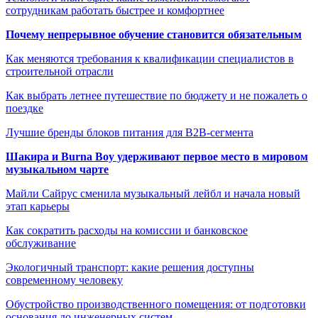
сотрудникам работать быстрее и комфортнее
Почему непрерывное обучение становится обязательным
Как меняются требования к квалификации специалистов в
строительной отрасли
Как выбрать летнее путешествие по бюджету и не пожалеть о
поездке
Лучшие бренды блоков питания для B2B-сегмента
Шакира и Burna Boy удерживают первое место в мировом
музыкальном чарте
Майли Сайрус сменила музыкальный лейбл и начала новый
этап карьеры
Как сократить расходы на комиссии и банковское
обслуживание
Экологичный транспорт: какие решения доступны
современному человеку
Обустройство производственного помещения: от подготовки
основания до инженерных систем