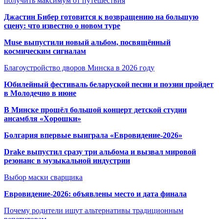
получить максимум от путешествия
Джастин Бибер готовится к возвращению на большую
сцену: что известно о новом туре
Muse выпустили новый альбом, посвящённый
космическим сигналам
Благоустройство дворов Минска в 2026 году
Юбилейный фестиваль беларуской песни и поэзии пройдет
в Молодечно в июне
В Минске прошёл большой концерт детской студии
ансамбля «Хорошки»
Болгария впервые выиграла «Евровидение-2026»
Drake выпустил сразу три альбома и вызвал мировой
резонанс в музыкальной индустрии
Выбор маски сварщика
Евровидение-2026: объявлены место и дата финала
Почему родители ищут альтернативы традиционным