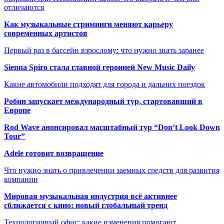
отличаются
Как музыкальные стриминги меняют карьеру
современных артистов
Первый раз в бассейн взрослому: что нужно знать заранее
Sienna Spiro стала главной героиней New Music Daily
Какие автомобили подходят для города и дальних поездок
Робин запускает международный тур, стартовавший в
Европе
Rod Wave анонсировал масштабный тур “Don’t Look Down
Tour”
Adele готовит возвращение
Что нужно знать о привлечении заемных средств для развития
компании
Мировая музыкальная индустрия всё активнее
сближается с кино: новый глобальный тренд
Технологичный офис: какие изменения помогают