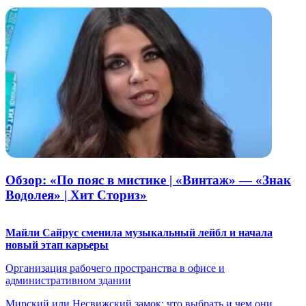
Обзор: «По пояс в мистике | «Винтаж» — «Знак
Водолея» | Хит Сториз»
Майли Сайрус сменила музыкальный лейбл и начала
новый этап карьеры
Организация рабочего пространства в офисе и
административном здании
Мирский или Несвижский замок: что выбрать и чем они