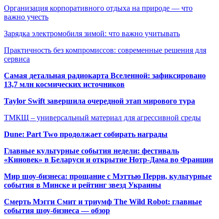
Организация корпоративного отдыха на природе — что
важно учесть
Зарядка электромобиля зимой: что важно учитывать
Практичность без компромиссов: современные решения для
сервиса
Самая детальная радиокарта Вселенной: зафиксировано
13,7 млн космических источников
Taylor Swift завершила очередной этап мирового тура
ТМКЩ – универсальный материал для агрессивной среды
Dune: Part Two продолжает собирать награды
Главные культурные события недели: фестиваль
«Киновек» в Беларуси и открытие Нотр-Дама во Франции
Мир шоу-бизнеса: прощание с Мэттью Перри, культурные
события в Минске и рейтинг звезд Украины
Смерть Мэгги Смит и триумф The Wild Robot: главные
события шоу-бизнеса — обзор