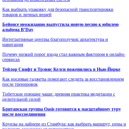
Как выбрать упаковку для безопасной транспортировки
товаров и личных вещей
Бейонсе неожиданно выпустила новую песню к юбилею
альбома B’Day
Интегративные центры благополучия: архитектура и
навигация
Почему низкий порог входа стал важным фактором в онлайн-
сервисах
Тейлор Свифт и Трэвис Келси поженились в Нью-Йорке
Как носимые гаджеты помогают следить за восстановлением
после тренировок
Тибетские поющие чаши: древняя практика медитации с
целительной силой
Британская группа Oasis готовится к масштабному туру
после воссоединения
Круизы на лайнере из Стамбула: как выбрать маршрут, цены и