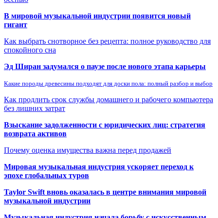
В мировой музыкальной индустрии появится новый
гигант
Как выбрать снотворное без рецепта: полное руководство для
спокойного сна
Эд Ширан задумался о паузе после нового этапа карьеры
Какие породы древесины подходят для доски пола: полный разбор и выбор
Как продлить срок службы домашнего и рабочего компьютера
без лишних затрат
Взыскание задолженности с юридических лиц: стратегия
возврата активов
Почему оценка имущества важна перед продажей
Мировая музыкальная индустрия ускоряет переход к
эпохе глобальных туров
Taylor Swift вновь оказалась в центре внимания мировой
музыкальной индустрии
Музыкальная индустрия начала борьбу с искусственным