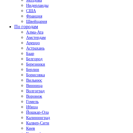
Молдова
Нидерланды
США
Франция
Швейцария
По городам
Алма-Ата
Амстердам
Ареццо
Астрахань
Баар
Белгород
Березники
Берлин
Борисовка
Вильнюс
Винница
Волгоград
Воронеж
Гомель
Ибица
Йошкар-Ола
Калининград
Калвер-Сити
Киев