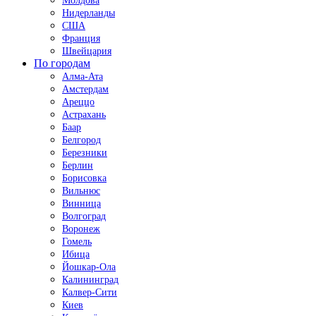
Молдова
Нидерланды
США
Франция
Швейцария
По городам
Алма-Ата
Амстердам
Ареццо
Астрахань
Баар
Белгород
Березники
Берлин
Борисовка
Вильнюс
Винница
Волгоград
Воронеж
Гомель
Ибица
Йошкар-Ола
Калининград
Калвер-Сити
Киев