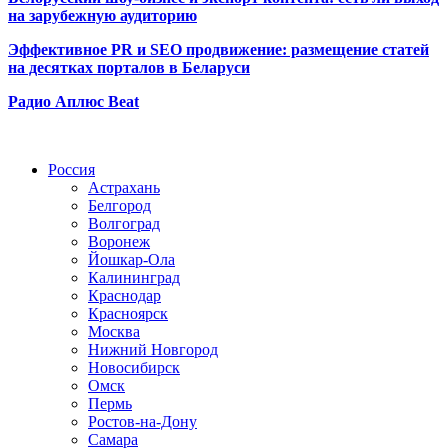
на зарубежную аудиторию
Эффективное PR и SEO продвижение:
размещение статей
на десятках порталов в Беларуси
Радио Аплюс Beat
Радио по странам
Россия
Астрахань
Белгород
Волгоград
Воронеж
Йошкар-Ола
Калининград
Краснодар
Красноярск
Москва
Нижний Новгород
Новосибирск
Омск
Пермь
Ростов-на-Дону
Самара