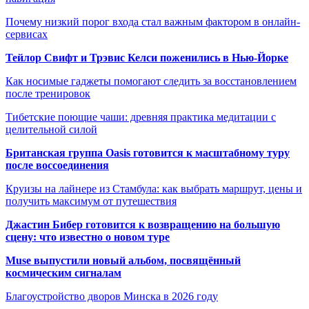
Почему низкий порог входа стал важным фактором в онлайн-
сервисах
Тейлор Свифт и Трэвис Келси поженились в Нью-Йорке
Как носимые гаджеты помогают следить за восстановлением
после тренировок
Тибетские поющие чаши: древняя практика медитации с
целительной силой
Британская группа Oasis готовится к масштабному туру
после воссоединения
Круизы на лайнере из Стамбула: как выбрать маршрут, цены и
получить максимум от путешествия
Джастин Бибер готовится к возвращению на большую
сцену: что известно о новом туре
Muse выпустили новый альбом, посвящённый
космическим сигналам
Благоустройство дворов Минска в 2026 году