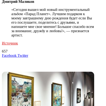
Дмитрий Маликов
«Сегодня вышел мой новый инструментальный
альбом «Парад Планет». Лучшим подарком к
моему завтрашнему дню рождения будет если Вы
его послушаете, поделитесь с друзьями, и
напишете мне свое мнение! Большое спасибо всем
за внимание, дружбу и любовь!», — признается
артист.
Источник
657
LinkedIn
Tumblr
Reddit
Вконтакте
Одноклассники
Skype
Messenger
Messenger
WhatsApp
Telegram
Viber
Line
Поделиться
Печатать
Facebook
Twitter
через
электронную
Похожие радио
почту