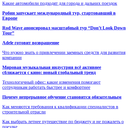
Какие автомобили подходят для города и дальних поездок
Робин запускает международный тур, стартовавший в
Европе
Rod Wave анонсировал масштабный тур “Don’t Look Down
Tour”
Adele готовит возвращение
Что нужно знать о привлечении заемных средств для развития
компании
Мировая музыкальная индустрия всё активнее
сближается с кино: новый глобальный тренд
Технологичный офис: какие изменения помогают
сотрудникам работать быстрее и комфортнее
Почему непрерывное обучение становится обязательным
Как меняются требования к квалификации специалистов в
строительной отрасли
Как выбрать летнее путешествие по бюджету и не пожалеть о
поездке