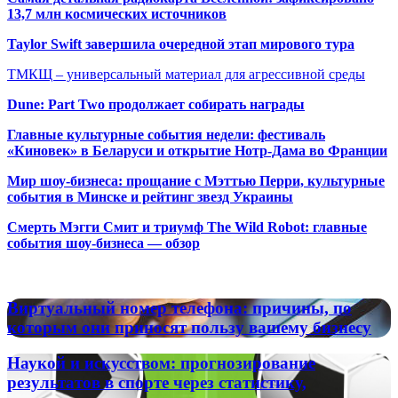
13,7 млн космических источников
Taylor Swift завершила очередной этап мирового тура
ТМКЩ – универсальный материал для агрессивной среды
Dune: Part Two продолжает собирать награды
Главные культурные события недели: фестиваль
«Киновек» в Беларуси и открытие Нотр-Дама во Франции
Мир шоу-бизнеса: прощание с Мэттью Перри, культурные
события в Минске и рейтинг звезд Украины
Смерть Мэгги Смит и триумф The Wild Robot: главные
события шоу-бизнеса — обзор
Популярные радиостанции
Виртуальный
Виртуальный номер телефона: причины, по
номер
которым они приносят пользу вашему бизнесу
телефона:
причины,
Наукой
Наукой и искусством: прогнозирование
по
и
результатов в спорте через статистику,
которым
искусством: