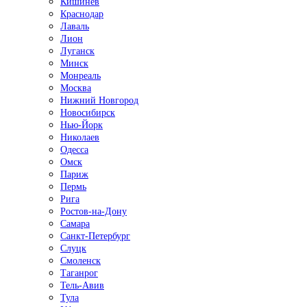
Кишинёв
Краснодар
Лаваль
Лион
Луганск
Минск
Монреаль
Москва
Нижний Новгород
Новосибирск
Нью-Йорк
Николаев
Одесса
Омск
Париж
Пермь
Рига
Ростов-на-Дону
Самара
Санкт-Петербург
Слуцк
Смоленск
Таганрог
Тель-Авив
Тула