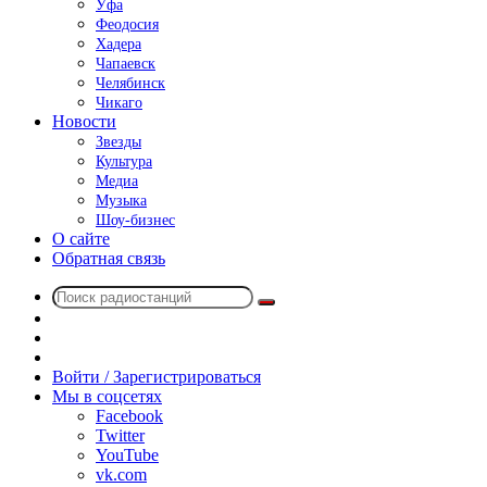
Уфа
Феодосия
Хадера
Чапаевск
Челябинск
Чикаго
Новости
Звезды
Культура
Медиа
Музыка
Шоу-бизнес
О сайте
Обратная связь
Поиск
Switch
радиостанций
skin
Sidebar
Случайное
радио
Войти / Зарегистрироваться
Мы в соцсетях
Facebook
Twitter
YouTube
vk.com