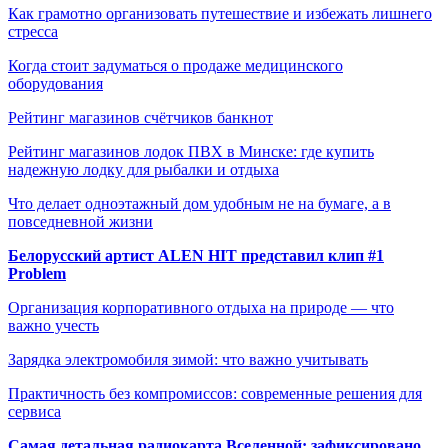
Как грамотно организовать путешествие и избежать лишнего
стресса
Когда стоит задуматься о продаже медицинского
оборудования
Рейтинг магазинов счётчиков банкнот
Рейтинг магазинов лодок ПВХ в Минске: где купить
надежную лодку для рыбалки и отдыха
Что делает одноэтажный дом удобным не на бумаге, а в
повседневной жизни
Белорусский артист ALEN HIT представил клип #1
Problem
Организация корпоративного отдыха на природе — что
важно учесть
Зарядка электромобиля зимой: что важно учитывать
Практичность без компромиссов: современные решения для
сервиса
Самая детальная радиокарта Вселенной: зафиксировано