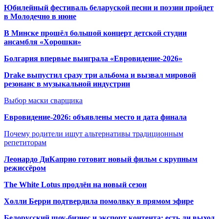
Юбилейный фестиваль беларуской песни и поэзии пройдет
в Молодечно в июне
В Минске прошёл большой концерт детской студии
ансамбля «Хорошки»
Болгария впервые выиграла «Евровидение-2026»
Drake выпустил сразу три альбома и вызвал мировой
резонанс в музыкальной индустрии
Выбор маски сварщика
Евровидение-2026: объявлены место и дата финала
Почему родители ищут альтернативы традиционным
репетиторам
Леонардо ДиКаприо готовит новый фильм с крупным
режиссёром
The White Lotus продлён на новый сезон
Холли Берри подтвердила помолвк
у в прямом эфире
Белорусский шоу-бизнес и экспорт контента: есть ли выход