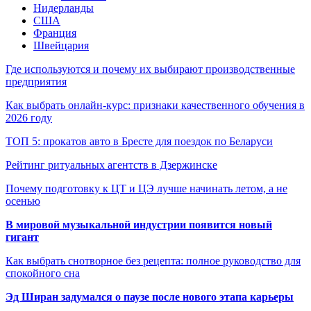
Нидерланды
США
Франция
Швейцария
Где используются и почему их выбирают производственные
предприятия
Как выбрать онлайн-курс: признаки качественного обучения в
2026 году
ТОП 5: прокатов авто в Бресте для поездок по Беларуси
Рейтинг ритуальных агентств в Дзержинске
Почему подготовку к ЦТ и ЦЭ лучше начинать летом, а не
осенью
В мировой музыкальной индустрии появится новый
гигант
Как выбрать снотворное без рецепта: полное руководство для
спокойного сна
Эд Ширан задумался о паузе после нового этапа карьеры