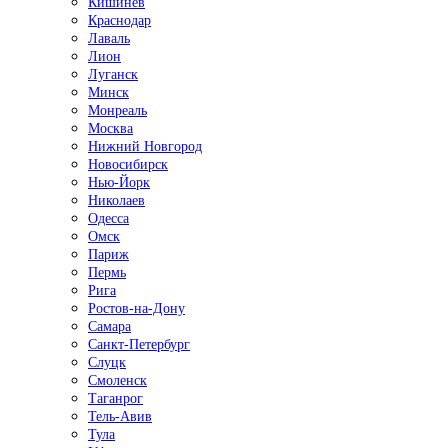
Кишинёв
Краснодар
Лаваль
Лион
Луганск
Минск
Монреаль
Москва
Нижний Новгород
Новосибирск
Нью-Йорк
Николаев
Одесса
Омск
Париж
Пермь
Рига
Ростов-на-Дону
Самара
Санкт-Петербург
Слуцк
Смоленск
Таганрог
Тель-Авив
Тула