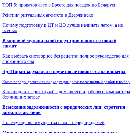
ТОП 5: прокатов авто в Бресте для поездок по Беларуси
Рейтинг ритуальных агентств в Дзержинске
Почему подготовку к ЦТ и ЦЭ лучше начинать летом, а не
осенью
В мировой музыкальной индустрии появится новый
гигант
Как выбрать снотворное без рецепта: полное руководство для
спокойного сна
Эд Ширан задумался о паузе после нового этапа карьеры
Какие породы древесины подходят для доски пола: полный разбор и выбор
Как продлить срок службы домашнего и рабочего компьютера
без лишних затрат
Взыскание задолженности с юридических лиц: стратегия
возврата активов
Почему оценка имущества важна перед продажей
Мировая музыкальная индустрия ускоряет переход к