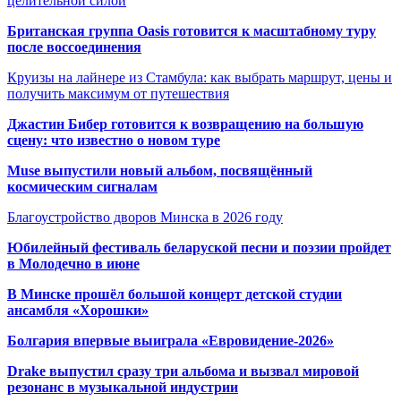
целительной силой
Британская группа Oasis готовится к масштабному туру
после воссоединения
Круизы на лайнере из Стамбула: как выбрать маршрут, цены и
получить максимум от путешествия
Джастин Бибер готовится к возвращению на большую
сцену: что известно о новом туре
Muse выпустили новый альбом, посвящённый
космическим сигналам
Благоустройство дворов Минска в 2026 году
Юбилейный фестиваль беларуской песни и поэзии пройдет
в Молодечно в июне
В Минске прошёл большой концерт детской студии
ансамбля «Хорошки»
Болгария впервые выиграла «Евровидение-2026»
Drake выпустил сразу три альбома и вызвал мировой
резонанс в музыкальной индустрии