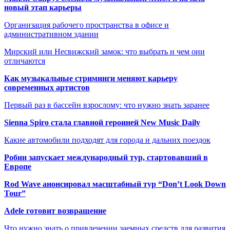
новый этап карьеры
Организация рабочего пространства в офисе и
административном здании
Мирский или Несвижский замок: что выбрать и чем они
отличаются
Как музыкальные стриминги меняют карьеру
современных артистов
Первый раз в бассейн взрослому: что нужно знать заранее
Sienna Spiro стала главной героиней New Music Daily
Какие автомобили подходят для города и дальних поездок
Робин запускает международный тур, стартовавший в
Европе
Rod Wave анонсировал масштабный тур “Don’t Look Down
Tour”
Adele готовит возвращение
Что нужно знать о привлечении заемных средств для развития