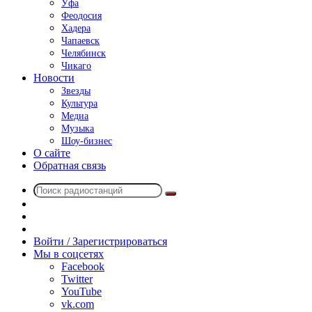
Уфа
Феодосия
Хадера
Чапаевск
Челябинск
Чикаго
Новости
Звезды
Культура
Медиа
Музыка
Шоу-бизнес
О сайте
Обратная связь
Поиск
Switch
радиостанций
skin
Sidebar
Случайное
радио
Войти / Зарегистрироваться
Мы в соцсетях
Facebook
Twitter
YouTube
vk.com