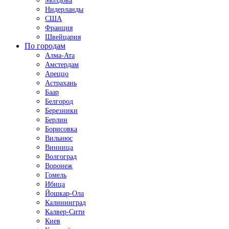
Молдова
Нидерланды
США
Франция
Швейцария
По городам
Алма-Ата
Амстердам
Ареццо
Астрахань
Баар
Белгород
Березники
Берлин
Борисовка
Вильнюс
Винница
Волгоград
Воронеж
Гомель
Ибица
Йошкар-Ола
Калининград
Калвер-Сити
Киев