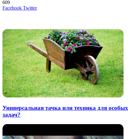
609
LinkedIn
Tumblr
Reddit
Вконтакте
Одноклассники
Skype
Messenger
Messenger
WhatsApp
Telegram
Viber
Line
Поделиться
Печатать
Facebook
Twitter
через
электронную
Похожие радио
почту
Универсальная тачка или техника для особых
задач?