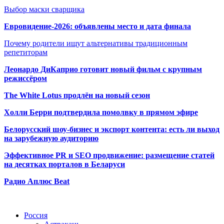
Выбор маски сварщика
Евровидение-2026: объявлены место и дата финала
Почему родители ищут альтернативы традиционным
репетиторам
Леонардо ДиКаприо готовит новый фильм с крупным
режиссёром
The White Lotus продлён на новый сезон
Холли Берри подтвердила помолвк
у в прямом эфире
Белорусский шоу-бизнес и экспорт контента: есть ли выход
на зарубежную аудиторию
Эффективное PR и SEO продвижение:
размещение статей
на десятках порталов в Беларуси
Радио Аплюс Beat
Радио по странам
Россия