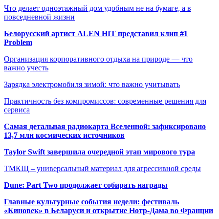
Что делает одноэтажный дом удобным не на бумаге, а в
повседневной жизни
Белорусский артист ALEN HIT представил клип #1
Problem
Организация корпоративного отдыха на природе — что
важно учесть
Зарядка электромобиля зимой: что важно учитывать
Практичность без компромиссов: современные решения для
сервиса
Самая детальная радиокарта Вселенной: зафиксировано
13,7 млн космических источников
Taylor Swift завершила очередной этап мирового тура
ТМКЩ – универсальный материал для агрессивной среды
Dune: Part Two продолжает собирать награды
Главные культурные события недели: фестиваль
«Киновек» в Беларуси и открытие Нотр-Дама во Франции