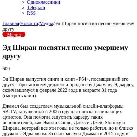
Одноклассники
Telegram
RSS
Главная
/
Новости
/
Медиа
/
Эд Ширан посвятил песню умершему
другу
Медиа
Эд Ширан посвятил песню умершему
другу
609
Эд Ширан выпустил сингл и клип «F64», посвященный его
другу – британскому диджею и продюсеру Джамалу Эдвардсу,
скончавшемуся в феврале 2022 года в возрасте 31 года
(смотреть клип).
Джамал был создателем музыкальной онлайн-платформы
SB.TV, запущенной в 2006 году для поиска начинающих
артистов. Она помогла запустить карьеру таких
исполнителей, как Эмили Санде, Джесси Джей, Stormzy и
Ширана, который все эти годы не только работал, но и близко
дружил с Эдвардсом. За свои заслуги Джамал в 2015 году, в