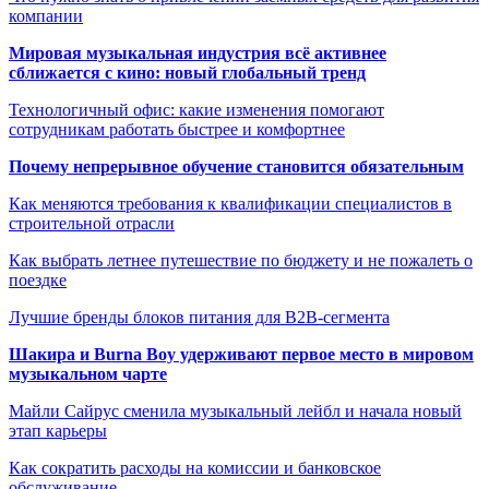
компании
Мировая музыкальная индустрия всё активнее
сближается с кино: новый глобальный тренд
Технологичный офис: какие изменения помогают
сотрудникам работать быстрее и комфортнее
Почему непрерывное обучение становится обязательным
Как меняются требования к квалификации специалистов в
строительной отрасли
Как выбрать летнее путешествие по бюджету и не пожалеть о
поездке
Лучшие бренды блоков питания для B2B-сегмента
Шакира и Burna Boy удерживают первое место в мировом
музыкальном чарте
Майли Сайрус сменила музыкальный лейбл и начала новый
этап карьеры
Как сократить расходы на комиссии и банковское
обслуживание