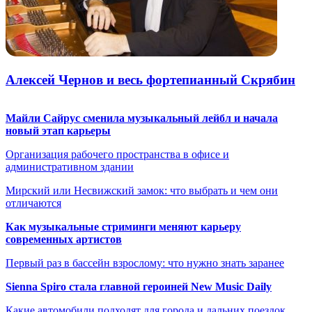
Алексей Чернов и весь фортепианный Скрябин
Майли Сайрус сменила музыкальный лейбл и начала
новый этап карьеры
Организация рабочего пространства в офисе и
административном здании
Мирский или Несвижский замок: что выбрать и чем они
отличаются
Как музыкальные стриминги меняют карьеру
современных артистов
Первый раз в бассейн взрослому: что нужно знать заранее
Sienna Spiro стала главной героиней New Music Daily
Какие автомобили подходят для города и дальних поездок