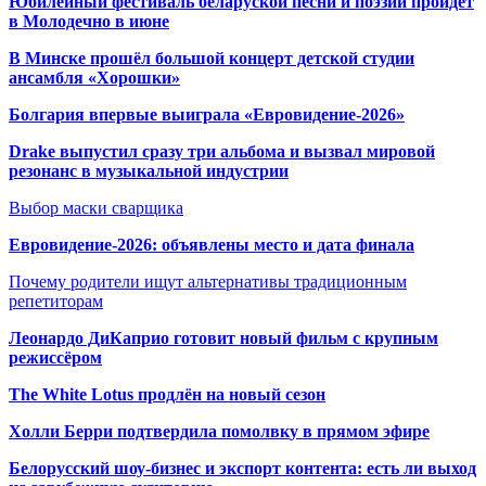
Юбилейный фестиваль беларуской песни и поэзии пройдет
в Молодечно в июне
В Минске прошёл большой концерт детской студии
ансамбля «Хорошки»
Болгария впервые выиграла «Евровидение-2026»
Drake выпустил сразу три альбома и вызвал мировой
резонанс в музыкальной индустрии
Выбор маски сварщика
Евровидение-2026: объявлены место и дата финала
Почему родители ищут альтернативы традиционным
репетиторам
Леонардо ДиКаприо готовит новый фильм с крупным
режиссёром
The White Lotus продлён на новый сезон
Холли Берри подтвердила помолвк
у в прямом эфире
Белорусский шоу-бизнес и экспорт контента: есть ли выход