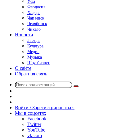
Уфа
Феодосия
Хадера
Чапаевск
Челябинск
Чикаго
Новости
Звезды
Культура
Медиа
Музыка
Шоу-бизнес
О сайте
Обратная связь
Поиск
Switch
радиостанций
skin
Sidebar
Случайное
радио
Войти / Зарегистрироваться
Мы в соцсетях
Facebook
Twitter
YouTube
vk.com