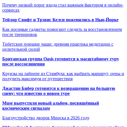
Почему низкий порог входа стал важным фактором в онлайн-
сервисах
Тейлор Свифт и Трэвис Келси поженились в Нью-Йорке
Как носимые гаджеты помогают следить за восстановлением
после тренировок
Тибетские поющие чаши: древняя практика медитации с
целительной силой
Британская группа Oasis готовится к масштабному туру
после воссоединения
Круизы на лайнере из Стамбула: как выбрать маршрут, цены и
получить максимум от путешествия
Джастин Бибер готовится к возвращению на большую
сцену: что известно о новом туре
Muse выпустили новый альбом, посвящённый
космическим сигналам
Благоустройство дворов Минска в 2026 году