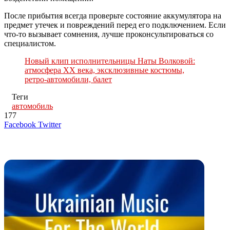
После прибытия всегда проверьте состояние аккумулятора на
предмет утечек и повреждений перед его подключением. Если
что-то вызывает сомнения, лучше проконсультироваться со
специалистом.
Новый клип исполнительницы Наты Волковой:
атмосфера XX века, эксклюзивные костюмы,
ретро-автомобили, балет
Теги
автомобиль
177
LinkedIn
Tumblr
Reddit
Вконтакте
Одноклассники
Skype
Messenger
Messenger
WhatsApp
Telegram
Viber
Line
Поделиться
Печатать
Facebook
Twitter
через
электронную
Похожие радио
почту