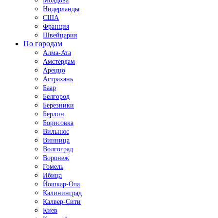
Молдова
Нидерланды
США
Франция
Швейцария
По городам
Алма-Ата
Амстердам
Ареццо
Астрахань
Баар
Белгород
Березники
Берлин
Борисовка
Вильнюс
Винница
Волгоград
Воронеж
Гомель
Ибица
Йошкар-Ола
Калининград
Калвер-Сити
Киев