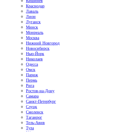
Кишинёв
Краснодар
Лаваль
Лион
Луганск
Минск
Монреаль
Москва
Нижний Новгород
Новосибирск
Нью-Йорк
Николаев
Одесса
Омск
Париж
Пермь
Рига
Ростов-на-Дону
Самара
Санкт-Петербург
Слуцк
Смоленск
Таганрог
Тель-Авив
Тула