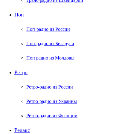
Транс-радио из Швейцарии
Поп
Поп-радио из России
Поп-радио из Беларуси
Поп радио из Молдовы
Ретро
Ретро-радио из России
Ретро-радио из Украины
Ретро-радио из Франции
Релакс